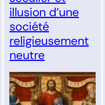
illusion d’une
société
religieusement
neutre