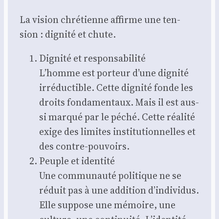
La vision chré­tienne affirme une ten­
sion : digni­té et chute.
Digni­té et res­pon­sa­bi­li­té
L’homme est por­teur d’une digni­té
irré­duc­tible. Cette digni­té fonde les
droits fon­da­men­taux. Mais il est aus­
si mar­qué par le péché. Cette réa­li­té
exige des limites ins­ti­tu­tion­nelles et
des contre-pou­voirs.
Peuple et iden­ti­té
Une com­mu­nau­té poli­tique ne se
réduit pas à une addi­tion d’individus.
Elle sup­pose une mémoire, une