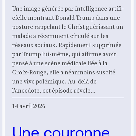
Une image géné­rée par intel­li­gence arti­fi­
cielle mon­trant Donald Trump dans une
pos­ture rap­pe­lant le Christ gué­ris­sant un
malade a récem­ment cir­cu­lé sur les
réseaux sociaux. Rapi­de­ment sup­pri­mée
par Trump lui-même, qui affirme avoir
pen­sé à une scène médi­cale liée à la
Croix-Rouge, elle a néan­moins sus­ci­té
une vive polé­mique. Au-delà de
l’anecdote, cet épi­sode révèle…
14 avril 2026
Une couronne