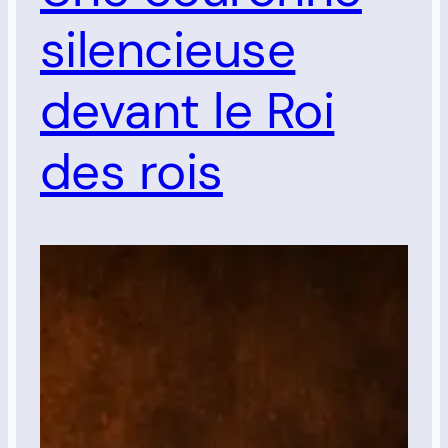
silencieuse
devant le Roi
des rois