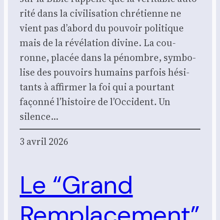
ri­té dans la civi­li­sa­tion chré­tienne ne
vient pas d’abord du pou­voir poli­tique
mais de la révé­la­tion divine. La cou­
ronne, pla­cée dans la pénombre, sym­bo­
lise des pou­voirs humains par­fois hési­
tants à affir­mer la foi qui a pour­tant
façon­né l’histoire de l’Occident. Un
silence…
3 avril 2026
Le “Grand
Remplacement”