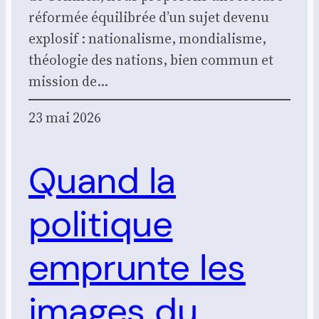
réfor­mée équi­li­brée d’un sujet deve­nu
explo­sif : natio­na­lisme, mon­dia­lisme,
théo­lo­gie des nations, bien com­mun et
mis­sion de…
23 mai 2026
Quand la
politique
emprunte les
images du