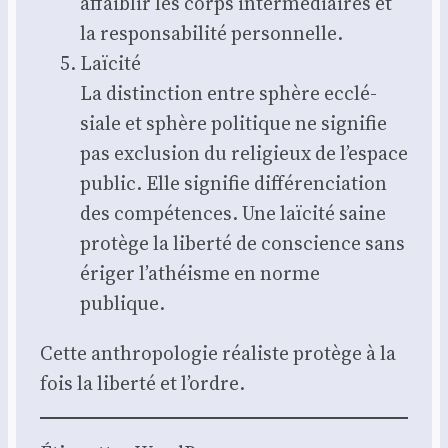
affai­blir les corps inter­mé­diaires et
la res­pon­sa­bi­li­té per­son­nelle.
Laï­ci­té
La dis­tinc­tion entre sphère ecclé­
siale et sphère poli­tique ne signi­fie
pas exclu­sion du reli­gieux de l’espace
public. Elle signi­fie dif­fé­ren­cia­tion
des com­pé­tences. Une laï­ci­té saine
pro­tège la liber­té de conscience sans
éri­ger l’athéisme en norme
publique.
Cette anthro­po­lo­gie réa­liste pro­tège à la
fois la liber­té et l’ordre.