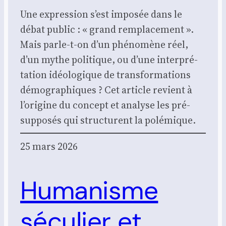
Une expres­sion s’est impo­sée dans le
débat public : « grand rem­pla­ce­ment ».
Mais parle-t-on d’un phé­no­mène réel,
d’un mythe poli­tique, ou d’une inter­pré­
ta­tion idéo­lo­gique de trans­for­ma­tions
démo­gra­phiques ? Cet article revient à
l’origine du concept et ana­lyse les pré­
sup­po­sés qui struc­turent la polé­mique.
25 mars 2026
Humanisme
séculier et