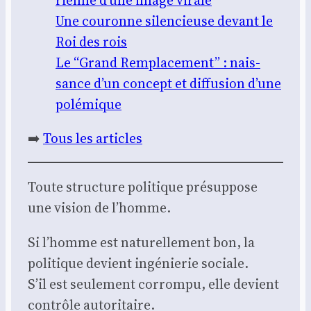
Une cou­ronne silen­cieuse devant le
Roi des rois
Le “Grand Rem­pla­ce­ment” : nais­
sance d’un concept et dif­fu­sion d’une
polé­mique
➡️
Tous les articles
Toute struc­ture poli­tique pré­sup­pose
une vision de l’homme.
Si l’homme est natu­rel­le­ment bon, la
poli­tique devient ingé­nie­rie sociale.
S’il est seule­ment cor­rom­pu, elle devient
contrôle auto­ri­taire.