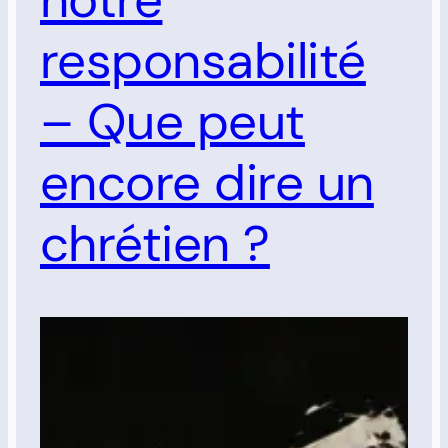
responsabilité
– Que peut
encore dire un
chrétien ?