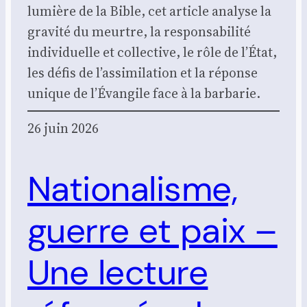
lumière de la Bible, cet article ana­lyse la
gra­vi­té du meurtre, la res­pon­sa­bi­li­té
indi­vi­duelle et col­lec­tive, le rôle de l’É­tat,
les défis de l’as­si­mi­la­tion et la réponse
unique de l’É­van­gile face à la bar­ba­rie.
26 juin 2026
Nationalisme,
guerre et paix –
Une lecture