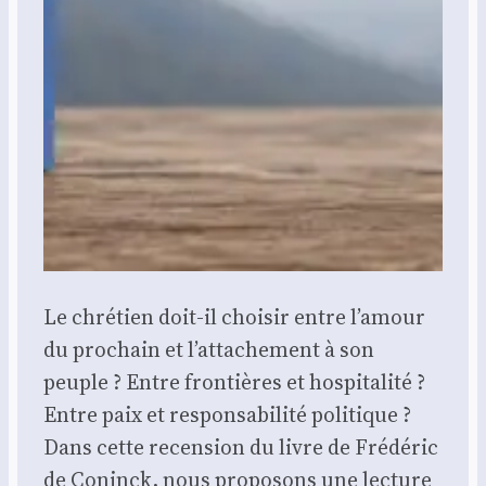
Le chré­tien doit-il choi­sir entre l’amour
du pro­chain et l’attachement à son
peuple ? Entre fron­tières et hos­pi­ta­li­té ?
Entre paix et res­pon­sa­bi­li­té poli­tique ?
Dans cette recen­sion du livre de Fré­dé­ric
de Coninck, nous pro­po­sons une lec­ture