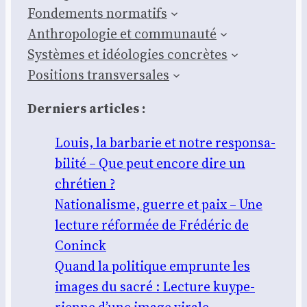
Fon­de­ments nor­ma­tifs
Anthro­po­lo­gie et com­mu­nau­té
Sys­tèmes et idéo­lo­gies concrètes
Posi­tions trans­ver­sales
Der­niers articles :
Louis, la bar­ba­rie et notre res­pon­sa­
bi­li­té – Que peut encore dire un
chré­tien ?
Natio­na­lisme, guerre et paix – Une
lec­ture réfor­mée de Fré­dé­ric de
Coninck
Quand la poli­tique emprunte les
images du sacré : Lec­ture kuy­pe­
rienne d’une image virale