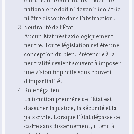
culture, une conti­nui­té. L’identité
natio­nale ne doit ni deve­nir ido­lâ­trie
ni être dis­soute dans l’abstraction.
Neu­tra­li­té de l’État
Aucun État n’est axio­lo­gi­que­ment
neutre. Toute légis­la­tion reflète une
concep­tion du bien. Pré­tendre à la
neu­tra­li­té revient sou­vent à impo­ser
une vision impli­cite sous cou­vert
d’impartialité.
Rôle réga­lien
La fonc­tion pre­mière de l’État est
d’assurer la jus­tice, la sécu­ri­té et la
paix civile. Lorsque l’État dépasse ce
cadre sans dis­cer­ne­ment, il tend à