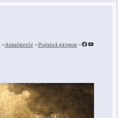
Facebook
YouTube
n
Aumônerie
Poésie
A propos