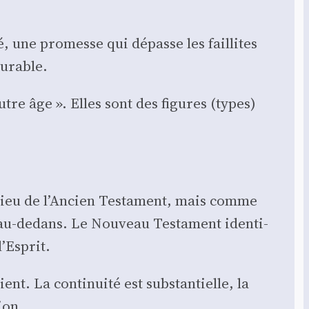
té, une pro­messe qui dépasse les faillites
durable.
 autre âge ». Elles sont des figures (types)
Dieu de l’Ancien Tes­ta­ment, mais comme
au-dedans. Le Nou­veau Tes­ta­ment iden­ti­
l’Esprit.
nt. La conti­nui­té est sub­stan­tielle, la
tion.