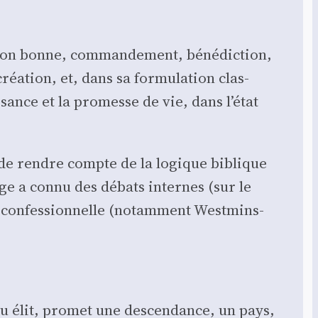
on bonne, com­man­de­ment, béné­dic­tion,
a­tion, et, dans sa for­mu­la­tion clas­
ance et la pro­messe de vie, dans l’état
ère de rendre compte de la logique biblique
age a connu des débats internes (sur le
n confes­sion­nelle (notam­ment West­mins­
eu élit, pro­met une des­cen­dance, un pays,