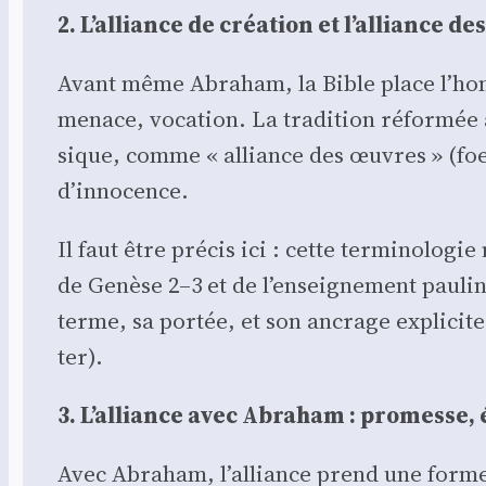
2. L’alliance de créa­tion et l’alliance d
Avant même Abra­ham, la Bible place l’hom
menace, voca­tion. La tra­di­tion réfor­mée 
sique, comme « alliance des œuvres » (foe­
d’innocence.
Il faut être pré­cis ici : cette ter­mi­no­l
de Genèse 2–3 et de l’enseignement pau­li­
terme, sa por­tée, et son ancrage expli­cite
ter).
3. L’alliance avec Abra­ham : pro­messe, é
Avec Abra­ham, l’alliance prend une forme ex