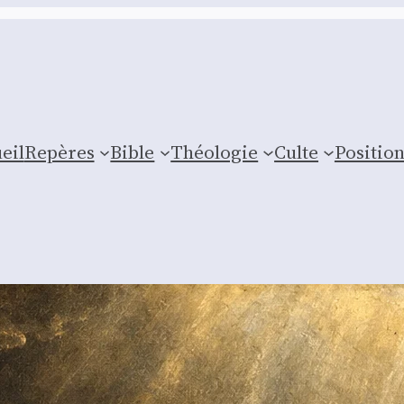
eil
Repères
Bible
Théologie
Culte
Posi­tio