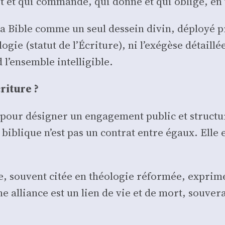
t et qui com­mande, qui donne et qui oblige, en 
la Bible comme un seul des­sein divin, déployé pr
o­gie (sta­tut de l’Écriture), ni l’exégèse détaillée 
l’ensemble intel­li­gible.
riture ?
pour dési­gner un enga­ge­ment public et struc­tu­
e biblique n’est pas un contrat entre égaux. Elle e
, sou­vent citée en théo­lo­gie réfor­mée, exprime
 alliance est un lien de vie et de mort, sou­ve­rai