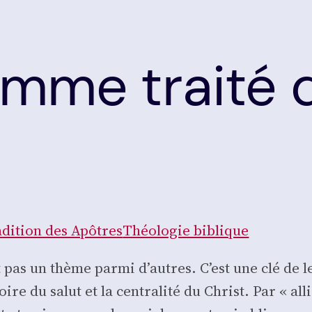
omme traité d
­di­tion des Apôtres
Théo­lo­gie biblique
est pas un thème par­mi d’autres. C’est une clé de
istoire du salut et la cen­tra­li­té du Christ. Par «