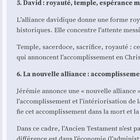
5. David : royau­té, temple, espé­rance m
L’alliance davi­dique donne une forme royale
his­to­riques. Elle concentre l’attente mes
Temple, sacer­doce, sacri­fice, royau­té : ces
qui annoncent l’accomplissement en Chris
6. La nou­velle alliance : accom­plis­se­m
Jéré­mie annonce une « nou­velle alliance
l’accomplissement et l’intériorisation de l
fie cet accom­plis­se­ment dans la mort et la
Dans ce cadre, l’Ancien Tes­ta­ment n’est pas 
dif­fé­rence est dans l’économie (l’administra