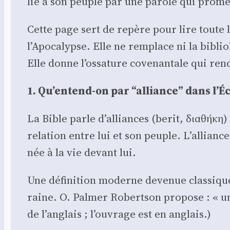
lie à son peuple par une parole qui pro­me
Cette page sert de repère pour lire toute 
l’Apocalypse. Elle ne rem­place ni la biblio­l
Elle donne l’ossature cove­nan­tale qui rend 
1. Qu’entend-on par “alliance” dans l’Éc
La Bible parle d’alliances (berit, διαθήκη) 
rela­tion entre lui et son peuple. L’allianc
née à la vie devant lui.
Une défi­ni­tion moderne deve­nue clas­sique
raine. O. Pal­mer Robert­son pro­pose : « une
de l’anglais ; l’ouvrage est en anglais.)