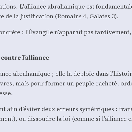
nations. L’alliance abra­ha­mique est fon­da­men­tal
de la jus­ti­fi­ca­tion (Romains 4, Galates 3).
concrète : l’Évangile n’apparaît pas tar­di­ve­ment
i contre l’alliance
nce abra­ha­mique ; elle la déploie dans l’histoir
res, mais pour for­mer un peuple rache­té, ordon­
esse.
oint afin d’éviter deux erreurs symé­triques : tra
ent), ou dis­soudre la loi (comme si l’alliance exc