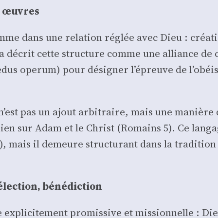
es œuvres
me dans une rela­tion réglée avec Dieu : créa­ti
a décrit cette struc­ture comme une alliance de cré
dus ope­rum) pour dési­gner l’épreuve de l’obéiss
o­gie n’est pas un ajout arbi­traire, mais une mani
nien sur Adam et le Christ (Romains 5). Ce lan­g
), mais il demeure struc­tu­rant dans la tra­di­tio
lec­tion, béné­dic­tion
pli­ci­te­ment pro­mis­sive et mis­sion­nelle : Di