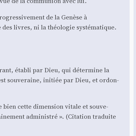
vue de la com­mu­nion avec lui.
o­gres­si­ve­ment de la Genèse à
des livres, ni la théo­lo­gie sys­té­ma­tique.
rant, éta­bli par Dieu, qui déter­mine la
st sou­ve­raine, ini­tiée par Dieu, et ordon­
 bien cette dimen­sion vitale et sou­ve­
­ne­ment admi­nis­tré ». (Cita­tion tra­duite