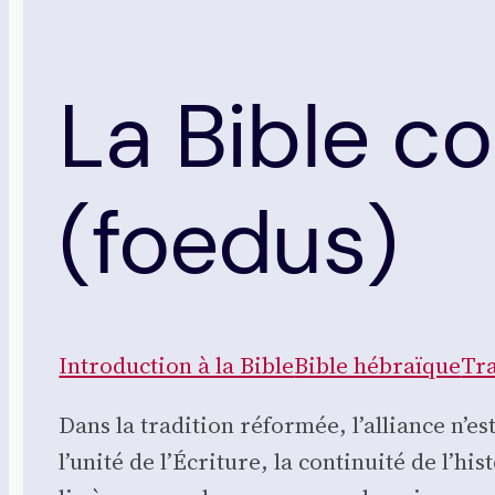
La Bible c
(foedus)
Intro­duc­tion à la Bible
Bible hébraïque
Tra
Dans la tra­di­tion réfor­mée, l’alliance n’
l’unité de l’Écriture, la conti­nui­té de l’h