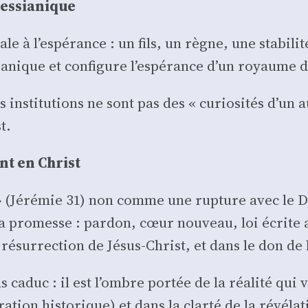
es­sia­nique
 à l’espérance : un fils, un règne, une sta­bi­li­
­sia­nique et confi­gure l’espérance d’un royaume 
 ins­ti­tu­tions ne sont pas des « curio­si­tés d’un
t.
ent en Christ
 » (Jéré­mie 31) non comme une rup­ture avec le 
a pro­messe : par­don, cœur nou­veau, loi écrite 
 résur­rec­tion de Jésus-Christ, et dans le don de 
caduc : il est l’ombre por­tée de la réa­li­té qui vie
tion his­to­rique) et dans la clar­té de la révé­la­