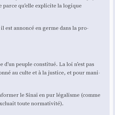
e parce qu’elle expli­cite la logique
, il est annon­cé en germe dans la pro­
e d’un peuple consti­tué. La loi n’est pas
né au culte et à la jus­tice, et pour mani­
ns­for­mer le Sinaï en pur léga­lisme (comme
luait toute nor­ma­ti­vi­té).