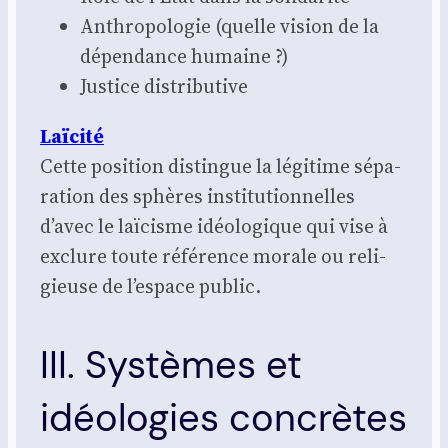
Anthro­po­lo­gie (quelle vision de la
dépen­dance humaine ?)
Jus­tice dis­tri­bu­tive
Laï­ci­té
Cette posi­tion dis­tingue la légi­time sépa­
ra­tion des sphères ins­ti­tu­tion­nelles
d’avec le laï­cisme idéo­lo­gique qui vise à
exclure toute réfé­rence morale ou reli­
gieuse de l’espace public.
III. Systèmes et
idéologies concrètes