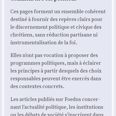
Ces pages forment un ensemble cohé­rent
des­ti­né à four­nir des repères clairs pour
le dis­cer­ne­ment poli­tique et civique des
chré­tiens, sans réduc­tion par­ti­sane ni
ins­tru­men­ta­li­sa­tion de la foi.
Elles n’ont pas voca­tion à pro­po­ser des
pro­grammes poli­tiques, mais à éclai­rer
les prin­cipes à par­tir des­quels des choix
res­pon­sables peuvent être exer­cés dans
des contextes concrets.
Les articles publiés sur Foe­dus concer­
nant l’actualité poli­tique, les ins­ti­tu­tions
ou les débats de socié­té s’inscrivent dans