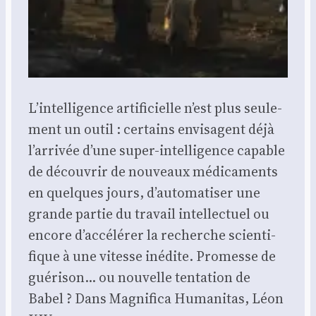
L’intelligence arti­fi­cielle n’est plus seule­
ment un outil : cer­tains envi­sagent déjà
l’arrivée d’une super-intel­li­gence capable
de décou­vrir de nou­veaux médi­ca­ments
en quelques jours, d’automatiser une
grande par­tie du tra­vail intel­lec­tuel ou
encore d’accélérer la recherche scien­ti­
fique à une vitesse inédite. Pro­messe de
gué­ri­son… ou nou­velle ten­ta­tion de
Babel ? Dans Magni­fi­ca Huma­ni­tas, Léon