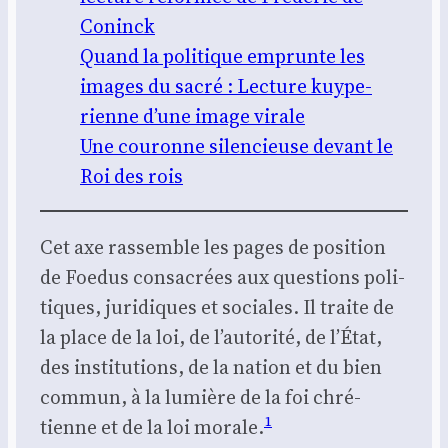
Coninck
Quand la poli­tique emprunte les
images du sacré : Lec­ture kuy­pe­
rienne d’une image virale
Une cou­ronne silen­cieuse devant le
Roi des rois
Cet axe ras­semble les pages de posi­tion
de Foe­dus consa­crées aux ques­tions poli­
tiques, juri­diques et sociales. Il traite de
la place de la loi, de l’autorité, de l’État,
des ins­ti­tu­tions, de la nation et du bien
com­mun, à la lumière de la foi chré­
1
tienne et de la loi morale.