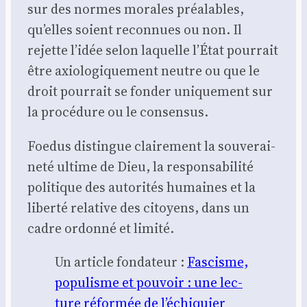
sur des normes morales préa­lables,
qu’elles soient recon­nues ou non. Il
rejette l’idée selon laquelle l’État pour­rait
être axio­lo­gi­que­ment neutre ou que le
droit pour­rait se fon­der uni­que­ment sur
la pro­cé­dure ou le consen­sus.
Foe­dus dis­tingue clai­re­ment la sou­ve­rai­
ne­té ultime de Dieu, la res­pon­sa­bi­li­té
poli­tique des auto­ri­tés humaines et la
liber­té rela­tive des citoyens, dans un
cadre ordon­né et limi­té.
Un article fon­da­teur :
Fas­cisme,
popu­lisme et pou­voir : une lec­
ture réfor­mée de l’échiquier