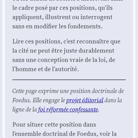
le cadre posé par ces posi­tions, qu’ils
appliquent, illus­trent ou inter­rogent
sans en modi­fier les fon­de­ments.
Lire ces posi­tions, c’est recon­naître que
la cité ne peut être juste dura­ble­ment
sans une concep­tion vraie de la loi, de
l’homme et de l’autorité.
Cette page exprime une posi­tion doc­tri­nale de
Foe­dus. Elle engage le
pro­jet édi­to­rial
dans la
ligne de la
foi réfor­mée confes­sante
.
Pour situer cette posi­tion dans
l’ensemble doc­tri­nal de Foe­dus, voir la