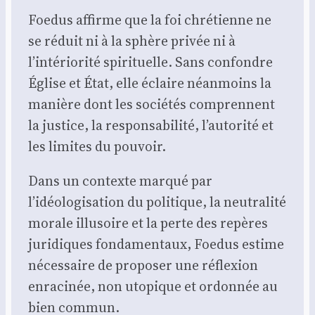
Foe­dus affirme que la foi chré­tienne ne
se réduit ni à la sphère pri­vée ni à
l’intériorité spi­ri­tuelle. Sans confondre
Église et État, elle éclaire néan­moins la
manière dont les socié­tés com­prennent
la jus­tice, la res­pon­sa­bi­li­té, l’autorité et
les limites du pou­voir.
Dans un contexte mar­qué par
l’idéologisation du poli­tique, la neu­tra­li­té
morale illu­soire et la perte des repères
juri­diques fon­da­men­taux, Foe­dus estime
néces­saire de pro­po­ser une réflexion
enra­ci­née, non uto­pique et ordon­née au
bien com­mun.