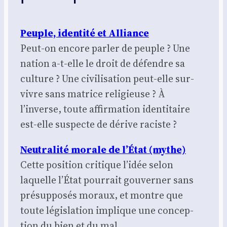
Peuple, iden­ti­té et Alliance
Peut-on encore par­ler de peuple ? Une
nation a‑t-elle le droit de défendre sa
culture ? Une civi­li­sa­tion peut-elle sur­
vivre sans matrice reli­gieuse ? À
l’inverse, toute affir­ma­tion iden­ti­taire
est-elle sus­pecte de dérive raciste ?
Neu­tra­li­té morale de l’État (mythe)
Cette posi­tion cri­tique l’idée selon
laquelle l’État pour­rait gou­ver­ner sans
pré­sup­po­sés moraux, et montre que
toute légis­la­tion implique une concep­
tion du bien et du mal.