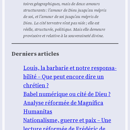
toires géo­gra­phiques, mais de deux amours
struc­tu­rants : l’amour de Dieu jusqu’au mépris
de soi, et l’amour de soi jusqu’au mépris de
Dieu. La cité ter­restre n’est pas niée ; elle est
réelle, struc­tu­rée, poli­tique. Mais elle demeure
pro­vi­soire et rela­tive à la sou­ve­rai­ne­té divine.
Der­niers articles
Louis, la bar­ba­rie et notre res­pon­sa­
bi­li­té – Que peut encore dire un
chré­tien ?
Babel numé­rique ou cité de Dieu ?
Ana­lyse réfor­mée de Magni­fi­ca
Huma­ni­tas
Natio­na­lisme, guerre et paix – Une
lec­ture réfor­mée de Fré­dé­ric de