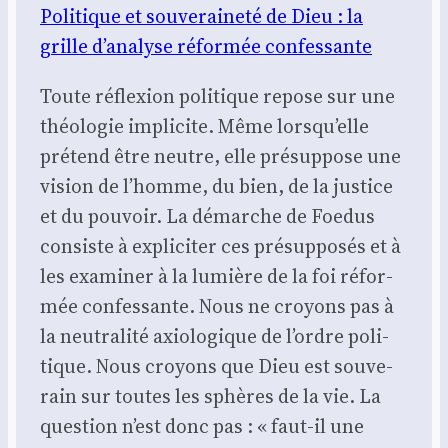
Poli­tique et sou­ve­rai­ne­té de Dieu : la
grille d’analyse réfor­mée confes­sante
Toute réflexion poli­tique repose sur une
théo­lo­gie impli­cite. Même lorsqu’elle
pré­tend être neutre, elle pré­sup­pose une
vision de l’homme, du bien, de la jus­tice
et du pou­voir. La démarche de Foe­dus
consiste à expli­ci­ter ces pré­sup­po­sés et à
les exa­mi­ner à la lumière de la foi réfor­
mée confes­sante. Nous ne croyons pas à
la neu­tra­li­té axio­lo­gique de l’ordre poli­
tique. Nous croyons que Dieu est sou­ve­
rain sur toutes les sphères de la vie. La
ques­tion n’est donc pas : « faut-il une