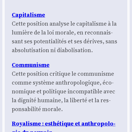
Capi­ta­lisme
Cette posi­tion ana­lyse le capi­ta­lisme à la
lumière de la loi morale, en recon­nais­
sant ses poten­tia­li­tés et ses dérives, sans
abso­lu­ti­sa­tion ni dia­bo­li­sa­tion.
Com­mu­nisme
Cette posi­tion cri­tique le com­mu­nisme
comme sys­tème anthro­po­lo­gique, éco­
no­mique et poli­tique incom­pa­tible avec
la digni­té humaine, la liber­té et la res­
pon­sa­bi­li­té morale.
Roya­lisme : esthé­tique et anthro­po­lo­