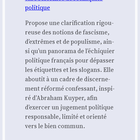
poli­tique
Pro­pose une cla­ri­fi­ca­tion rigou­
reuse des notions de fas­cisme,
d’extrêmes et de popu­lisme, ain­
si qu’un pano­ra­ma de l’échiquier
poli­tique fran­çais pour dépas­ser
les éti­quettes et les slo­gans. Elle
abou­tit à un cadre de dis­cer­ne­
ment réfor­mé confes­sant, ins­pi­
ré d’Abraham Kuy­per, afin
d’exercer un juge­ment poli­tique
res­pon­sable, limi­té et orien­té
vers le bien com­mun.