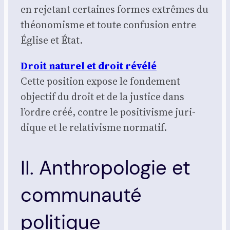
en reje­tant cer­taines formes extrêmes du
théo­no­misme et toute confu­sion entre
Église et État.
Droit natu­rel et droit révé­lé
Cette posi­tion expose le fon­de­ment
objec­tif du droit et de la jus­tice dans
l’ordre créé, contre le posi­ti­visme juri­
dique et le rela­ti­visme nor­ma­tif.
II. Anthropologie et
communauté
politique