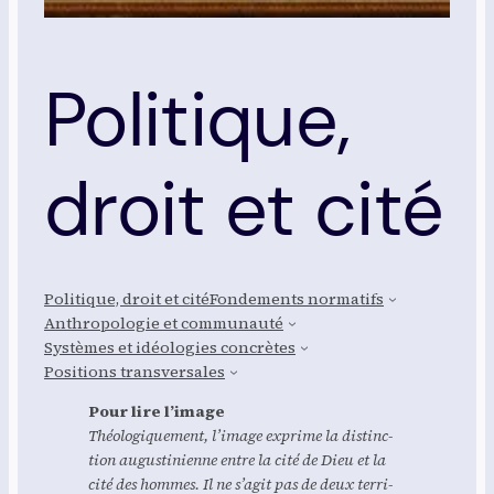
Politique,
droit et cité
Poli­tique, droit et cité
Fon­de­ments nor­ma­tifs
Anthro­po­lo­gie et com­mu­nau­té
Sys­tèmes et idéo­lo­gies concrètes
Posi­tions trans­ver­sales
Pour lire l’i­mage
Théo­lo­gi­que­ment, l’image exprime la dis­tinc­
tion augus­ti­nienne entre la cité de Dieu et la
cité des hommes. Il ne s’agit pas de deux ter­ri­