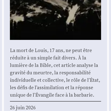
La mort de Louis, 17 ans, ne peut être
réduite à un simple fait divers. À la
lumière de la Bible, cet article ana­lyse la
gra­vi­té du meurtre, la res­pon­sa­bi­li­té
indi­vi­duelle et col­lec­tive, le rôle de l’É­tat,
les défis de l’as­si­mi­la­tion et la réponse
unique de l’É­van­gile face à la bar­ba­rie.
26 juin 2026