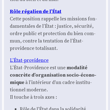
Rôle réga­lien de l’État
Cette posi­tion rap­pelle les mis­sions fon­
da­men­tales de l’État : jus­tice, sécu­ri­té,
ordre public et pro­tec­tion du bien com­
mun, contre la ten­ta­tion de l’État-
providence tota­li­sant.
L’État-providence
L’État-Providence est une
moda­li­té
concrète d’organisation socio-éco­no­
mique
à l’intérieur d’un cadre ins­ti­tu­
tion­nel moderne.
Il touche à trois axes :
Rôle de l’État dans la soli­da­ri­té