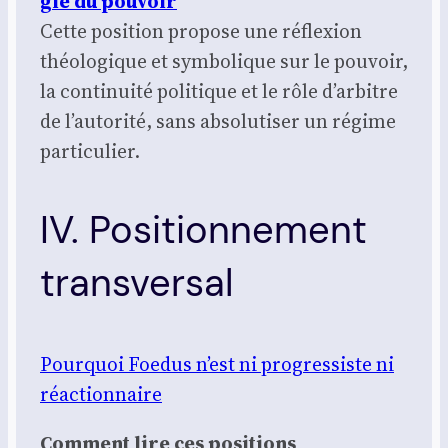
gie du pou­voir
Cette posi­tion pro­pose une réflexion
théo­lo­gique et sym­bo­lique sur le pou­voir,
la conti­nui­té poli­tique et le rôle d’arbitre
de l’autorité, sans abso­lu­ti­ser un régime
par­ti­cu­lier.
IV. Positionnement
transversal
Pour­quoi Foe­dus n’est ni pro­gres­siste ni
réac­tion­naire
Com­ment lire ces posi­tions