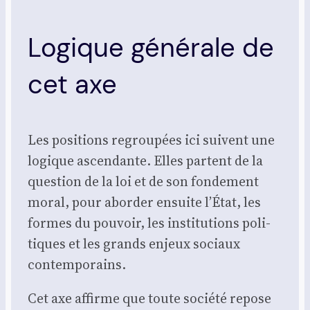
Logique générale de
cet axe
Les posi­tions regrou­pées ici suivent une
logique ascen­dante. Elles partent de la
ques­tion de la loi et de son fon­de­ment
moral, pour abor­der ensuite l’État, les
formes du pou­voir, les ins­ti­tu­tions poli­
tiques et les grands enjeux sociaux
contem­po­rains.
Cet axe affirme que toute socié­té repose