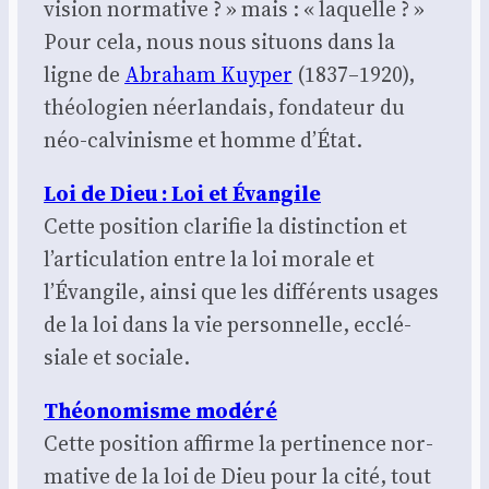
vision nor­ma­tive ? » mais : « laquelle ? »
Pour cela, nous nous situons dans la
ligne de
Abra­ham Kuy­per
(1837–1920),
théo­lo­gien néer­lan­dais, fon­da­teur du
néo-cal­vi­nisme et homme d’État.
Loi de Dieu : Loi et Évan­gile
Cette posi­tion cla­ri­fie la dis­tinc­tion et
l’articulation entre la loi morale et
l’Évangile, ain­si que les dif­fé­rents usages
de la loi dans la vie per­son­nelle, ecclé­
siale et sociale.
Théo­no­misme modé­ré
Cette posi­tion affirme la per­ti­nence nor­
ma­tive de la loi de Dieu pour la cité, tout