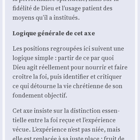
fidé­li­té de Dieu et l’usage patient des
moyens qu’il a ins­ti­tués.
Logique géné­rale de cet axe
Les posi­tions regrou­pées ici suivent une
logique simple : par­tir de ce par quoi
Dieu agit réel­le­ment pour nour­rir et faire
croître la foi, puis iden­ti­fier et cri­ti­quer
ce qui détourne la vie chré­tienne de son
fon­de­ment objec­tif.
Cet axe insiste sur la dis­tinc­tion essen­
tielle entre la foi reçue et l’expérience
vécue. L’expérience n’est pas niée, mais
elle est repla­cée à sa juste place : fruit de