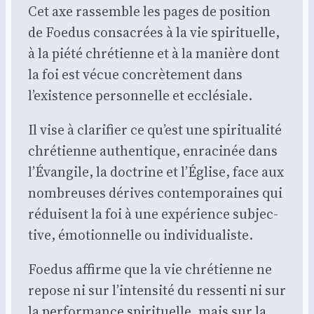
Cet axe ras­semble les pages de posi­tion
de Foe­dus consa­crées à la vie spi­ri­tuelle,
à la pié­té chré­tienne et à la manière dont
la foi est vécue concrè­te­ment dans
l’existence per­son­nelle et ecclé­siale.
Il vise à cla­ri­fier ce qu’est une spi­ri­tua­li­té
chré­tienne authen­tique, enra­ci­née dans
l’Évangile, la doc­trine et l’Église, face aux
nom­breuses dérives contem­po­raines qui
réduisent la foi à une expé­rience sub­jec­
tive, émo­tion­nelle ou indi­vi­dua­liste.
Foe­dus affirme que la vie chré­tienne ne
repose ni sur l’intensité du res­sen­ti ni sur
la per­for­mance spi­ri­tuelle, mais sur la