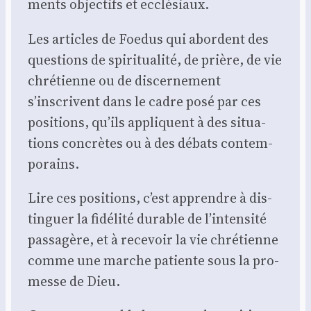
ments objec­tifs et ecclé­siaux.
Les articles de Foe­dus qui abordent des
ques­tions de spi­ri­tua­li­té, de prière, de vie
chré­tienne ou de dis­cer­ne­ment
s’inscrivent dans le cadre posé par ces
posi­tions, qu’ils appliquent à des situa­
tions concrètes ou à des débats contem­
po­rains.
Lire ces posi­tions, c’est apprendre à dis­
tin­guer la fidé­li­té durable de l’intensité
pas­sa­gère, et à rece­voir la vie chré­tienne
comme une marche patiente sous la pro­
messe de Dieu.