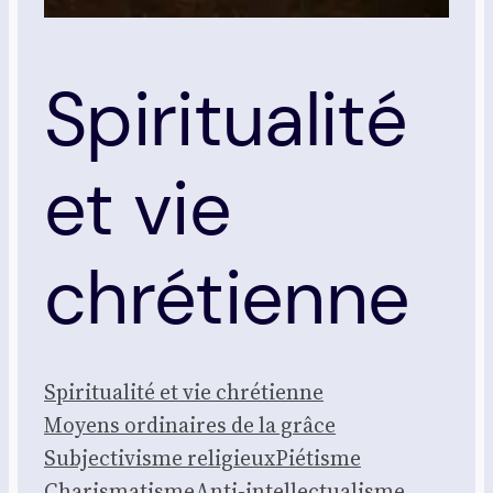
Spiritualité
et vie
chrétienne
Spi­ri­tua­li­té et vie chré­tienne
Moyens ordi­naires de la grâce
Sub­jec­ti­visme reli­gieux
Pié­tisme
Cha­ris­ma­tisme
Anti-intel­lec­tua­lisme