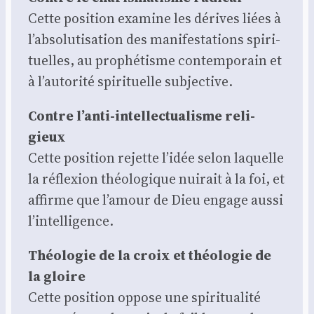
Cette posi­tion exa­mine les dérives liées à
l’absolutisation des mani­fes­ta­tions spi­ri­
tuelles, au pro­phé­tisme contem­po­rain et
à l’autorité spi­ri­tuelle sub­jec­tive.
Contre l’anti-intellectualisme reli­
gieux
Cette posi­tion rejette l’idée selon laquelle
la réflexion théo­lo­gique nui­rait à la foi, et
affirme que l’amour de Dieu engage aus­si
l’intelligence.
Théo­lo­gie de la croix et théo­lo­gie de
la gloire
Cette posi­tion oppose une spi­ri­tua­li­té