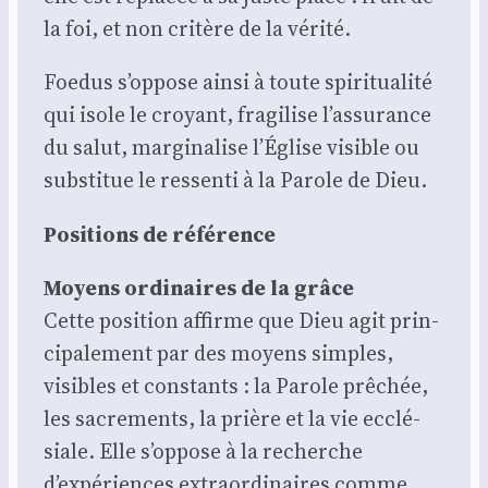
la foi, et non cri­tère de la véri­té.
Foe­dus s’oppose ain­si à toute spi­ri­tua­li­té
qui isole le croyant, fra­gi­lise l’assurance
du salut, mar­gi­na­lise l’Église visible ou
sub­sti­tue le res­sen­ti à la Parole de Dieu.
Posi­tions de réfé­rence
Moyens ordi­naires de la grâce
Cette posi­tion affirme que Dieu agit prin­
ci­pa­le­ment par des moyens simples,
visibles et constants : la Parole prê­chée,
les sacre­ments, la prière et la vie ecclé­
siale. Elle s’oppose à la recherche
d’expériences extra­or­di­naires comme