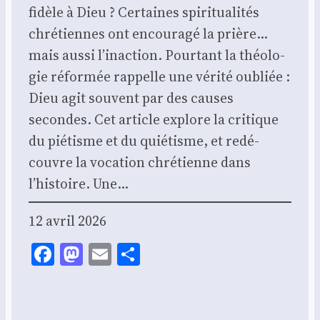
fidèle à Dieu ? Cer­taines spi­ri­tua­li­tés
chré­tiennes ont encou­ra­gé la prière…
mais aus­si l’inaction. Pour­tant la théo­lo­
gie réfor­mée rap­pelle une véri­té oubliée :
Dieu agit sou­vent par des causes
secondes. Cet article explore la cri­tique
du pié­tisme et du quié­tisme, et redé­
couvre la voca­tion chré­tienne dans
l’histoire. Une…
12 avril 2026
Facebook
Mastodon
Email
Share