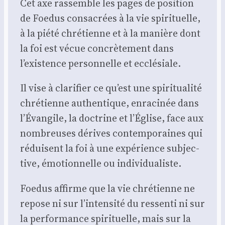
Cet axe ras­semble les pages de posi­tion
de Foe­dus consa­crées à la vie spi­ri­tuelle,
à la pié­té chré­tienne et à la manière dont
la foi est vécue concrè­te­ment dans
l’existence per­son­nelle et ecclé­siale.
Il vise à cla­ri­fier ce qu’est une spi­ri­tua­li­té
chré­tienne authen­tique, enra­ci­née dans
l’Évangile, la doc­trine et l’Église, face aux
nom­breuses dérives contem­po­raines qui
réduisent la foi à une expé­rience sub­jec­
tive, émo­tion­nelle ou indi­vi­dua­liste.
Foe­dus affirme que la vie chré­tienne ne
repose ni sur l’intensité du res­sen­ti ni sur
la per­for­mance spi­ri­tuelle, mais sur la