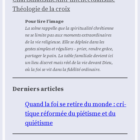
Théo­lo­gie de la croix
Pour lire l’image
La scène rap­pelle que la spi­ri­tua­li­té chré­tienne
ne se limite pas aux moments extra­or­di­naires
de la vie reli­gieuse. Elle se déploie dans les
gestes simples et régu­liers – prier, rendre grâce,
par­ta­ger le pain. La table fami­liale devient ici
un lieu dis­cret mais réel de la vie devant Dieu,
où la foi se vit dans la fidé­li­té ordi­naire.
Der­niers articles
Quand la foi se retire du monde : cri­
tique réfor­mée du pié­tisme et du
quié­tisme