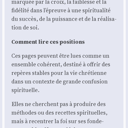
mar­quée par la croix, la fai­blesse et la
fidé­li­té dans l’épreuve à une spi­ri­tua­li­té
du suc­cès, de la puis­sance et de la réa­li­sa­
tion de soi.
Com­ment lire ces posi­tions
Ces pages peuvent être lues comme un
ensemble cohé­rent, des­ti­né à offrir des
repères stables pour la vie chré­tienne
dans un contexte de grande confu­sion
spi­ri­tuelle.
Elles ne cherchent pas à pro­duire des
méthodes ou des recettes spi­ri­tuelles,
mais à recen­trer la foi sur ses fon­de­