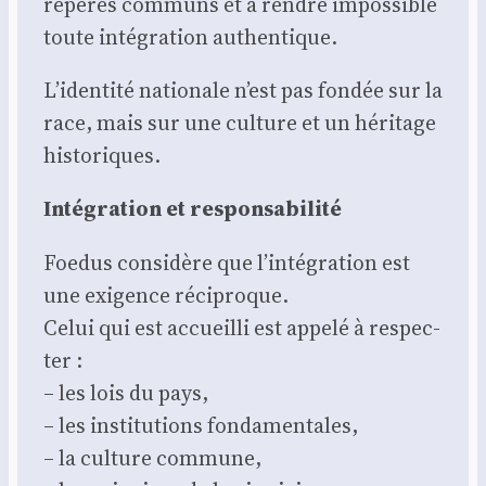
repères com­muns et à rendre impos­sible
toute inté­gra­tion authen­tique.
L’identité natio­nale n’est pas fon­dée sur la
race, mais sur une culture et un héri­tage
his­to­riques.
Inté­gra­tion et res­pon­sa­bi­li­té
Foe­dus consi­dère que l’intégration est
une exi­gence réci­proque.
Celui qui est accueilli est appe­lé à res­pec­
ter :
– les lois du pays,
– les ins­ti­tu­tions fon­da­men­tales,
– la culture com­mune,