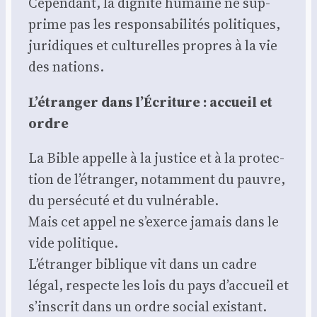
Cepen­dant, la digni­té humaine ne sup­
prime pas les res­pon­sa­bi­li­tés poli­tiques,
juri­diques et cultu­relles propres à la vie
des nations.
L’étranger dans l’Écriture : accueil et
ordre
La Bible appelle à la jus­tice et à la pro­tec­
tion de l’étranger, notam­ment du pauvre,
du per­sé­cu­té et du vul­né­rable.
Mais cet appel ne s’exerce jamais dans le
vide poli­tique.
L’étranger biblique vit dans un cadre
légal, res­pecte les lois du pays d’accueil et
s’inscrit dans un ordre social exis­tant.