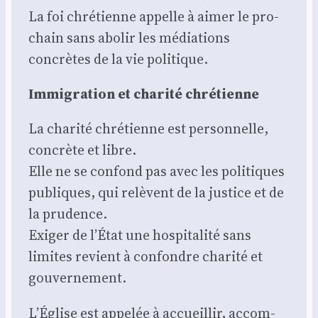
La foi chré­tienne appelle à aimer le pro­
chain sans abo­lir les média­tions
concrètes de la vie poli­tique.
Immi­gra­tion et cha­ri­té chré­tienne
La cha­ri­té chré­tienne est per­son­nelle,
concrète et libre.
Elle ne se confond pas avec les poli­tiques
publiques, qui relèvent de la jus­tice et de
la pru­dence.
Exi­ger de l’État une hos­pi­ta­li­té sans
limites revient à confondre cha­ri­té et
gou­ver­ne­ment.
L’Église est appe­lée à accueillir, accom­