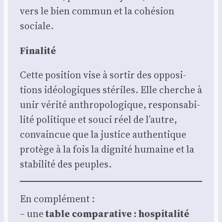
vers le bien com­mun et la cohé­sion
sociale.
Fina­li­té
Cette posi­tion vise à sor­tir des oppo­si­
tions idéo­lo­giques sté­riles. Elle cherche à
unir véri­té anthro­po­lo­gique, res­pon­sa­bi­
li­té poli­tique et sou­ci réel de l’autre,
convain­cue que la jus­tice authen­tique
pro­tège à la fois la digni­té humaine et la
sta­bi­li­té des peuples.
En com­plé­ment :
– une
table com­pa­ra­tive : hos­pi­ta­li­té