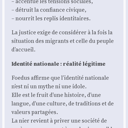
– accen­tue les ten­sions sociales,
– détruit la confiance civique,
– nour­rit les replis iden­ti­taires.
La jus­tice exige de consi­dé­rer à la fois la
situa­tion des migrants et celle du peuple
d’accueil.
Iden­ti­té natio­nale : réa­li­té légi­time
Foe­dus affirme que l’identité natio­nale
n’est ni un mythe ni une idole.
Elle est le fruit d’une his­toire, d’une
langue, d’une culture, de tra­di­tions et de
valeurs par­ta­gées.
La nier revient à pri­ver une socié­té de