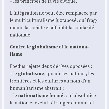
– les prin­cipes de la vie civique.
L’intégration ne peut être rem­pla­cée par
le mul­ti­cul­tu­ra­lisme jux­ta­po­sé, qui frag­
mente la socié­té et affai­blit la soli­da­ri­té
natio­nale.
Contre le glo­ba­lisme et le natio­na­
lisme
Foe­dus rejette deux dérives oppo­sées :
– le
glo­ba­lisme
, qui nie les nations, les
fron­tières et les cultures au nom d’un
huma­ni­ta­risme abs­trait ;
– le
natio­na­lisme fer­mé
, qui abso­lu­tise
la nation et exclut l’étranger comme tel.