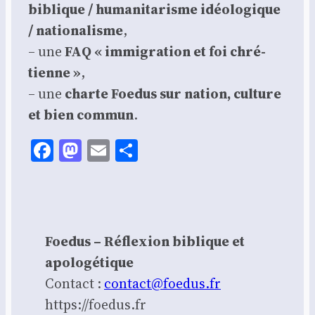
biblique / huma­ni­ta­risme idéo­lo­gique
/ natio­na­lisme
,
– une
FAQ « immi­gra­tion et foi chré­
tienne »
,
– une
charte Foe­dus sur nation, culture
et bien com­mun
.
Facebook
Mastodon
Email
Share
Foedus – Réflexion biblique et
apologétique
Contact :
contact@foedus.fr
https://foedus.fr⁠