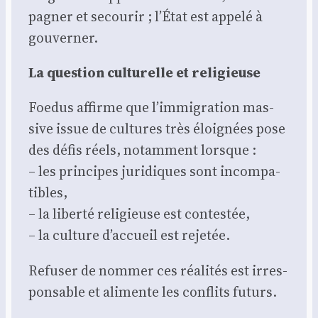
pa­gner et secou­rir ; l’État est appe­lé à
gou­ver­ner.
La ques­tion cultu­relle et reli­gieuse
Foe­dus affirme que l’immigration mas­
sive issue de cultures très éloi­gnées pose
des défis réels, notam­ment lorsque :
– les prin­cipes juri­diques sont incom­pa­
tibles,
– la liber­té reli­gieuse est contes­tée,
– la culture d’accueil est reje­tée.
Refu­ser de nom­mer ces réa­li­tés est irres­
pon­sable et ali­mente les conflits futurs.