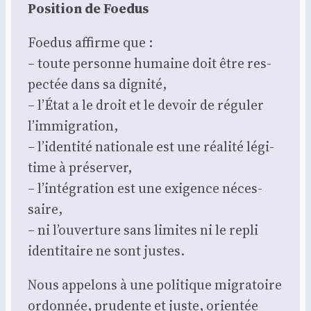
Posi­tion de Foe­dus
Foe­dus affirme que :
– toute per­sonne humaine doit être res­
pec­tée dans sa digni­té,
– l’État a le droit et le devoir de régu­ler
l’immigration,
– l’identité natio­nale est une réa­li­té légi­
time à pré­ser­ver,
– l’intégration est une exi­gence néces­
saire,
– ni l’ouverture sans limites ni le repli
iden­ti­taire ne sont justes.
Nous appe­lons à une poli­tique migra­toire
ordon­née, pru­dente et juste, orien­tée