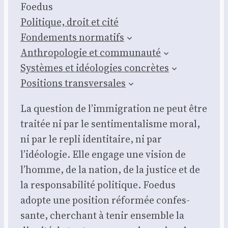
Foe­dus
Poli­tique, droit et cité
Fon­de­ments nor­ma­tifs
Anthro­po­lo­gie et com­mu­nau­té
Sys­tèmes et idéo­lo­gies concrètes
Posi­tions trans­ver­sales
La ques­tion de l’immigration ne peut être
trai­tée ni par le sen­ti­men­ta­lisme moral,
ni par le repli iden­ti­taire, ni par
l’idéologie. Elle engage une vision de
l’homme, de la nation, de la jus­tice et de
la res­pon­sa­bi­li­té poli­tique. Foe­dus
adopte une posi­tion réfor­mée confes­
sante, cher­chant à tenir ensemble la