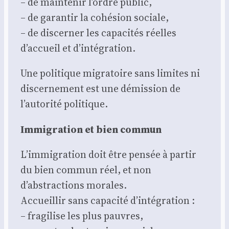
– de main­te­nir l’ordre public,
– de garan­tir la cohé­sion sociale,
– de dis­cer­ner les capa­ci­tés réelles
d’accueil et d’intégration.
Une poli­tique migra­toire sans limites ni
dis­cer­ne­ment est une démis­sion de
l’autorité poli­tique.
Immi­gra­tion et bien com­mun
L’immigration doit être pen­sée à par­tir
du bien com­mun réel, et non
d’abstractions morales.
Accueillir sans capa­ci­té d’intégration :
– fra­gi­lise les plus pauvres,