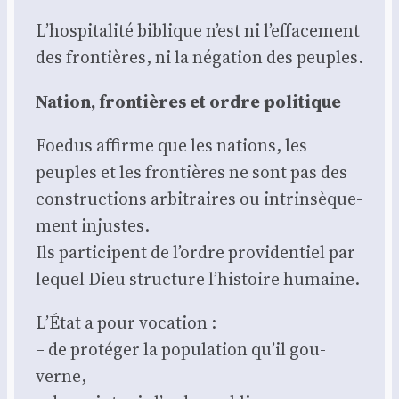
L’hospitalité biblique n’est ni l’effacement
des fron­tières, ni la néga­tion des peuples.
Nation, fron­tières et ordre poli­tique
Foe­dus affirme que les nations, les
peuples et les fron­tières ne sont pas des
construc­tions arbi­traires ou intrin­sè­que­
ment injustes.
Ils par­ti­cipent de l’ordre pro­vi­den­tiel par
lequel Dieu struc­ture l’histoire humaine.
L’État a pour voca­tion :
– de pro­té­ger la popu­la­tion qu’il gou­
verne,