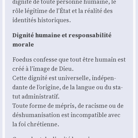
digni­té de toute per­sonne humaine, le
rôle légi­time de l’État et la réa­li­té des
iden­ti­tés his­to­riques.
Digni­té humaine et res­pon­sa­bi­li­té
morale
Foe­dus confesse que tout être humain est
créé à l’image de Dieu.
Cette digni­té est uni­ver­selle, indé­pen­
dante de l’origine, de la langue ou du sta­
tut admi­nis­tra­tif.
Toute forme de mépris, de racisme ou de
déshu­ma­ni­sa­tion est incom­pa­tible avec
la foi chré­tienne.