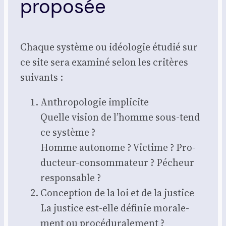
proposée
Chaque sys­tème ou idéo­lo­gie étu­dié sur
ce site sera exa­mi­né selon les cri­tères
sui­vants :
Anthro­po­lo­gie impli­cite
Quelle vision de l’homme sous-tend
ce sys­tème ?
Homme auto­nome ? Vic­time ? Pro­
duc­teur-consom­ma­teur ? Pécheur
res­pon­sable ?
Concep­tion de la loi et de la jus­tice
La jus­tice est-elle défi­nie mora­le­
ment ou pro­cé­du­ra­le­ment ?