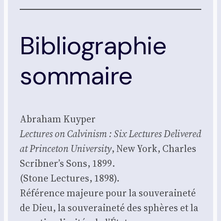
Bibliographie
sommaire
Abra­ham Kuy­per
Lec­tures on Cal­vi­nism : Six Lec­tures Deli­ve­red
at Prin­ce­ton Uni­ver­si­ty
, New York, Charles
Scribner’s Sons, 1899.
(Stone Lec­tures, 1898).
Réfé­rence majeure pour la sou­ve­rai­ne­té
de Dieu, la sou­ve­rai­ne­té des sphères et la