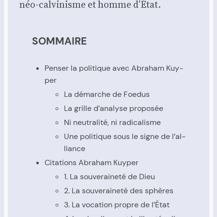
néo-cal­vi­nisme et homme d’État.
SOMMAIRE
Pen­ser la poli­tique avec Abra­ham Kuy­
per
La démarche de Foe­dus
La grille d’a­na­lyse pro­po­sée
Ni neu­tra­li­té, ni radi­ca­lisme
Une poli­tique sous le signe de l’al­
liance
Cita­tions Abra­ham Kuy­per
1. La sou­ve­rai­ne­té de Dieu
2. La sou­ve­rai­ne­té des sphères
3. La voca­tion propre de l’É­tat