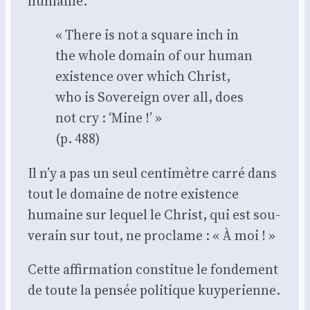
humaine.
« There is not a square inch in
the whole domain of our human
exis­tence over which Christ,
who is Sove­rei­gn over all, does
not cry : ‘Mine !’ »
(p. 488)
Il n’y a pas un seul cen­ti­mètre car­ré dans
tout le domaine de notre exis­tence
humaine sur lequel le Christ, qui est sou­
ve­rain sur tout, ne pro­clame : « À moi ! »
Cette affir­ma­tion consti­tue le fon­de­ment
de toute la pen­sée poli­tique kuy­pe­rienne.