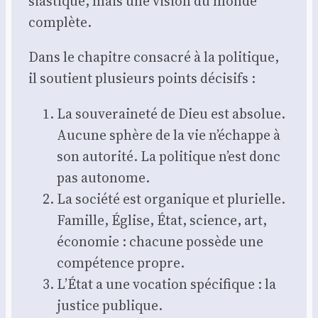
sias­tique, mais une vision du monde
com­plète.
Dans le cha­pitre consa­cré à la poli­tique,
il sou­tient plu­sieurs points déci­sifs :
La sou­ve­rai­ne­té de Dieu est abso­lue.
Aucune sphère de la vie n’échappe à
son auto­ri­té. La poli­tique n’est donc
pas auto­nome.
La socié­té est orga­nique et plu­rielle.
Famille, Église, État, science, art,
éco­no­mie : cha­cune pos­sède une
com­pé­tence propre.
L’État a une voca­tion spé­ci­fique : la
jus­tice publique.