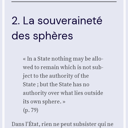
2. La souveraineté
des sphères
« In a State nothing may be allo­
wed to remain which is not sub­
ject to the autho­ri­ty of the
State ; but the State has no
autho­ri­ty over what lies out­side
its own sphere. »
(p. 79)
Dans l’État, rien ne peut sub­sis­ter qui ne