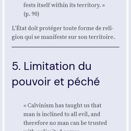
fests itself within its ter­ri­to­ry. »
(p. 90)
L’État doit pro­té­ger toute forme de reli­
gion qui se mani­feste sur son ter­ri­toire.
5. Limitation du
pouvoir et péché
« Cal­vi­nism has taught us that
man is incli­ned to all evil, and
the­re­fore no man can be trus­ted