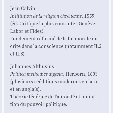
Jean Cal­vin
Ins­ti­tu­tion de la reli­gion chré­tienne
, 1559
(éd. Cri­tique la plus cou­rante : Genève,
Labor et Fides).
Fon­de­ment réfor­mé de la loi morale ins­
crite dans la conscience (notam­ment II.2
et II.8).
Johannes Althu­sius
Poli­ti­ca metho­dice diges­ta
, Her­born, 1603
(plu­sieurs réédi­tions modernes en latin
et en anglais).
Théo­rie fédé­rale de l’autorité et limi­ta­
tion du pou­voir poli­tique.