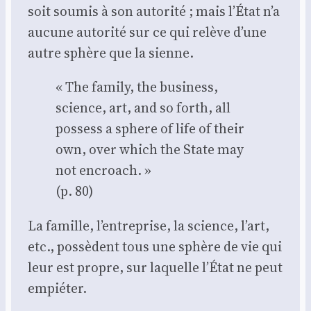
soit sou­mis à son auto­ri­té ; mais l’État n’a
aucune auto­ri­té sur ce qui relève d’une
autre sphère que la sienne.
« The fami­ly, the busi­ness,
science, art, and so forth, all
pos­sess a sphere of life of their
own, over which the State may
not encroach. »
(p. 80)
La famille, l’entreprise, la science, l’art,
etc., pos­sèdent tous une sphère de vie qui
leur est propre, sur laquelle l’État ne peut
empié­ter.