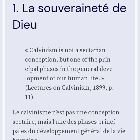
1. La souveraineté de
Dieu
« Cal­vi­nism is not a sec­ta­rian
concep­tion, but one of the prin­
ci­pal phases in the gene­ral deve­
lop­ment of our human life. »
(Lec­tures on Cal­vi­nism, 1899, p.
11)
Le cal­vi­nisme n’est pas une concep­tion
sec­taire, mais l’une des phases prin­ci­
pales du déve­lop­pe­ment géné­ral de la vie