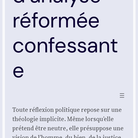
réformée
confessant
e
Toute réflexion poli­tique repose sur une
théo­lo­gie impli­cite. Même lorsqu’elle
pré­tend être neutre, elle pré­sup­pose une
vision de l’homme, du bien, de la jus­tice