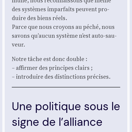
mune, nous recon­nais­sons que même
des sys­tèmes impar­faits peuvent pro­
duire des biens réels.
Parce que nous croyons au péché, nous
savons qu’aucun sys­tème n’est auto-sau­
veur.
Notre tâche est donc double :
– affir­mer des prin­cipes clairs ;
– intro­duire des dis­tinc­tions pré­cises.
Une politique sous le
signe de l’alliance