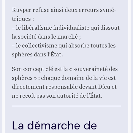
Kuy­per refuse ain­si deux erreurs symé­
triques :
– le libé­ra­lisme indi­vi­dua­liste qui dis­sout
la socié­té dans le mar­ché ;
– le col­lec­ti­visme qui absorbe toutes les
sphères dans l’État.
Son concept clé est la « sou­ve­rai­ne­té des
sphères » : chaque domaine de la vie est
direc­te­ment res­pon­sable devant Dieu et
ne reçoit pas son auto­ri­té de l’État.
La démarche de