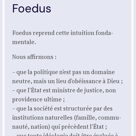
Foedus
Foe­dus reprend cette intui­tion fon­da­
men­tale.
Nous affir­mons :
– que la poli­tique n’est pas un domaine
neutre, mais un lieu d’obéissance à Dieu ;
– que l’État est ministre de jus­tice, non
pro­vi­dence ultime ;
– que la socié­té est struc­tu­rée par des
ins­ti­tu­tions natu­relles (famille, com­mu­
nau­té, nation) qui pré­cèdent l’État ;
– que toute idéo­lo­gie doit être éva­luée à