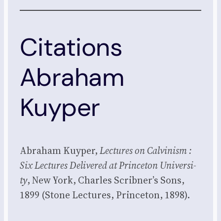
Citations
Abraham
Kuyper
Abra­ham Kuy­per,
Lec­tures on Cal­vi­nism :
Six Lec­tures Deli­ve­red at Prin­ce­ton Uni­ver­si­
ty
, New York, Charles Scribner’s Sons,
1899 (Stone Lec­tures, Prin­ce­ton, 1898).