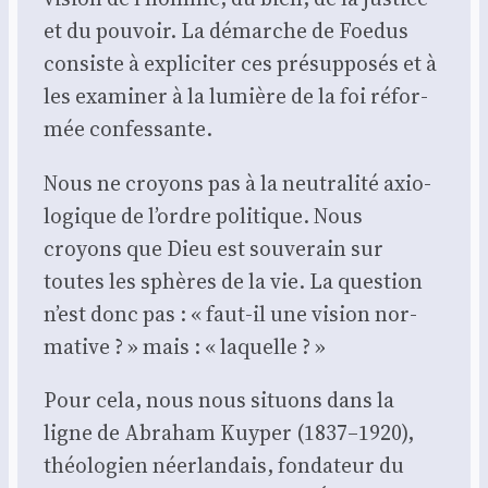
et du pou­voir. La démarche de Foe­dus
consiste à expli­ci­ter ces pré­sup­po­sés et à
les exa­mi­ner à la lumière de la foi réfor­
mée confes­sante.
Nous ne croyons pas à la neu­tra­li­té axio­
lo­gique de l’ordre poli­tique. Nous
croyons que Dieu est sou­ve­rain sur
toutes les sphères de la vie. La ques­tion
n’est donc pas : « faut-il une vision nor­
ma­tive ? » mais : « laquelle ? »
Pour cela, nous nous situons dans la
ligne de Abra­ham Kuy­per (1837–1920),
théo­lo­gien néer­lan­dais, fon­da­teur du