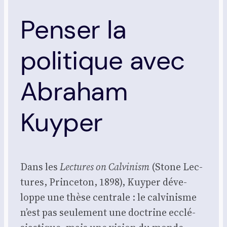
Penser la
politique avec
Abraham
Kuyper
Dans les
Lec­tures on Cal­vi­nism
(Stone Lec­
tures, Prin­ce­ton, 1898), Kuy­per déve­
loppe une thèse cen­trale : le cal­vi­nisme
n’est pas seule­ment une doc­trine ecclé­