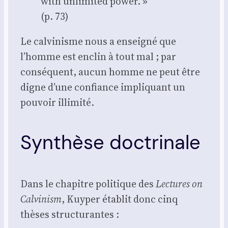
with unli­mi­ted power. »
(p. 73)
Le cal­vi­nisme nous a ensei­gné que
l’homme est enclin à tout mal ; par
consé­quent, aucun homme ne peut être
digne d’une confiance impli­quant un
pou­voir illi­mi­té.
Synthèse doctrinale
Dans le cha­pitre poli­tique des
Lec­tures on
Cal­vi­nism
, Kuy­per éta­blit donc cinq
thèses struc­tu­rantes :