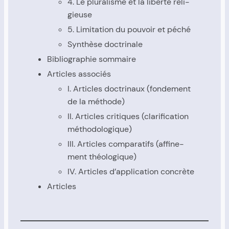
4. Le plu­ra­lisme et la liber­té reli­
gieuse
5. Limi­ta­tion du pou­voir et péché
Syn­thèse doc­tri­nale
Biblio­gra­phie som­maire
Articles asso­ciés
I. Articles doc­tri­naux (fon­de­ment
de la méthode)
II. Articles cri­tiques (cla­ri­fi­ca­tion
métho­do­lo­gique)
III. Articles com­pa­ra­tifs (affi­ne­
ment théo­lo­gique)
IV. Articles d’ap­pli­ca­tion concrète
Articles