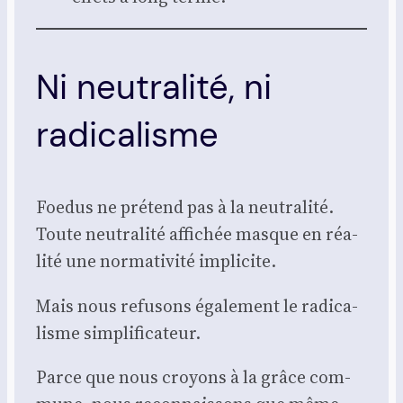
Ni neutralité, ni
radicalisme
Foe­dus ne pré­tend pas à la neu­tra­li­té.
Toute neu­tra­li­té affi­chée masque en réa­
li­té une nor­ma­ti­vi­té impli­cite.
Mais nous refu­sons éga­le­ment le radi­ca­
lisme sim­pli­fi­ca­teur.
Parce que nous croyons à la grâce com­