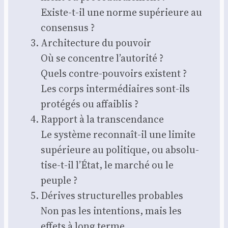
Existe-t-il une norme supé­rieure au
consen­sus ?
Archi­tec­ture du pou­voir
Où se concentre l’autorité ?
Quels contre-pou­voirs existent ?
Les corps inter­mé­diaires sont-ils
pro­té­gés ou affai­blis ?
Rap­port à la trans­cen­dance
Le sys­tème recon­naît-il une limite
supé­rieure au poli­tique, ou abso­lu­
tise-t-il l’État, le mar­ché ou le
peuple ?
Dérives struc­tu­relles pro­bables
Non pas les inten­tions, mais les
effets à long terme.