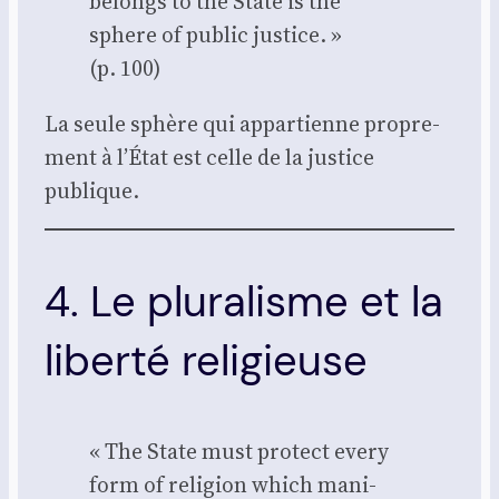
belongs to the State is the
sphere of public jus­tice. »
(p. 100)
La seule sphère qui appar­tienne pro­pre­
ment à l’État est celle de la jus­tice
publique.
4. Le pluralisme et la
liberté religieuse
« The State must pro­tect eve­ry
form of reli­gion which mani­