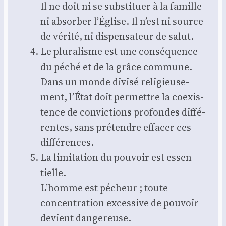
Il ne doit ni se sub­sti­tuer à la famille
ni absor­ber l’Église. Il n’est ni source
de véri­té, ni dis­pen­sa­teur de salut.
Le plu­ra­lisme est une consé­quence
du péché et de la grâce com­mune.
Dans un monde divi­sé reli­gieu­se­
ment, l’État doit per­mettre la coexis­
tence de convic­tions pro­fondes dif­fé­
rentes, sans pré­tendre effa­cer ces
dif­fé­rences.
La limi­ta­tion du pou­voir est essen­
tielle.
L’homme est pécheur ; toute
concen­tra­tion exces­sive de pou­voir
devient dan­ge­reuse.