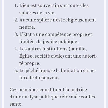
Dieu est sou­ve­rain sur toutes les
sphères de la vie.
Aucune sphère n’est reli­gieu­se­ment
neutre.
L’État a une com­pé­tence propre et
limi­tée : la jus­tice publique.
Les autres ins­ti­tu­tions (famille,
Église, socié­té civile) ont une auto­ri­
té propre.
Le péché impose la limi­ta­tion struc­
tu­relle du pou­voir.
Ces prin­cipes consti­tuent la matrice
d’une ana­lyse poli­tique réfor­mée confes­
sante.