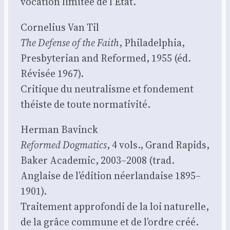
voca­tion limi­tée de l’État.
Cor­ne­lius Van Til
The Defense of the Faith
, Phi­la­del­phia,
Pres­by­te­rian and Refor­med, 1955 (éd.
Révi­sée 1967).
Cri­tique du neu­tra­lisme et fon­de­ment
théiste de toute nor­ma­ti­vi­té.
Her­man Bavinck
Refor­med Dog­ma­tics
, 4 vols., Grand Rapids,
Baker Aca­de­mic, 2003–2008 (trad.
Anglaise de l’édition néer­lan­daise 1895–
1901).
Trai­te­ment appro­fon­di de la loi natu­relle,
de la grâce com­mune et de l’ordre créé.