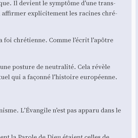
que. Il devient le symp­tôme d’une trans­
s à affir­mer expli­ci­te­ment les racines chré­
la foi chré­tienne. Comme l’écrit l’apôtre
une pos­ture de neu­tra­li­té. Cela révèle
­tuel qui a façon­né l’histoire euro­péenne.
­nisme. L’Évangile n’est pas appa­ru dans le
aient la Parole de Dieu étaient celles de