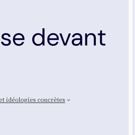
use devant
et idéo­lo­gies concrètes