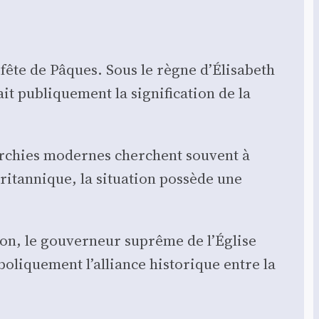
 fête de Pâques. Sous le règne d’Élisabeth
t publi­que­ment la signi­fi­ca­tion de la
ar­chies modernes cherchent sou­vent à
ri­tan­nique, la situa­tion pos­sède une
­tion, le gou­ver­neur suprême de l’Église
­li­que­ment l’alliance his­to­rique entre la