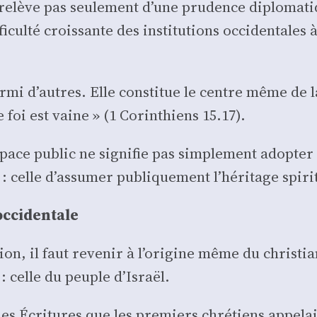
relève pas seule­ment d’une pru­dence diplo­ma­ti
fi­cul­té crois­sante des ins­ti­tu­tions occi­den­tale
ar­mi d’autres. Elle consti­tue le centre même de 
re foi est vaine » (1 Corin­thiens 15.17).
space public ne signi­fie pas sim­ple­ment adop­ter 
e : celle d’assumer publi­que­ment l’héritage spi­ri
occi­den­tale
on, il faut reve­nir à l’origine même du chris­tia
e : celle du peuple d’Israël.
 Les Écri­tures que les pre­miers chré­tiens appe­l