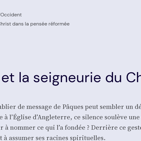
’Oc­ci­dent
 Christ dans la pen­sée réfor­mée
 et la seigneurie du Ch
ublier de mes­sage de Pâques peut sem­bler un déta
e à l’Église d’Angleterre, ce silence sou­lève une
er à nom­mer ce qui l’a fon­dée ? Der­rière ce gest
nt à assu­mer ses racines spi­ri­tuelles.