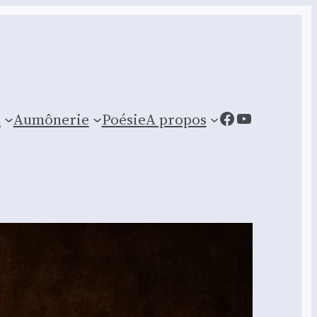
Facebook
YouTube
n
Aumônerie
Poésie
A propos