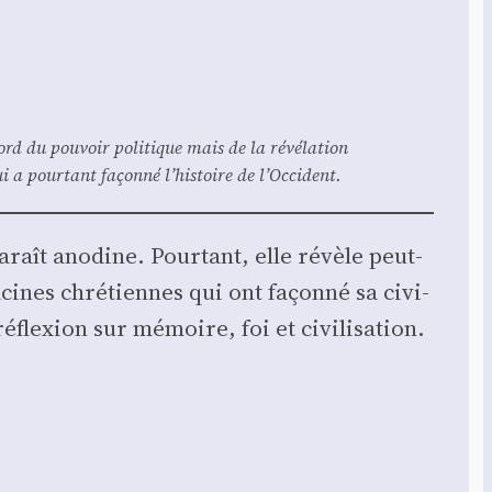
ord du pou­voir poli­tique mais de la révé­la­tion
i a pour­tant façon­né l’histoire de l’Occident.
raît ano­dine. Pour­tant, elle révèle peut-
racines chré­tiennes qui ont façon­né sa civi­
réflexion sur mémoire, foi et civi­li­sa­tion.