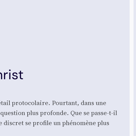
rist
il pro­to­co­laire. Pour­tant, dans une
 ques­tion plus pro­fonde. Que se passe-t-il
e dis­cret se pro­file un phé­no­mène plus