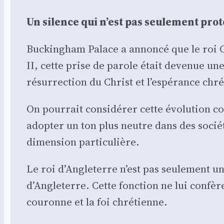
Un silence qui n’est pas seule­ment pro­to
Buckin­gham Palace a annon­cé que le roi C
II, cette prise de parole était deve­nue une t
résur­rec­tion du Christ et l’espérance chré­
On pour­rait consi­dé­rer cette évo­lu­tio
adop­ter un ton plus neutre dans des socié­té
dimen­sion par­ti­cu­lière.
Le roi d’Angleterre n’est pas seule­ment un 
d’Angleterre. Cette fonc­tion ne lui confère 
cou­ronne et la foi chré­tienne.