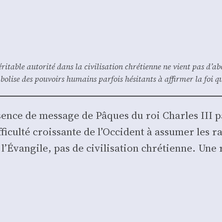
­table auto­ri­té dans la civi­li­sa­tion chré­tienne ne vient pas d’ab
­lise des pou­voirs humains par­fois hési­tants à affir­mer la foi qu
sence de mes­sage de Pâques du roi Charles III pa
fi­cul­té crois­sante de l’Occident à assu­mer les 
 l’Évangile, pas de civi­li­sa­tion chré­tienne. Une 