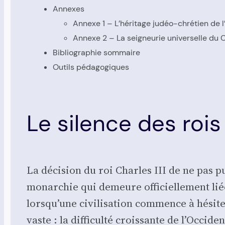
Annexes
Annexe 1 – L’hé­ri­tage judéo-chré­tien de l
Annexe 2 – La sei­gneu­rie uni­ver­selle du
Biblio­gra­phie som­maire
Outils péda­go­giques
Le silence des rois
La déci­sion du roi Charles III de ne pas p
monar­chie qui demeure offi­ciel­le­ment lié
lorsqu’une civi­li­sa­tion com­mence à hési­t
vaste : la dif­fi­cul­té crois­sante de l’Occide