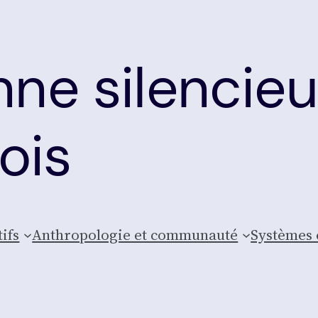
ne silencie
rois
tifs
Anthro­po­lo­gie et com­mu­nau­té
Sys­tèmes 