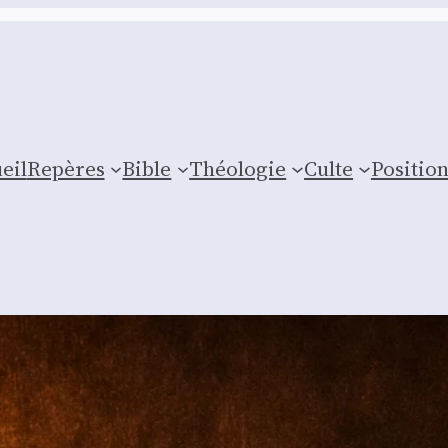
eil
Repères
Bible
Théologie
Culte
Posi­tio