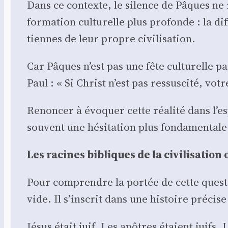
Dans ce contexte, le silence de Pâques ne 
for­ma­tion cultu­relle plus pro­fonde : la dif­
tiennes de leur propre civi­li­sa­tion.
Car Pâques n’est pas une fête cultu­relle p
Paul : « Si Christ n’est pas res­sus­ci­té, vot
Renon­cer à évo­quer cette réa­li­té dans l’e
sou­vent une hési­ta­tion plus fon­da­men­tal
Les racines bibliques de la civi­li­sa­tion 
Pour com­prendre la por­tée de cette ques­ti
vide. Il s’inscrit dans une his­toire pré­cis
Jésus était juif. Les apôtres étaient juifs.