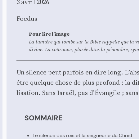
3 avril 2026
Foe­dus
Pour lire l’i­mage
La lumière qui tombe sur la Bible rap­pelle que la véri
divine. La cou­ronne, pla­cée dans la pénombre, sym­bo
Un silence peut par­fois en dire long. L’ab
être quelque chose de plus pro­fond : la dif­
li­sa­tion. Sans Israël, pas d’Évangile ; sans
SOMMAIRE
Le silence des rois et la sei­gneu­rie du Christ