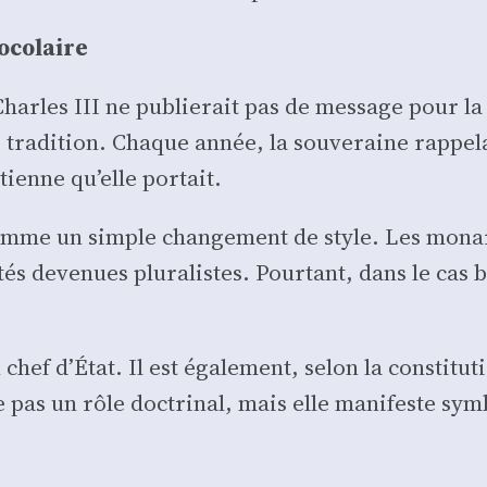
­co­laire
harles III ne publie­rait pas de mes­sage pour la
ra­di­tion. Chaque année, la sou­ve­raine rap­pe­lai
tienne qu’elle por­tait.
n comme un simple chan­ge­ment de style. Les mon
s deve­nues plu­ra­listes. Pour­tant, dans le cas b
chef d’État. Il est éga­le­ment, selon la consti­tu
pas un rôle doc­tri­nal, mais elle mani­feste sym­bo