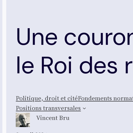
Une couron
le Roi des 
Poli­tique, droit et cité
Fon­de­ments nor­ma­
Posi­tions trans­ver­sales
Vincent Bru