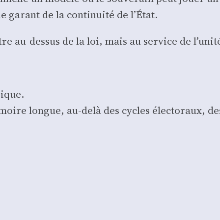
garant de la conti­nui­té de l’État.
tre au-des­sus de la loi, mais au ser­vice de l’unit
rique.
émoire longue, au-delà des cycles élec­to­raux, des