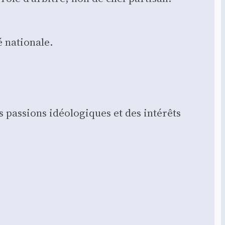
é natio­nale.
 pas­sions idéo­lo­giques et des inté­rêts