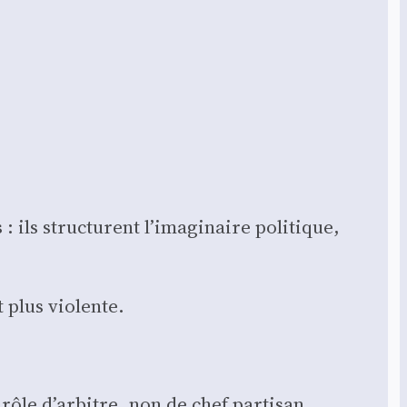
fs : ils struc­turent l’imaginaire poli­tique,
 plus vio­lente.
rôle d’arbitre, non de chef par­ti­san.