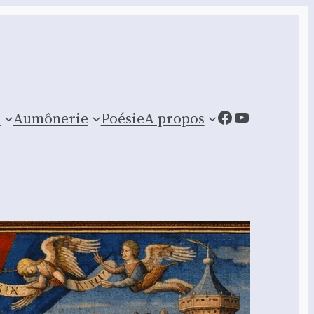
Facebook
YouTube
n
Aumônerie
Poésie
A propos