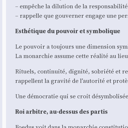
– empêche la dilu­tion de la res­pon­sa­bi­li­té
– rap­pelle que gou­ver­ner engage une pe
Esthé­tique du pou­voir et sym­bo­lique
Le pou­voir a tou­jours une dimen­sion sym­
La monar­chie assume cette réa­li­té au lieu
Rituels, conti­nui­té, digni­té, sobrié­té et r
rap­pellent la gra­vi­té de l’autorité et pro­t
Une démo­cra­tie qui se croit désym­bo­li­sé
Roi arbitre, au-des­sus des par­tis
Foe­dus voit dans la monar­chie consti­tu­ti