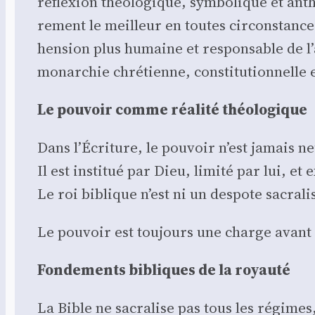
réflexion théo­lo­gique, sym­bo­lique et anth
re­ment le meilleur en toutes cir­cons­tanc
hen­sion plus humaine et res­pon­sable de l’a
monar­chie chré­tienne, consti­tu­tion­nelle e
Le pou­voir comme réa­li­té théo­lo­gique
Dans l’Écriture, le pou­voir n’est jamais n
Il est ins­ti­tué par Dieu, limi­té par lui, e
Le roi biblique n’est ni un des­pote sacra­li­
Le pou­voir est tou­jours une charge avant 
Fon­de­ments bibliques de la royau­té
La Bible ne sacra­lise pas tous les régimes