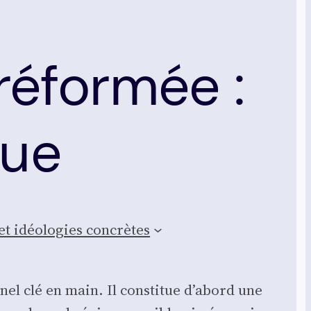
réformée :
que
et idéo­lo­gies concrètes
n­nel clé en main. Il consti­tue d’abord une