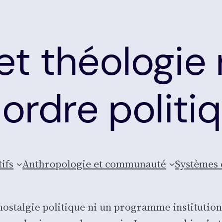
et théologie 
 ordre politi
tifs
Anthro­po­lo­gie et com­mu­nau­té
Sys­tèmes 
s­tal­gie poli­tique ni un pro­gramme ins­ti­tu­tio