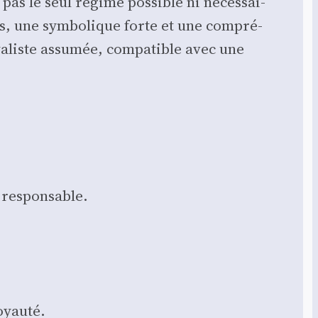
 pas le seul régime pos­sible ni néces­sai­
s, une sym­bo­lique forte et une com­pré­
ya­liste assu­mée, com­pa­tible avec une
 res­pon­sable.
oyau­té.