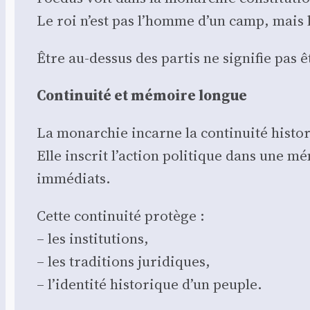
Le roi n’est pas l’homme d’un camp, mais le 
Être au-des­sus des par­tis ne signi­fie pas ê
Conti­nui­té et mémoire longue
La monar­chie incarne la conti­nui­té his­to­
Elle ins­crit l’action poli­tique dans une m
immé­diats.
Cette conti­nui­té pro­tège :
– les ins­ti­tu­tions,
– les tra­di­tions juri­diques,
– l’identité his­to­rique d’un peuple.