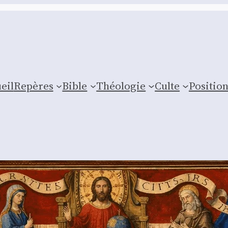
eil
Repères
Bible
Théologie
Culte
Posi­tio