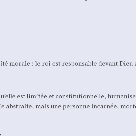
.
a­li­té morale : le roi est res­pon­sable devant Di
elle est limi­tée et consti­tu­tion­nelle, huma­nise
gie abs­traite, mais une per­sonne incar­née, mor­t
,