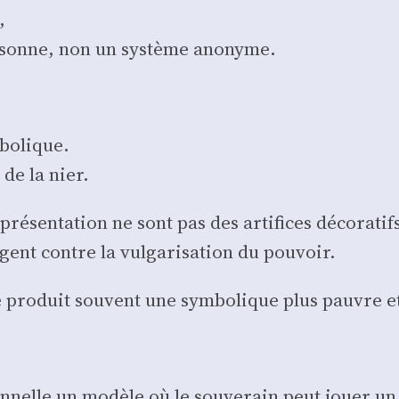
,
r­sonne, non un sys­tème ano­nyme.
bo­lique.
 de la nier.
epré­sen­ta­tion ne sont pas des arti­fices déco­ra­ti
ègent contre la vul­ga­ri­sa­tion du pou­voir.
e pro­duit sou­vent une sym­bo­lique plus pauvre et
on­nelle un modèle où le sou­ve­rain peut jouer un 