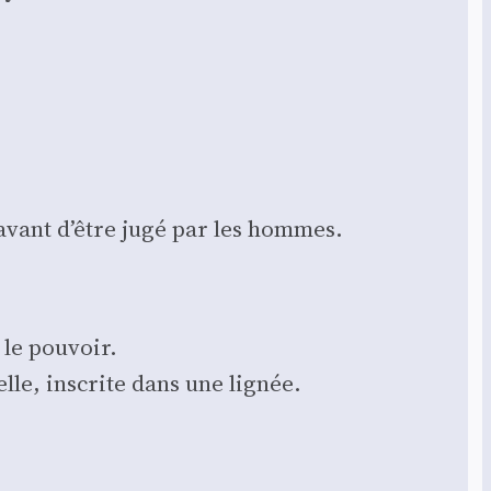
eu avant d’être jugé par les hommes.
 le pou­voir.
elle, ins­crite dans une lignée.