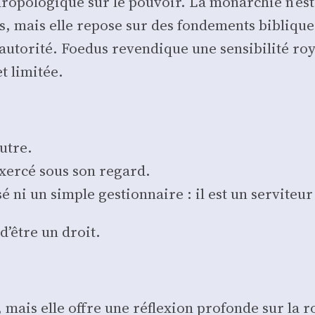
ro­po­lo­gique sur le pou­voir. La monar­chie n’est
es, mais elle repose sur des fon­de­ments biblique
utorité. Foe­dus reven­dique une sen­si­bi­li­té ro
t limi­tée.
eutre.
t exer­cé sous son regard.
sé ni un simple ges­tion­naire : il est un ser­vi­teur
d’être un droit.
, mais elle offre une réflexion pro­fonde sur la r