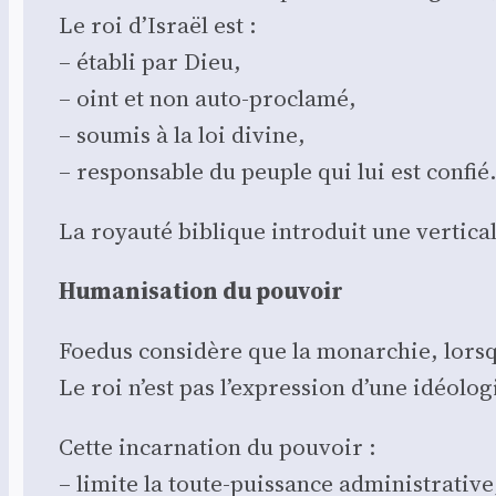
Le roi d’Israël est :
– éta­bli par Dieu,
– oint et non auto-pro­cla­mé,
– sou­mis à la loi divine,
– res­pon­sable du peuple qui lui est confié
La royau­té biblique intro­duit une ver­ti­c
Huma­ni­sa­tion du pou­voir
Foe­dus consi­dère que la monar­chie, lorsqu’
Le roi n’est pas l’expression d’une idéo­lo­
Cette incar­na­tion du pou­voir :
– limite la toute-puis­sance admi­nis­tra­tive