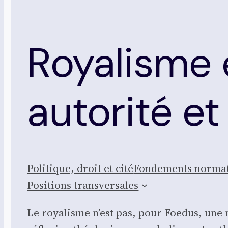
Royalisme 
autorité et
Poli­tique, droit et cité
Fon­de­ments nor­ma­
Posi­tions trans­ver­sales
Le roya­lisme n’est pas, pour Foe­dus, une no