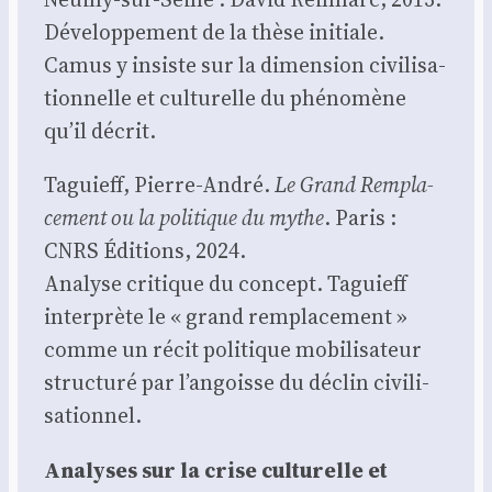
Déve­lop­pe­ment de la thèse ini­tiale.
Camus y insiste sur la dimen­sion civi­li­sa­
tion­nelle et cultu­relle du phé­no­mène
qu’il décrit.
Taguieff, Pierre-André.
Le Grand Rem­pla­
ce­ment ou la poli­tique du mythe
. Paris :
CNRS Édi­tions, 2024.
Ana­lyse cri­tique du concept. Taguieff
inter­prète le « grand rem­pla­ce­ment »
comme un récit poli­tique mobi­li­sa­teur
struc­tu­ré par l’angoisse du déclin civi­li­
sa­tion­nel.
Ana­lyses sur la crise cultu­relle et