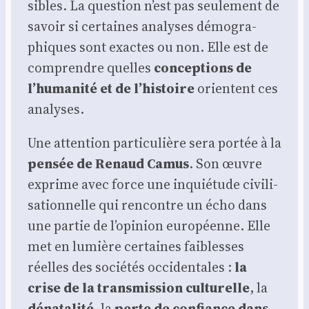
sibles. La ques­tion n’est pas seule­ment de
savoir si cer­taines ana­lyses démo­gra­
phiques sont exactes ou non. Elle est de
com­prendre quelles
concep­tions de
l’humanité et de l’histoire
orientent ces
ana­lyses.
Une atten­tion par­ti­cu­lière sera por­tée à la
pen­sée de Renaud Camus
. Son œuvre
exprime avec force une inquié­tude civi­li­
sa­tion­nelle qui ren­contre un écho dans
une par­tie de l’opinion euro­péenne. Elle
met en lumière cer­taines fai­blesses
réelles des socié­tés occi­den­tales :
la
crise de la trans­mis­sion cultu­relle
, la
déna­ta­li­té
, la
perte de confiance dans