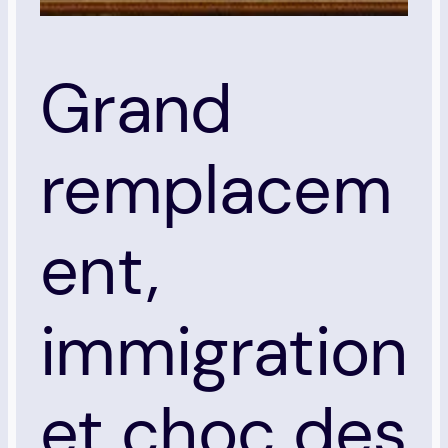
Grand
remplacem
ent,
immigration
et choc des