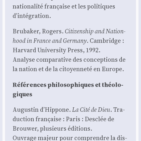
natio­na­li­té fran­çaise et les poli­tiques
d’intégration.
Bru­ba­ker, Rogers.
Citi­zen­ship and Nation­
hood in France and Ger­ma­ny
. Cam­bridge :
Har­vard Uni­ver­si­ty Press, 1992.
Ana­lyse com­pa­ra­tive des concep­tions de
la nation et de la citoyen­ne­té en Europe.
Réfé­rences phi­lo­so­phiques et théo­lo­
giques
Augus­tin d’Hippone.
La Cité de Dieu
. Tra­
duc­tion fran­çaise : Paris : Des­clée de
Brou­wer, plu­sieurs édi­tions.
Ouvrage majeur pour com­prendre la dis­