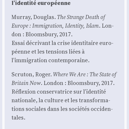
l’identité euro­péenne
Mur­ray, Dou­glas.
The Strange Death of
Europe : Immi­gra­tion, Iden­ti­ty, Islam
. Lon­
don : Bloom­sbu­ry, 2017.
Essai décri­vant la crise iden­ti­taire euro­
péenne et les ten­sions liées à
l’immigration contem­po­raine.
Scru­ton, Roger.
Where We Are : The State of
Bri­tain Now
. Lon­don : Bloom­sbu­ry, 2017.
Réflexion conser­va­trice sur l’identité
natio­nale, la culture et les trans­for­ma­
tions sociales dans les socié­tés occi­den­
tales.