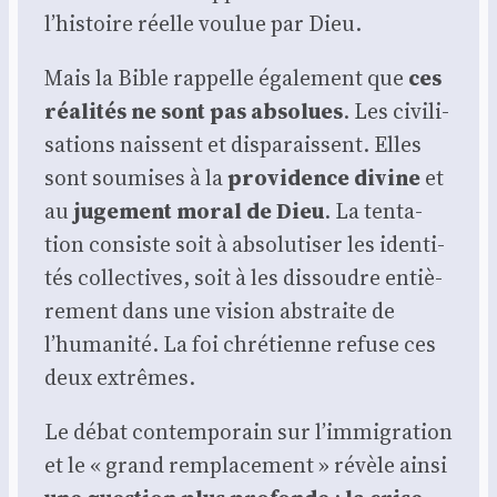
l’histoire réelle vou­lue par Dieu.
Mais la Bible rap­pelle éga­le­ment que
ces
réa­li­tés ne sont pas abso­lues
. Les civi­li­
sa­tions naissent et dis­pa­raissent. Elles
sont sou­mises à la
pro­vi­dence divine
et
au
juge­ment moral de Dieu
. La ten­ta­
tion consiste soit à abso­lu­ti­ser les iden­ti­
tés col­lec­tives, soit à les dis­soudre entiè­
re­ment dans une vision abs­traite de
l’humanité. La foi chré­tienne refuse ces
deux extrêmes.
Le débat contem­po­rain sur l’immigration
et le « grand rem­pla­ce­ment » révèle ain­si