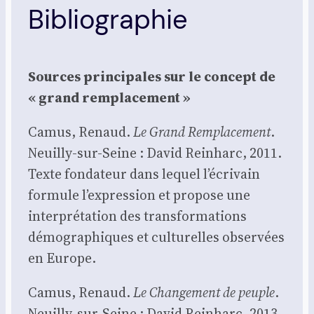
Bibliographie
Sources prin­ci­pales sur le concept de
« grand rem­pla­ce­ment »
Camus, Renaud.
Le Grand Rem­pla­ce­ment
.
Neuilly-sur-Seine : David Rein­harc, 2011.
Texte fon­da­teur dans lequel l’écrivain
for­mule l’expression et pro­pose une
inter­pré­ta­tion des trans­for­ma­tions
démo­gra­phiques et cultu­relles obser­vées
en Europe.
Camus, Renaud.
Le Chan­ge­ment de peuple
.
Neuilly-sur-Seine : David Rein­harc, 2013.