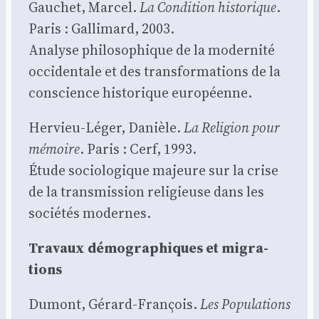
Gau­chet, Mar­cel.
La Condi­tion his­to­rique
.
Paris : Gal­li­mard, 2003.
Ana­lyse phi­lo­so­phique de la moder­ni­té
occi­den­tale et des trans­for­ma­tions de la
conscience his­to­rique euro­péenne.
Her­vieu-Léger, Danièle.
La Reli­gion pour
mémoire
. Paris : Cerf, 1993.
Étude socio­lo­gique majeure sur la crise
de la trans­mis­sion reli­gieuse dans les
socié­tés modernes.
Tra­vaux démo­gra­phiques et migra­
tions
Dumont, Gérard-Fran­çois.
Les Popu­la­tions