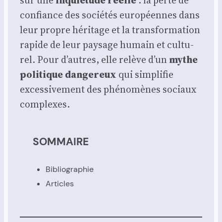
sur une
inquié­tude réelle
: la perte de
confiance des socié­tés euro­péennes dans
leur propre héri­tage et la trans­for­ma­tion
rapide de leur pay­sage humain et cultu­
rel. Pour d’autres, elle relève d’un
mythe
poli­tique dan­ge­reux
qui sim­pli­fie
exces­si­ve­ment des phé­no­mènes sociaux
com­plexes.
SOMMAIRE
Biblio­gra­phie
Articles