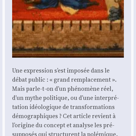
Une expres­sion s’est impo­sée dans le
débat public : « grand rem­pla­ce­ment ».
Mais parle-t-on d’un phé­no­mène réel,
d’un mythe poli­tique, ou d’une inter­pré­
ta­tion idéo­lo­gique de trans­for­ma­tions
démo­gra­phiques ? Cet article revient à
l’origine du concept et ana­lyse les pré­
sup­po­sés qui struc­turent la polé­mique.