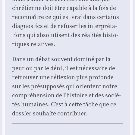
chré­tienne doit être capable à la fois de
recon­naître ce qui est vrai dans cer­tains
diag­nos­tics et de refu­ser les inter­pré­ta­
tions qui abso­lu­tisent des réa­li­tés his­to­
riques rela­tives.
Dans un débat sou­vent domi­né par la
peur ou par le déni, il est néces­saire de
retrou­ver une réflexion plus pro­fonde
sur les pré­sup­po­sés qui orientent notre
com­pré­hen­sion de l’histoire et des socié­
tés humaines. C’est à cette tâche que ce
dos­sier sou­haite contri­buer.