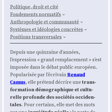
Poli­tique, droit et cité
Fon­de­ments nor­ma­tifs
Anthro­po­lo­gie et com­mu­nau­té
Sys­tèmes et idéo­lo­gies concrètes
Posi­tions trans­ver­sales
Depuis une quin­zaine d’années,
l’expression « grand rem­pla­ce­ment » s’est
impo­sée dans le débat public euro­péen.
Popu­la­ri­sée par l’écrivain
Renaud
Camus
, elle pré­tend décrire une
trans­
for­ma­tion démo­gra­phique et cultu­
relle pro­fonde des socié­tés occi­den­
tales
. Pour cer­tains, elle met des mots