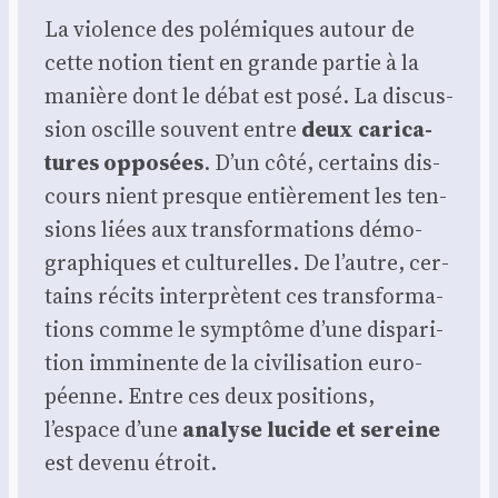
La vio­lence des polé­miques autour de
cette notion tient en grande par­tie à la
manière dont le débat est posé. La dis­cus­
sion oscille sou­vent entre
deux cari­ca­
tures oppo­sées
. D’un côté, cer­tains dis­
cours nient presque entiè­re­ment les ten­
sions liées aux trans­for­ma­tions démo­
gra­phiques et cultu­relles. De l’autre, cer­
tains récits inter­prètent ces trans­for­ma­
tions comme le symp­tôme d’une dis­pa­ri­
tion immi­nente de la civi­li­sa­tion euro­
péenne. Entre ces deux posi­tions,
l’espace d’une
ana­lyse lucide et sereine
est deve­nu étroit.