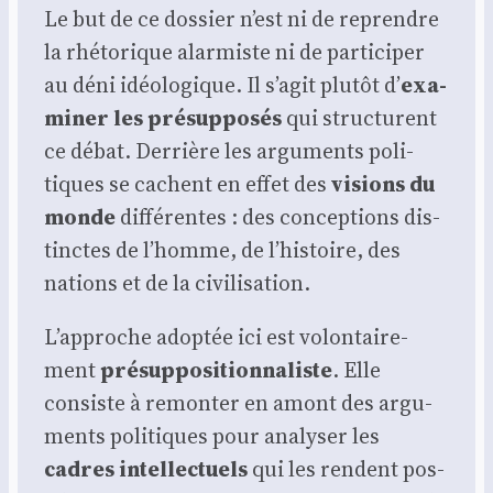
Le but de ce dos­sier n’est ni de reprendre
la rhé­to­rique alar­miste ni de par­ti­ci­per
au déni idéo­lo­gique. Il s’agit plu­tôt d’
exa­
mi­ner les pré­sup­po­sés
qui struc­turent
ce débat. Der­rière les argu­ments poli­
tiques se cachent en effet des
visions du
monde
dif­fé­rentes : des concep­tions dis­
tinctes de l’homme, de l’histoire, des
nations et de la civi­li­sa­tion.
L’approche adop­tée ici est volon­tai­re­
ment
pré­sup­po­si­tion­na­liste
. Elle
consiste à remon­ter en amont des argu­
ments poli­tiques pour ana­ly­ser les
cadres intel­lec­tuels
qui les rendent pos­