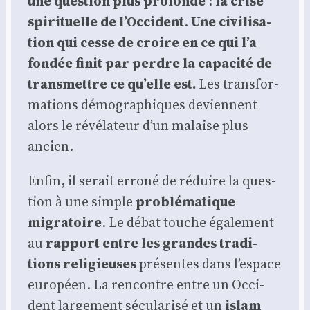
une ques­tion plus pro­fonde
:
la crise
spi­ri­tuelle de l’Occident
.
Une civi­li­sa­
tion qui cesse de croire en ce qui l’a
fon­dée finit par perdre la capa­ci­té de
trans­mettre ce qu’elle est.
Les trans­for­
ma­tions démo­gra­phiques deviennent
alors le révé­la­teur d’un malaise plus
ancien.
Enfin, il serait erro­né de réduire la ques­
tion à une simple
pro­blé­ma­tique
migra­toire
. Le débat touche éga­le­ment
au
rap­port entre les grandes tra­di­
tions reli­gieuses
pré­sentes dans l’espace
euro­péen. La ren­contre entre un Occi­
dent lar­ge­ment sécu­la­ri­sé et un
islam