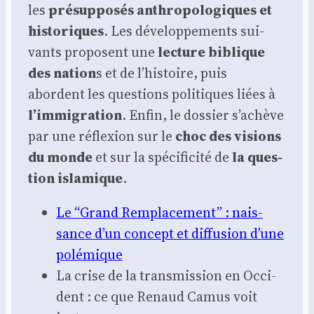
les
pré­sup­po­sés anthro­po­lo­giques et
his­to­riques
. Les déve­lop­pe­ments sui­
vants pro­posent une
lec­ture biblique
des nation
s et de l’histoire, puis
abordent les ques­tions poli­tiques liées à
l’immigration
. Enfin, le dos­sier s’achève
par une réflexion sur le
choc des visions
du monde
et sur la spé­ci­fi­ci­té de
la ques­
tion isla­mique
.
Le “Grand Rem­pla­ce­ment” : nais­
sance d’un concept et dif­fu­sion d’une
polé­mique
La crise de la trans­mis­sion en Occi­
dent : ce que Renaud Camus voit