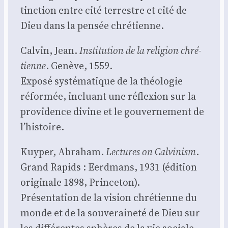
tinc­tion entre cité ter­restre et cité de
Dieu dans la pen­sée chré­tienne.
Cal­vin, Jean.
Ins­ti­tu­tion de la reli­gion chré­
tienne
. Genève, 1559.
Expo­sé sys­té­ma­tique de la théo­lo­gie
réfor­mée, incluant une réflexion sur la
pro­vi­dence divine et le gou­ver­ne­ment de
l’histoire.
Kuy­per, Abra­ham.
Lec­tures on Cal­vi­nism
.
Grand Rapids : Eerd­mans, 1931 (édi­tion
ori­gi­nale 1898, Prin­ce­ton).
Pré­sen­ta­tion de la vision chré­tienne du
monde et de la sou­ve­rai­ne­té de Dieu sur