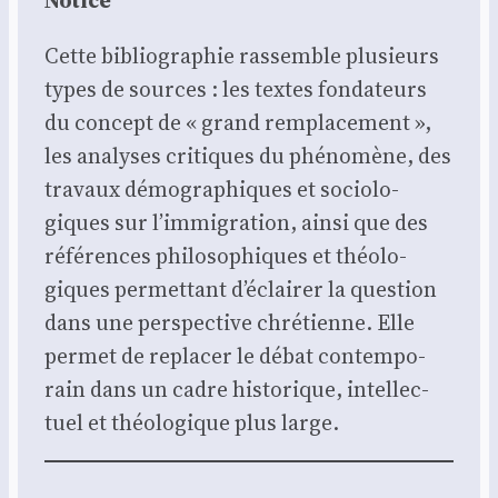
Notice
Cette biblio­gra­phie ras­semble plu­sieurs
types de sources : les textes fon­da­teurs
du concept de « grand rem­pla­ce­ment »,
les ana­lyses cri­tiques du phé­no­mène, des
tra­vaux démo­gra­phiques et socio­lo­
giques sur l’immigration, ain­si que des
réfé­rences phi­lo­so­phiques et théo­lo­
giques per­met­tant d’éclairer la ques­tion
dans une pers­pec­tive chré­tienne. Elle
per­met de repla­cer le débat contem­po­
rain dans un cadre his­to­rique, intel­lec­
tuel et théo­lo­gique plus large.