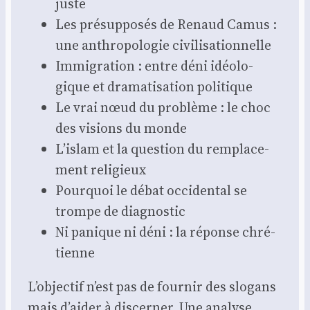
juste
Les pré­sup­po­sés de Renaud Camus :
une anthro­po­lo­gie civi­li­sa­tion­nelle
Immi­gra­tion : entre déni idéo­lo­
gique et dra­ma­ti­sa­tion poli­tique
Le vrai nœud du pro­blème : le choc
des visions du monde
L’islam et la ques­tion du rem­pla­ce­
ment reli­gieux
Pour­quoi le débat occi­den­tal se
trompe de diag­nos­tic
Ni panique ni déni : la réponse chré­
tienne
L’objectif n’est pas de four­nir des slo­gans
mais d’aider à dis­cer­ner. Une ana­lyse