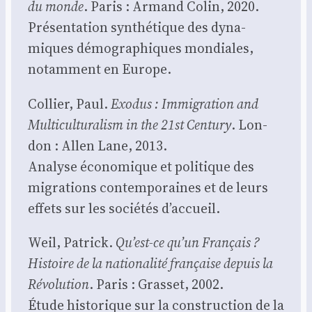
du monde
. Paris : Armand Colin, 2020.
Pré­sen­ta­tion syn­thé­tique des dyna­
miques démo­gra­phiques mon­diales,
notam­ment en Europe.
Col­lier, Paul.
Exo­dus : Immi­gra­tion and
Mul­ti­cul­tu­ra­lism in the 21st Cen­tu­ry
. Lon­
don : Allen Lane, 2013.
Ana­lyse éco­no­mique et poli­tique des
migra­tions contem­po­raines et de leurs
effets sur les socié­tés d’accueil.
Weil, Patrick.
Qu’est-ce qu’un Fran­çais ?
His­toire de la natio­na­li­té fran­çaise depuis la
Révo­lu­tion
. Paris : Gras­set, 2002.
Étude his­to­rique sur la construc­tion de la