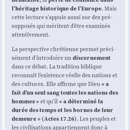
l’héritage his­to­rique de l’Europe
. Mais
cette lec­ture s’appuie aus­si sur des pré­
sup­po­sés qui méritent d’être exa­mi­nés
atten­ti­ve­ment.
La pers­pec­tive chré­tienne per­met pré­ci­
sé­ment d’introduire un
dis­cer­ne­ment
dans ce débat. La tra­di­tion biblique
recon­naît l’existence réelle des nations et
des cultures. Elle affirme que Dieu
« a
fait d’un seul sang toutes les nations des
hommes »
et qu’il
« a déter­mi­né la
durée des temps et les bornes de leur
demeure » (Actes 17.26)
. Les peuples et
les civi­li­sa­tions appar­tiennent donc à