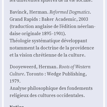
les dif­fé­rentes sphères de la vie sociale.
Bavinck, Her­man.
Refor­med Dog­ma­tics
.
Grand Rapids : Baker Aca­de­mic, 2003
(tra­duc­tion anglaise de l’édition néer­lan­
daise ori­gi­nale 1895–1901).
Théo­lo­gie sys­té­ma­tique déve­lop­pant
notam­ment la doc­trine de la pro­vi­dence
et la vision chré­tienne de la culture.
Dooye­weerd, Her­man.
Roots of Wes­tern
Culture
. Toron­to : Wedge Publi­shing,
1979.
Ana­lyse phi­lo­so­phique des fon­de­ments
reli­gieux des cultures occi­den­tales.