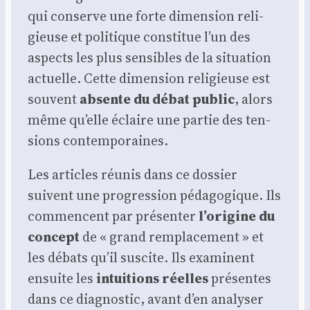
qui conserve une forte dimen­sion reli­
gieuse et poli­tique consti­tue l’un des
aspects les plus sen­sibles de la situa­tion
actuelle. Cette dimen­sion reli­gieuse est
sou­vent
absente du débat public
, alors
même qu’elle éclaire une par­tie des ten­
sions contem­po­raines.
Les articles réunis dans ce dos­sier
suivent une pro­gres­sion péda­go­gique. Ils
com­mencent par pré­sen­ter
l’origine du
concept
de « grand rem­pla­ce­ment » et
les débats qu’il sus­cite. Ils exa­minent
ensuite les
intui­tions réelles
pré­sentes
dans ce diag­nos­tic, avant d’en ana­ly­ser