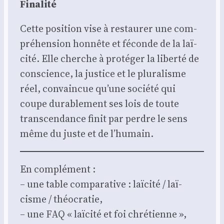
Fina­li­té
Cette posi­tion vise à res­tau­rer une com­
pré­hen­sion hon­nête et féconde de la laï­
ci­té. Elle cherche à pro­té­ger la liber­té de
conscience, la jus­tice et le plu­ra­lisme
réel, convain­cue qu’une socié­té qui
coupe dura­ble­ment ses lois de toute
trans­cen­dance finit par perdre le sens
même du juste et de l’humain.
En com­plé­ment :
– une table com­pa­ra­tive : laï­ci­té / laï­
cisme / théo­cra­tie,
– une FAQ « laï­ci­té et foi chré­tienne »,