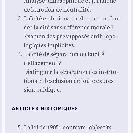
Ana­lyse phi­lo­so­phique et juri­dique
de la notion de neu­tra­li­té.
Laï­ci­té et droit natu­rel : peut-on fon­
der la cité sans réfé­rence morale ?
Exa­men des pré­sup­po­sés anthro­po­
lo­giques impli­cites.
Laï­ci­té de sépa­ra­tion ou laï­ci­té
d’effacement ?
Dis­tin­guer la sépa­ra­tion des ins­ti­tu­
tions et l’exclusion de toute expres­
sion publique.
ARTICLES HISTORIQUES
La loi de 1905 : contexte, objec­tifs,