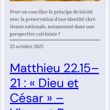
Peut-on conci­lier le prin­cipe de laï­ci­té
avec la pré­ser­va­tion d’une iden­ti­té chré­
tienne natio­nale, notam­ment dans une
pers­pec­tive cal­vi­niste ?
25 octobre 2025
Matthieu 22.15–
21 : « Dieu et
César » –