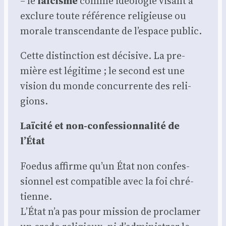
– le
laï­cisme
comme idéo­lo­gie visant à
exclure toute réfé­rence reli­gieuse ou
morale trans­cen­dante de l’espace public.
Cette dis­tinc­tion est déci­sive. La pre­
mière est légi­time ; le second est une
vision du monde concur­rente des reli­
gions.
Laï­ci­té et non-confes­sion­na­li­té de
l’État
Foe­dus affirme qu’un État non confes­
sion­nel est com­pa­tible avec la foi chré­
tienne.
L’État n’a pas pour mis­sion de pro­cla­mer