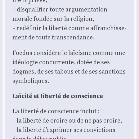
ment pri­vée,
– dis­qua­li­fier toute argu­men­ta­tion
morale fon­dée sur la reli­gion,
– redé­fi­nir la liber­té comme affran­chis­se­
ment de toute trans­cen­dance.
Foe­dus consi­dère le laï­cisme comme une
idéo­lo­gie concur­rente, dotée de ses
dogmes, de ses tabous et de ses sanc­tions
sym­bo­liques.
Laï­ci­té et liber­té de conscience
La liber­té de conscience inclut :
– la liber­té de croire ou de ne pas croire,
– la liber­té d’exprimer ses convic­tions