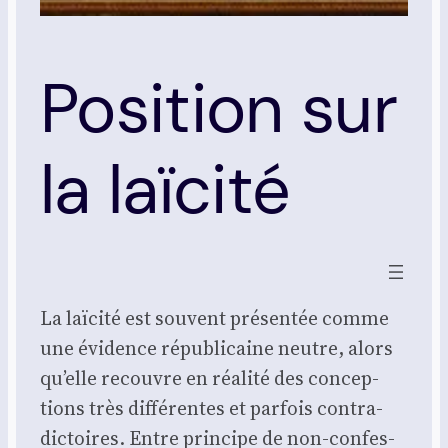
Position sur
la laïcité
La laï­ci­té est sou­vent pré­sen­tée comme
une évi­dence répu­bli­caine neutre, alors
qu’elle recouvre en réa­li­té des concep­
tions très dif­fé­rentes et par­fois contra­
dic­toires. Entre prin­cipe de non-confes­