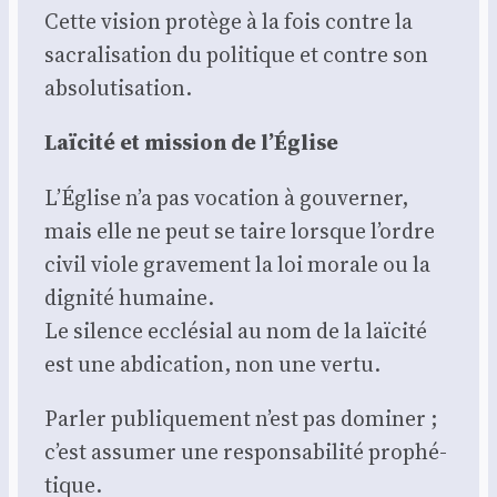
Cette vision pro­tège à la fois contre la
sacra­li­sa­tion du poli­tique et contre son
abso­lu­ti­sa­tion.
Laï­ci­té et mis­sion de l’Église
L’Église n’a pas voca­tion à gou­ver­ner,
mais elle ne peut se taire lorsque l’ordre
civil viole gra­ve­ment la loi morale ou la
digni­té humaine.
Le silence ecclé­sial au nom de la laï­ci­té
est une abdi­ca­tion, non une ver­tu.
Par­ler publi­que­ment n’est pas domi­ner ;
c’est assu­mer une res­pon­sa­bi­li­té pro­phé­
tique.