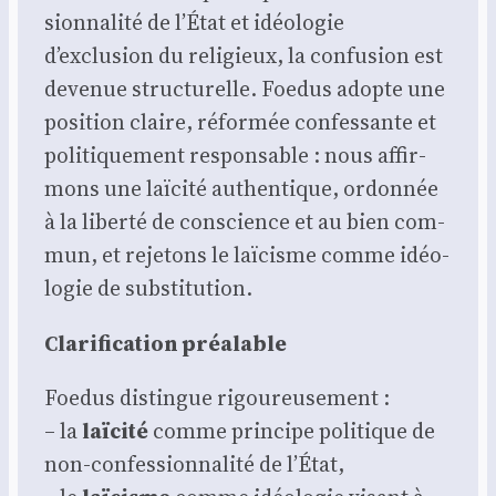
sion­na­li­té de l’État et idéo­lo­gie
d’exclusion du reli­gieux, la confu­sion est
deve­nue struc­tu­relle. Foe­dus adopte une
posi­tion claire, réfor­mée confes­sante et
poli­ti­que­ment res­pon­sable : nous affir­
mons une laï­ci­té authen­tique, ordon­née
à la liber­té de conscience et au bien com­
mun, et reje­tons le laï­cisme comme idéo­
lo­gie de sub­sti­tu­tion.
Cla­ri­fi­ca­tion préa­lable
Foe­dus dis­tingue rigou­reu­se­ment :
– la
laï­ci­té
comme prin­cipe poli­tique de
non-confes­sion­na­li­té de l’État,