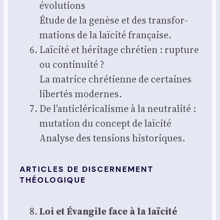
évo­lu­tions
Étude de la genèse et des trans­for­
ma­tions de la laï­ci­té fran­çaise.
Laï­ci­té et héri­tage chré­tien : rup­ture
ou conti­nui­té ?
La matrice chré­tienne de cer­taines
liber­tés modernes.
De l’anticléricalisme à la neu­tra­li­té :
muta­tion du concept de laï­ci­té
Ana­lyse des ten­sions his­to­riques.
ARTICLES DE DISCERNEMENT
THÉOLOGIQUE
Loi et Évan­gile face à la laï­ci­té