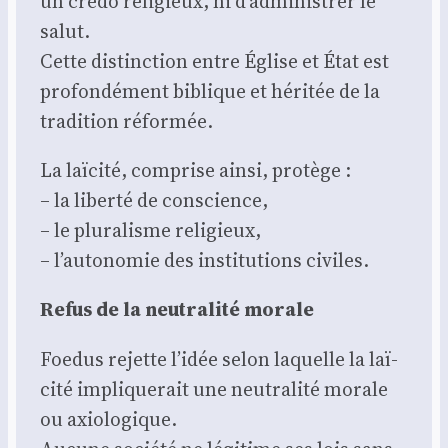
un cre­do reli­gieux, ni d’administrer le
salut.
Cette dis­tinc­tion entre Église et État est
pro­fon­dé­ment biblique et héri­tée de la
tra­di­tion réfor­mée.
La laï­ci­té, com­prise ain­si, pro­tège :
– la liber­té de conscience,
– le plu­ra­lisme reli­gieux,
– l’autonomie des ins­ti­tu­tions civiles.
Refus de la neu­tra­li­té morale
Foe­dus rejette l’idée selon laquelle la laï­
ci­té impli­que­rait une neu­tra­li­té morale
ou axio­lo­gique.