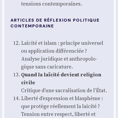
ten­sions contem­po­raines.
ARTICLES DE RÉFLEXION POLITIQUE
CONTEMPORAINE
Laï­ci­té et islam : prin­cipe uni­ver­sel
ou appli­ca­tion dif­fé­ren­ciée ?
Ana­lyse juri­dique et anthro­po­lo­
gique sans cari­ca­ture.
Quand la laï­ci­té devient reli­gion
civile
Cri­tique d’une sacra­li­sa­tion de l’État.
Liber­té d’expression et blas­phème :
que pro­tège réel­le­ment la laï­ci­té ?
Ten­sion entre res­pect, liber­té et