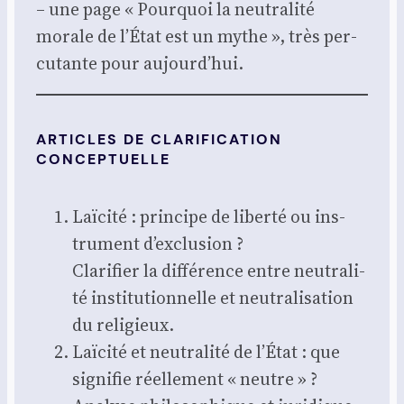
– une page « Pour­quoi la neu­tra­li­té
morale de l’État est un mythe », très per­
cu­tante pour aujourd’hui.
ARTICLES DE CLARIFICATION
CONCEPTUELLE
Laï­ci­té : prin­cipe de liber­té ou ins­
tru­ment d’exclusion ?
Cla­ri­fier la dif­fé­rence entre neu­tra­li­
té ins­ti­tu­tion­nelle et neu­tra­li­sa­tion
du reli­gieux.
Laï­ci­té et neu­tra­li­té de l’État : que
signi­fie réel­le­ment « neutre » ?