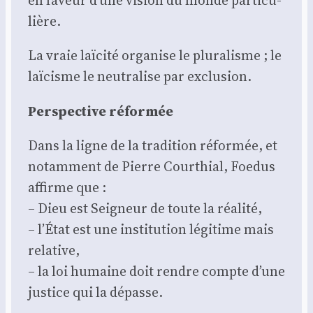
lière.
La vraie laï­ci­té orga­nise le plu­ra­lisme ; le
laï­cisme le neu­tra­lise par exclu­sion.
Pers­pec­tive réfor­mée
Dans la ligne de la tra­di­tion réfor­mée, et
notam­ment de Pierre Cour­thial, Foe­dus
affirme que :
– Dieu est Sei­gneur de toute la réa­li­té,
– l’État est une ins­ti­tu­tion légi­time mais
rela­tive,
– la loi humaine doit rendre compte d’une
jus­tice qui la dépasse.