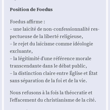
Posi­tion de Foe­dus
Foe­dus affirme :
– une laï­ci­té de non-confes­sion­na­li­té res­
pec­tueuse de la liber­té reli­gieuse,
– le rejet du laï­cisme comme idéo­lo­gie
excluante,
– la légi­ti­mi­té d’une réfé­rence morale
trans­cen­dante dans le débat public,
– la dis­tinc­tion claire entre Église et État
sans sépa­ra­tion de la foi et de la vie.
Nous refu­sons à la fois la théo­cra­tie et
l’effacement du chris­tia­nisme de la cité.