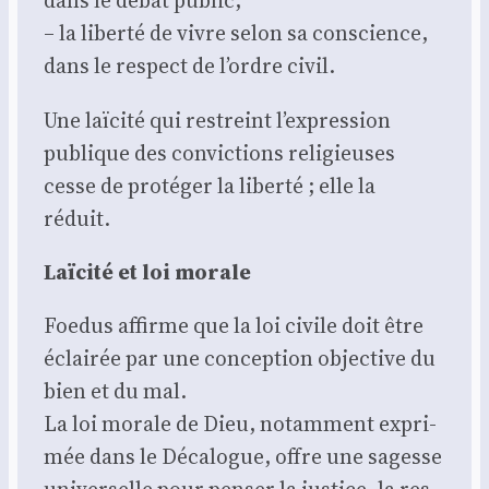
dans le débat public,
– la liber­té de vivre selon sa conscience,
dans le res­pect de l’ordre civil.
Une laï­ci­té qui res­treint l’expression
publique des convic­tions reli­gieuses
cesse de pro­té­ger la liber­té ; elle la
réduit.
Laï­ci­té et loi morale
Foe­dus affirme que la loi civile doit être
éclai­rée par une concep­tion objec­tive du
bien et du mal.
La loi morale de Dieu, notam­ment expri­
mée dans le Déca­logue, offre une sagesse