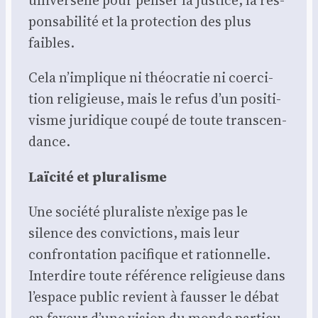
uni­ver­selle pour pen­ser la jus­tice, la res­
pon­sa­bi­li­té et la pro­tec­tion des plus
faibles.
Cela n’implique ni théo­cra­tie ni coer­ci­
tion reli­gieuse, mais le refus d’un posi­ti­
visme juri­dique cou­pé de toute trans­cen­
dance.
Laï­ci­té et plu­ra­lisme
Une socié­té plu­ra­liste n’exige pas le
silence des convic­tions, mais leur
confron­ta­tion paci­fique et ration­nelle.
Inter­dire toute réfé­rence reli­gieuse dans
l’espace public revient à faus­ser le débat
en faveur d’une vision du monde par­ti­cu­