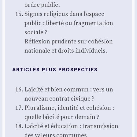
ordre public.
Signes reli­gieux dans l’espace
public : liber­té ou frag­men­ta­tion
sociale ?
Réflexion pru­dente sur cohé­sion
natio­nale et droits indi­vi­duels.
ARTICLES PLUS PROSPECTIFS
Laï­ci­té et bien com­mun : vers un
nou­veau contrat civique ?
Plu­ra­lisme, iden­ti­té et cohé­sion :
quelle laï­ci­té pour demain ?
Laï­ci­té et édu­ca­tion : trans­mis­sion
des valeurs com­munes