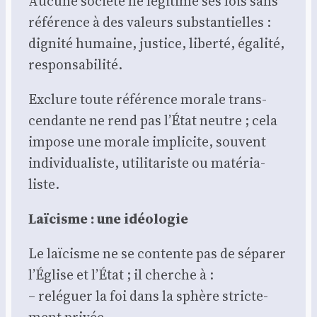
Aucune socié­té ne légi­time ses lois sans
réfé­rence à des valeurs sub­stan­tielles :
digni­té humaine, jus­tice, liber­té, éga­li­té,
res­pon­sa­bi­li­té.
Exclure toute réfé­rence morale trans­
cen­dante ne rend pas l’État neutre ; cela
impose une morale impli­cite, sou­vent
indi­vi­dua­liste, uti­li­ta­riste ou maté­ria­
liste.
Laï­cisme : une idéo­lo­gie
Le laï­cisme ne se contente pas de sépa­rer
l’Église et l’État ; il cherche à :
– relé­guer la foi dans la sphère stric­te­