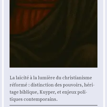
La laï­ci­té à la lumière du chris­tia­nisme
réfor­mé : dis­tinc­tion des pou­voirs, héri­
tage biblique, Kuy­per, et enjeux poli­
tiques contem­po­rains.