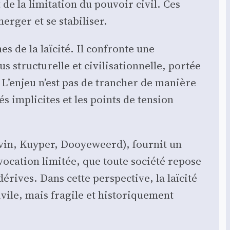
 de la limi­ta­tion du pou­voir civil. Ces
er­ger et se sta­bi­li­ser.
s de la laï­ci­té. Il confronte une
truc­tu­relle et civi­li­sa­tion­nelle, por­tée
L’enjeu n’est pas de tran­cher de manière
és impli­cites et les points de ten­sion
Cal­vin, Kuy­per, Dooye­weerd), four­nit un
voca­tion limi­tée, que toute socié­té repose
rives. Dans cette pers­pec­tive, la laï­ci­té
le, mais fra­gile et his­to­ri­que­ment