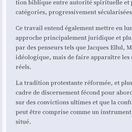
tion biblique entre auto­ri­té spi­ri­tuelle e
caté­go­ries, pro­gres­si­ve­ment sécu­la­ri­sées
Ce tra­vail entend éga­le­ment mettre en lumi
approche prin­ci­pa­le­ment juri­dique et plu­r
par des pen­seurs tels que Jacques Ellul, 
idéo­lo­gique, mais de faire appa­raître les 
réels.
La tra­di­tion pro­tes­tante réfor­mée, et plus
cadre de dis­cer­ne­ment fécond pour abor­de
sur des convic­tions ultimes et que la confu­
peut être com­prise comme un ins­tru­ment re
situé.