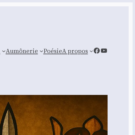
Facebook
YouTube
n
Aumônerie
Poésie
A propos