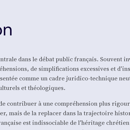
on
en­trale dans le débat public fran­çais. Sou­vent 
­hen­sions, de sim­pli­fi­ca­tions exces­sives et d’
ré­sen­tée comme un cadre juri­di­co-tech­nique neut
ltu­rels et théo­lo­giques.
de contri­buer à une com­pré­hen­sion plus rigou­reu
­fier, mais de la repla­cer dans la tra­jec­toire his­to
fran­çaise est indis­so­ciable de l’héritage chré­tien 