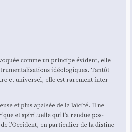
invo­quée comme un prin­cipe évident, elle
instrumentalisations idéo­lo­giques. Tan­tôt
re et uni­ver­sel, elle est rare­ment inter­
se et plus apai­sée de la laï­ci­té. Il ne
­rique et spi­ri­tuelle qui l’a ren­due pos­
de l’Occident, en par­ti­cu­lier de la dis­tinc­