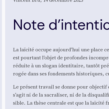
Note d’intenti
La laï­ci­té occupe aujourd’hui une place c
est pour­tant l’objet de pro­fondes incom­pré
réduite à un slo­gan iden­ti­taire, tan­tôt p
ro­gée dans ses fon­de­ments his­to­riques, cu
Le pré­sent tra­vail se donne pour objec­tif 
s’agit ni de la sacra­li­ser, ni de la dis­qua­li
sible. La thèse cen­trale est que la laï­ci­té 