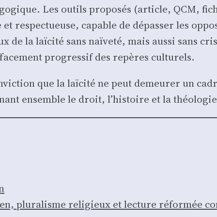
a­go­gique. Les outils pro­po­sés (article, QCM, fic
et res­pec­tueuse, capable de dépas­ser les oppo­si­
 de la laï­ci­té sans naï­ve­té, mais aus­si sans cr
’effacement pro­gres­sif des repères cultu­rels.
vic­tion que la laï­ci­té ne peut demeu­rer un cadr
tenant ensemble le droit, l’histoire et la théo­lo­gie
on
­tien, plu­ra­lisme reli­gieux et lec­ture réfor­mée 