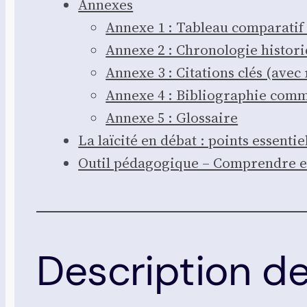
Annexes
Annexe 1 : Tableau com­pa­ra­tif d
Annexe 2 : Chro­no­lo­gie his­to­
Annexe 3 : Cita­tions clés (avec 
Annexe 4 : Biblio­gra­phie com­
Annexe 5 : Glos­saire
La laï­ci­té en débat : points essen­ti
Outil péda­go­gique – Com­prendre et di
Description de 