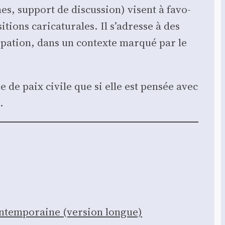
hes, sup­port de dis­cus­sion) visent à favo­
tions cari­ca­tu­rales. Il s’adresse à des
is­pa­tion, dans un contexte mar­qué par le
e de paix civile que si elle est pen­sée avec
.
contem­po­raine (ver­sion longue)