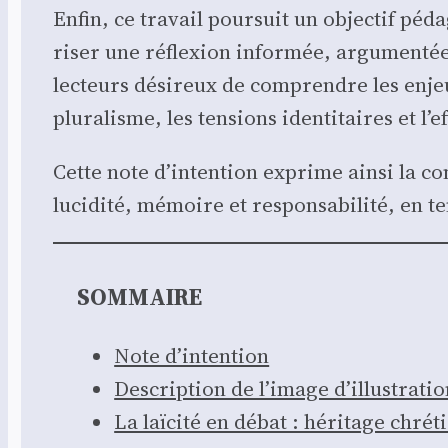
Enfin, ce tra­vail pour­suit un objec­tif péd
ri­ser une réflexion infor­mée, argu­men­tée 
lec­teurs dési­reux de com­prendre les enjeux
plu­ra­lisme, les ten­sions iden­ti­taires et l
Cette note d’intention exprime ain­si la con
luci­di­té, mémoire et res­pon­sa­bi­li­té, en 
SOMMAIRE
Note d’in­ten­tion
Des­crip­tion de l’i­mage d’illus­tra­ti
La laï­ci­té en débat : héri­tage chré