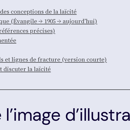
es concep­tions de la laï­ci­té
rique (Évan­gile → 1905 → aujourd’­hui)
réfé­rences pré­cises)
men­tée
els et lignes de frac­ture (ver­sion courte)
s­cu­ter la laï­ci­té
l’image d’illustr