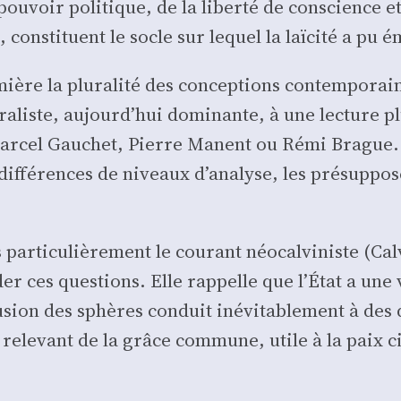
t pou­voir poli­tique, de la liber­té de conscience et
, consti­tuent le socle sur lequel la laï­ci­té a pu ém
ère la plu­ra­li­té des concep­tions contem­po­raine
a­liste, aujourd’hui domi­nante, à une lec­ture plus s
Mar­cel Gau­chet, Pierre Manent ou Rémi Brague. 
dif­fé­rences de niveaux d’analyse, les pré­sup­po­s
 par­ti­cu­liè­re­ment le cou­rant néo­cal­vi­niste (
r ces ques­tions. Elle rap­pelle que l’État a une 
sion des sphères conduit inévi­ta­ble­ment à des dé
le­vant de la grâce com­mune, utile à la paix civi