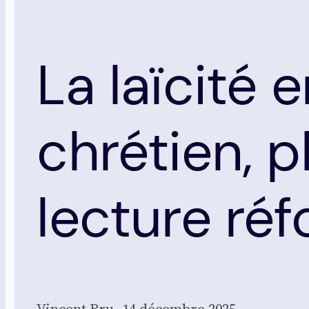
La laïcité 
chrétien, p
lecture ré
Vincent Bru, 14 décembre 2025