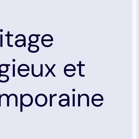
ritage
igieux et
emporaine