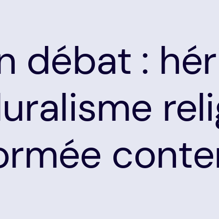
en débat : hé
luralisme rel
formée cont