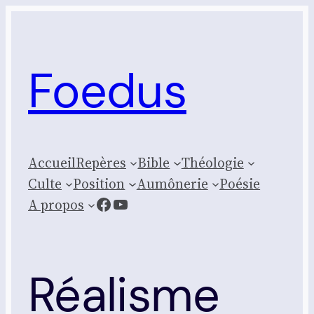
Aller
au
contenu
Foedus
Accueil
Repères
Bible
Théologie
Culte
Posi­tion
Aumônerie
Poésie
Facebook
YouTube
A propos
Réalisme