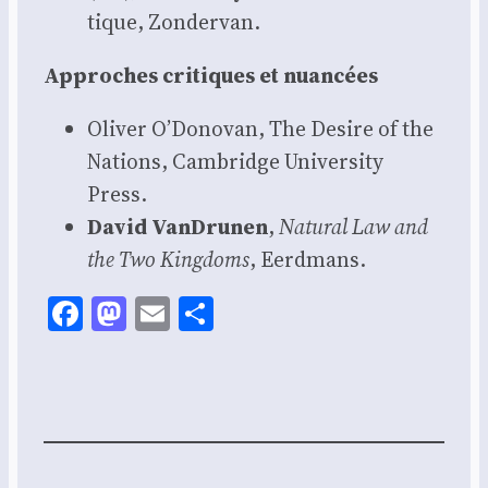
tique, Zon­der­van.
Approches cri­tiques et nuan­cées
Oli­ver O’Donovan, The Desire of the
Nations, Cam­bridge Uni­ver­si­ty
Press.
David Van­Dru­nen
,
Natu­ral Law and
the Two King­doms
, Eerd­mans.
Facebook
Mastodon
Email
Share