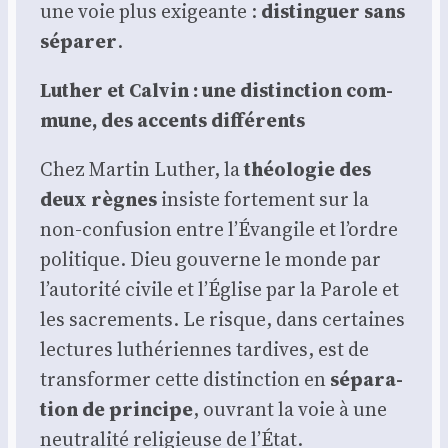
une voie plus exi­geante :
dis­tin­guer sans
sépa­rer
.
Luther et Cal­vin : une dis­tinc­tion com­
mune, des accents dif­fé­rents
Chez Mar­tin Luther, la
théo­lo­gie des
deux règnes
insiste for­te­ment sur la
non-confu­sion entre l’Évangile et l’ordre
poli­tique. Dieu gou­verne le monde par
l’autorité civile et l’Église par la Parole et
les sacre­ments. Le risque, dans cer­taines
lec­tures luthé­riennes tar­dives, est de
trans­for­mer cette dis­tinc­tion en
sépa­ra­
tion de prin­cipe
, ouvrant la voie à une
neu­tra­li­té reli­gieuse de l’État.