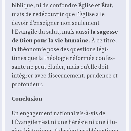
biblique, ni de confondre Église et État,
mais de redé­cou­vrir que l’Église a le
devoir d’enseigner non seule­ment
l’Évangile du salut, mais aus­si
la sagesse
de Dieu pour la vie humaine
. À ce titre,
la théo­no­mie pose des ques­tions légi­
times que la théo­lo­gie réfor­mée confes­
sante ne peut élu­der, mais qu’elle doit
inté­grer avec dis­cer­ne­ment, pru­dence et
pro­fon­deur.
Conclu­sion
Un enga­ge­ment natio­nal vis-à-vis de
l’Évangile n’est ni une héré­sie ni une illu­
sion his­to­rique. Il devient pro­blé­ma­tique