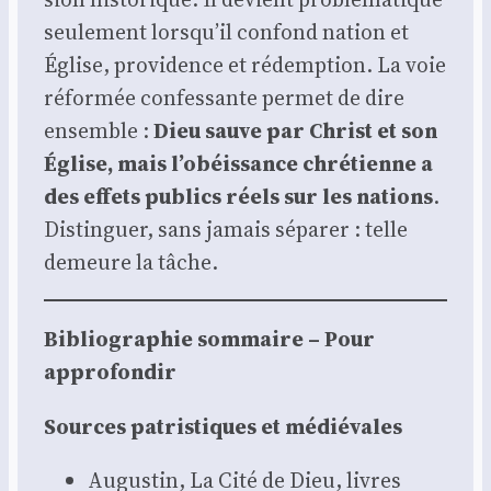
seule­ment lorsqu’il confond nation et
Église, pro­vi­dence et rédemp­tion. La voie
réfor­mée confes­sante per­met de dire
ensemble :
Dieu sauve par Christ et son
Église, mais l’obéissance chré­tienne a
des effets publics réels sur les nations
.
Dis­tin­guer, sans jamais sépa­rer : telle
demeure la tâche.
Biblio­gra­phie som­maire – Pour
appro­fon­dir
Sources patris­tiques et médié­vales
Augus­tin, La Cité de Dieu, livres