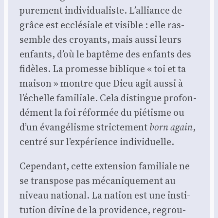
pure­ment indi­vi­dua­liste. L’alliance de
grâce est ecclé­siale et visible : elle ras­
semble des croyants, mais aus­si leurs
enfants, d’où le bap­tême des enfants des
fidèles. La pro­messe biblique « toi et ta
mai­son » montre que Dieu agit aus­si à
l’échelle fami­liale. Cela dis­tingue pro­fon­
dé­ment la foi réfor­mée du pié­tisme ou
d’un évan­gé­lisme stric­te­ment
born again
,
cen­tré sur l’expérience indi­vi­duelle.
Cepen­dant, cette exten­sion fami­liale ne
se trans­pose pas méca­ni­que­ment au
niveau natio­nal. La nation est une ins­ti­
tu­tion divine de la pro­vi­dence, regrou­