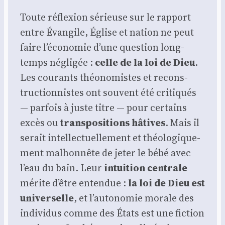
Toute réflexion sérieuse sur le rap­port
entre Évan­gile, Église et nation ne peut
faire l’économie d’une ques­tion long­
temps négli­gée :
celle de la loi de Dieu
.
Les cou­rants théo­no­mistes et recons­
truc­tion­nistes ont sou­vent été cri­ti­qués
— par­fois à juste titre — pour cer­tains
excès ou
trans­po­si­tions hâtives
. Mais il
serait intel­lec­tuel­le­ment et théo­lo­gi­que­
ment mal­hon­nête de jeter le bébé avec
l’eau du bain. Leur
intui­tion cen­trale
mérite d’être enten­due :
la loi de Dieu est
uni­ver­selle
, et l’autonomie morale des
indi­vi­dus comme des États est une fic­tion