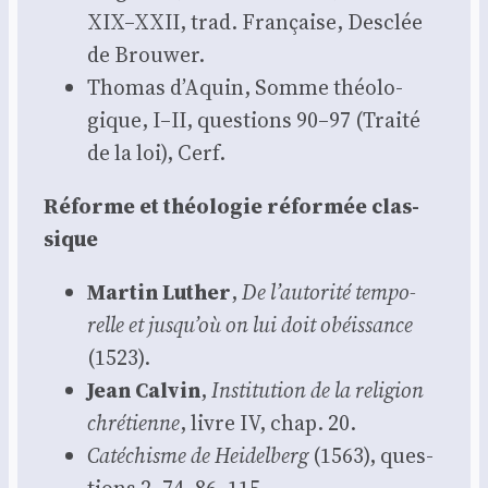
XIX–XXII, trad. Fran­çaise, Des­clée
de Brou­wer.
Tho­mas d’Aquin, Somme théo­lo­
gique, I–II, ques­tions 90–97 (Trai­té
de la loi), Cerf.
Réforme et théo­lo­gie réfor­mée clas­
sique
Mar­tin Luther
,
De l’autorité tem­po­
relle et jusqu’où on lui doit obéis­sance
(1523).
Jean Cal­vin
,
Ins­ti­tu­tion de la reli­gion
chré­tienne
, livre IV, chap. 20.
Caté­chisme de Hei­del­berg
(1563), ques­