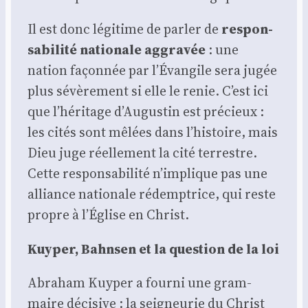
Il est donc légi­time de par­ler de
res­pon­
sa­bi­li­té natio­nale aggra­vée
: une
nation façon­née par l’Évangile sera jugée
plus sévè­re­ment si elle le renie. C’est ici
que l’héritage d’Augustin est pré­cieux :
les cités sont mêlées dans l’histoire, mais
Dieu juge réel­le­ment la cité ter­restre.
Cette res­pon­sa­bi­li­té n’implique pas une
alliance natio­nale rédemp­trice, qui reste
propre à l’Église en Christ.
Kuy­per, Bahn­sen et la ques­tion de la loi
Abra­ham Kuy­per a four­ni une gram­
maire déci­sive : la sei­gneu­rie du Christ