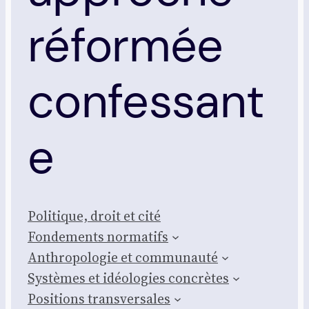
réformée
confessant
e
Poli­tique, droit et cité
Fon­de­ments nor­ma­tifs
Anthro­po­lo­gie et com­mu­nau­té
Sys­tèmes et idéo­lo­gies concrètes
Posi­tions trans­ver­sales