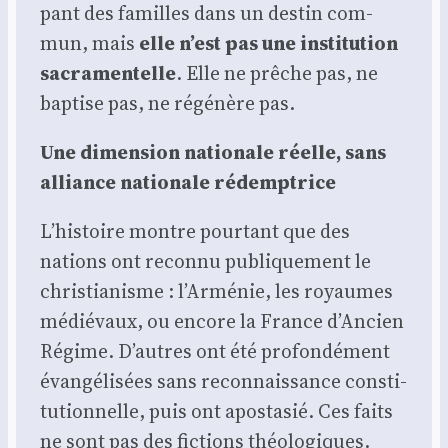
pant des familles dans un des­tin com­
mun, mais
elle n’est pas une ins­ti­tu­tion
sacra­men­telle
. Elle ne prêche pas, ne
bap­tise pas, ne régé­nère pas.
Une dimen­sion natio­nale réelle, sans
alliance natio­nale rédemp­trice
L’histoire montre pour­tant que des
nations ont recon­nu publi­que­ment le
chris­tia­nisme : l’Arménie, les royaumes
médié­vaux, ou encore la France d’Ancien
Régime. D’autres ont été pro­fon­dé­ment
évan­gé­li­sées sans recon­nais­sance consti­
tu­tion­nelle, puis ont apos­ta­sié. Ces faits
ne sont pas des fic­tions théo­lo­giques.