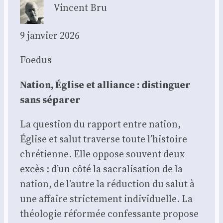
Vincent Bru
9 jan­vier 2026
Foe­dus
Nation, Église et alliance : dis­tin­guer
sans sépa­rer
La ques­tion du rap­port entre nation,
Église et salut tra­verse toute l’histoire
chré­tienne. Elle oppose sou­vent deux
excès : d’un côté la sacra­li­sa­tion de la
nation, de l’autre la réduc­tion du salut à
une affaire stric­te­ment indi­vi­duelle. La
théo­lo­gie réfor­mée confes­sante pro­pose