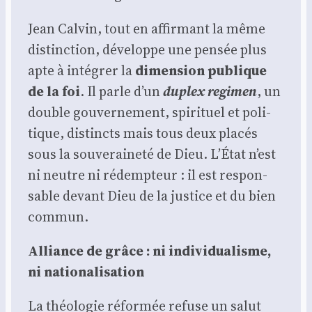
Jean Cal­vin, tout en affir­mant la même
dis­tinc­tion, déve­loppe une pen­sée plus
apte à inté­grer la
dimen­sion publique
de la foi
. Il parle d’un
duplex regi­men
, un
double gou­ver­ne­ment, spi­ri­tuel et poli­
tique, dis­tincts mais tous deux pla­cés
sous la sou­ve­rai­ne­té de Dieu. L’État n’est
ni neutre ni rédemp­teur : il est res­pon­
sable devant Dieu de la jus­tice et du bien
com­mun.
Alliance de grâce : ni indi­vi­dua­lisme,
ni natio­na­li­sa­tion
La théo­lo­gie réfor­mée refuse un salut