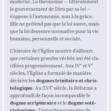
moderne. La théo­no­mie — lit­té­ra­le­ment
le gou­ver­ne­ment de Dieu par sa loi —
s’oppose à l’autonomie, non à la grâce.
Elle ne pré­tend pas que la loi sauve, mais
que la loi demeure nor­ma­tive pour la vie
humaine, per­son­nelle et sociale.
L’histoire de l’Église montre d’ailleurs
que cer­taines grandes véri­tés ont été cla­
ri­fiées pro­gres­si­ve­ment. Aux IVᵉ et Vᵉ
siècles, l’Église a for­mu­lé de manière
déci­sive les
dogmes tri­ni­taire et chris­
to­lo­gique
. Au XVIᵉ siècle, la Réforme a
appro­fon­di de façon incom­pa­rable le
dogme scrip­tu­raire
et le
dogme soté­
rio­lo­gique
: l’autorité sou­ve­raine de