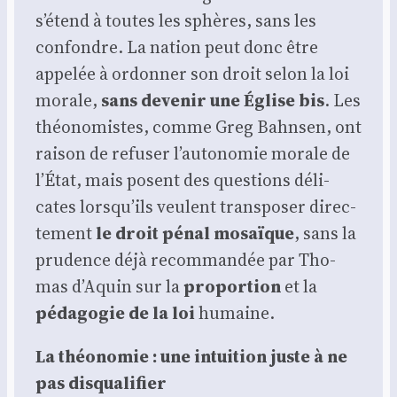
s’étend à toutes les sphères, sans les
confondre. La nation peut donc être
appe­lée à ordon­ner son droit selon la loi
morale,
sans deve­nir une Église bis
. Les
théo­no­mistes, comme Greg Bahn­sen, ont
rai­son de refu­ser l’autonomie morale de
l’État, mais posent des ques­tions déli­
cates lorsqu’ils veulent trans­po­ser direc­
te­ment
le droit pénal mosaïque
, sans la
pru­dence déjà recom­man­dée par Tho­
mas d’Aquin sur la
pro­por­tion
et la
péda­go­gie de la loi
humaine.
La théo­no­mie : une intui­tion juste à ne
pas dis­qua­li­fier