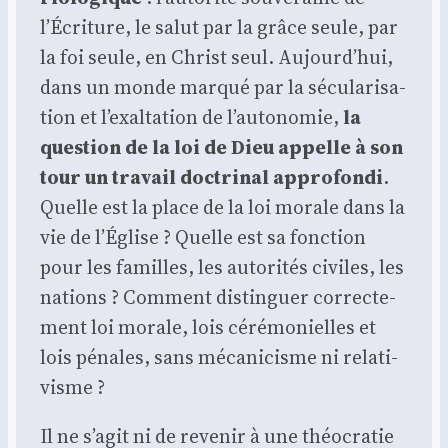
l’Écriture, le salut par la grâce seule, par
la foi seule, en Christ seul. Aujourd’hui,
dans un monde mar­qué par la sécu­la­ri­sa­
tion et l’exaltation de l’autonomie,
la
ques­tion de la loi de Dieu appelle à son
tour un tra­vail doc­tri­nal appro­fon­di
.
Quelle est la place de la loi morale dans la
vie de l’Église ? Quelle est sa fonc­tion
pour les familles, les auto­ri­tés civiles, les
nations ? Com­ment dis­tin­guer cor­rec­te­
ment loi morale, lois céré­mo­nielles et
lois pénales, sans méca­ni­cisme ni rela­ti­
visme ?
Il ne s’agit ni de reve­nir à une théo­cra­tie