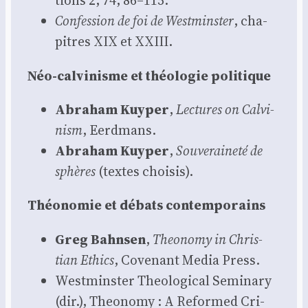
tions 2, 74, 86–115.
Confes­sion de foi de West­mins­ter
, cha­
pitres XIX et XXIII.
Néo-cal­vi­nisme et théo­lo­gie poli­tique
Abra­ham Kuy­per
,
Lec­tures on Cal­vi­
nism
, Eerd­mans.
Abra­ham Kuy­per
,
Sou­ve­rai­ne­té de
sphères
(textes choi­sis).
Théo­no­mie et débats contem­po­rains
Greg Bahn­sen
,
Theo­no­my in Chris­
tian Ethics
, Cove­nant Media Press.
West­mins­ter Theo­lo­gi­cal Semi­na­ry
(dir.), Theo­no­my : A Refor­med Cri­