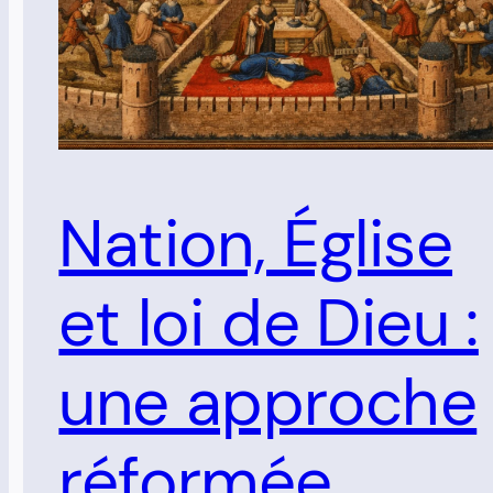
Nation, Église
et loi de Dieu :
une approche
réformée