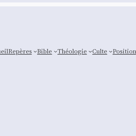
eil
Repères
Bible
Théologie
Culte
Posi­tio