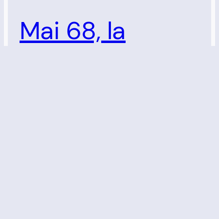
Mai 68, la
déconstruction
et l’origine du
wokisme
Mai 68 n’a pas seulement bouleversé la
politique française : il a profondément
transformé le paysage intellectuel
occidental. Derrière les slogans