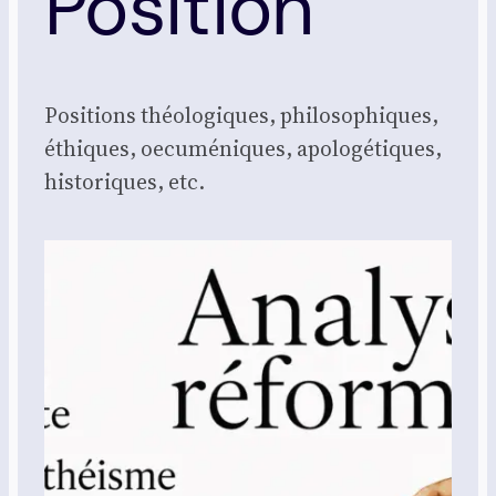
Position
Posi­tions théo­lo­giques, phi­lo­so­phiques,
éthiques, oecu­mé­niques, apo­lo­gé­tiques,
his­to­riques, etc.