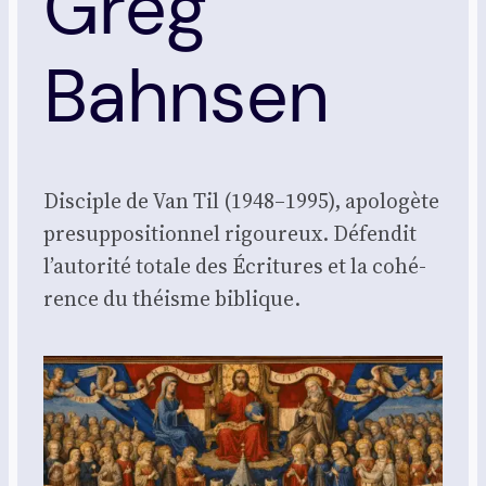
Greg
Bahnsen
Dis­ciple de Van Til (1948–1995), apo­lo­gète
pre­sup­po­si­tion­nel rigou­reux. Défen­dit
l’autorité totale des Écri­tures et la cohé­
rence du théisme biblique.