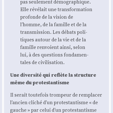
pas seule­ment démo­gra­phique.
Elle révé­lait une trans­for­ma­tion
pro­fonde de la vision de
l’homme, de la famille et de la
trans­mis­sion. Les débats poli­
tiques autour de la vie et de la
famille ren­voient ain­si, selon
lui, à des ques­tions fon­da­men­
tales de civi­li­sa­tion.
Une diver­si­té qui reflète la struc­ture
même du pro­tes­tan­tisme
Il serait tou­te­fois trom­peur de rem­pla­cer
l’ancien cli­ché d’un pro­tes­tan­tisme « de
gauche » par celui d’un pro­tes­tan­tisme