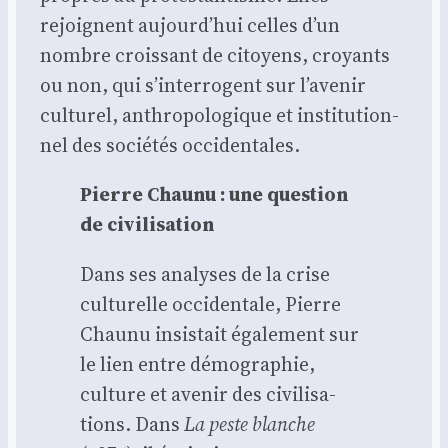
rejoignent aujourd’hui celles d’un
nombre crois­sant de citoyens, croyants
ou non, qui s’interrogent sur l’avenir
cultu­rel, anthro­po­lo­gique et ins­ti­tu­tion­
nel des socié­tés occi­den­tales.
Pierre Chau­nu : une ques­tion
de civi­li­sa­tion
Dans ses ana­lyses de la crise
cultu­relle occi­den­tale, Pierre
Chau­nu insis­tait éga­le­ment sur
le lien entre démo­gra­phie,
culture et ave­nir des civi­li­sa­
tions. Dans
La peste blanche