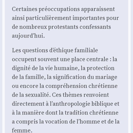
Cer­taines pré­oc­cu­pa­tions appa­raissent
ain­si par­ti­cu­liè­re­ment impor­tantes pour
de nom­breux pro­tes­tants confes­sants
aujourd’hui.
Les ques­tions d’éthique fami­liale
occupent sou­vent une place cen­trale : la
digni­té de la vie humaine, la pro­tec­tion
de la famille, la signi­fi­ca­tion du mariage
ou encore la com­pré­hen­sion chré­tienne
de la sexua­li­té. Ces thèmes ren­voient
direc­te­ment à l’anthropologie biblique et
à la manière dont la tra­di­tion chré­tienne
a com­pris la voca­tion de l’homme et de la
femme.