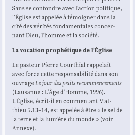
Sans se confondre avec l’action poli­tique,
l’Église est appe­lée à témoi­gner dans la
cité des véri­tés fon­da­men­tales concer­
nant Dieu, l’homme et la socié­té.
La voca­tion pro­phé­tique de l’Église
Le pas­teur Pierre Cour­thial rap­pe­lait
avec force cette res­pon­sa­bi­li­té dans son
ouvrage
Le jour des petits recom­men­ce­ments
(Lau­sanne : L’Âge d’Homme, 1996).
L’Église, écrit-il en com­men­tant Mat­
thieu 5.13–14, est appe­lée à être « le sel de
la terre et la lumière du monde » (voir
Annexe).