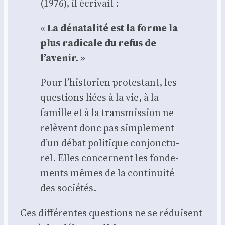
(1976), il écri­vait :
«
La déna­ta­li­té est la forme la
plus radi­cale du refus de
l’avenir.
»
Pour l’historien pro­tes­tant, les
ques­tions liées à la vie, à la
famille et à la trans­mis­sion ne
relèvent donc pas sim­ple­ment
d’un débat poli­tique conjonc­tu­
rel. Elles concernent les fon­de­
ments mêmes de la conti­nui­té
des socié­tés.
Ces dif­fé­rentes ques­tions ne se réduisent