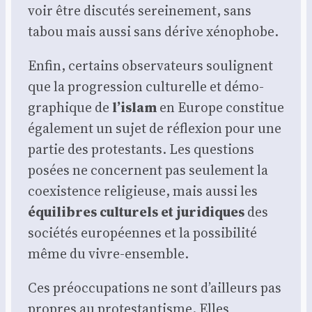
voir être dis­cu­tés serei­ne­ment, sans
tabou mais aus­si sans dérive xéno­phobe.
Enfin, cer­tains obser­va­teurs sou­lignent
que la pro­gres­sion cultu­relle et démo­
gra­phique de
l’islam
en Europe consti­tue
éga­le­ment un sujet de réflexion pour une
par­tie des pro­tes­tants. Les ques­tions
posées ne concernent pas seule­ment la
coexis­tence reli­gieuse, mais aus­si les
équi­libres cultu­rels et juri­diques
des
socié­tés euro­péennes et la pos­si­bi­li­té
même du vivre-ensemble.
Ces pré­oc­cu­pa­tions ne sont d’ailleurs pas
propres au pro­tes­tan­tisme. Elles