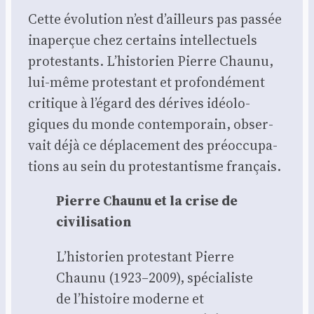
Cette évo­lu­tion n’est d’ailleurs pas pas­sée
inaper­çue chez cer­tains intel­lec­tuels
pro­tes­tants. L’historien Pierre Chau­nu,
lui-même pro­tes­tant et pro­fon­dé­ment
cri­tique à l’égard des dérives idéo­lo­
giques du monde contem­po­rain, obser­
vait déjà ce dépla­ce­ment des pré­oc­cu­pa­
tions au sein du pro­tes­tan­tisme fran­çais.
Pierre Chau­nu et la crise de
civi­li­sa­tion
L’historien pro­tes­tant Pierre
Chau­nu (1923–2009), spé­cia­liste
de l’histoire moderne et