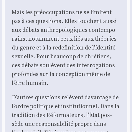
Mais les pré­oc­cu­pa­tions ne se limitent
pas à ces ques­tions. Elles touchent aus­si
aux débats anthro­po­lo­giques contem­po­
rains, notam­ment ceux liés aux théo­ries
du genre et à la redé­fi­ni­tion de l’identité
sexuelle. Pour beau­coup de chré­tiens,
ces débats sou­lèvent des inter­ro­ga­tions
pro­fondes sur la concep­tion même de
l’être humain.
D’autres ques­tions relèvent davan­tage de
l’ordre poli­tique et ins­ti­tu­tion­nel. Dans la
tra­di­tion des Réfor­ma­teurs, l’État pos­
sède une res­pon­sa­bi­li­té propre dans