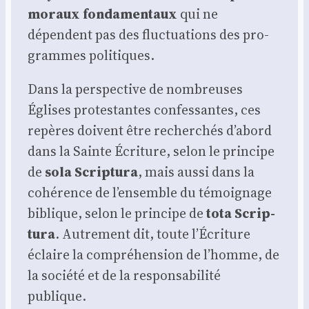
moraux fon­da­men­taux
qui ne
dépendent pas des fluc­tua­tions des pro­
grammes poli­tiques.
Dans la pers­pec­tive de nom­breuses
Églises pro­tes­tantes confes­santes, ces
repères doivent être recher­chés d’abord
dans la Sainte Écri­ture, selon le prin­cipe
de
sola Scrip­tu­ra
, mais aus­si dans la
cohé­rence de l’ensemble du témoi­gnage
biblique, selon le prin­cipe de
tota Scrip­
tu­ra
. Autre­ment dit, toute l’Écriture
éclaire la com­pré­hen­sion de l’homme, de
la socié­té et de la res­pon­sa­bi­li­té
publique.