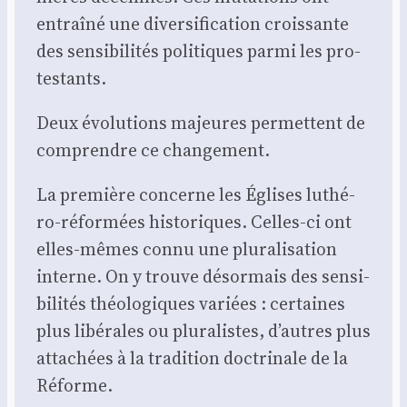
entraî­né une diver­si­fi­ca­tion crois­sante
des sen­si­bi­li­tés poli­tiques par­mi les pro­
tes­tants.
Deux évo­lu­tions majeures per­mettent de
com­prendre ce chan­ge­ment.
La pre­mière concerne les Églises luthé­
ro-réfor­mées his­to­riques. Celles-ci ont
elles-mêmes connu une plu­ra­li­sa­tion
interne. On y trouve désor­mais des sen­si­
bi­li­tés théo­lo­giques variées : cer­taines
plus libé­rales ou plu­ra­listes, d’autres plus
atta­chées à la tra­di­tion doc­tri­nale de la
Réforme.