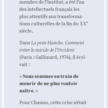
membre de l’Institut, a été l’un
des intel­lec­tuels fran­çais les
plus atten­tifs aux trans­for­ma­
tions cultu­relles de la fin du XXᵉ
siècle.
Dans
La peste blanche. Com­ment
évi­ter le sui­cide de l’Occident
(Paris : Gal­li­mard, 1976), il écri­
vait :
«
Nous sommes en train de
mou­rir de ne plus vou­loir
naître.
»
Pour Chau­nu, cette crise n’était