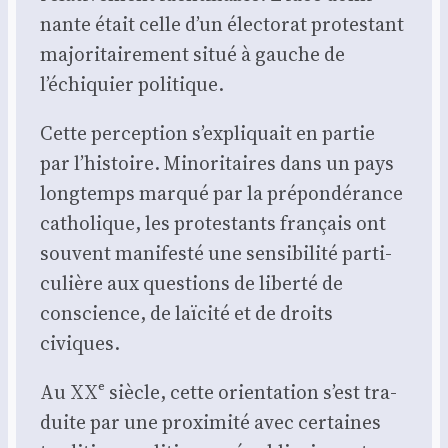
nante était celle d’un élec­to­rat pro­tes­tant
majo­ri­tai­re­ment situé à gauche de
l’échiquier poli­tique.
Cette per­cep­tion s’expliquait en par­tie
par l’histoire. Mino­ri­taires dans un pays
long­temps mar­qué par la pré­pon­dé­rance
catho­lique, les pro­tes­tants fran­çais ont
sou­vent mani­fes­té une sen­si­bi­li­té par­ti­
cu­lière aux ques­tions de liber­té de
conscience, de laï­ci­té et de droits
civiques.
Au XXᵉ siècle, cette orien­ta­tion s’est tra­
duite par une proxi­mi­té avec cer­taines