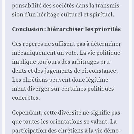
pon­sa­bi­li­té des socié­tés dans la trans­mis­
sion d’un héri­tage cultu­rel et spi­ri­tuel.
Conclu­sion : hié­rar­chi­ser les prio­ri­tés
Ces repères ne suf­fisent pas à déter­mi­ner
méca­ni­que­ment un vote. La vie poli­tique
implique tou­jours des arbi­trages pru­
dents et des juge­ments de cir­cons­tance.
Les chré­tiens peuvent donc légi­ti­me­
ment diver­ger sur cer­taines poli­tiques
concrètes.
Cepen­dant, cette diver­si­té ne signi­fie pas
que toutes les orien­ta­tions se valent. La
par­ti­ci­pa­tion des chré­tiens à la vie démo­