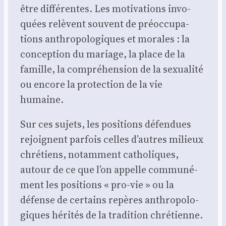
être dif­fé­rentes. Les moti­va­tions invo­
quées relèvent sou­vent de pré­oc­cu­pa­
tions anthro­po­lo­giques et morales : la
concep­tion du mariage, la place de la
famille, la com­pré­hen­sion de la sexua­li­té
ou encore la pro­tec­tion de la vie
humaine.
Sur ces sujets, les posi­tions défen­dues
rejoignent par­fois celles d’autres milieux
chré­tiens, notam­ment catho­liques,
autour de ce que l’on appelle com­mu­né­
ment les posi­tions « pro-vie » ou la
défense de cer­tains repères anthro­po­lo­
giques héri­tés de la tra­di­tion chré­tienne.