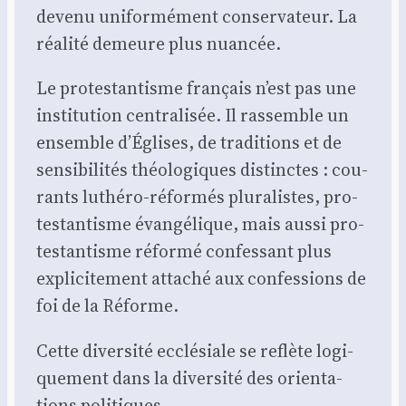
deve­nu uni­for­mé­ment conser­va­teur. La
réa­li­té demeure plus nuan­cée.
Le pro­tes­tan­tisme fran­çais n’est pas une
ins­ti­tu­tion cen­tra­li­sée. Il ras­semble un
ensemble d’Églises, de tra­di­tions et de
sen­si­bi­li­tés théo­lo­giques dis­tinctes : cou­
rants luthé­ro-réfor­més plu­ra­listes, pro­
tes­tan­tisme évan­gé­lique, mais aus­si pro­
tes­tan­tisme réfor­mé confes­sant plus
expli­ci­te­ment atta­ché aux confes­sions de
foi de la Réforme.
Cette diver­si­té ecclé­siale se reflète logi­
que­ment dans la diver­si­té des orien­ta­
tions poli­tiques.