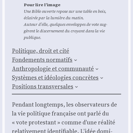
Pour lire l’i­mage
Une Bible ouverte repose sur une table en bois,
éclai­rée par la lumière du matin.
Autour d’elle, quelques enve­loppes de vote sug­
gèrent le dis­cer­ne­ment du croyant dans la vie
publique.
Poli­tique, droit et cité
Fon­de­ments nor­ma­tifs
Anthro­po­lo­gie et com­mu­nau­té
Sys­tèmes et idéo­lo­gies concrètes
Posi­tions trans­ver­sales
Pen­dant long­temps, les obser­va­teurs de
la vie poli­tique fran­çaise ont par­lé du
« vote pro­tes­tant » comme d’une réa­li­té
rela­ti­ve­ment iden­ti­fiable. L’idée domi­