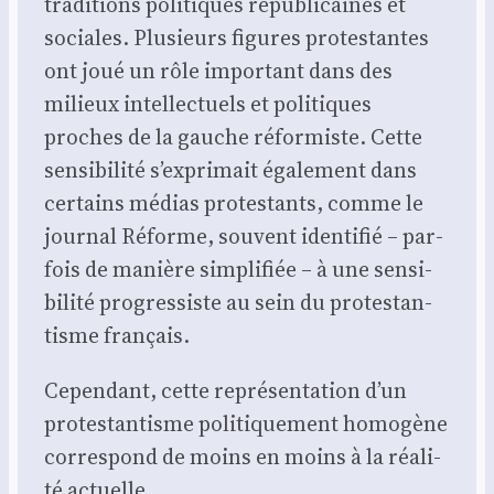
tra­di­tions poli­tiques répu­bli­caines et
sociales. Plu­sieurs figures pro­tes­tantes
ont joué un rôle impor­tant dans des
milieux intel­lec­tuels et poli­tiques
proches de la gauche réfor­miste. Cette
sen­si­bi­li­té s’exprimait éga­le­ment dans
cer­tains médias pro­tes­tants, comme le
jour­nal Réforme, sou­vent iden­ti­fié – par­
fois de manière sim­pli­fiée – à une sen­si­
bi­li­té pro­gres­siste au sein du pro­tes­tan­
tisme fran­çais.
Cepen­dant, cette repré­sen­ta­tion d’un
pro­tes­tan­tisme poli­ti­que­ment homo­gène
cor­res­pond de moins en moins à la réa­li­
té actuelle.