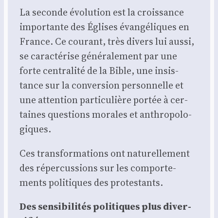
La seconde évo­lu­tion est la crois­sance
impor­tante des Églises évan­gé­liques en
France. Ce cou­rant, très divers lui aus­si,
se carac­té­rise géné­ra­le­ment par une
forte cen­tra­li­té de la Bible, une insis­
tance sur la conver­sion per­son­nelle et
une atten­tion par­ti­cu­lière por­tée à cer­
taines ques­tions morales et anthro­po­lo­
giques.
Ces trans­for­ma­tions ont natu­rel­le­ment
des réper­cus­sions sur les com­por­te­
ments poli­tiques des pro­tes­tants.
Des sen­si­bi­li­tés poli­tiques plus diver­