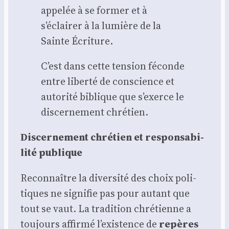
appe­lée à se for­mer et à
s’éclairer à la lumière de la
Sainte Écri­ture.
C’est dans cette ten­sion féconde
entre liber­té de conscience et
auto­ri­té biblique que s’exerce le
dis­cer­ne­ment chré­tien.
Dis­cer­ne­ment chré­tien et res­pon­sa­bi­
li­té publique
Recon­naître la diver­si­té des choix poli­
tiques ne signi­fie pas pour autant que
tout se vaut. La tra­di­tion chré­tienne a
tou­jours affir­mé l’existence de
repères