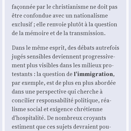
façon­née par le chris­tia­nisme ne doit pas
être confon­due avec un natio­na­lisme
exclu­sif ; elle ren­voie plu­tôt à la ques­tion
de la mémoire et de la trans­mis­sion.
Dans le même esprit, des débats autre­fois
jugés sen­sibles deviennent pro­gres­si­ve­
ment plus visibles dans les milieux pro­
tes­tants : la ques­tion de
l’immigration
,
par exemple, est de plus en plus abor­dée
dans une pers­pec­tive qui cherche à
conci­lier res­pon­sa­bi­li­té poli­tique, réa­
lisme social et exi­gence chré­tienne
d’hospitalité. De nom­breux croyants
estiment que ces sujets devraient pou­