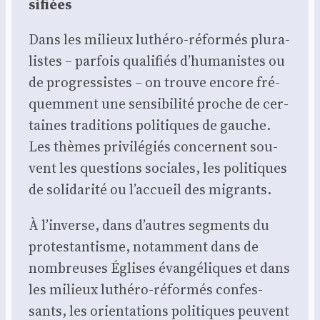
si­fiées
Dans les milieux luthé­ro-réfor­més plu­ra­
listes – par­fois qua­li­fiés d’humanistes ou
de pro­gres­sistes – on trouve encore fré­
quem­ment une sen­si­bi­li­té proche de cer­
taines tra­di­tions poli­tiques de gauche.
Les thèmes pri­vi­lé­giés concernent sou­
vent les ques­tions sociales, les poli­tiques
de soli­da­ri­té ou l’accueil des migrants.
À l’inverse, dans d’autres seg­ments du
pro­tes­tan­tisme, notam­ment dans de
nom­breuses Églises évan­gé­liques et dans
les milieux luthé­ro-réfor­més confes­
sants, les orien­ta­tions poli­tiques peuvent