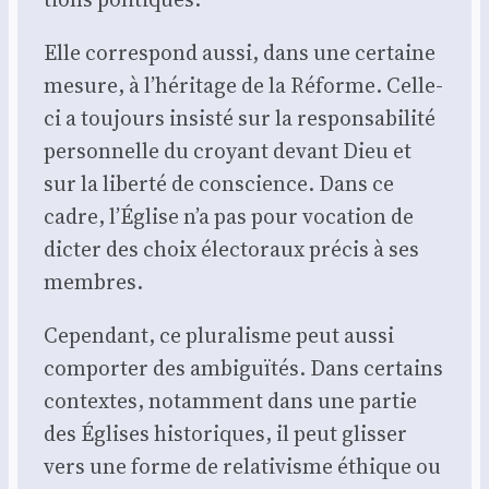
Elle cor­res­pond aus­si, dans une cer­taine
mesure, à l’héritage de la Réforme. Celle-
ci a tou­jours insis­té sur la res­pon­sa­bi­li­té
per­son­nelle du croyant devant Dieu et
sur la liber­té de conscience. Dans ce
cadre, l’Église n’a pas pour voca­tion de
dic­ter des choix élec­to­raux pré­cis à ses
membres.
Cepen­dant, ce plu­ra­lisme peut aus­si
com­por­ter des ambi­guï­tés. Dans cer­tains
contextes, notam­ment dans une par­tie
des Églises his­to­riques, il peut glis­ser
vers une forme de rela­ti­visme éthique ou