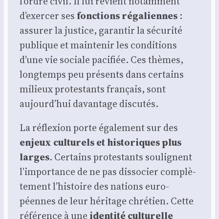
l’ordre civil. Il lui revient notam­ment
d’exercer ses
fonc­tions réga­liennes
:
assu­rer la jus­tice, garan­tir la sécu­ri­té
publique et main­te­nir les condi­tions
d’une vie sociale paci­fiée. Ces thèmes,
long­temps peu pré­sents dans cer­tains
milieux pro­tes­tants fran­çais, sont
aujourd’hui davan­tage dis­cu­tés.
La réflexion porte éga­le­ment sur des
enjeux cultu­rels et his­to­riques plus
larges
. Cer­tains pro­tes­tants sou­lignent
l’importance de ne pas dis­so­cier com­plè­
te­ment l’histoire des nations euro­
péennes de leur héri­tage chré­tien. Cette
réfé­rence à une
iden­ti­té cultu­relle