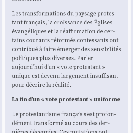
Les trans­for­ma­tions du pay­sage pro­tes­
tant fran­çais, la crois­sance des Églises
évan­gé­liques et la réaf­fir­ma­tion de cer­
tains cou­rants réfor­més confes­sants ont
contri­bué à faire émer­ger des sen­si­bi­li­tés
poli­tiques plus diverses. Par­ler
aujourd’hui d’un « vote pro­tes­tant »
unique est deve­nu lar­ge­ment insuf­fi­sant
pour décrire la réa­li­té.
La fin d’un « vote pro­tes­tant » uni­forme
Le pro­tes­tan­tisme fran­çais s’est pro­fon­
dé­ment trans­for­mé au cours des der­
nières décen­nies. Ces muta­tions ont