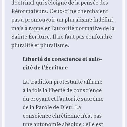
doc­tri­nal qui s’éloigne de la pen­sée des
Réfor­ma­teurs. Ceux-ci ne cher­chaient
pas à pro­mou­voir un plu­ra­lisme indé­fi­ni,
mais à rap­pe­ler l’autorité nor­ma­tive de la
Sainte Écri­ture. Il ne faut pas confondre
plu­ra­li­té et plu­ra­lisme.
Liber­té de conscience et auto­
ri­té de l’Écriture
La tra­di­tion pro­tes­tante affirme
à la fois la liber­té de conscience
du croyant et l’autorité suprême
de la Parole de Dieu. La
conscience chré­tienne n’est pas
une auto­no­mie abso­lue : elle est