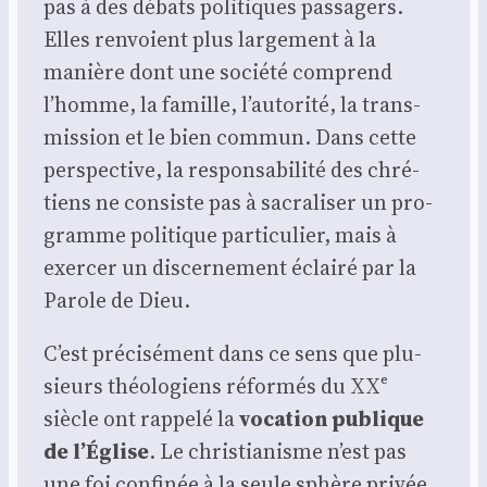
pas à des débats poli­tiques pas­sa­gers.
Elles ren­voient plus lar­ge­ment à la
manière dont une socié­té com­prend
l’homme, la famille, l’autorité, la trans­
mis­sion et le bien com­mun. Dans cette
pers­pec­tive, la res­pon­sa­bi­li­té des chré­
tiens ne consiste pas à sacra­li­ser un pro­
gramme poli­tique par­ti­cu­lier, mais à
exer­cer un dis­cer­ne­ment éclai­ré par la
Parole de Dieu.
C’est pré­ci­sé­ment dans ce sens que plu­
sieurs théo­lo­giens réfor­més du XXᵉ
siècle ont rap­pe­lé la
voca­tion publique
de l’Église
. Le chris­tia­nisme n’est pas
une foi confi­née à la seule sphère pri­vée.