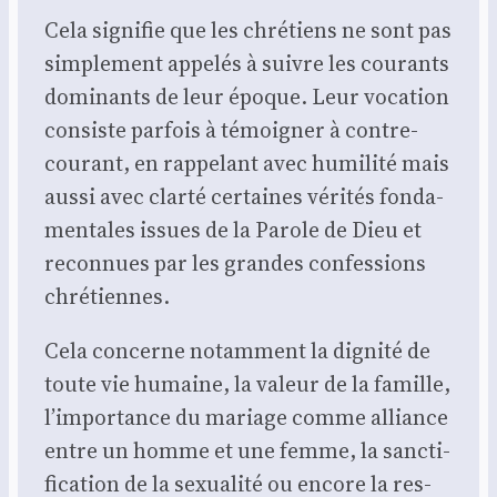
Cela signi­fie que les chré­tiens ne sont pas
sim­ple­ment appe­lés à suivre les cou­rants
domi­nants de leur époque. Leur voca­tion
consiste par­fois à témoi­gner à contre-
cou­rant, en rap­pe­lant avec humi­li­té mais
aus­si avec clar­té cer­taines véri­tés fon­da­
men­tales issues de la Parole de Dieu et
recon­nues par les grandes confes­sions
chré­tiennes.
Cela concerne notam­ment la digni­té de
toute vie humaine, la valeur de la famille,
l’importance du mariage comme alliance
entre un homme et une femme, la sanc­ti­
fi­ca­tion de la sexua­li­té ou encore la res­