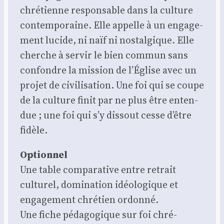
chré­tienne res­pon­sable dans la culture
contem­po­raine. Elle appelle à un enga­ge­
ment lucide, ni naïf ni nos­tal­gique. Elle
cherche à ser­vir le bien com­mun sans
confondre la mis­sion de l’Église avec un
pro­jet de civi­li­sa­tion. Une foi qui se coupe
de la culture finit par ne plus être enten­
due ; une foi qui s’y dis­sout cesse d’être
fidèle.
Option­nel
Une table com­pa­ra­tive entre retrait
cultu­rel, domi­na­tion idéo­lo­gique et
enga­ge­ment chré­tien ordon­né.
Une fiche péda­go­gique sur foi chré­