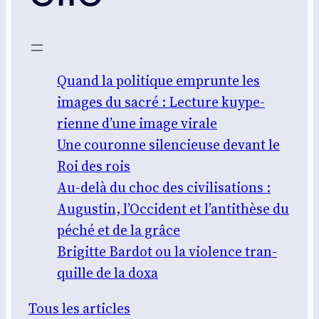
Quand la poli­tique emprunte les
images du sacré : Lec­ture kuy­pe­
rienne d’une image virale
Une cou­ronne silen­cieuse devant le
Roi des rois
Au-delà du choc des civi­li­sa­tions :
Augus­tin, l’Occident et l’antithèse du
péché et de la grâce
Bri­gitte Bar­dot ou la vio­lence tran­
quille de la doxa
Tous les articles