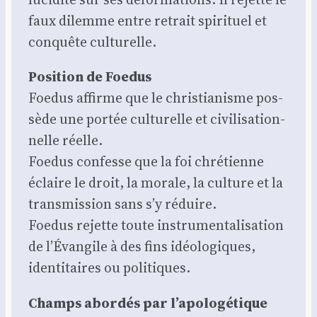
faux dilemme entre retrait spi­ri­tuel et
conquête cultu­relle.
Posi­tion de Foe­dus
Foe­dus affirme que le chris­tia­nisme pos­
sède une por­tée cultu­relle et civi­li­sa­tion­
nelle réelle.
Foe­dus confesse que la foi chré­tienne
éclaire le droit, la morale, la culture et la
trans­mis­sion sans s’y réduire.
Foe­dus rejette toute ins­tru­men­ta­li­sa­tion
de l’Évangile à des fins idéo­lo­giques,
iden­ti­taires ou poli­tiques.
Champs abor­dés par l’apologétique