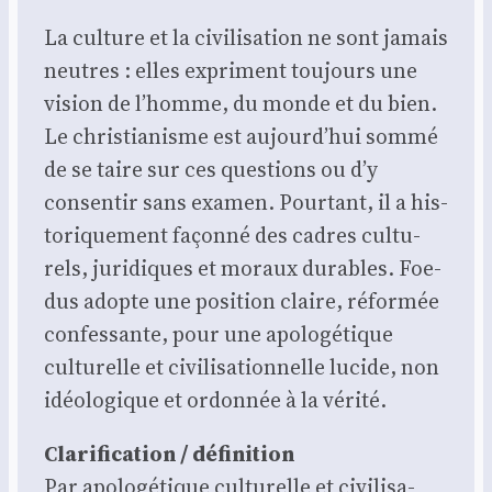
La culture et la civi­li­sa­tion ne sont jamais
neutres : elles expriment tou­jours une
vision de l’homme, du monde et du bien.
Le chris­tia­nisme est aujourd’hui som­mé
de se taire sur ces ques­tions ou d’y
consen­tir sans exa­men. Pour­tant, il a his­
to­ri­que­ment façon­né des cadres cultu­
rels, juri­diques et moraux durables. Foe­
dus adopte une posi­tion claire, réfor­mée
confes­sante, pour une apo­lo­gé­tique
cultu­relle et civi­li­sa­tion­nelle lucide, non
idéo­lo­gique et ordon­née à la véri­té.
Cla­ri­fi­ca­tion / défi­ni­tion
Par apo­lo­gé­tique cultu­relle et civi­li­sa­