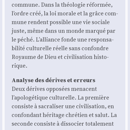
com­mune. Dans la théo­lo­gie réfor­mée,
l’ordre créé, la loi morale et la grâce com­
mune rendent pos­sible une vie sociale
juste, même dans un monde mar­qué par
le péché. L’alliance fonde une res­pon­sa­
bi­li­té cultu­relle réelle sans confondre
Royaume de Dieu et civi­li­sa­tion his­to­
rique.
Ana­lyse des dérives et erreurs
Deux dérives oppo­sées menacent
l’apologétique cultu­relle. La pre­mière
consiste à sacra­li­ser une civi­li­sa­tion, en
confon­dant héri­tage chré­tien et salut. La
seconde consiste à dis­so­cier tota­le­ment