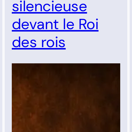
silencieuse
devant le Roi
des rois