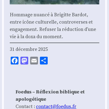
Hom­mage nuan­cé à Bri­gitte Bar­dot,
entre icône cultu­relle, contro­verses et
enga­ge­ment. Refu­ser la réduc­tion d’une
vie à la doxa du moment.
31 décembre 2025
Facebook
Mastodon
Email
Share
Foedus – Réflexion biblique et
apologétique
Contact :
contact@foedus.fr