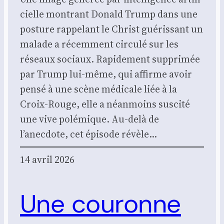
cielle mon­trant Donald Trump dans une
pos­ture rap­pe­lant le Christ gué­ris­sant un
malade a récem­ment cir­cu­lé sur les
réseaux sociaux. Rapi­de­ment sup­pri­mée
par Trump lui-même, qui affirme avoir
pen­sé à une scène médi­cale liée à la
Croix-Rouge, elle a néan­moins sus­ci­té
une vive polé­mique. Au-delà de
l’anecdote, cet épi­sode révèle…
14 avril 2026
Une couronne