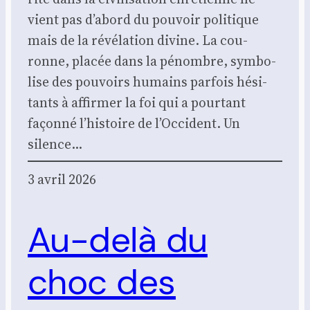
vient pas d’abord du pou­voir poli­tique
mais de la révé­la­tion divine. La cou­
ronne, pla­cée dans la pénombre, sym­bo­
lise des pou­voirs humains par­fois hési­
tants à affir­mer la foi qui a pour­tant
façon­né l’histoire de l’Occident. Un
silence…
3 avril 2026
Au-delà du
choc des