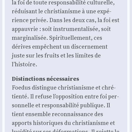
la foi de toute res­pon­sa­bi­li­té cultu­relle,
rédui­sant le chris­tia­nisme à une expé­
rience pri­vée. Dans les deux cas, la foi est
appau­vrie : soit ins­tru­men­ta­li­sée, soit
mar­gi­na­li­sée. Spi­ri­tuel­le­ment, ces
dérives empêchent un dis­cer­ne­ment
juste sur les fruits et les limites de
l’histoire.
Dis­tinc­tions néces­saires
Foe­dus dis­tingue chris­tia­nisme et chré­
tien­té. Il refuse l’opposition entre foi per­
son­nelle et res­pon­sa­bi­li­té publique. Il
tient ensemble recon­nais­sance des
apports his­to­riques du chris­tia­nisme et
luci­di­té sur ses défor­ma­tions. Il rejette le