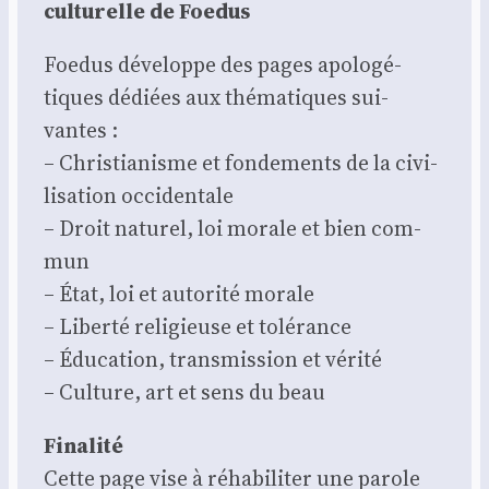
cultu­relle de Foe­dus
Foe­dus déve­loppe des pages apo­lo­gé­
tiques dédiées aux thé­ma­tiques sui­
vantes :
– Chris­tia­nisme et fon­de­ments de la civi­
li­sa­tion occi­den­tale
– Droit natu­rel, loi morale et bien com­
mun
– État, loi et auto­ri­té morale
– Liber­té reli­gieuse et tolé­rance
– Édu­ca­tion, trans­mis­sion et véri­té
– Culture, art et sens du beau
Fina­li­té
Cette page vise à réha­bi­li­ter une parole