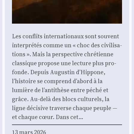
Les conflits inter­na­tio­naux sont sou­vent
inter­pré­tés comme un « choc des civi­li­sa­
tions ». Mais la pers­pec­tive chré­tienne
clas­sique pro­pose une lec­ture plus pro­
fonde. Depuis Augus­tin d’Hip­pone,
l’histoire se com­prend d’abord à la
lumière de l’antithèse entre péché et
grâce. Au-delà des blocs cultu­rels, la
ligne déci­sive tra­verse chaque peuple —
et chaque cœur. Dans cet…
13 mars 2026