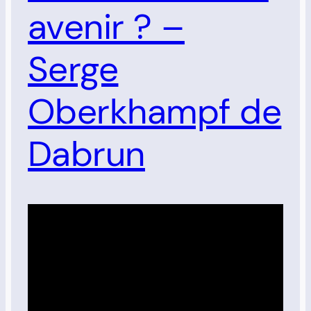
avenir ? –
Serge
Oberkhampf de
Dabrun