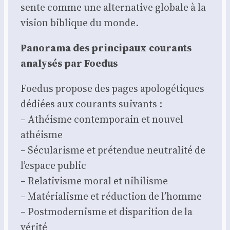
sente comme une alter­na­tive glo­bale à la
vision biblique du monde.
Pano­ra­ma des prin­ci­paux cou­rants
ana­ly­sés par Foe­dus
Foe­dus pro­pose des pages apo­lo­gé­tiques
dédiées aux cou­rants sui­vants :
– Athéisme contem­po­rain et nou­vel
athéisme
– Sécu­la­risme et pré­ten­due neu­tra­li­té de
l’espace public
– Rela­ti­visme moral et nihi­lisme
– Maté­ria­lisme et réduc­tion de l’homme
– Post­mo­der­nisme et dis­pa­ri­tion de la
véri­té