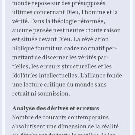
monde repose sur des pré­sup­po­sés
ultimes concer­nant Dieu, l’homme et la
véri­té. Dans la théo­lo­gie réfor­mée,
aucune pen­sée n’est neutre : toute rai­son
est située devant Dieu. La révé­la­tion
biblique four­nit un cadre nor­ma­tif per­
met­tant de dis­cer­ner les véri­tés par­
tielles, les erreurs struc­tu­relles et les
ido­lâ­tries intel­lec­tuelles. L’alliance fonde
une lec­ture cri­tique du monde sans
retrait ni sou­mis­sion.
Ana­lyse des dérives et erreurs
Nombre de cou­rants contem­po­rains
abso­lu­tisent une dimen­sion de la réa­li­té