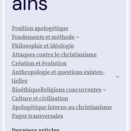
ains
Posi­tion apo­lo­gé­tique
Fon­de­ments et méthode
Phi­lo­so­phie et idéo­lo­gie
Attaques contre le chris­tia­nisme
Créa­tion et évo­lu­tion
Anthro­po­lo­gie et ques­tions exis­ten­
tielles
Bioé­thique
Reli­gions concur­rentes
Culture et civi­li­sa­tion
Apo­lo­gé­tique interne au chris­tia­nisme
Pages trans­ver­sales
Der­niers articles