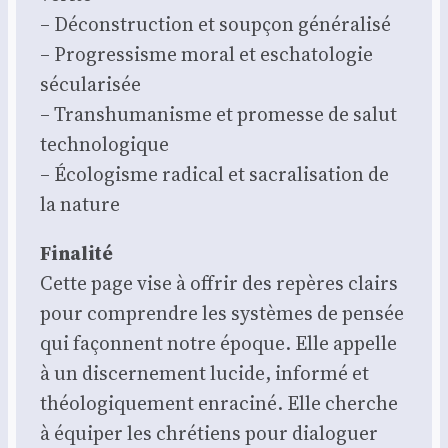
– Décons­truc­tion et soup­çon géné­ra­li­sé
– Pro­gres­sisme moral et escha­to­lo­gie
sécu­la­ri­sée
– Trans­hu­ma­nisme et pro­messe de salut
tech­no­lo­gique
– Éco­lo­gisme radi­cal et sacra­li­sa­tion de
la nature
Fina­li­té
Cette page vise à offrir des repères clairs
pour com­prendre les sys­tèmes de pen­sée
qui façonnent notre époque. Elle appelle
à un dis­cer­ne­ment lucide, infor­mé et
théo­lo­gi­que­ment enra­ci­né. Elle cherche
à équi­per les chré­tiens pour dia­lo­guer