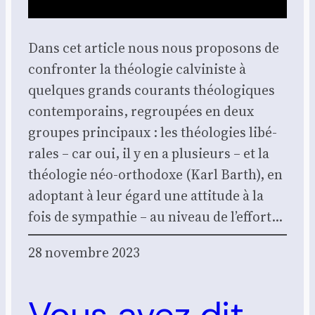
Dans cet article nous nous pro­po­sons de
confron­ter la théo­lo­gie cal­vi­niste à
quelques grands cou­rants théo­lo­giques
contem­po­rains, regrou­pées en deux
groupes prin­ci­paux : les théo­lo­gies libé­
rales – car oui, il y en a plu­sieurs – et la
théo­lo­gie néo-ortho­doxe (Karl Barth), en
adop­tant à leur égard une atti­tude à la
fois de sym­pa­thie – au niveau de l’effort…
28 novembre 2023
Vous avez dit