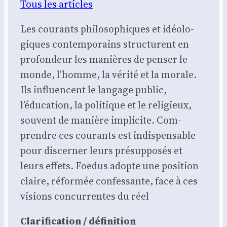
Tous les articles
Les cou­rants phi­lo­so­phiques et idéo­lo­
giques contem­po­rains struc­turent en
pro­fon­deur les manières de pen­ser le
monde, l’homme, la véri­té et la morale.
Ils influencent le lan­gage public,
l’éducation, la poli­tique et le reli­gieux,
sou­vent de manière impli­cite. Com­
prendre ces cou­rants est indis­pen­sable
pour dis­cer­ner leurs pré­sup­po­sés et
leurs effets. Foe­dus adopte une posi­tion
claire, réfor­mée confes­sante, face à ces
visions concur­rentes du réel
Cla­ri­fi­ca­tion / défi­ni­tion