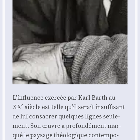
L’influence exer­cée par Karl Barth au
XXᵉ siècle est telle qu’il serait insuf­fi­sant
de lui consa­crer quelques lignes seule­
ment. Son œuvre a pro­fon­dé­ment mar­
qué le pay­sage théo­lo­gique contem­po­