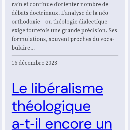
rain et conti­nue d’orienter nombre de
débats doc­tri­naux. L’analyse de la néo-
ortho­­doxie – ou théo­lo­gie dia­lec­tique –
exige tou­te­fois une grande pré­ci­sion. Ses
for­mu­la­tions, sou­vent proches du voca­
bu­laire…
16 décembre 2023
Le libéralisme
théologique
a‑t‑il encore un