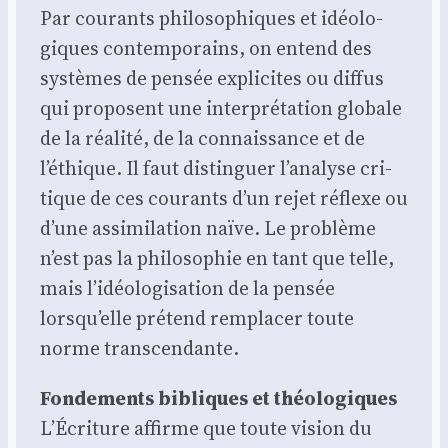
Par cou­rants phi­lo­so­phiques et idéo­lo­
giques contem­po­rains, on entend des
sys­tèmes de pen­sée expli­cites ou dif­fus
qui pro­posent une inter­pré­ta­tion glo­bale
de la réa­li­té, de la connais­sance et de
l’éthique. Il faut dis­tin­guer l’analyse cri­
tique de ces cou­rants d’un rejet réflexe ou
d’une assi­mi­la­tion naïve. Le pro­blème
n’est pas la phi­lo­so­phie en tant que telle,
mais l’idéologisation de la pen­sée
lorsqu’elle pré­tend rem­pla­cer toute
norme trans­cen­dante.
Fon­de­ments bibliques et théo­lo­giques
L’Écriture affirme que toute vision du