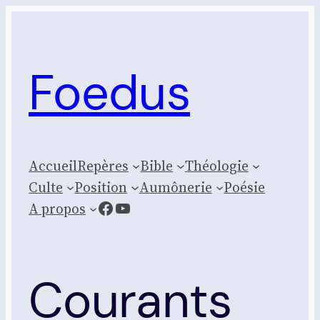
Aller
au
contenu
Foedus
Accueil
Repères
Bible
Théologie
Culte
Posi­tion
Aumônerie
Poésie
Facebook
YouTube
A propos
Courants