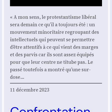
« A mon sens, le pro­tes­tan­tisme libé­ral
sera demain ce qu’il a tou­jours été : un
mou­ve­ment mino­ri­taire regrou­pant des
intel­lec­tuels qui peuvent se per­mettre
d’être atten­tifs à ce qui vient des marges
et des par­vis car ils sont assez équi­pés
pour que leur centre ne titube pas. Le
pas­sé tou­te­fois a mon­tré qu’une sur­
dose…
11 décembre 2023
Confrontation