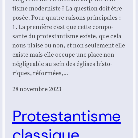
tisme moder­niste ? La ques­tion doit être
posée. Pour quatre rai­sons prin­ci­pales :
1. La pre­mière c’est que cette com­po­
sante du pro­tes­tan­tisme existe, que cela
nous plaise ou non, et non seule­ment elle
existe mais elle occupe une place non
négli­geable au sein des églises his­to­
riques, réfor­mées,…
28 novembre 2023
Protestantisme
classique