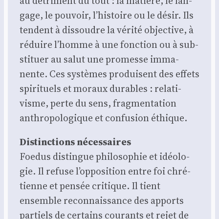
au détri­ment du tout : la matière, le lan­
gage, le pou­voir, l’histoire ou le désir. Ils
tendent à dis­soudre la véri­té objec­tive, à
réduire l’homme à une fonc­tion ou à sub­
sti­tuer au salut une pro­messe imma­
nente. Ces sys­tèmes pro­duisent des effets
spi­ri­tuels et moraux durables : rela­ti­
visme, perte du sens, frag­men­ta­tion
anthro­po­lo­gique et confu­sion éthique.
Dis­tinc­tions néces­saires
Foe­dus dis­tingue phi­lo­so­phie et idéo­lo­
gie. Il refuse l’opposition entre foi chré­
tienne et pen­sée cri­tique. Il tient
ensemble recon­nais­sance des apports
par­tiels de cer­tains cou­rants et rejet de