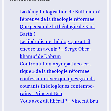
La démy­tho­lo­gi­sa­tion de Bult­mann à
l’épreuve de la théo­lo­gie réfor­mée
Que pen­ser de la théo­lo­gie de Karl
Barth ?
Le libé­ra­lisme théo­lo­gique a‑t‑il
encore un ave­nir ? – Serge Ober­
khampf de Dabrun
Confron­ta­tion « sym­pa­thi­co-cri­
tique » de la théo­lo­gie réfor­mée
confes­sante avec quelques grands
cou­rants théo­lo­giques contem­po­
rains – Vincent Bru
Vous avez dit libé­ral ? – Vincent Bru