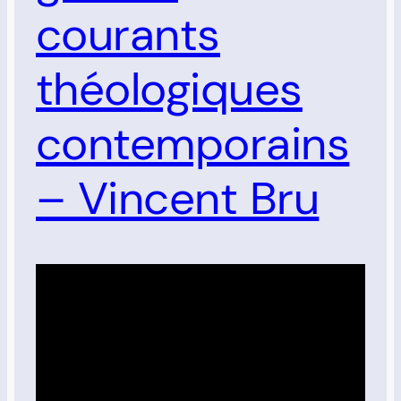
courants
théologiques
contemporains
– Vincent Bru