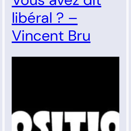
libéral ? –
Vincent Bru