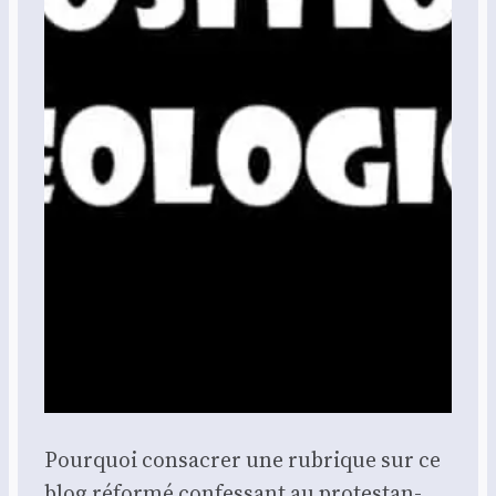
Pour­quoi consa­crer une rubrique sur ce
blog réfor­mé confes­sant au pro­tes­tan­