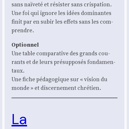
sans naï­ve­té et résis­ter sans cris­pa­tion.
Une foi qui ignore les idées domi­nantes
finit par en subir les effets sans les com­
prendre.
Option­nel
Une table com­pa­ra­tive des grands cou­
rants et de leurs pré­sup­po­sés fon­da­men­
taux.
Une fiche péda­go­gique sur « vision du
monde » et dis­cer­ne­ment chré­tien.
La