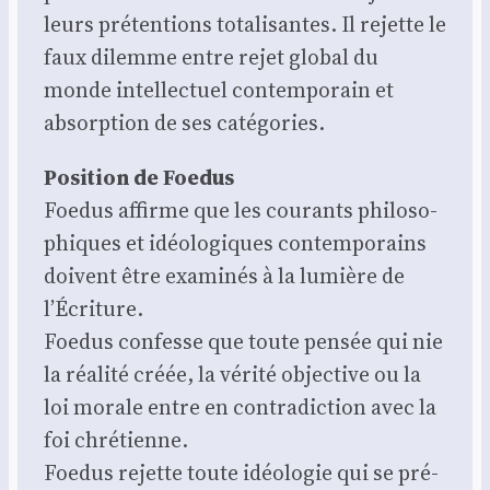
leurs pré­ten­tions tota­li­santes. Il rejette le
faux dilemme entre rejet glo­bal du
monde intel­lec­tuel contem­po­rain et
absorp­tion de ses caté­go­ries.
Posi­tion de Foe­dus
Foe­dus affirme que les cou­rants phi­lo­so­
phiques et idéo­lo­giques contem­po­rains
doivent être exa­mi­nés à la lumière de
l’Écriture.
Foe­dus confesse que toute pen­sée qui nie
la réa­li­té créée, la véri­té objec­tive ou la
loi morale entre en contra­dic­tion avec la
foi chré­tienne.
Foe­dus rejette toute idéo­lo­gie qui se pré­