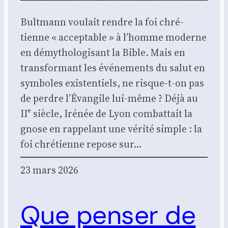
Bult­mann vou­lait rendre la foi chré­
tienne « accep­table » à l’homme moderne
en démy­tho­lo­gi­sant la Bible. Mais en
trans­for­mant les évé­ne­ments du salut en
sym­boles exis­ten­tiels, ne risque-t-on pas
de perdre l’Évangile lui-même ? Déjà au
IIᵉ siècle, Iré­née de Lyon com­bat­tait la
gnose en rap­pe­lant une véri­té simple : la
foi chré­tienne repose sur…
23 mars 2026
Que penser de