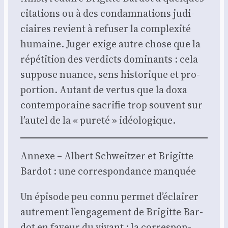
cita­tions ou à des condam­na­tions judi­
ciaires revient à refu­ser la com­plexi­té
humaine. Juger exige autre chose que la
répé­ti­tion des ver­dicts domi­nants : cela
sup­pose nuance, sens his­to­rique et pro­
por­tion. Autant de ver­tus que la doxa
contem­po­raine sacri­fie trop sou­vent sur
l’autel de la « pure­té » idéo­lo­gique.
Annexe – Albert Schweit­zer et Bri­gitte
Bar­dot : une cor­res­pon­dance man­quée
Un épi­sode peu connu per­met d’éclairer
autre­ment l’engagement de Bri­gitte Bar­
dot en faveur du vivant : la cor­res­pon­