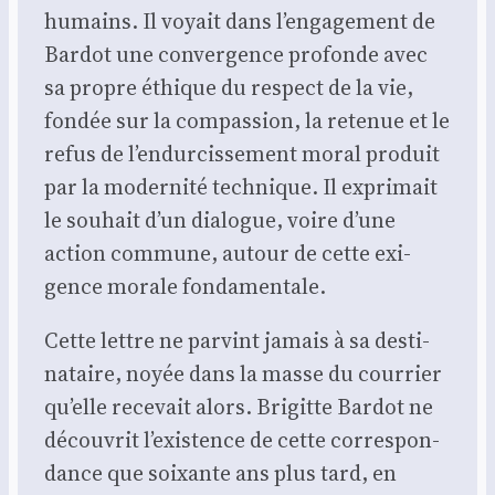
humains. Il voyait dans l’engagement de
Bar­dot une conver­gence pro­fonde avec
sa propre éthique du res­pect de la vie,
fon­dée sur la com­pas­sion, la rete­nue et le
refus de l’endurcissement moral pro­duit
par la moder­ni­té tech­nique. Il expri­mait
le sou­hait d’un dia­logue, voire d’une
action com­mune, autour de cette exi­
gence morale fon­da­men­tale.
Cette lettre ne par­vint jamais à sa des­ti­
na­taire, noyée dans la masse du cour­rier
qu’elle rece­vait alors. Bri­gitte Bar­dot ne
décou­vrit l’existence de cette cor­res­pon­
dance que soixante ans plus tard, en