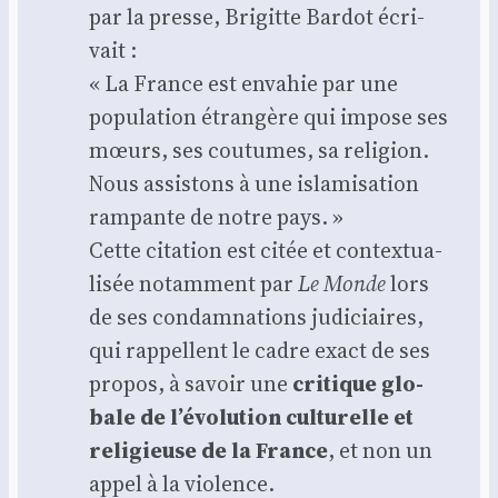
par la presse, Bri­gitte Bar­dot écri­
vait :
« La France est enva­hie par une
popu­la­tion étran­gère qui impose ses
mœurs, ses cou­tumes, sa reli­gion.
Nous assis­tons à une isla­mi­sa­tion
ram­pante de notre pays. »
Cette cita­tion est citée et contex­tua­
li­sée notam­ment par
Le Monde
lors
de ses condam­na­tions judi­ciaires,
qui rap­pellent le cadre exact de ses
pro­pos, à savoir une
cri­tique glo­
bale de l’évolution cultu­relle et
reli­gieuse de la France
, et non un
appel à la vio­lence.