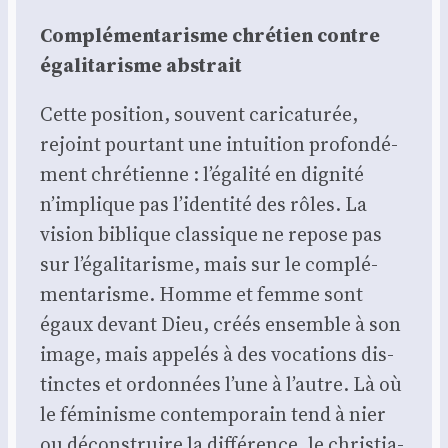
Com­plé­men­ta­risme chré­tien contre
éga­li­ta­risme abs­trait
Cette posi­tion, sou­vent cari­ca­tu­rée,
rejoint pour­tant une intui­tion pro­fon­dé­
ment chré­tienne : l’égalité en digni­té
n’implique pas l’identité des rôles. La
vision biblique clas­sique ne repose pas
sur l’égalitarisme, mais sur le com­plé­
men­ta­risme. Homme et femme sont
égaux devant Dieu, créés ensemble à son
image, mais appe­lés à des voca­tions dis­
tinctes et ordon­nées l’une à l’autre. Là où
le fémi­nisme contem­po­rain tend à nier
ou décons­truire la dif­fé­rence, le chris­tia­