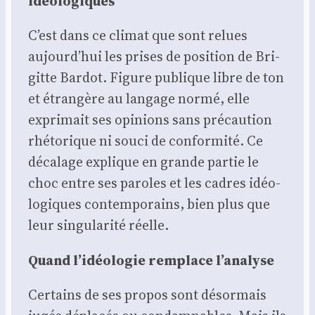
idéo­lo­giques
C’est dans ce cli­mat que sont relues
aujourd’hui les prises de posi­tion de Bri­
gitte Bar­dot. Figure publique libre de ton
et étran­gère au lan­gage nor­mé, elle
expri­mait ses opi­nions sans pré­cau­tion
rhé­to­rique ni sou­ci de confor­mi­té. Ce
déca­lage explique en grande par­tie le
choc entre ses paroles et les cadres idéo­
lo­giques contem­po­rains, bien plus que
leur sin­gu­la­ri­té réelle.
Quand l’idéologie rem­place l’analyse
Cer­tains de ses pro­pos sont désor­mais