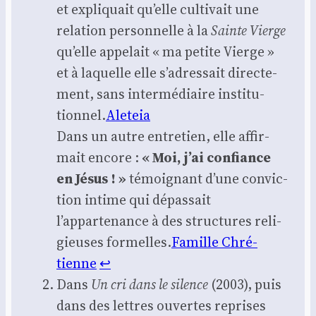
et expli­quait qu’elle culti­vait une
rela­tion per­son­nelle à la
Sainte Vierge
qu’elle appe­lait « ma petite Vierge »
et à laquelle elle s’adressait direc­te­
ment, sans inter­mé­diaire ins­ti­tu­
tion­nel.
Ale­teia
Dans un autre entre­tien, elle affir­
mait encore :
« Moi, j’ai confiance
en Jésus ! »
témoi­gnant d’une convic­
tion intime qui dépas­sait
l’appartenance à des struc­tures reli­
gieuses for­melles.
Famille Chré­
tienne
↩︎
Dans
Un cri dans le silence
(2003), puis
dans des lettres ouvertes reprises