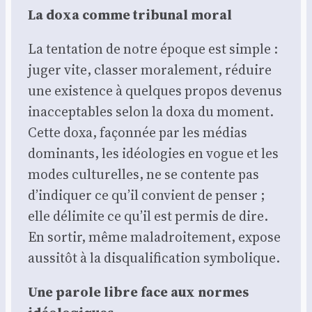
La doxa comme tri­bu­nal moral
La ten­ta­tion de notre époque est simple :
juger vite, clas­ser mora­le­ment, réduire
une exis­tence à quelques pro­pos deve­nus
inac­cep­tables selon la doxa du moment.
Cette doxa, façon­née par les médias
domi­nants, les idéo­lo­gies en vogue et les
modes cultu­relles, ne se contente pas
d’indiquer ce qu’il convient de pen­ser ;
elle déli­mite ce qu’il est per­mis de dire.
En sor­tir, même mal­adroi­te­ment, expose
aus­si­tôt à la dis­qua­li­fi­ca­tion sym­bo­lique.
Une parole libre face aux normes