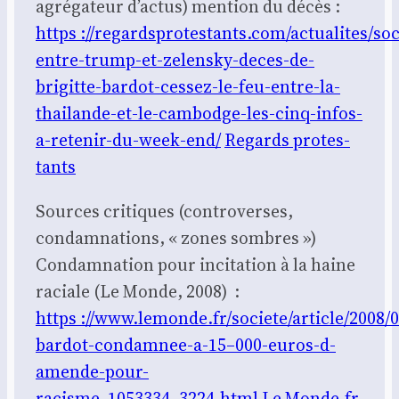
agré­ga­teur d’actus) men­tion du décès :
https ://regardsprotestants.com/actualites/so
entre-trump-et-zelensky-deces-de-
brigitte-bardot-cessez-le-feu-entre-la-
thailande-et-le-cambodge-les-cinq-infos-
a-retenir-du-week-end/
Regards pro­tes­
tants
Sources cri­tiques (contro­verses,
condam­na­tions, « zones sombres »)
Condam­na­tion pour inci­ta­tion à la haine
raciale (Le Monde, 2008) :
https ://www.lemonde.fr/societe/article/2008/0
bardot-condamnee-a-15–000-euros-d-
amende-pour-
racisme_1053334_3224.html
Le Monde.fr