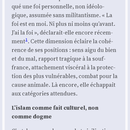
qué une foi per­son­nelle, non idéo­lo­
gique, assu­mée sans mili­tan­tisme. « La
foi est en moi. Ni plus ni moins qu’avant.
J’ai la foi », décla­rait-elle encore récem­
1
ment
. Cette dimen­sion éclaire la cohé­
rence de ses posi­tions : sens aigu du bien
et du mal, rap­port tra­gique à la souf­
france, atta­che­ment vis­cé­ral à la pro­tec­
tion des plus vul­né­rables, com­bat pour la
cause ani­male. Là encore, elle échap­pait
aux caté­go­ries atten­dues.
L’islam comme fait cultu­rel, non
comme dogme