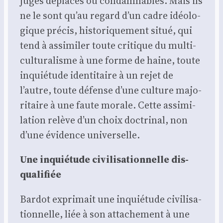
jugés dépla­cés ou condam­nables. Mais ils
ne le sont qu’au regard d’un cadre idéo­lo­
gique pré­cis, his­to­ri­que­ment situé, qui
tend à assi­mi­ler toute cri­tique du mul­ti­
cul­tu­ra­lisme à une forme de haine, toute
inquié­tude iden­ti­taire à un rejet de
l’autre, toute défense d’une culture majo­
ri­taire à une faute morale. Cette assi­mi­
la­tion relève d’un choix doc­tri­nal, non
d’une évi­dence uni­ver­selle.
Une inquié­tude civi­li­sa­tion­nelle dis­
qua­li­fiée
Bar­dot expri­mait une inquié­tude civi­li­sa­
tion­nelle, liée à son atta­che­ment à une