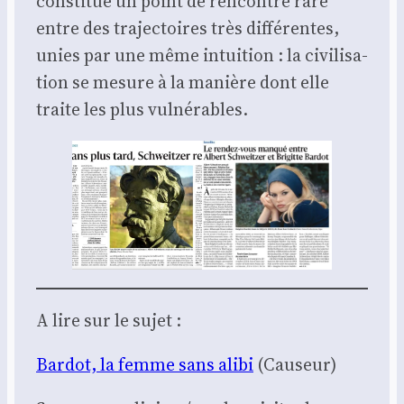
consti­tue un point de ren­contre rare
entre des tra­jec­toires très dif­fé­rentes,
unies par une même intui­tion : la civi­li­sa­
tion se mesure à la manière dont elle
traite les plus vul­né­rables.
A lire sur le sujet :
Bar­dot, la femme sans ali­bi
(Cau­seur)