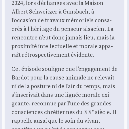
2024, lors d’échanges avec la Mai­son
Albert Schweit­zer à Guns­bach, à
l’occasion de tra­vaux mémo­riels consa­
crés à l’héritage du pen­seur alsa­cien. La
ren­contre n’eut donc jamais lieu, mais la
proxi­mi­té intel­lec­tuelle et morale appa­
raît rétros­pec­ti­ve­ment évi­dente.
Cet épi­sode sou­ligne que l’engagement de
Bar­dot pour la cause ani­male ne rele­vait
ni de la pos­ture ni de l’air du temps, mais
s’inscrivait dans une lignée morale exi­
geante, recon­nue par l’une des grandes
consciences chré­tiennes du XXᵉ siècle. Il
rap­pelle aus­si que le soin du vivant