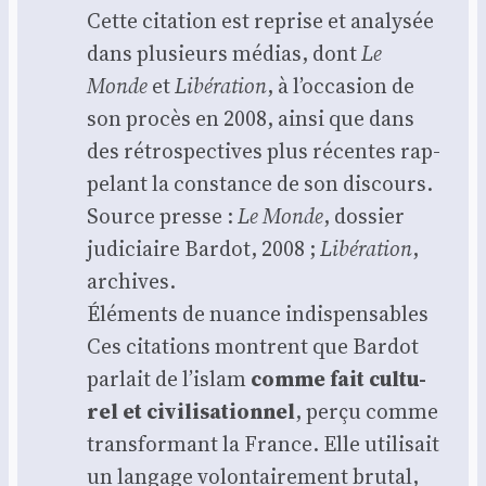
Cette cita­tion est reprise et ana­ly­sée
dans plu­sieurs médias, dont
Le
Monde
et
Libé­ra­tion
, à l’occasion de
son pro­cès en 2008, ain­si que dans
des rétros­pec­tives plus récentes rap­
pe­lant la constance de son dis­cours.
Source presse :
Le Monde
, dos­sier
judi­ciaire Bar­dot, 2008 ;
Libé­ra­tion
,
archives.
Élé­ments de nuance indis­pen­sables
Ces cita­tions montrent que Bar­dot
par­lait de l’islam
comme fait cultu­
rel et civi­li­sa­tion­nel
, per­çu comme
trans­for­mant la France. Elle uti­li­sait
un lan­gage volon­tai­re­ment bru­tal,