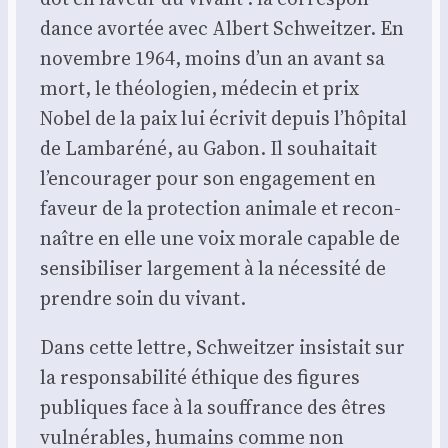
dance avor­tée avec Albert Schweit­zer. En
novembre 1964, moins d’un an avant sa
mort, le théo­lo­gien, méde­cin et prix
Nobel de la paix lui écri­vit depuis l’hôpital
de Lam­ba­ré­né, au Gabon. Il sou­hai­tait
l’encourager pour son enga­ge­ment en
faveur de la pro­tec­tion ani­male et recon­
naître en elle une voix morale capable de
sen­si­bi­li­ser lar­ge­ment à la néces­si­té de
prendre soin du vivant.
Dans cette lettre, Schweit­zer insis­tait sur
la res­pon­sa­bi­li­té éthique des figures
publiques face à la souf­france des êtres
vul­né­rables, humains comme non