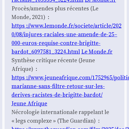
Procès/amendes plus récentes (Le
Monde, 2021) :
https ://www.lemonde.fr/societe/article/202
0/08/injures-raciales-une-amende-de-25–
000-euros-requise-contre-brigitte-
bardot_6097581_3224.html
Le Monde.fr
Syn­thèse cri­tique récente (Jeune
Afrique) :
https ://www.jeuneafrique.com/1752965/polit
marianne-sans-filtre-retour-sur-les-
derives-racistes-de-brigitte-bardot/
Jeune Afrique
Nécro­lo­gie inter­na­tio­nale rap­pe­lant le
« legs com­plexe » (The Guar­dian) :