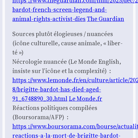
https ://www.theguardian.com/film/2025/dec/28
bardot-french-screen-legend-and-
animal-rights-activist-dies
The Guar­dian
Sources plu­tôt élo­gieuses / nuan­cées
(icône cultu­relle, cause ani­male, « liber­
té »)
Nécro­lo­gie nuan­cée (Le Monde English,
insiste sur l’icône et la com­plexi­té) :
https ://www.lemonde.fr/en/culture/article/20
8/brigitte-bardot-has-died-aged-
91_6748890_30.html
Le Monde.fr
Réac­tions poli­tiques com­pi­lées
(Boursorama/AFP) :
https ://www.boursorama.com/bourse/actualit
reactions-a-la-mort-de-brigitte-bardot-