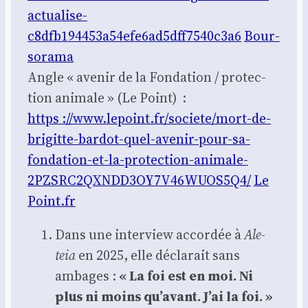
actualise-
c8dfb194453a54efe6ad5dff7540c3a6
Bour­
so­ra­ma
Angle « ave­nir de la Fon­da­tion / pro­tec­
tion ani­male » (Le Point) :
https ://www.lepoint.fr/societe/mort-de-
brigitte-bardot-quel-avenir-pour-sa-
fondation-et-la-protection-animale-
2PZSRC2QXNDD3OY7V46WUOS5Q4/
Le
Point.fr
Dans une inter­view accor­dée à
Ale­
teia
en 2025, elle décla­rait sans
ambages :
« La foi est en moi. Ni
plus ni moins qu’avant. J’ai la foi. »