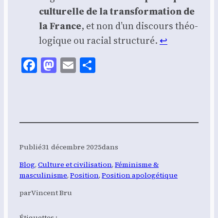
cultu­relle de la trans­for­ma­tion de
la France
, et non d’un dis­cours théo­
lo­gique ou racial struc­tu­ré.
↩︎
Facebook
Mastodon
Email
Share
Publié
31 décembre 2025
dans
Blog
, 
Culture et civilisation
, 
Féminisme &
masculinisme
, 
Position
, 
Position apologétique
par
Vincent Bru
Étiquettes :