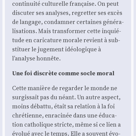
conti­nui­té cultu­relle fran­çaise. On peut
dis­cu­ter ses ana­lyses, regret­ter ses excès
de lan­gage, condam­ner cer­taines géné­ra­
li­sa­tions. Mais trans­for­mer cette inquié­
tude en cari­ca­ture morale revient à sub­
sti­tuer le juge­ment idéo­lo­gique à
l’analyse hon­nête.
Une foi dis­crète comme socle moral
Cette manière de regar­der le monde ne
sur­gis­sait pas du néant. Un autre aspect,
moins débat­tu, était sa rela­tion à la foi
chré­tienne, enra­ci­née dans une édu­ca­
tion catho­lique stricte, même si ce lien a
évo­lué avec le temps. Elle a sou­vent évo­