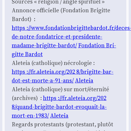
Sources « reli­gion / angle spi­ri­tuel »
Annonce offi­cielle (Fon­da­tion Bri­gitte
Bar­dot) :
https ://www.fondationbrigittebardot.fr/deces
de-notre-fondatrice-et-presidente-
madame-brigitte-bardot/
Fon­da­tion Bri­
gitte Bar­dot
Ale­teia (catho­lique) nécro­lo­gie :
https ://fr.aleteia.org/202 8/bri­gitte-bar­
dot-est-morte-a-91-ans/
Ale­teia
Ale­teia (catho­lique) sur mort/éternité
(archives) :
https ://fr.aleteia.org/202
8/quand-bri­gitte-bar­dot-evo­quait-la-
mort-en-1983/
Ale­teia
Regards pro­tes­tants (pro­tes­tant, plu­tôt