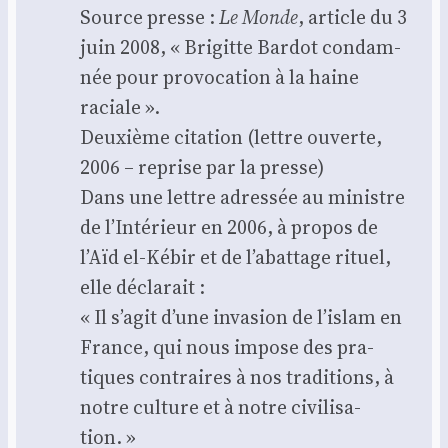
Source presse :
Le Monde
, article du 3
juin 2008, « Bri­gitte Bar­dot condam­
née pour pro­vo­ca­tion à la haine
raciale ».
Deuxième cita­tion (lettre ouverte,
2006 – reprise par la presse)
Dans une lettre adres­sée au ministre
de l’Intérieur en 2006, à pro­pos de
l’Aïd el-Kébir et de l’abattage rituel,
elle décla­rait :
« Il s’agit d’une inva­sion de l’islam en
France, qui nous impose des pra­
tiques contraires à nos tra­di­tions, à
notre culture et à notre civi­li­sa­
tion. »