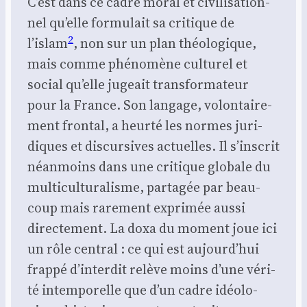
C’est dans ce cadre moral et civi­li­sa­tion­
nel qu’elle for­mu­lait sa cri­tique de
2
l’islam
, non sur un plan théo­lo­gique,
mais comme phé­no­mène cultu­rel et
social qu’elle jugeait trans­for­ma­teur
pour la France. Son lan­gage, volon­tai­re­
ment fron­tal, a heur­té les normes juri­
diques et dis­cur­sives actuelles. Il s’inscrit
néan­moins dans une cri­tique glo­bale du
mul­ti­cul­tu­ra­lisme, par­ta­gée par beau­
coup mais rare­ment expri­mée aus­si
direc­te­ment. La doxa du moment joue ici
un rôle cen­tral : ce qui est aujourd’hui
frap­pé d’interdit relève moins d’une véri­
té intem­po­relle que d’un cadre idéo­lo­