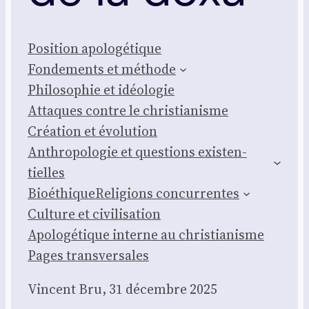
Posi­tion apo­lo­gé­tique
Fon­de­ments et méthode
Phi­lo­so­phie et idéo­lo­gie
Attaques contre le chris­tia­nisme
Créa­tion et évo­lu­tion
Anthro­po­lo­gie et ques­tions exis­ten­
tielles
Bioé­thique
Reli­gions concur­rentes
Culture et civi­li­sa­tion
Apo­lo­gé­tique interne au chris­tia­nisme
Pages trans­ver­sales
Vincent Bru, 31 décembre 2025