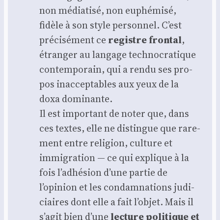
non média­ti­sé, non euphé­mi­sé,
fidèle à son style per­son­nel. C’est
pré­ci­sé­ment ce
registre fron­tal
,
étran­ger au lan­gage tech­no­cra­tique
contem­po­rain, qui a ren­du ses pro­
pos inac­cep­tables aux yeux de la
doxa domi­nante.
Il est impor­tant de noter que, dans
ces textes, elle ne dis­tingue que rare­
ment entre reli­gion, culture et
immi­gra­tion — ce qui explique à la
fois l’adhésion d’une par­tie de
l’opinion et les condam­na­tions judi­
ciaires dont elle a fait l’objet. Mais il
s’agit bien d’une
lec­ture poli­tique et