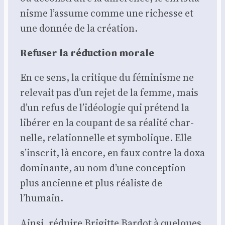
nisme l’assume comme une richesse et
une don­née de la créa­tion.
Refu­ser la réduc­tion morale
En ce sens, la cri­tique du fémi­nisme ne
rele­vait pas d’un rejet de la femme, mais
d’un refus de l’idéologie qui pré­tend la
libé­rer en la cou­pant de sa réa­li­té char­
nelle, rela­tion­nelle et sym­bo­lique. Elle
s’inscrit, là encore, en faux contre la doxa
domi­nante, au nom d’une concep­tion
plus ancienne et plus réa­liste de
l’humain.
Ain­si, réduire Bri­gitte Bar­dot à quelques