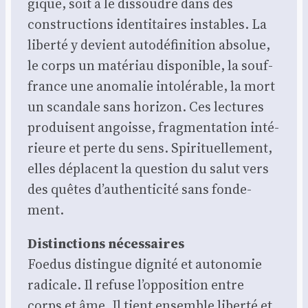
gique, soit à le dis­soudre dans des
construc­tions iden­ti­taires instables. La
liber­té y devient auto­dé­fi­ni­tion abso­lue,
le corps un maté­riau dis­po­nible, la souf­
france une ano­ma­lie into­lé­rable, la mort
un scan­dale sans hori­zon. Ces lec­tures
pro­duisent angoisse, frag­men­ta­tion inté­
rieure et perte du sens. Spi­ri­tuel­le­ment,
elles déplacent la ques­tion du salut vers
des quêtes d’authenticité sans fon­de­
ment.
Dis­tinc­tions néces­saires
Foe­dus dis­tingue digni­té et auto­no­mie
radi­cale. Il refuse l’opposition entre
corps et âme. Il tient ensemble liber­té et