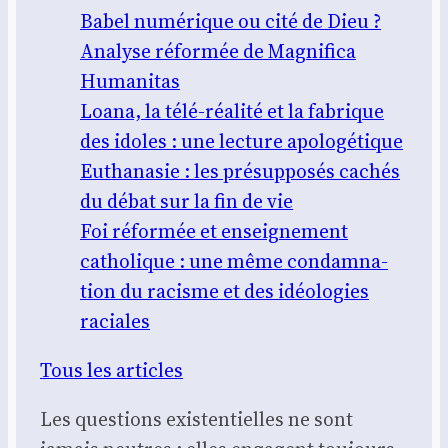
Babel numé­rique ou cité de Dieu ?
Ana­lyse réfor­mée de Magni­fi­ca
Huma­ni­tas
Loa­na, la télé-réa­li­té et la fabrique
des idoles : une lec­ture apo­lo­gé­tique
Eutha­na­sie : les pré­sup­po­sés cachés
du débat sur la fin de vie
Foi réfor­mée et ensei­gne­ment
catho­lique : une même condam­na­
tion du racisme et des idéo­lo­gies
raciales
Tous les articles
Les ques­tions exis­ten­tielles ne sont