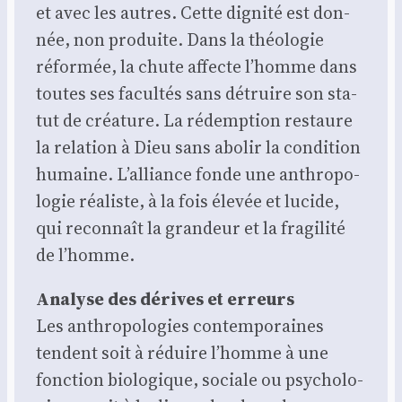
et avec les autres. Cette digni­té est don­
née, non pro­duite. Dans la théo­lo­gie
réfor­mée, la chute affecte l’homme dans
toutes ses facul­tés sans détruire son sta­
tut de créa­ture. La rédemp­tion res­taure
la rela­tion à Dieu sans abo­lir la condi­tion
humaine. L’alliance fonde une anthro­po­
lo­gie réa­liste, à la fois éle­vée et lucide,
qui recon­naît la gran­deur et la fra­gi­li­té
de l’homme.
Ana­lyse des dérives et erreurs
Les anthro­po­lo­gies contem­po­raines
tendent soit à réduire l’homme à une
fonc­tion bio­lo­gique, sociale ou psy­cho­lo­