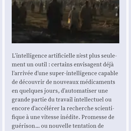
L’intelligence arti­fi­cielle n’est plus seule­
ment un outil : cer­tains envi­sagent déjà
l’arrivée d’une super-intel­li­gence capable
de décou­vrir de nou­veaux médi­ca­ments
en quelques jours, d’automatiser une
grande par­tie du tra­vail intel­lec­tuel ou
encore d’accélérer la recherche scien­ti­
fique à une vitesse inédite. Pro­messe de
gué­ri­son… ou nou­velle ten­ta­tion de