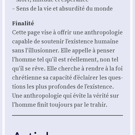
– Sens de la vie et absur­di­té du monde
Fina­li­té
Cette page vise à offrir une anthro­po­lo­gie
capable de sou­te­nir l’existence humaine
sans l’illusionner. Elle appelle à pen­ser
l’homme tel qu’il est réel­le­ment, non tel
qu’il se rêve. Elle cherche à rendre à la foi
chré­tienne sa capa­ci­té d’éclairer les ques­
tions les plus pro­fondes de l’existence.
Une anthro­po­lo­gie qui évite la véri­té sur
l’homme finit tou­jours par le tra­hir.