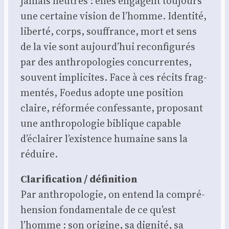
jamais neutres : elles engagent tou­jours
une cer­taine vision de l’homme. Iden­ti­té,
liber­té, corps, souf­france, mort et sens
de la vie sont aujourd’hui recon­fi­gu­rés
par des anthro­po­lo­gies concur­rentes,
sou­vent impli­cites. Face à ces récits frag­
men­tés, Foe­dus adopte une posi­tion
claire, réfor­mée confes­sante, pro­po­sant
une anthro­po­lo­gie biblique capable
d’éclairer l’existence humaine sans la
réduire.
Cla­ri­fi­ca­tion / défi­ni­tion
Par anthro­po­lo­gie, on entend la com­pré­
hen­sion fon­da­men­tale de ce qu’est
l’homme : son ori­gine, sa digni­té, sa