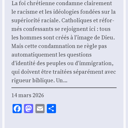
La foi chré­tienne condamne clai­re­ment
le racisme et les idéo­lo­gies fon­dées sur la
supé­rio­ri­té raciale. Catho­liques et réfor­
més confes­sants se rejoignent ici : tous
les hommes sont créés à l’image de Dieu.
Mais cette condam­na­tion ne règle pas
auto­ma­ti­que­ment les ques­tions
d’identité des peuples ou d’immigration,
qui doivent être trai­tées sépa­ré­ment avec
rigueur biblique. Un…
14 mars 2026
Facebook
Mastodon
Email
Share