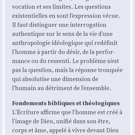
voca­tion et ses limites. Les ques­tions
exis­ten­tielles en sont l’expression vécue.
Il faut dis­tin­guer une inter­ro­ga­tion
authen­tique sur le sens de la vie d’une
anthro­po­lo­gie idéo­lo­gique qui redé­fi­nit
l’homme à par­tir du désir, de la per­for­
mance ou du res­sen­ti. Le pro­blème n’est
pas la ques­tion, mais la réponse tron­quée
qui abso­lu­tise une dimen­sion de
l’humain au détri­ment de l’ensemble.
Fon­de­ments bibliques et théo­lo­giques
L’Écriture affirme que l’homme est créé à
l’image de Dieu, uni­fié dans son être,
corps et âme, appe­lé à vivre devant Dieu