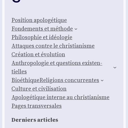
Posi­tion apo­lo­gé­tique
Fon­de­ments et méthode
Phi­lo­so­phie et idéo­lo­gie
Attaques contre le chris­tia­nisme
Créa­tion et évo­lu­tion
Anthro­po­lo­gie et ques­tions exis­ten­
tielles
Bioé­thique
Reli­gions concur­rentes
Culture et civi­li­sa­tion
Apo­lo­gé­tique interne au chris­tia­nisme
Pages trans­ver­sales
Der­niers articles