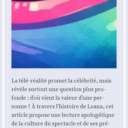
La télé-réa­li­té pro­met la célé­bri­té, mais
révèle sur­tout une ques­tion plus pro­
fonde : d’où vient la valeur d’une per­
sonne ? À tra­vers l’histoire de Loa­na, cet
article pro­pose une lec­ture apo­lo­gé­tique
de la culture du spec­tacle et de ses pré­