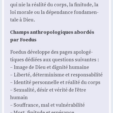
qui nie la réa­li­té du corps, la fini­tude, la
loi morale ou la dépen­dance fon­da­men­
tale à Dieu.
Champs anthro­po­lo­giques abor­dés
par Foe­dus
Foe­dus déve­loppe des pages apo­lo­gé­
tiques dédiées aux ques­tions sui­vantes :
– Image de Dieu et digni­té humaine
– Liber­té, déter­mi­nisme et res­pon­sa­bi­li­té
– Iden­ti­té per­son­nelle et réa­li­té du corps
– Sexua­li­té, désir et véri­té de l’être
humain
– Souf­france, mal et vul­né­ra­bi­li­té
– Mort, fini­tude et espé­rance