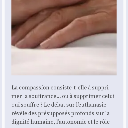
La com­pas­sion consiste-t-elle à sup­pri­
mer la souf­france… ou à sup­pri­mer celui
qui souffre ? Le débat sur l’euthanasie
révèle des pré­sup­po­sés pro­fonds sur la
digni­té humaine, l’autonomie et le rôle