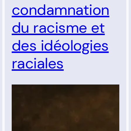
condamnation
du racisme et
des idéologies
raciales