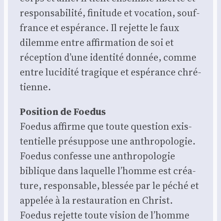
res­pon­sa­bi­li­té, fini­tude et voca­tion, souf­
france et espé­rance. Il rejette le faux
dilemme entre affir­ma­tion de soi et
récep­tion d’une iden­ti­té don­née, comme
entre luci­di­té tra­gique et espé­rance chré­
tienne.
Posi­tion de Foe­dus
Foe­dus affirme que toute ques­tion exis­
ten­tielle pré­sup­pose une anthro­po­lo­gie.
Foe­dus confesse une anthro­po­lo­gie
biblique dans laquelle l’homme est créa­
ture, res­pon­sable, bles­sée par le péché et
appe­lée à la res­tau­ra­tion en Christ.
Foe­dus rejette toute vision de l’homme