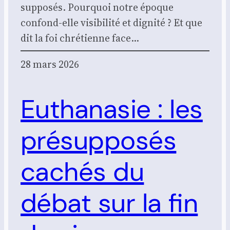
sup­po­sés. Pour­quoi notre époque
confond-elle visi­bi­li­té et digni­té ? Et que
dit la foi chré­tienne face…
28 mars 2026
Euthanasie : les
présupposés
cachés du
débat sur la fin