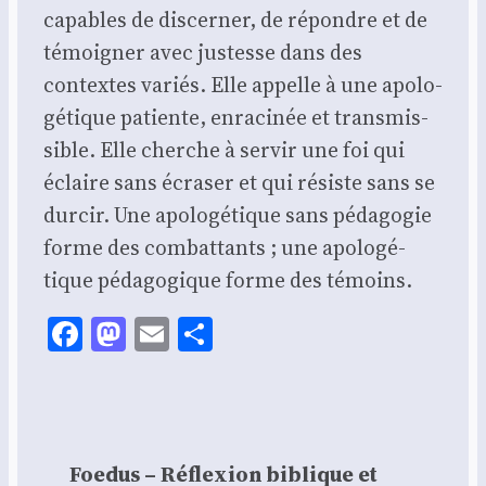
capables de dis­cer­ner, de répondre et de
témoi­gner avec jus­tesse dans des
contextes variés. Elle appelle à une apo­lo­
gé­tique patiente, enra­ci­née et trans­mis­
sible. Elle cherche à ser­vir une foi qui
éclaire sans écra­ser et qui résiste sans se
dur­cir. Une apo­lo­gé­tique sans péda­go­gie
forme des com­bat­tants ; une apo­lo­gé­
tique péda­go­gique forme des témoins.
Facebook
Mastodon
Email
Share
Foedus – Réflexion biblique et