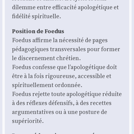
dilemme entre effi­ca­ci­té apo­lo­gé­tique et
fidé­li­té spi­ri­tuelle.
Posi­tion de Foe­dus
Foe­dus affirme la néces­si­té de pages
péda­go­giques trans­ver­sales pour for­mer
le dis­cer­ne­ment chré­tien.
Foe­dus confesse que l’apologétique doit
être à la fois rigou­reuse, acces­sible et
spi­ri­tuel­le­ment ordon­née.
Foe­dus rejette toute apo­lo­gé­tique réduite
à des réflexes défen­sifs, à des recettes
argu­men­ta­tives ou à une pos­ture de
supé­rio­ri­té.