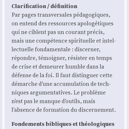
Cla­ri­fi­ca­tion / défi­ni­tion
Par pages trans­ver­sales péda­go­giques,
on entend des res­sources apo­lo­gé­tiques
qui ne ciblent pas un cou­rant pré­cis,
mais une com­pé­tence spi­ri­tuelle et intel­
lec­tuelle fon­da­men­tale : dis­cer­ner,
répondre, témoi­gner, résis­ter en temps
de crise et demeu­rer humble dans la
défense de la foi. Il faut dis­tin­guer cette
démarche d’une accu­mu­la­tion de tech­
niques argu­men­ta­tives. Le pro­blème
n’est pas le manque d’outils, mais
l’absence de for­ma­tion du dis­cer­ne­ment.
Fon­de­ments bibliques et théo­lo­giques