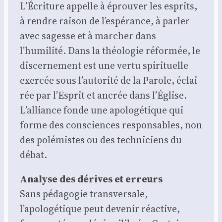
L’Écriture appelle à éprou­ver les esprits,
à rendre rai­son de l’espérance, à par­ler
avec sagesse et à mar­cher dans
l’humilité. Dans la théo­lo­gie réfor­mée, le
dis­cer­ne­ment est une ver­tu spi­ri­tuelle
exer­cée sous l’autorité de la Parole, éclai­
rée par l’Esprit et ancrée dans l’Église.
L’alliance fonde une apo­lo­gé­tique qui
forme des consciences res­pon­sables, non
des polé­mistes ou des tech­ni­ciens du
débat.
Ana­lyse des dérives et erreurs
Sans péda­go­gie trans­ver­sale,
l’apologétique peut deve­nir réac­tive,