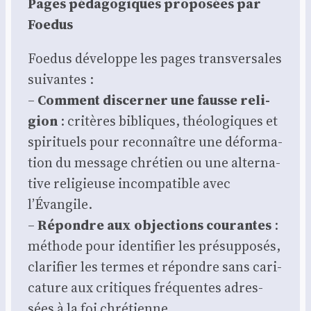
Pages péda­go­giques pro­po­sées par
Foe­dus
Foe­dus déve­loppe les pages trans­ver­sales
sui­vantes :
–
Com­ment dis­cer­ner une fausse reli­
gion
: cri­tères bibliques, théo­lo­giques et
spi­ri­tuels pour recon­naître une défor­ma­
tion du mes­sage chré­tien ou une alter­na­
tive reli­gieuse incom­pa­tible avec
l’Évangile.
–
Répondre aux objec­tions cou­rantes
:
méthode pour iden­ti­fier les pré­sup­po­sés,
cla­ri­fier les termes et répondre sans cari­
ca­ture aux cri­tiques fré­quentes adres­
sées à la foi chré­tienne.