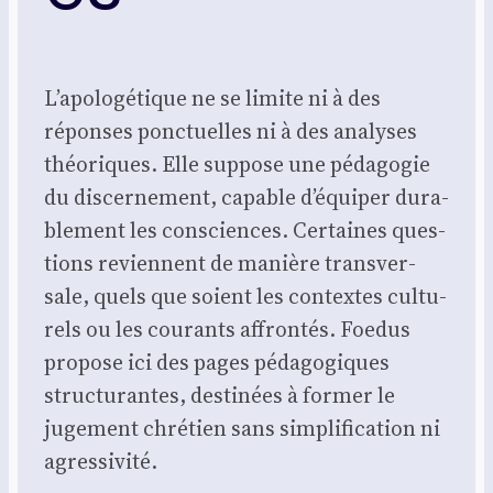
L’apologétique ne se limite ni à des
réponses ponc­tuelles ni à des ana­lyses
théo­riques. Elle sup­pose une péda­go­gie
du dis­cer­ne­ment, capable d’équiper dura­
ble­ment les consciences. Cer­taines ques­
tions reviennent de manière trans­ver­
sale, quels que soient les contextes cultu­
rels ou les cou­rants affron­tés. Foe­dus
pro­pose ici des pages péda­go­giques
struc­tu­rantes, des­ti­nées à for­mer le
juge­ment chré­tien sans sim­pli­fi­ca­tion ni
agres­si­vi­té.