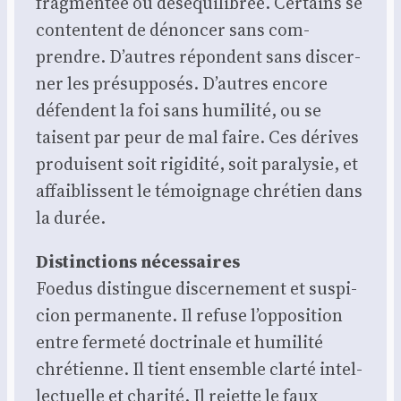
frag­men­tée ou dés­équi­li­brée. Cer­tains se
contentent de dénon­cer sans com­
prendre. D’autres répondent sans dis­cer­
ner les pré­sup­po­sés. D’autres encore
défendent la foi sans humi­li­té, ou se
taisent par peur de mal faire. Ces dérives
pro­duisent soit rigi­di­té, soit para­ly­sie, et
affai­blissent le témoi­gnage chré­tien dans
la durée.
Dis­tinc­tions néces­saires
Foe­dus dis­tingue dis­cer­ne­ment et sus­pi­
cion per­ma­nente. Il refuse l’opposition
entre fer­me­té doc­tri­nale et humi­li­té
chré­tienne. Il tient ensemble clar­té intel­
lec­tuelle et cha­ri­té. Il rejette le faux