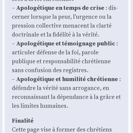
–
Apo­lo­gé­tique en temps de crise
: dis­
cer­ner lorsque la peur, l’urgence ou la
pres­sion col­lec­tive menacent la clar­té
doc­tri­nale et la fidé­li­té à la véri­té.
–
Apo­lo­gé­tique et témoi­gnage public
:
arti­cu­ler défense de la foi, parole
publique et res­pon­sa­bi­li­té chré­tienne
sans confu­sion des registres.
–
Apo­lo­gé­tique et humi­li­té chré­tienne
:
défendre la véri­té sans arro­gance, en
recon­nais­sant la dépen­dance à la grâce et
les limites humaines.
Fina­li­té
Cette page vise à for­mer des chré­tiens