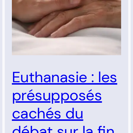
Euthanasie : les
présupposés
cachés du
débat sur la fin