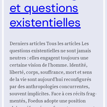
et questions
existentielles
Der­niers articles Tous les articles Les
ques­tions exis­ten­tielles ne sont jamais
neutres : elles engagent tou­jours une
cer­taine vision de l’homme. Iden­ti­té,
liber­té, corps, souf­france, mort et sens
de la vie sont aujourd’hui recon­fi­gu­rés
par des anthro­po­lo­gies concur­rentes,
sou­vent impli­cites. Face à ces récits frag­
men­tés, Foe­dus adopte une posi­tion