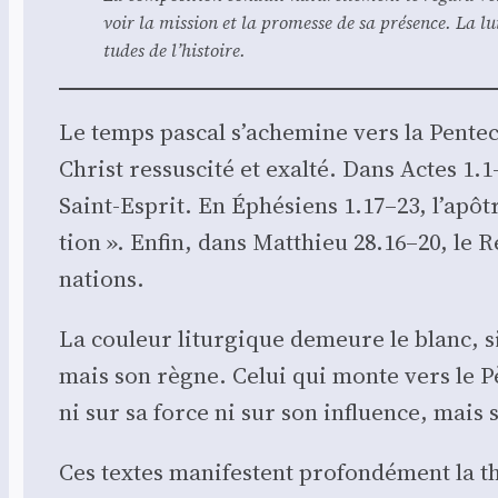
voir la mis­sion et la pro­messe de sa pré­sence. La lu
tudes de l’histoire.
Le temps pas­cal s’achemine vers la Pen­te­
Christ res­sus­ci­té et exal­té. Dans Actes 1
Saint-Esprit. En Éphé­siens 1.17–23, l’apôt
tion ». Enfin, dans Mat­thieu 28.16–20, le Res
nations.
La cou­leur litur­gique demeure le blanc, si
mais son règne. Celui qui monte vers le Père
ni sur sa force ni sur son influence, mais su
Ces textes mani­festent pro­fon­dé­ment la t