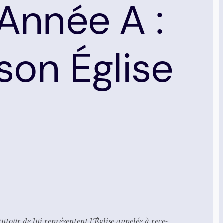
Année A :
son Église
 autour de lui repré­sentent l’Église appe­lée à rece­