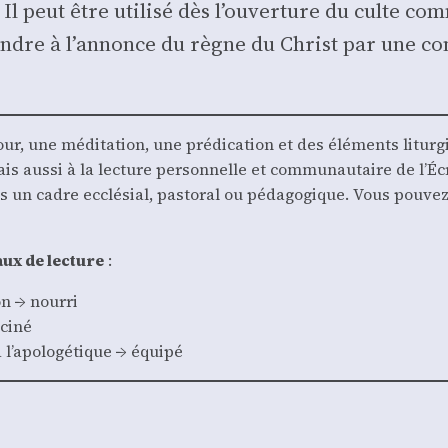
. Il peut être uti­li­sé dès l’ouverture du culte
pondre à l’annonce du règne du Christ par une co
, une médi­ta­tion, une pré­di­ca­tion et des élé­ments litur­g
 mais aus­si à la lec­ture per­son­nelle et com­mu­nau­taire de 
dans un cadre ecclé­sial, pas­to­ral ou péda­go­gique. Vous pou­
aux de lec­ture
:
on → nour­ri
ci­né
 l’apologétique → équi­pé