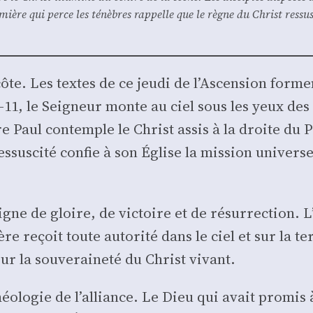
mière qui perce les ténèbres rap­pelle que le règne du Christ res­sus­
côte. Les textes de ce jeu­di de l’As­cen­sion for
.1–11, le Sei­gneur monte au ciel sous les yeux des
re Paul contemple le Christ assis à la droite du P
­sus­ci­té confie à son Église la mis­sion uni­ver­s
gne de gloire, de vic­toire et de résur­rec­tion. 
 reçoit toute auto­ri­té dans le ciel et sur la ter
r la sou­ve­rai­ne­té du Christ vivant.
héo­lo­gie de l’alliance. Le Dieu qui avait pro­mis