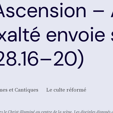
’Ascension – 
xalté envoie 
28.16–20)
es et Can­tiques
Le culte réfor­mé
s le Christ illu­mi­né au centre de la scène. Les dis­ciples dis­po­sés