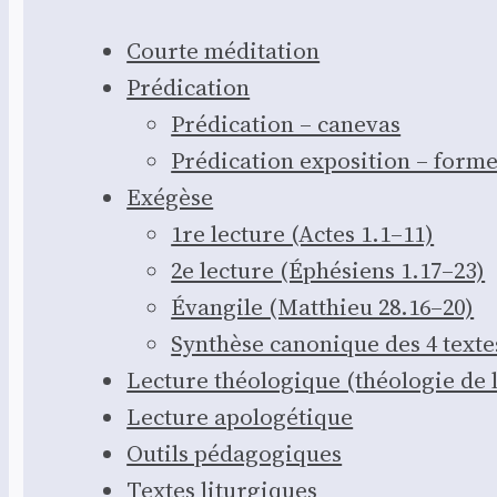
Courte médi­ta­tion
Pré­di­ca­tion
Pré­di­ca­tion – cane­vas
Pré­di­ca­tion expo­si­tion – for
Exé­gèse
1re lec­ture (Actes 1.1–11)
2e lec­ture (Éphé­siens 1.17–23)
Évan­gile (Mat­thieu 28.16–20)
Syn­thèse cano­nique des 4 texte
Lec­ture théo­lo­gique (théo­lo­gie de l
Lec­ture apo­lo­gé­tique
Outils péda­go­giques
Textes litur­giques