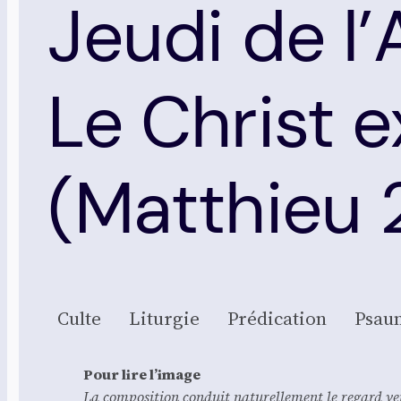
Jeudi de l
Le Christ e
(Matthieu 
Culte
Litur­gie
Pré­di­ca­tion
Psaum
Pour lire l’i­mage
La com­po­si­tion conduit natu­rel­le­ment le regard ver