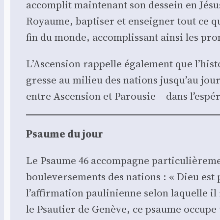
accom­plit main­te­nant son des­sein en Jé
Royaume, bap­ti­ser et ensei­gner tout ce q
fin du monde, accom­plis­sant ain­si les pr
L’Ascension rap­pelle éga­le­ment que l’h
gresse au milieu des nations jusqu’au jour 
entre Ascen­sion et Parou­sie – dans l’espér
Psaume du jour
Le Psaume 46 accom­pagne par­ti­cu­liè­re­me
bou­le­ver­se­ments des nations : « Dieu es
l’affirmation pau­li­nienne selon laquelle i
le Psau­tier de Genève, ce psaume occupe