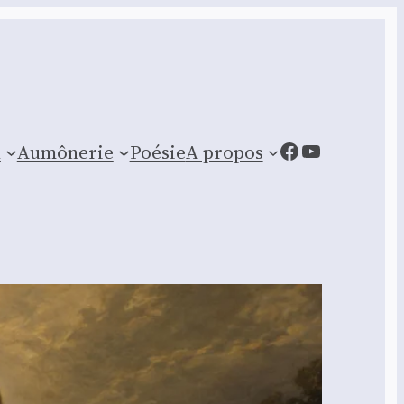
Facebook
YouTube
n
Aumônerie
Poésie
A propos