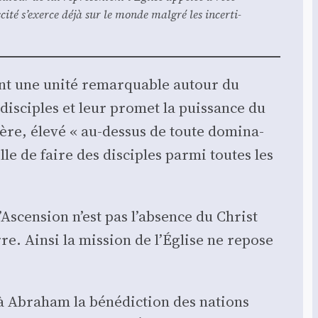
ci­té s’exerce déjà sur le monde mal­gré les incer­ti­
ment une uni­té remar­quable autour du
 dis­ciples et leur pro­met la puis­sance du
ère, éle­vé « au-des­sus de toute domi­na­
elle de faire des dis­ciples par­mi toutes les
L’Ascension n’est pas l’absence du Christ
re. Ain­si la mis­sion de l’Église ne repose
 à Abra­ham la béné­dic­tion des nations