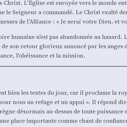
sus-Christ. L’Église est envoyée vers le monde en
ue le Sei­gneur a com­man­dé. Le Christ exal­té d
o­messes de l’Alliance : « Je serai votre Dieu, et
istoire humaine n’est pas aban­don­née au hasard
de son retour glo­rieux annon­cé par les anges d
ance, l’obéissance et la mis­sion.
nt bien les textes du jour, car il pro­clame la ro
t pour nous un refuge et un appui ». Il répond dir
l règne désor­mais au-des­sus de toute puis­sance 
 une place impor­tante comme chant de confiance