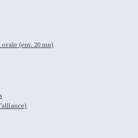
me orale (env. 20 mn)
s
’al­liance)