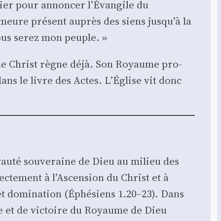
tier pour annon­cer l’Évangile du
emeure pré­sent auprès des siens jusqu’à la
 vous serez mon peuple. »
. Le Christ règne déjà. Son Royaume pro­
ans le livre des Actes. L’Église vit donc
yau­té sou­ve­raine de Dieu au milieu des
ec­te­ment à l’Ascension du Christ et à
et domi­na­tion (Éphé­siens 1.20–23). Dans
 et de vic­toire du Royaume de Dieu