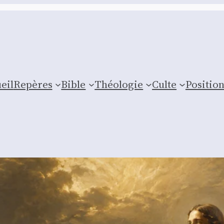
eil
Repères
Bible
Théologie
Culte
Posi­tio