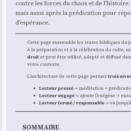
contre les forces du chaos et de l’histoire
mais aus­si après la pré­di­ca­tion pour ré
d’espérance.
Cette page ras­semble les textes bibliques du jour
à la pré­pa­ra­tion et à la célé­bra­tion du culte,
droit
et peut être uti­li­sé, adap­té et dif­fu­sé 
votre contexte.
L’architecture de cette page per­met
trois nive
Lec­teur pres­sé
→ médi­ta­tion + pré­di­ca­ti
Lec­teur enga­gé
→ ajoute l’exégèse → enra­
Lec­teur for­mé / res­pon­sable
→ va jusqu’à
SOMMAIRE