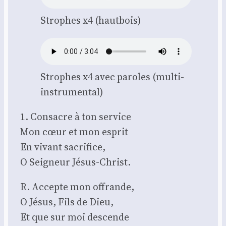
Strophes x4 (haut­bois)
Strophes x4 avec paroles (mul­ti-
ins­tru­men­tal)
1. Consacre à ton ser­vice
Mon cœur et mon esprit
En vivant sacri­fice,
O Sei­gneur Jésus-Christ.
R. Accepte mon offrande,
O Jésus, Fils de Dieu,
Et que sur moi des­cende