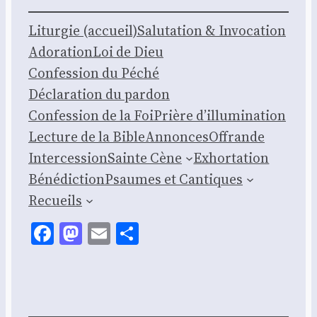
Litur­gie (accueil)
Salu­ta­tion & Invo­ca­tion
Ado­ra­tion
Loi de Dieu
Confes­sion du Péché
Décla­ra­tion du par­don
Confes­sion de la Foi
Prière d’illumination
Lec­ture de la Bible
Annonces
Offrande
Inter­ces­sion
Sainte Cène
Exhor­ta­tion
Béné­dic­tion
Psaumes et Can­tiques
Recueils
Facebook
Mastodon
Email
Share