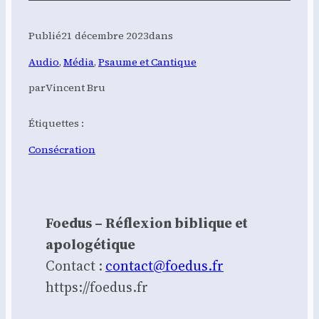
Publié
21 décembre 2023
dans
Audio
, 
Média
, 
Psaume et Cantique
par
Vincent Bru
Étiquettes :
Consécration
Foedus – Réflexion biblique et
apologétique
Contact :
contact@foedus.fr
https://foedus.fr⁠