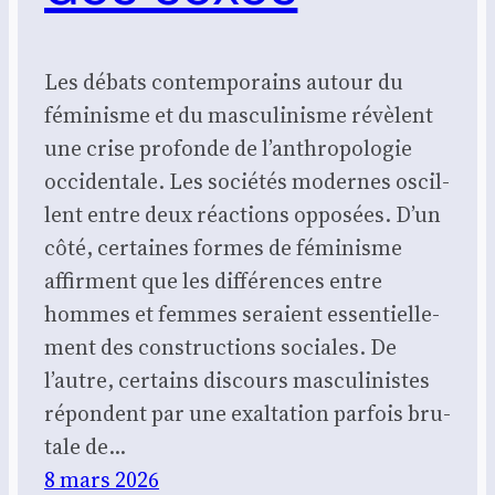
Les débats contem­po­rains autour du
fémi­nisme et du mas­cu­li­nisme révèlent
une crise pro­fonde de l’anthropologie
occi­den­tale. Les socié­tés modernes oscil­
lent entre deux réac­tions oppo­sées. D’un
côté, cer­taines formes de fémi­nisme
affirment que les dif­fé­rences entre
hommes et femmes seraient essen­tiel­le­
ment des construc­tions sociales. De
l’autre, cer­tains dis­cours mas­cu­li­nistes
répondent par une exal­ta­tion par­fois bru­
tale de…
8 mars 2026