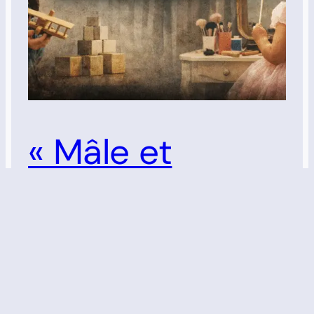
« Mâle et
femelle il les
créa » : une
anthropologie