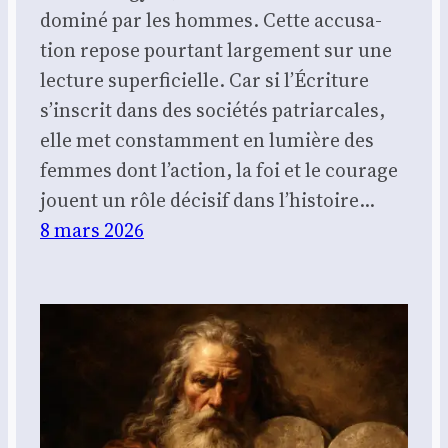
domi­né par les hommes. Cette accu­sa­
tion repose pour­tant lar­ge­ment sur une
lec­ture super­fi­cielle. Car si l’Écriture
s’inscrit dans des socié­tés patriar­cales,
elle met constam­ment en lumière des
femmes dont l’action, la foi et le cou­rage
jouent un rôle déci­sif dans l’histoire…
8 mars 2026