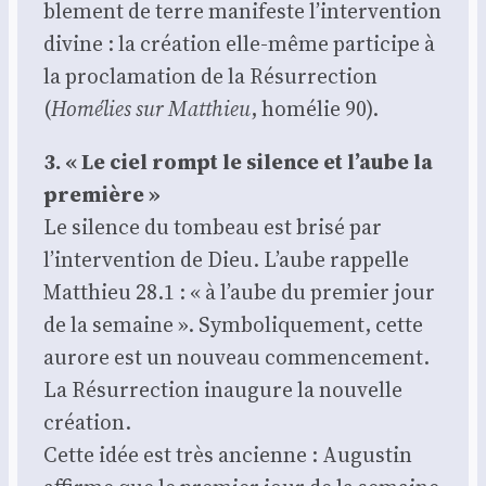
ble­ment de terre mani­feste l’intervention
divine : la créa­tion elle-même par­ti­cipe à
la pro­cla­ma­tion de la Résur­rec­tion
(
Homé­lies sur Mat­thieu
, homé­lie 90).
3. « Le ciel rompt le silence et l’aube la
pre­mière »
Le silence du tom­beau est bri­sé par
l’intervention de Dieu. L’aube rap­pelle
Mat­thieu 28.1 : « à l’aube du pre­mier jour
de la semaine ». Sym­bo­li­que­ment, cette
aurore est un nou­veau com­men­ce­ment.
La Résur­rec­tion inau­gure la nou­velle
créa­tion.
Cette idée est très ancienne : Augus­tin