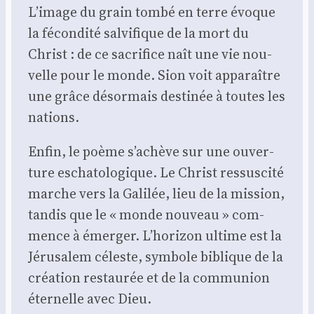
L’image du grain tom­bé en terre évoque
la fécon­di­té sal­vi­fique de la mort du
Christ : de ce sacri­fice naît une vie nou­
velle pour le monde. Sion voit appa­raître
une grâce désor­mais des­ti­née à toutes les
nations.
Enfin, le poème s’achève sur une ouver­
ture escha­to­lo­gique. Le Christ res­sus­ci­té
marche vers la Gali­lée, lieu de la mis­sion,
tan­dis que le « monde nou­veau » com­
mence à émer­ger. L’horizon ultime est la
Jéru­sa­lem céleste, sym­bole biblique de la
créa­tion res­tau­rée et de la com­mu­nion
éter­nelle avec Dieu.