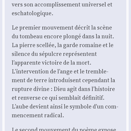
vers son accom­plis­se­ment uni­ver­sel et
escha­to­lo­gique.
Le pre­mier mou­ve­ment décrit la scène
du tom­beau encore plon­gé dans la nuit.
La pierre scel­lée, la garde romaine et le
silence du sépulcre repré­sentent
l’apparente vic­toire de la mort.
L’intervention de l’ange et le trem­ble­
ment de terre intro­duisent cepen­dant la
rup­ture divine : Dieu agit dans l’histoire
et ren­verse ce qui sem­blait défi­ni­tif.
L’aube devient ain­si le sym­bole d’un com­
men­ce­ment radi­cal.
Le second mou­ve­ment du poème expose