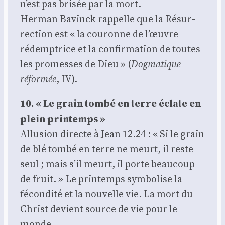
n’est pas bri­sée par la mort.
Her­man Bavinck rap­pelle que la Résur­
rec­tion est « la cou­ronne de l’œuvre
rédemp­trice et la confir­ma­tion de toutes
les pro­messes de Dieu » (
Dog­ma­tique
réfor­mée
, IV).
10. « Le grain tom­bé en terre éclate en
plein prin­temps »
Allu­sion directe à Jean 12.24 : « Si le grain
de blé tom­bé en terre ne meurt, il reste
seul ; mais s’il meurt, il porte beau­coup
de fruit. » Le prin­temps sym­bo­lise la
fécon­di­té et la nou­velle vie. La mort du
Christ devient source de vie pour le
monde.