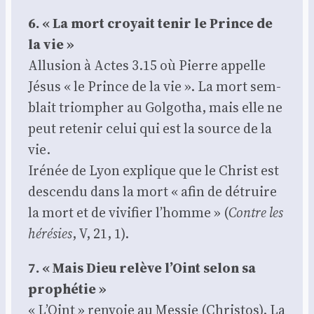
6. « La mort croyait tenir le Prince de
la vie »
Allu­sion à Actes 3.15 où Pierre appelle
Jésus « le Prince de la vie ». La mort sem­
blait triom­pher au Gol­go­tha, mais elle ne
peut rete­nir celui qui est la source de la
vie.
Iré­née de Lyon explique que le Christ est
des­cen­du dans la mort « afin de détruire
la mort et de vivi­fier l’homme » (
Contre les
héré­sies
, V, 21, 1).
7. « Mais Dieu relève l’Oint selon sa
pro­phé­tie »
« L’Oint » ren­voie au Mes­sie (Chris­tos). La