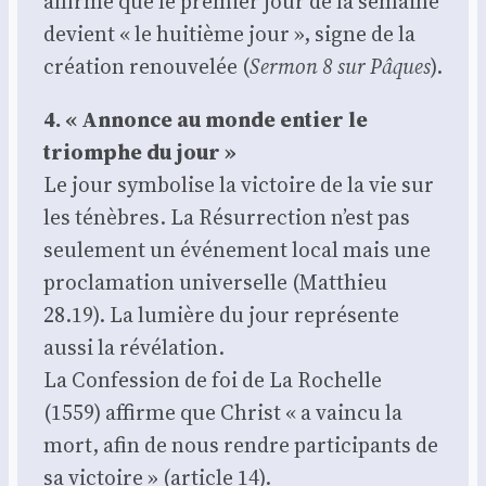
affirme que le pre­mier jour de la semaine
devient « le hui­tième jour », signe de la
créa­tion renou­ve­lée (
Ser­mon 8 sur Pâques
).
4. « Annonce au monde entier le
triomphe du jour »
Le jour sym­bo­lise la vic­toire de la vie sur
les ténèbres. La Résur­rec­tion n’est pas
seule­ment un évé­ne­ment local mais une
pro­cla­ma­tion uni­ver­selle (Mat­thieu
28.19). La lumière du jour repré­sente
aus­si la révé­la­tion.
La Confes­sion de foi de La Rochelle
(1559) affirme que Christ « a vain­cu la
mort, afin de nous rendre par­ti­ci­pants de
sa vic­toire » (article 14).