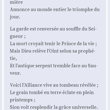
mière
Annonce au monde entier le triomphe du
jour.
La garde est ren­ver­sée au souffle du Sei­
gneur ;
La mort croyait tenir le Prince de la vie ;
Mais Dieu relève l’Oint selon sa pro­phé­
tie,
Et l’antique ser­pent tremble face au Sau­
veur.
Voi­ci l’Alliance vive au tom­beau révé­lée ;
Le grain tom­bé en terre éclate en plein
prin­temps ;
Sion voit res­plen­dir la grâce uni­ver­selle.