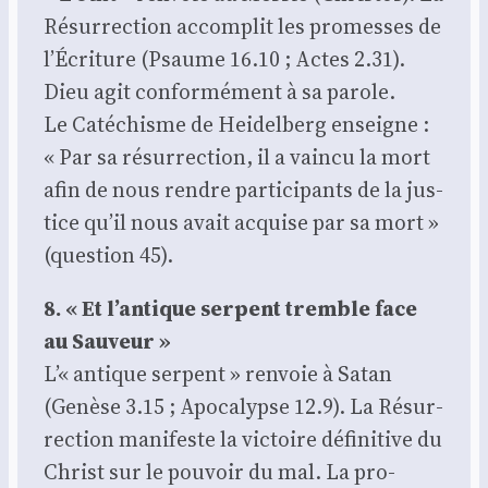
Résur­rec­tion accom­plit les pro­messes de
l’Écriture (Psaume 16.10 ; Actes 2.31).
Dieu agit confor­mé­ment à sa parole.
Le Caté­chisme de Hei­del­berg enseigne :
« Par sa résur­rec­tion, il a vain­cu la mort
afin de nous rendre par­ti­ci­pants de la jus­
tice qu’il nous avait acquise par sa mort »
(ques­tion 45).
8. « Et l’antique ser­pent tremble face
au Sau­veur »
L’« antique ser­pent » ren­voie à Satan
(Genèse 3.15 ; Apo­ca­lypse 12.9). La Résur­
rec­tion mani­feste la vic­toire défi­ni­tive du
Christ sur le pou­voir du mal. La pro­