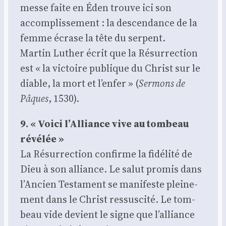
messe faite en Éden trouve ici son
accom­plis­se­ment : la des­cen­dance de la
femme écrase la tête du ser­pent.
Mar­tin Luther écrit que la Résur­rec­tion
est « la vic­toire publique du Christ sur le
diable, la mort et l’enfer » (
Ser­mons de
Pâques
, 1530).
9. « Voi­ci l’Alliance vive au tom­beau
révé­lée »
La Résur­rec­tion confirme la fidé­li­té de
Dieu à son alliance. Le salut pro­mis dans
l’Ancien Tes­ta­ment se mani­feste plei­ne­
ment dans le Christ res­sus­ci­té. Le tom­
beau vide devient le signe que l’alliance