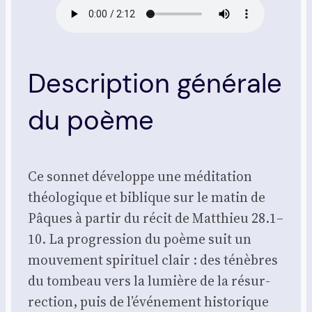
Description générale
du poème
Ce son­net déve­loppe une médi­ta­tion
théo­lo­gique et biblique sur le matin de
Pâques à par­tir du récit de Mat­thieu 28.1–
10. La pro­gres­sion du poème suit un
mou­ve­ment spi­ri­tuel clair : des ténèbres
du tom­beau vers la lumière de la résur­
rec­tion, puis de l’événement his­to­rique