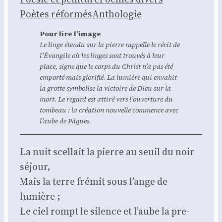
Poètes réfor­més
Antho­lo­gie
Pour lire l’image
Le linge éten­du sur la pierre rap­pelle le récit de
l’Évangile où les linges sont trou­vés à leur
place, signe que le corps du Christ n’a pas été
empor­té mais glo­ri­fié. La lumière qui enva­hit
la grotte sym­bo­lise la vic­toire de Dieu sur la
mort. Le regard est atti­ré vers l’ouverture du
tom­beau : la créa­tion nou­velle com­mence avec
l’aube de Pâques.
La nuit scel­lait la pierre au seuil du noir
séjour,
Mais la terre fré­mit sous l’ange de
lumière ;
Le ciel rompt le silence et l’aube la pre­