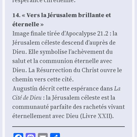
14. « Vers la Jéru­sa­lem brillante et
éter­nelle »
Image finale tirée d’Apocalypse 21.2 : la
Jéru­sa­lem céleste des­cend d’auprès de
Dieu. Elle sym­bo­lise l’achèvement du
salut et la com­mu­nion éter­nelle avec
Dieu. La Résur­rec­tion du Christ ouvre le
che­min vers cette cité.
Augus­tin décrit cette espé­rance dans
La
Cité de Dieu
: la Jéru­sa­lem céleste est la
com­mu­nau­té par­faite des rache­tés vivant
éter­nel­le­ment avec Dieu (Livre XXII).