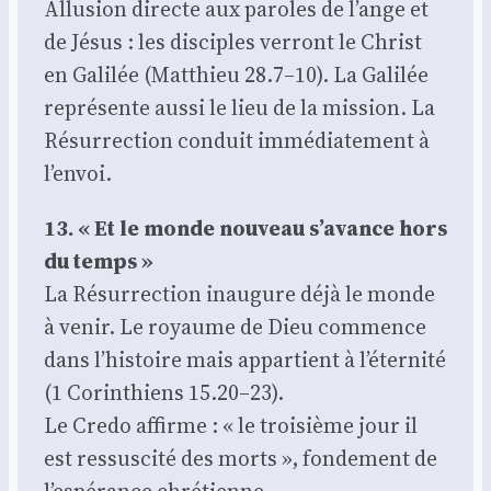
Allu­sion directe aux paroles de l’ange et
de Jésus : les dis­ciples ver­ront le Christ
en Gali­lée (Mat­thieu 28.7–10). La Gali­lée
repré­sente aus­si le lieu de la mis­sion. La
Résur­rec­tion conduit immé­dia­te­ment à
l’envoi.
13. « Et le monde nou­veau s’avance hors
du temps »
La Résur­rec­tion inau­gure déjà le monde
à venir. Le royaume de Dieu com­mence
dans l’histoire mais appar­tient à l’éternité
(1 Corin­thiens 15.20–23).
Le Cre­do affirme : « le troi­sième jour il
est res­sus­ci­té des morts », fon­de­ment de
l’espérance chré­tienne.