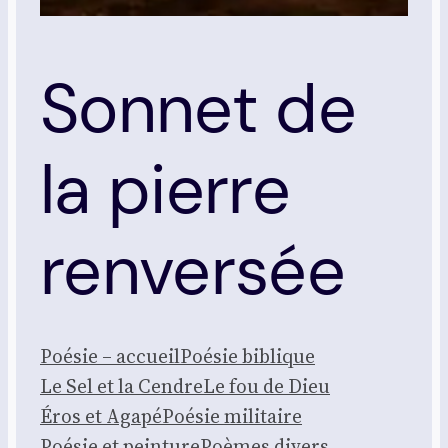
Sonnet de
la pierre
renversée
Poé­sie – accueil
Poé­sie biblique
Le Sel et la Cendre
Le fou de Dieu
Éros et Aga­pé
Poé­sie mili­taire
Poé­sie et pein­ture
Poèmes divers