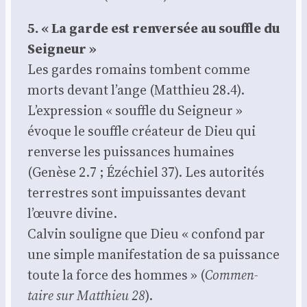
5. « La garde est ren­ver­sée au souffle du
Sei­gneur »
Les gardes romains tombent comme
morts devant l’ange (Mat­thieu 28.4).
L’expression « souffle du Sei­gneur »
évoque le souffle créa­teur de Dieu qui
ren­verse les puis­sances humaines
(Genèse 2.7 ; Ézé­chiel 37). Les auto­ri­tés
ter­restres sont impuis­santes devant
l’œuvre divine.
Cal­vin sou­ligne que Dieu « confond par
une simple mani­fes­ta­tion de sa puis­sance
toute la force des hommes » (
Com­men­
taire sur Mat­thieu 28
).