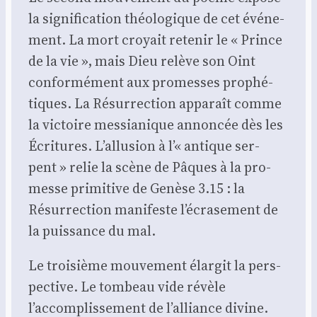
la signi­fi­ca­tion théo­lo­gique de cet évé­ne­
ment. La mort croyait rete­nir le « Prince
de la vie », mais Dieu relève son Oint
confor­mé­ment aux pro­messes pro­phé­
tiques. La Résur­rec­tion appa­raît comme
la vic­toire mes­sia­nique annon­cée dès les
Écri­tures. L’allusion à l’« antique ser­
pent » relie la scène de Pâques à la pro­
messe pri­mi­tive de Genèse 3.15 : la
Résur­rec­tion mani­feste l’écrasement de
la puis­sance du mal.
Le troi­sième mou­ve­ment élar­git la pers­
pec­tive. Le tom­beau vide révèle
l’accomplissement de l’alliance divine.