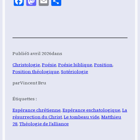
Facebook
Mastodon
Email
Share
Publié
5 avril 2026
dans
Christologie
, 
Poésie
, 
Poésie biblique
, 
Position
, 
Position théologique
, 
Sotériologie
par
Vincent Bru
Étiquettes :
Espérance chrétienne
, 
Espérance eschatologique
, 
La
résurrection du Christ
, 
Le tombeau vide
, 
Matthieu
28
, 
Théologie de l’alliance