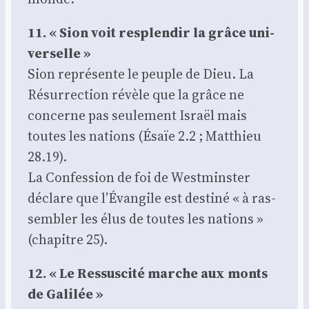
11. « Sion voit res­plen­dir la grâce uni­
ver­selle »
Sion repré­sente le peuple de Dieu. La
Résur­rec­tion révèle que la grâce ne
concerne pas seule­ment Israël mais
toutes les nations (Ésaïe 2.2 ; Mat­thieu
28.19).
La Confes­sion de foi de West­mins­ter
déclare que l’Évangile est des­ti­né « à ras­
sem­bler les élus de toutes les nations »
(cha­pitre 25).
12. « Le Res­sus­ci­té marche aux monts
de Gali­lée »