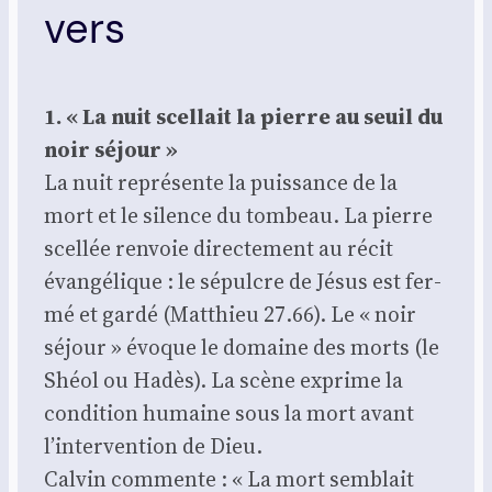
vers
1. « La nuit scel­lait la pierre au seuil du
noir séjour »
La nuit repré­sente la puis­sance de la
mort et le silence du tom­beau. La pierre
scel­lée ren­voie direc­te­ment au récit
évan­gé­lique : le sépulcre de Jésus est fer­
mé et gar­dé (Mat­thieu 27.66). Le « noir
séjour » évoque le domaine des morts (le
Shéol ou Hadès). La scène exprime la
condi­tion humaine sous la mort avant
l’intervention de Dieu.
Cal­vin com­mente : « La mort sem­blait