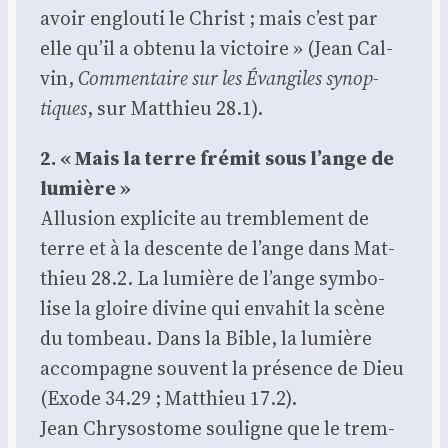
avoir englou­ti le Christ ; mais c’est par
elle qu’il a obte­nu la vic­toire » (Jean Cal­
vin,
Com­men­taire sur les Évan­giles synop­
tiques
, sur Mat­thieu 28.1).
2. « Mais la terre fré­mit sous l’ange de
lumière »
Allu­sion expli­cite au trem­ble­ment de
terre et à la des­cente de l’ange dans Mat­
thieu 28.2. La lumière de l’ange sym­bo­
lise la gloire divine qui enva­hit la scène
du tom­beau. Dans la Bible, la lumière
accom­pagne sou­vent la pré­sence de Dieu
(Exode 34.29 ; Mat­thieu 17.2).
Jean Chry­so­stome sou­ligne que le trem­