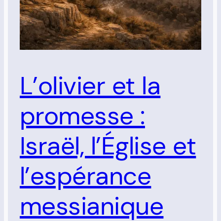
L’olivier et la
promesse :
Israël, l’Église et
l’espérance
messianique