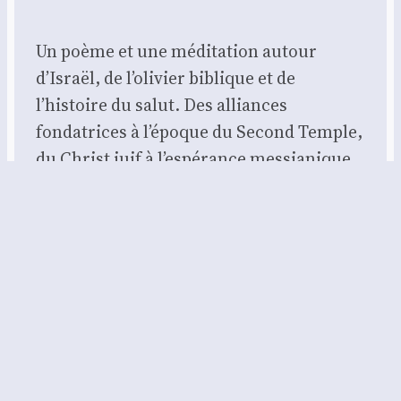
Un poème et une méditation autour
d’Israël, de l’olivier biblique et de
l’histoire du salut. Des alliances
fondatrices à l’époque du Second Temple,
du Christ juif à l’espérance messianique
encore ouverte, cette page invite à la
mémoire, à l’humilité et à la prière. Ni
manifeste politique, ni polémique : une
parole poétique pour se tenir…
29 janvier 2026