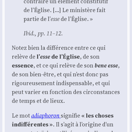
contraire un élé­ment consti­tu­tif
de l’Église. […] Le minis­tère fait
par­tie de l’
esse
de l’Église. »
Ibid.
, pp. 11–12.
Notez bien la dif­fé­rence entre ce qui
relève de
l’
esse
de l’Église
, de son
essence
, et ce qui relève de son
bene esse
,
de son bien-être, et qui n’est donc pas
rigou­reu­se­ment indis­pen­sable, et qui
peut varier en fonc­tion des cir­cons­tances
de temps et de lieux.
Le mot
adia­pho­ron
signi­fie
« les choses
indif­fé­rentes »
. Il s’a­git à l’o­ri­gine d’un