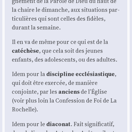
gne­ment de la Parole de Dieu du haut de
la chaire le dimanche, aux situa­tions par­
ti­cu­lières qui sont celles des fidèles,
durant la semaine.
Il en va de même pour ce qui est de la
caté­chèse
, que cela soit des jeunes
enfants, des ado­les­cents, ou des adultes.
Idem pour la
dis­ci­pline ecclé­sias­tique
,
qui doit être exer­cée, de manière
conjointe, par les
anciens
de l’É­glise
(voir plus loin la Confes­sion de Foi de La
Rochelle).
Idem pour le
dia­co­nat
. Fait signi­fi­ca­tif,