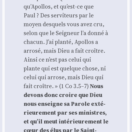
qu’Apollos, et qu’est-ce que
Paul ? Des ser­vi­teurs par le
moyen des­quels vous avez cru,
selon que le Sei­gneur l’a don­né à
cha­cun. J’ai plan­té, Apol­los a
arro­sé, mais Dieu a fait croître.
Ain­si ce n’est pas celui qui
plante qui est quelque chose, ni
celui qui arrose, mais Dieu qui
fait croître. » (1 Co 3.5–7)
Nous
devons donc croire que Dieu
nous enseigne sa Parole exté­
rieu­re­ment par ses ministres,
et qu’il meut inté­rieu­re­ment le
cœur des élus par le Saint-