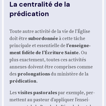
La centralité de la
prédication
Toute autre acti­vi­té de la vie de l’É­glise
doit être
subor­don­née
à cette tâche
prin­ci­pale et essen­tielle de
l’en­sei­gne­
ment fidèle de l’É­cri­ture Sainte
. Ou
plus exac­te­ment, toutes ces acti­vi­tés
annexes doivent être com­prises comme
des
pro­lon­ga­tions
du minis­tère de la
pré­di­ca­tion
.
Les
visites pas­to­rales
par exemple, per­
mettent au pas­teur d’ap­pli­quer l’en­sei­