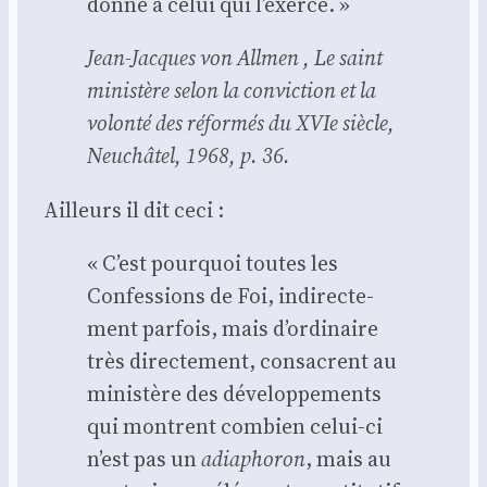
donne à celui qui l’exerce. »
Jean-Jacques von All­men , Le saint
minis­tère selon la convic­tion et la
volon­té des réfor­més du XVIe siècle,
Neu­châ­tel, 1968, p. 36.
Ailleurs il dit ceci :
« C’est pour­quoi toutes les
Confes­sions de Foi, indi­rec­te­
ment par­fois, mais d’ordinaire
très direc­te­ment, consacrent au
minis­tère des déve­lop­pe­ments
qui montrent com­bien celui-ci
n’est pas un
adia­pho­ron
, mais au