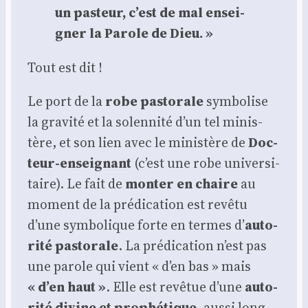
un pas­teur, c’est de mal ensei­
gner la Parole de Dieu. »
Tout est dit !
Le port de la
robe pas­to­rale
sym­bo­lise
la gra­vi­té et la solen­ni­té d’un tel minis­
tère, et son lien avec le minis­tère de
Doc­
teur-ensei­gnant
(c’est une robe uni­ver­si­
taire). Le fait de
mon­ter en chaire
au
moment de la pré­di­ca­tion est revê­tu
d’une sym­bo­lique forte en termes d’
auto­
ri­té pas­to­rale
. La pré­di­ca­tion n’est pas
une parole qui vient « d’en bas » mais
« d’en haut »
. Elle est revê­tue d’une
auto­
ri­té divine et pro­phé­tique
, aus­si long­