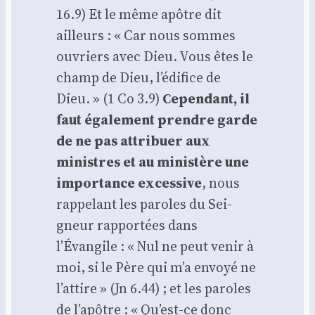
16.9) Et le même apôtre dit
ailleurs : « Car nous sommes
ouvriers avec Dieu. Vous êtes le
champ de Dieu, l’édifice de
Dieu. » (1 Co 3.9)
Cepen­dant, il
faut éga­le­ment prendre garde
de ne pas attri­buer aux
ministres et au minis­tère une
impor­tance exces­sive
, nous
rap­pe­lant les paroles du Sei­
gneur rap­por­tées dans
l’Évangile : « Nul ne peut venir à
moi, si le Père qui m’a envoyé ne
l’attire » (Jn 6.44) ; et les paroles
de l’apôtre : « Qu’est-ce donc