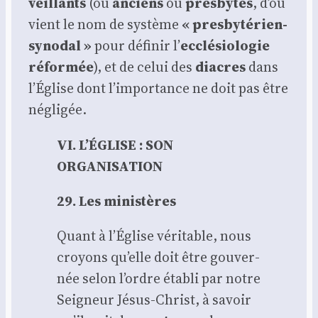
veillants
(ou
anciens
ou
pres­bytes
, d’où
vient le nom de sys­tème
« pres­by­té­rien-
syno­dal »
pour défi­nir l’
ecclé­sio­lo­gie
réfor­mée
), et de celui des
diacres
dans
l’É­glise dont l’im­por­tance ne doit pas être
négli­gée.
VI. L’ÉGLISE : SON
ORGANISATION
29. Les minis­tères
Quant à l’É­glise véri­table, nous
croyons qu’elle doit être gou­ver­
née selon l’ordre éta­bli par notre
Sei­gneur Jésus-Christ, à savoir