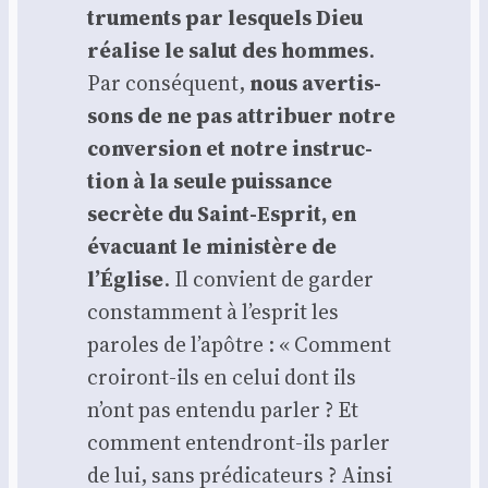
tru­ments par les­quels Dieu
réa­lise le salut des hommes
.
Par consé­quent,
nous aver­tis­
sons de ne pas attri­buer notre
conver­sion et notre ins­truc­
tion à la seule puis­sance
secrète du Saint-Esprit, en
éva­cuant le minis­tère de
l’Église
. Il convient de gar­der
constam­ment à l’esprit les
paroles de l’apôtre : « Com­ment
croi­ront-ils en celui dont ils
n’ont pas enten­du par­ler ? Et
com­ment enten­dront-ils par­ler
de lui, sans pré­di­ca­teurs ? Ain­si