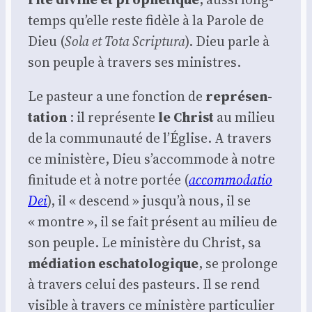
temps qu’elle reste fidèle à la Parole de
Dieu (
Sola et Tota Scrip­tu­ra
). Dieu parle à
son peuple à tra­vers ses ministres.
Le pas­teur a une fonc­tion de
repré­sen­
ta­tion
: il repré­sente
le Christ
au milieu
de la com­mu­nau­té de l’É­glise. A tra­vers
ce minis­tère, Dieu s’ac­com­mode à notre
fini­tude et à notre por­tée (
accom­mo­da­tio
Dei
), il « des­cend » jus­qu’à nous, il se
« montre », il se fait pré­sent au milieu de
son peuple. Le minis­tère du Christ, sa
média­tion escha­to­lo­gique
, se pro­longe
à tra­vers celui des pas­teurs. Il se rend
visible à tra­vers ce minis­tère par­ti­cu­lier