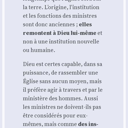
la terre. L’origine, l’institution
et les fonc­tions des ministres
sont donc anciennes ;
elles
remontent à Dieu lui-même
et
non à une ins­ti­tu­tion nou­velle
ou humaine.
Dieu est certes capable, dans sa
puis­sance, de ras­sem­bler une
Église sans aucun moyen, mais
il pré­fère agir à tra­vers et par le
minis­tère des hommes. Aus­si
les ministres ne doivent-ils pas
être consi­dé­rés pour eux-
mêmes, mais comme
des ins­