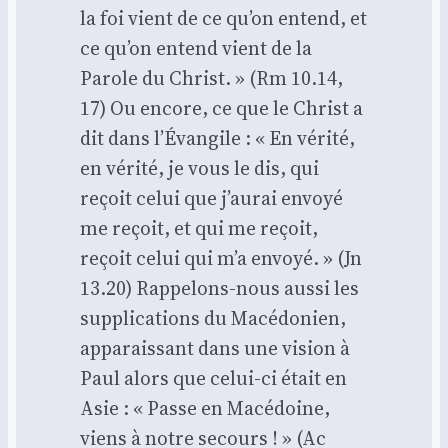
la foi vient de ce qu’on entend, et
ce qu’on entend vient de la
Parole du Christ. » (Rm 10.14,
17) Ou encore, ce que le Christ a
dit dans l’Évangile : « En véri­té,
en véri­té, je vous le dis, qui
reçoit celui que j’aurai envoyé
me reçoit, et qui me reçoit,
reçoit celui qui m’a envoyé. » (Jn
13.20) Rap­pe­lons-nous aus­si les
sup­pli­ca­tions du Macé­do­nien,
appa­rais­sant dans une vision à
Paul alors que celui-ci était en
Asie : « Passe en Macé­doine,
viens à notre secours ! » (Ac