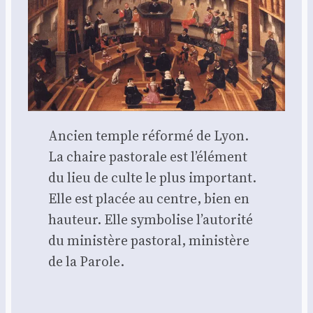
Ancien temple réfor­mé de Lyon.
La chaire pas­to­rale est l’élé­ment
du lieu de culte le plus impor­tant.
Elle est pla­cée au centre, bien en
hau­teur. Elle sym­bo­lise l’au­to­ri­té
du minis­tère pas­to­ral, minis­tère
de la Parole.