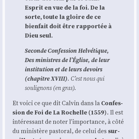
Esprit en vue de la foi. De la
sorte, toute la gloire de ce
bien­fait doit être rap­por­tée à
Dieu seul.
Seconde Confes­sion Hel­vé­tique,
Des ministres de l’Église, de leur
ins­ti­tu­tion et de leurs devoirs
(cha­pitre XVIII)
. C’est nous qui
sou­li­gnons (en gras).
Et voi­ci ce que dit Cal­vin dans la
Confes­
sion de Foi de La Rochelle (1559)
. Il est
inté­res­sant de noter l’im­por­tance, à côté
du minis­tère pas­to­ral, de celui des
sur­