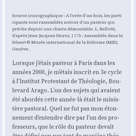
Source ico­no­gra­phique : A l’orée d’un bois, les par­ti­
ci­pants sont ras­sem­blés autour d’un pas­teur qui
prêche depuis une chaire démon­table. L. Bel­lot­ti,
d’après Jean-Jacques Stor­ni, 1775 : Assem­blée dans le
Désert © Musée inter­na­tio­nal de la Réforme (MIR),
Genève.
Lorsque j’étais pas­teur à Paris dans les
années 2000, je m’é­tais ins­crit en 3e cycle
à l’Institut Pro­tes­tant de Théo­lo­gie, Bou­
le­vard Ara­go. L’un des sujets qui avaient
été abor­dés cette année-là était le minis­
tère pas­to­ral. Quel ne fut pas mon éton­
ne­ment d’en­tendre dire par l’un des pro­
fes­seurs, que le rôle du pas­teur devait
être défi­ni non pas tant de manière théo­