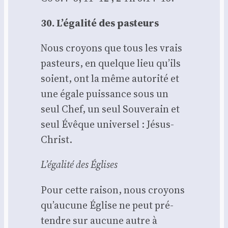
30. L’é­ga­li­té des pas­teurs
Nous croyons que tous les vrais
pas­teurs, en quelque lieu qu’ils
soient, ont la même auto­ri­té et
une égale puis­sance sous un
seul Chef, un seul Sou­ve­rain et
seul Évêque uni­ver­sel : Jésus-
Christ.
L’é­ga­li­té des Églises
Pour cette rai­son, nous croyons
qu’au­cune Église ne peut pré­
tendre sur aucune autre à