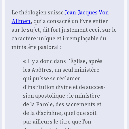
Le théo­lo­gien suisse
Jean-Jacques Von
All­men
, qui a consa­cré un livre entier
sur le sujet, dit fort jus­te­ment ceci, sur le
carac­tère unique et irrem­pla­çable du
minis­tère pas­to­ral :
« Il y a donc dans l’Église, après
les Apôtres, un seul minis­tère
qui puisse se récla­mer
d’institution divine et de suc­ces­
sion apos­to­lique : le minis­tère
de la Parole, des sacre­ments et
de la dis­ci­pline, quel que soit
par ailleurs le titre que l’on