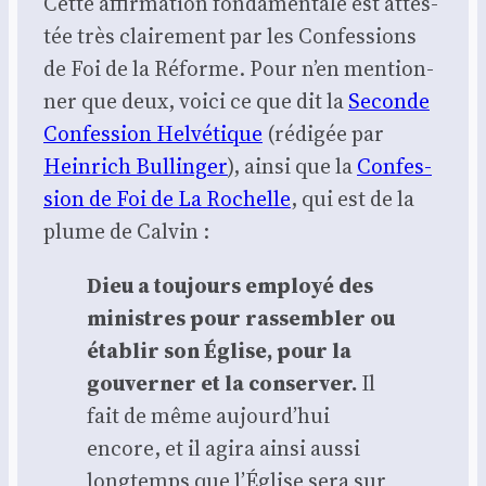
Cette affir­ma­tion fon­da­men­tale est attes­
tée très clai­re­ment par les Confes­sions
de Foi de la Réforme. Pour n’en men­tion­
ner que deux, voi­ci ce que dit la
Seconde
Confes­sion Hel­vé­tique
(rédi­gée par
Hein­rich Bul­lin­ger
), ain­si que la
Confes­
sion de Foi de La Rochelle
, qui est de la
plume de Cal­vin :
Dieu a tou­jours employé des
ministres pour ras­sem­bler ou
éta­blir son Église, pour la
gou­ver­ner et la conser­ver.
Il
fait de même aujourd’hui
encore, et il agi­ra ain­si aus­si
long­temps que l’Église sera sur