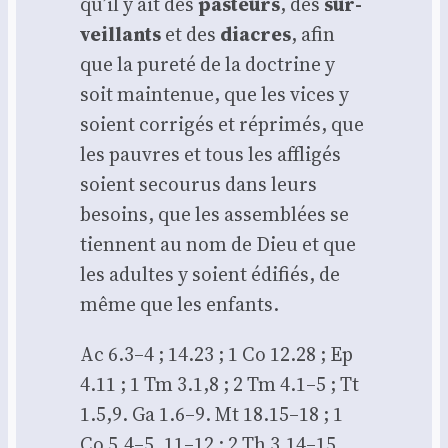
qu’il y ait des
pas­teurs
, des
sur­
veillants
et des
diacres
, afin
que la pure­té de la doc­trine y
soit main­te­nue, que les vices y
soient cor­ri­gés et répri­més, que
les pauvres et tous les affli­gés
soient secou­rus dans leurs
besoins, que les assem­blées se
tiennent au nom de Dieu et que
les adultes y soient édi­fiés, de
même que les enfants.
Ac 6.3–4 ; 14.23 ; 1 Co 12.28 ; Ep
4.11 ; 1 Tm 3.1,8 ; 2 Tm 4.1–5 ; Tt
1.5,9. Ga 1.6–9. Mt 18.15–18 ; 1
Co 5.4–5, 11–12 ; 2 Th 3.14–15.