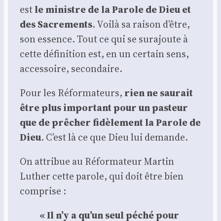
est
le ministre de la Parole de Dieu et
des Sacre­ments
. Voi­là sa rai­son d’être,
son essence. Tout ce qui se sur­ajoute à
cette défi­ni­tion est, en un cer­tain sens,
acces­soire, secon­daire.
Pour les Réfor­ma­teurs,
rien ne sau­rait
être plus impor­tant pour un pas­teur
que de prê­cher fidè­le­ment la Parole de
Dieu
. C’est là ce que Dieu lui demande.
On attri­bue au Réfor­ma­teur Mar­tin
Luther cette parole, qui doit être bien
com­prise :
« Il n’y a qu’un seul péché pour