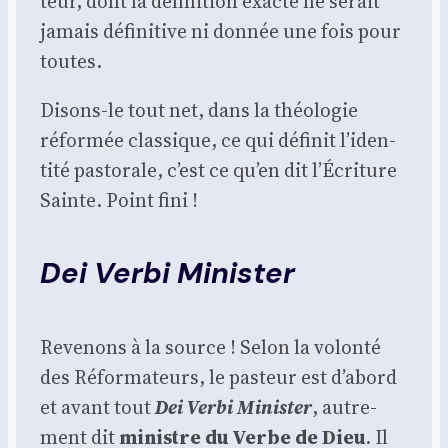
teur, dont la défi­ni­tion exacte ne serait
jamais défi­ni­tive ni don­née une fois pour
toutes.
Disons-le tout net, dans la théo­lo­gie
réfor­mée clas­sique, ce qui défi­nit l’i­den­
ti­té pas­to­rale, c’est ce qu’en dit l’Écriture
Sainte. Point fini !
Dei Verbi Minister
Reve­nons à la source ! Selon la volon­té
des Réfor­ma­teurs, le pas­teur est d’a­bord
et avant tout
Dei Ver­bi Minis­ter
, autre­
ment dit
ministre du Verbe de Dieu
. Il