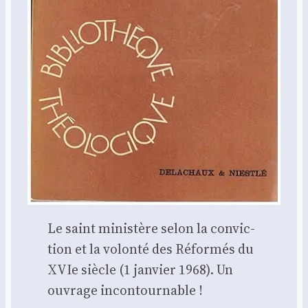
Le saint minis­tère selon la convic­
tion et la volon­té des Réfor­més du
XVIe siècle (1 jan­vier 1968). Un
ouvrage incon­tour­nable !