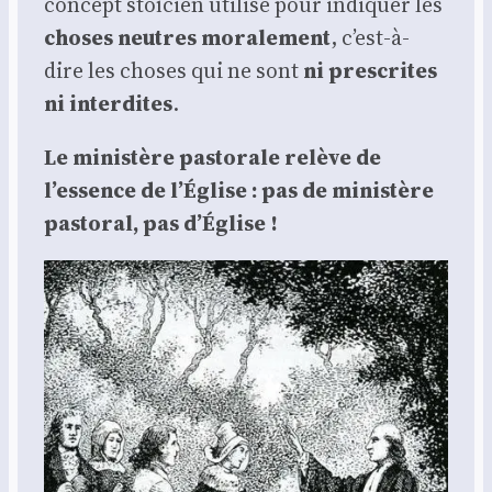
concept stoï­cien uti­li­sé pour indi­quer les
choses neutres
mora­le­ment
, c’est-à-
dire les choses qui ne sont
ni pres­crites
ni inter­dites
.
Le minis­tère pas­to­rale relève de
l’essence de l’Église : pas de minis­tère
pas­to­ral, pas d’Église !