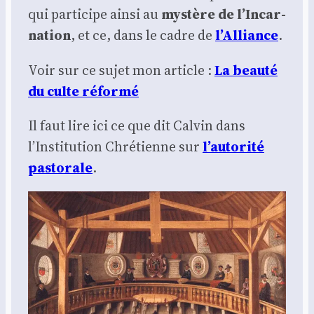
qui par­ti­cipe ain­si au
mys­tère de l’In­car­
na­tion
, et ce, dans le cadre de
l’Al­liance
.
Voir sur ce sujet mon article :
La beau­té
du culte réfor­mé
Il faut lire ici ce que dit Cal­vin dans
l’Institution Chré­tienne sur
l’autorité
pas­to­rale
.