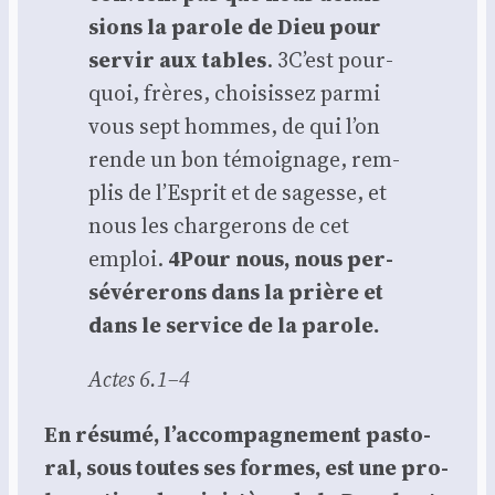
sions la parole de Dieu pour
ser­vir aux tables
. 3C’est pour­
quoi, frères, choi­sis­sez par­mi
vous sept hommes, de qui l’on
rende un bon témoi­gnage, rem­
plis de l’Es­prit et de sagesse, et
nous les char­ge­rons de cet
emploi.
4Pour nous, nous per­
sé­vé­re­rons dans la prière et
dans le ser­vice de la parole.
Actes 6.1–4
En résu­mé, l’ac­com­pa­gne­ment pas­to­
ral, sous toutes ses formes, est une pro­