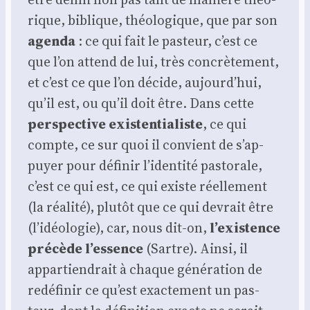
rique, biblique, théo­lo­gique, que par son
agen­da
: ce qui fait le pas­teur, c’est ce
que l’on attend de lui, très concrè­te­ment,
et c’est ce que l’on décide, aujourd’hui,
qu’il est, ou qu’il doit être. Dans cette
pers­pec­tive
exis­ten­tia­liste
, ce qui
compte, ce sur quoi il convient de s’ap­
puyer pour défi­nir l’i­den­ti­té pas­to­rale,
c’est ce qui est, ce qui existe réel­le­ment
(la réa­li­té), plu­tôt que ce qui devrait être
(l’i­déo­lo­gie), car, nous dit-on,
l’existence
pré­cède l’essence
(Sartre). Ain­si, il
appar­tien­drait à chaque géné­ra­tion de
redé­fi­nir ce qu’est exac­te­ment un pas­