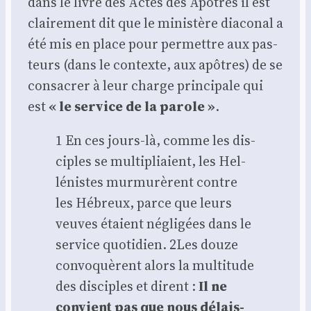
dans le livre des Actes des Apôtres il est
clai­re­ment dit que le minis­tère dia­co­nal a
été mis en place pour per­mettre aux pas­
teurs (dans le contexte, aux apôtres) de se
consa­crer à leur charge prin­ci­pale qui
est
« le ser­vice de la parole »
.
1 En ces jours-là, comme les dis­
ciples se mul­ti­pliaient, les Hel­
lé­nistes mur­mu­rèrent contre
les Hébreux, parce que leurs
veuves étaient négli­gées dans le
ser­vice quo­ti­dien. 2Les douze
convo­quèrent alors la mul­ti­tude
des dis­ciples et dirent :
Il ne
convient pas que nous délais­