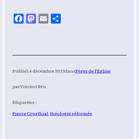
ge­
ment…
Facebook
Mastodon
Email
Share
Publié
14 décembre 2023
dans
Pères de l'Eglise
par
Vincent Bru
Étiquettes :
Pierre Courthial
, 
théologie réformée