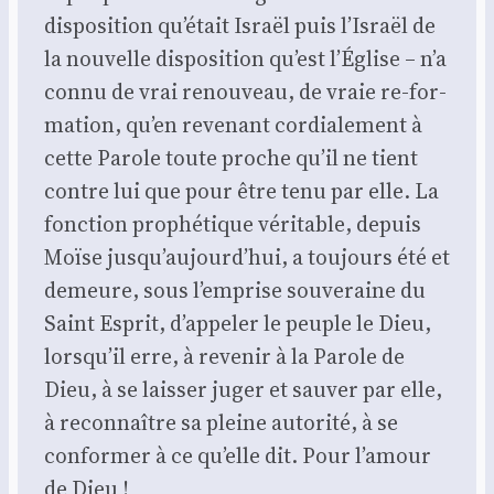
dis­po­si­tion qu’é­tait Israël puis l’Is­raël de
la nou­velle dis­po­si­tion qu’est l’É­glise – n’a
connu de vrai renou­veau, de vraie re-for­
ma­tion, qu’en reve­nant cor­dia­le­ment à
cette Parole toute proche qu’il ne tient
contre lui que pour être tenu par elle. La
fonc­tion pro­phé­tique véri­table, depuis
Moïse jus­qu’au­jourd’­hui, a tou­jours été et
demeure, sous l’emprise sou­ve­raine du
Saint Esprit, d’ap­pe­ler le peuple le Dieu,
lors­qu’il erre, à reve­nir à la Parole de
Dieu, à se lais­ser juger et sau­ver par elle,
à recon­naître sa pleine auto­ri­té, à se
confor­mer à ce qu’elle dit. Pour l’a­mour
de Dieu !