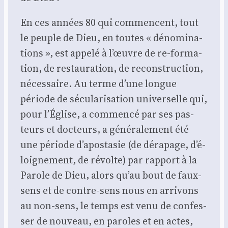
En ces années 80 qui com­mencent, tout
le peuple de Dieu, en toutes « déno­mi­na­
tions », est appe­lé à l’œuvre de re-for­ma­
tion, de res­tau­ra­tion, de recons­truc­tion,
néces­saire. Au terme d’une longue
période de sécu­la­ri­sa­tion uni­ver­selle qui,
pour l’É­glise, a com­men­cé par ses pas­
teurs et doc­teurs, a géné­ra­le­ment été
une période d’a­po­sta­sie (de déra­page, d’é­
loi­gne­ment, de révolte) par rap­port à la
Parole de Dieu, alors qu’au bout de faux-
sens et de contre-sens nous en arri­vons
au non-sens, le temps est venu de confes­
ser de nou­veau, en paroles et en actes,