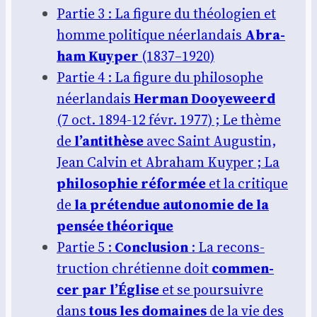
Par­tie 3 : La figure du théo­lo­gien et
homme poli­tique néer­lan­dais
Abra­
ham Kuy­per
(1837–1920)
Par­tie 4 : La figure du phi­lo­sophe
néer­lan­dais
Her­man Dooye­weerd
(7 oct. 1894-12 févr. 1977) ; Le thème
de
l’an­ti­thèse
avec Saint Augus­tin,
Jean Cal­vin et Abra­ham Kuy­per ; La
phi­lo­so­phie réfor­mée
et la cri­tique
de
la pré­ten­due auto­no­mie de la
pen­sée théo­rique
Par­tie 5 :
Conclu­sion
: La recons­
truc­tion chré­tienne doit
com­men­
cer par l’
É
glise
et se pour­suivre
dans
tous les domaines
de la vie des