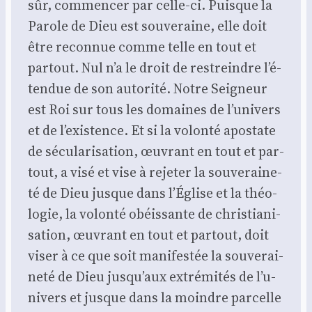
sûr, com­men­cer par celle-ci. Puisque la
Parole de Dieu est sou­ve­raine, elle doit
être recon­nue comme telle en tout et
par­tout. Nul n’a le droit de res­treindre l’é­
ten­due de son auto­ri­té. Notre Sei­gneur
est Roi sur tous les domaines de l’u­ni­vers
et de l’exis­tence. Et si la volon­té apos­tate
de sécu­la­ri­sa­tion, œuvrant en tout et par­
tout, a visé et vise à reje­ter la sou­ve­rai­ne­
té de Dieu jusque dans l’É­glise et la théo­
lo­gie, la volon­té obéis­sante de chris­tia­ni­
sa­tion, œuvrant en tout et par­tout, doit
viser à ce que soit mani­fes­tée la sou­ve­rai­
ne­té de Dieu jus­qu’aux extré­mi­tés de l’u­
ni­vers et jusque dans la moindre par­celle