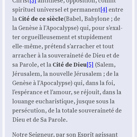
Christ
[3]
anti­thèse, oppo­si­tion, conflit
spi­ri­tuel uni­ver­sel et per­ma­nent
[4]
entre
la
Cité de ce siècle
(Babel, Baby­lone ; de
la Genèse à l’A­po­ca­lypse) qui, pour s’exal­
ter orgueilleu­se­ment et stu­pi­de­ment
elle-même, pré­tend s’ar­ra­cher et tout
arra­cher à la sou­ve­rai­ne­té de Dieu et de
sa Parole, et la
Cité de Dieu
[5]
(Salem,
Jéru­sa­lem, la nou­velle Jéru­sa­lem ; de la
Genèse à l’A­po­ca­lypse) qui, dans la foi,
l’es­pé­rance et l’a­mour, se réjouit, dans la
louange eucha­ris­tique, jusque sous la
per­sé­cu­tion, de la totale sou­ve­rai­ne­té de
Dieu et de Sa Parole.
Notre Sei­gneur, par son Esprit agis­sant