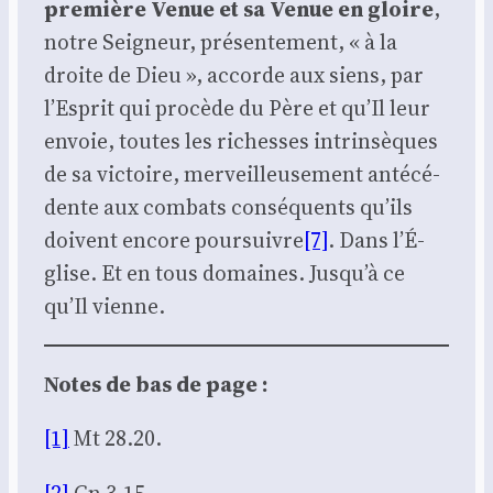
pre­mière Venue et sa Venue en gloire
,
notre Sei­gneur, pré­sen­te­ment, « à la
droite de Dieu », accorde aux siens, par
l’Es­prit qui pro­cède du Père et qu’Il leur
envoie, toutes les richesses intrin­sèques
de sa vic­toire, mer­veilleu­se­ment anté­cé­
dente aux com­bats consé­quents qu’ils
doivent encore pour­suivre
[7]
. Dans l’É­
glise. Et en tous domaines. Jus­qu’à ce
qu’Il vienne.
Notes de bas de page :
[1]
Mt 28.20.
[2]
Gn 3.15.