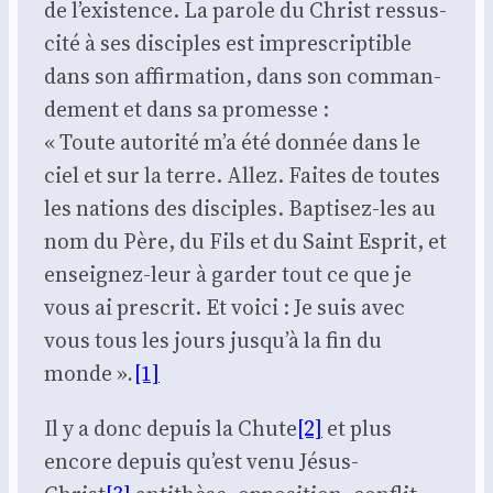
de l’exis­tence. La parole du Christ res­sus­
ci­té à ses dis­ciples est impres­crip­tible
dans son affir­ma­tion, dans son com­man­
de­ment et dans sa pro­messe :
« Toute auto­ri­té m’a été don­née dans le
ciel et sur la terre. Allez. Faites de toutes
les nations des dis­ciples. Bap­ti­sez-les au
nom du Père, du Fils et du Saint Esprit, et
ensei­gnez-leur à gar­der tout ce que je
vous ai pres­crit. Et voi­ci : Je suis avec
vous tous les jours jus­qu’à la fin du
monde »
.
[1]
Il y a donc depuis la Chute
[2]
et plus
encore depuis qu’est venu Jésus-