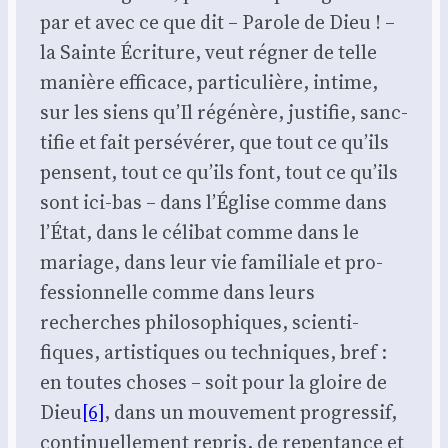
par et avec ce que dit – Parole de Dieu ! –
la Sainte Écri­ture, veut régner de telle
manière effi­cace, par­ti­cu­lière, intime,
sur les siens qu’Il régé­nère, jus­ti­fie, sanc­
ti­fie et fait per­sé­vé­rer, que tout ce qu’ils
pensent, tout ce qu’ils font, tout ce qu’ils
sont ici-bas – dans l’Église comme dans
l’É­tat, dans le céli­bat comme dans le
mariage, dans leur vie fami­liale et pro­
fes­sion­nelle comme dans leurs
recherches phi­lo­so­phiques, scien­ti­
fiques, artis­tiques ou tech­niques, bref :
en toutes choses – soit pour la gloire de
Dieu
[6]
, dans un mou­ve­ment pro­gres­sif,
conti­nuel­le­ment repris, de repen­tance et