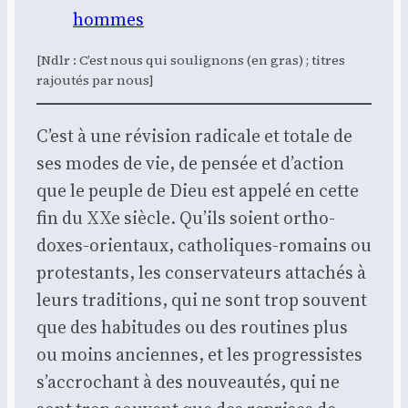
hommes
[Ndlr : C’est nous qui sou­li­gnons (en gras) ; titres
rajou­tés par nous]
C’est à une révi­sion radi­cale et totale de
ses modes de vie, de pen­sée et d’ac­tion
que le peuple de Dieu est appe­lé en cette
fin du XXe siècle. Qu’ils soient ortho­
doxes-orien­taux, catho­liques-romains ou
pro­tes­tants, les conser­va­teurs atta­chés à
leurs tra­di­tions, qui ne sont trop sou­vent
que des habi­tudes ou des rou­tines plus
ou moins anciennes, et les pro­gres­sistes
s’ac­cro­chant à des nou­veau­tés, qui ne