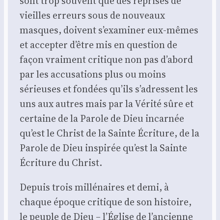
sont trop sou­vent que des reprises de
vieilles erreurs sous de nou­veaux
masques, doivent s’exa­mi­ner eux-mêmes
et accep­ter d’être mis en ques­tion de
façon vrai­ment cri­tique non pas d’a­bord
par les accu­sa­tions plus ou moins
sérieuses et fon­dées qu’ils s’a­dressent les
uns aux autres mais par la Véri­té sûre et
cer­taine de la Parole de Dieu incar­née
qu’est le Christ de la Sainte Écri­ture, de ­la
Parole de Dieu ins­pi­rée qu’est la Sainte
Écri­ture du Christ.
Depuis trois mil­lé­naires et demi, à
chaque époque cri­tique de son his­toire,
le peuple de Dieu – l’É­glise de l’an­cienne