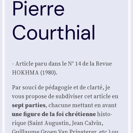
Pierre
Courthial
- Article paru dans le N° 14 de la Revue
HOKHMA (1980).
Par sou­ci de péda­go­gie et de clar­té, je
vous pro­pose de sub­di­vi­ser cet article en
sept par­ties
, cha­cune met­tant en avant
une figure de la foi chré­tienne
his­to­
rique (Saint Augus­tin, Jean Cal­vin,
Guillaume Groen Van Prins­te­rer, etc.) ou