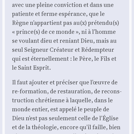
avec une pleine convic­tion et dans une
patiente et ferme espé­rance, que le
Règne n’ap­par­tient pas au(x) prétendu(s)
« prince(s) de ce monde », ni à l’homme
se vou­lant dieu et reniant Dieu, mais au
seul Sei­gneur Créa­teur et Rédemp­teur
qui est éter­nel­le­ment : le Père, le Fils et
le Saint Esprit.
Il faut ajou­ter et pré­ci­ser que l’œuvre de
re-for­ma­tion, de res­tau­ra­tion, de recons­
truc­tion chré­tienne à laquelle, dans le
monde entier, est appe­lé le peuple de
Dieu n’est pas seule­ment celle de l’É­glise
et de la théo­lo­gie, encore qu’il faille, bien