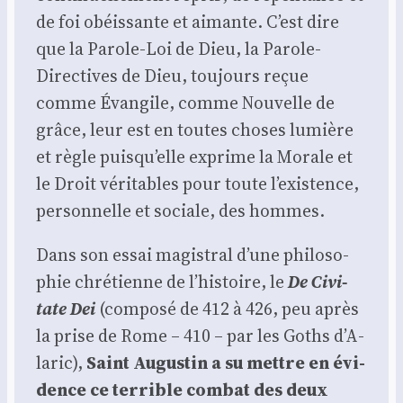
de foi obéis­sante et aimante. C’est dire
que la Parole-Loi de Dieu, la Parole-
Direc­tives de Dieu, tou­jours reçue
comme Évan­gile, comme Nou­velle de
grâce, leur est en toutes choses lumière
et règle puis­qu’elle exprime la Morale et
le Droit véri­tables pour toute l’exis­tence,
per­son­nelle et sociale, des hommes.
Dans son essai magis­tral d’une phi­lo­so­
phie chré­tienne de l’his­toire, le
De Civi­
tate Dei
(com­po­sé de 412 à 426, peu après
la prise de Rome – 410 – par les Goths d’A­
la­ric),
Saint Augus­tin a su mettre en évi­
dence ce ter­rible com­bat des deux