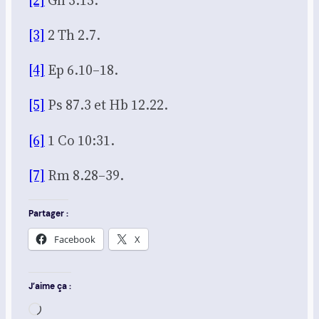
[3]
2 Th 2.7.
[4]
Ep 6.10–18.
[5]
Ps 87.3 et Hb 12.22.
[6]
1 Co 10:31.
[7]
Rm 8.28–39.
Partager :
Face­book
X
J’aime ça :
Char­