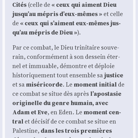
Cités
(celle de
« ceux qui aiment Dieu
jus­qu’au mépris d’eux-mêmes »
et celle
de
« ceux qui s’aiment eux-mêmes jus­
qu’au mépris de Dieu »
).
Par ce com­bat, le Dieu tri­ni­taire sou­ve­
rain, confor­mé­ment à son des­sein éter­
nel et immuable, démontre et déploie
his­to­ri­que­ment tout ensemble sa
jus­tice
et sa
misé­ri­corde
. Le
moment ini­tial
de
ce com­bat se situe dès après
l’a­po­sta­sie
ori­gi­nelle du genre humain, avec
Adam et Eve
, en Eden. Le
moment cen­
tral
et déci­sif de ce com­bat se situe en
Pales­tine,
dans les trois pre­mières