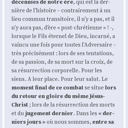
décen­nies de notre ère
, qui est la der­
nière de l’his­toire – contrai­re­ment à un
lieu com­mun tran­si­toire, il n’y a pas, et il
n’y aura pas, d’ère « post-chré­tienne » ! -,
lorsque le Fils éter­nel de Dieu, incar­né, a
vain­cu une fois pour toutes l’Ad­ver­saire –
très pré­ci­sé­ment : lors de ses ten­ta­tions,
de sa pas­sion, de sa mort sur la croix, de
sa résur­rec­tion cor­po­relle. Pour les
siens. A leur place. Pour leur salut. Le
moment final de ce com­bat
se situe
lors
du retour en gloire du même Jésus-
Christ
; lors de la résur­rec­tion des morts
et du
juge­ment der­nier
. Dans les
« der­
niers jours »
où nous sommes,
entre sa