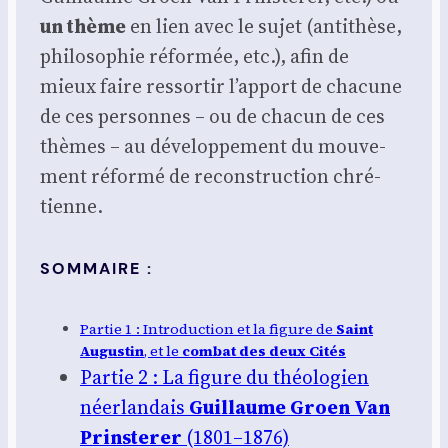
un thème
en lien avec le sujet (anti­thèse,
phi­lo­so­phie réfor­mée, etc.), afin de
mieux faire res­sor­tir l’ap­port de cha­cune
de ces per­sonnes – ou de cha­cun de ces
thèmes – au déve­lop­pe­ment du mou­ve­
ment réfor­mé de recons­truc­tion chré­
tienne.
SOMMAIRE :
Par­tie 1 : Intro­duc­tion et la figure de
Saint
Augus­tin
, et le
com­bat des deux Cités
Par­tie 2 : La figure du théo­lo­gien
néer­lan­dais
Guillaume Groen Van
Prins­te­rer
(1801–1876)