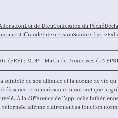
Ado­ra­tion
Loi de Dieu
Confes­sion du Péché
Décla
nnonces
Offrande
Inter­ces­sion
Sainte Cène
Exho
Verte (ERF) ; MDP = Matin de Pro­messes (UNEPR
la sain­te­té de son alliance et la norme de vie qu
 obéis­sance recon­nais­sante, mon­trant que la gr
ve­lé. À la dif­fé­rence de l’approche luthé­rienn
on réfor­mée affirme clai­re­ment sa fonc­tion nor­