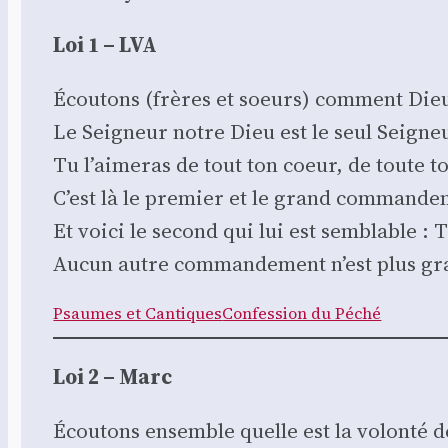
Loi 1 – LVA
Écou­tons (frères et soeurs) com­ment Dieu 
Le Sei­gneur notre Dieu est le seul Sei­gne
Tu l’ai­me­ras de tout ton coeur, de toute t
C’est là le pre­mier et le grand com­man­de
Et voi­ci le second qui lui est sem­blable
Aucun autre com­man­de­ment n’est plus gr
Psaumes et Can­tiques
Confes­sion du Péché
Loi 2 – Marc
Écou­tons ensemble quelle est la volon­té 