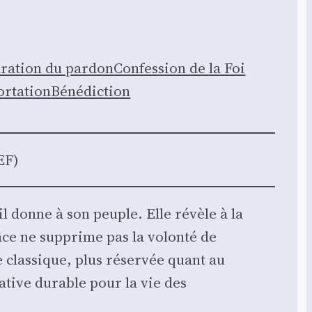
­ra­tion du par­don
Confes­sion de la Foi
r­ta­tion
Béné­dic­tion
EF)
’il donne à son peuple. Elle révèle à la
âce ne sup­prime pas la volon­té de
e clas­sique, plus réser­vée quant au
ma­tive durable pour la vie des