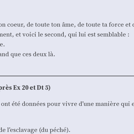
on coeur, de toute ton âme, de toute ta force et 
ent, et voi­ci le second, qui lui est sem­blable :
e.
and que ces deux là.
près Ex 20 et Dt 5)
ous ont été don­nées pour vivre d’une manière qui
 de l’esclavage (du péché).