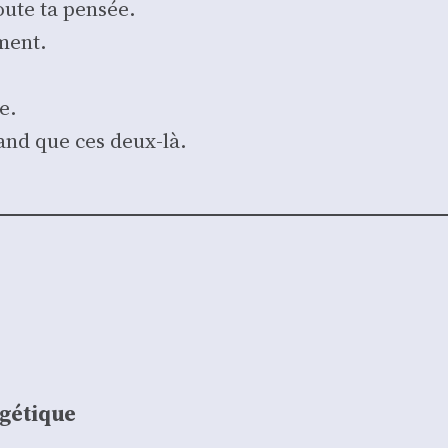
oute ta pen­sée.
­ment.
e.
and que ces deux-là.
ogétique