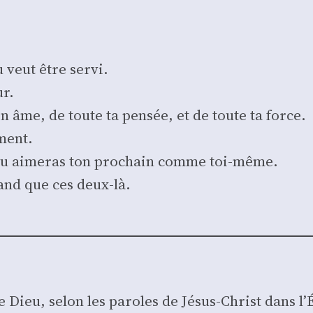
veut être ser­vi.
ur.
on âme, de toute ta pen­sée, et de toute ta force.
­ment.
 : Tu aime­ras ton pro­chain comme toi-même.
and que ces deux-là.
de Dieu, selon les paroles de Jésus-Christ dans l