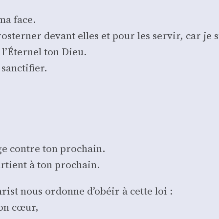
ma face.
­ter­ner devant elles et pour les ser­vir, car je 
’É­ter­nel ton Dieu.
anc­ti­fier.
ge contre ton pro­chain.
r­tient à ton pro­chain.
rist nous ordonne d’obéir à cette loi :
ton cœur,