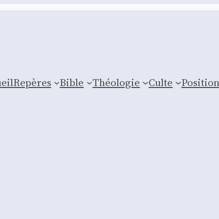
eil
Repères
Bible
Théologie
Culte
Posi­tio
u