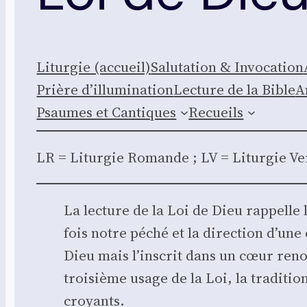
Litur­gie (accueil)
Salu­ta­tion & Invo­ca­tion
Prière d’illumination
Lec­ture de la Bible
A
Psaumes et Can­tiques
Recueils
LR = Litur­gie Romande ; LV = Litur­gie 
La lec­ture de la Loi de Dieu rap­pelle 
fois notre péché et la direc­tion d’une
Dieu mais l’inscrit dans un cœur renou­
troi­sième usage de la Loi, la tra­di­ti
croyants.