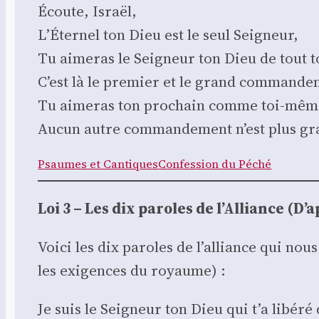
Écoute, Israël,
L’É­ter­nel ton Dieu est le seul Sei­gneur,
Tu aime­ras le Sei­gneur ton Dieu de tout t
C’est là le pre­mier et le grand com­man­de­m
Tu aime­ras ton pro­chain comme toi-mêm
Aucun autre com­man­de­ment n’est plus gr
Psaumes et Can­tiques
Confes­sion du Péché
Loi 3 – Les dix paroles de l’Alliance (D’a
Voi­ci les dix paroles de l’alliance qui n
les exi­gences du royaume) :
Je suis le Sei­gneur ton Dieu qui t’a libé­ré