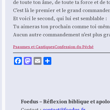
de toute ton âme, de toute ta force et de t
C’est là le pre­mier et le grand com­man­de
Et voi­ci le second, qui lui est sem­blable :
Tu aime­ras ton pro­chain comme toi-mêm
Aucun autre com­man­de­ment n’est plus gr
Psaumes et Can­tiques
Confes­sion du Péché
Facebook
Mastodon
Email
Share
Foedus – Réflexion biblique et apol
Contact :
contact@foedus.fr