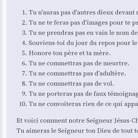
Tu n’auras pas d’autres dieux devant 
Tu ne te feras pas d’images pour te pros
Tu ne pren­dras pas en vain le nom de l
Sou­viens-toi du jour du repos pour le s
Honore ton père et ta mère.
Tu ne com­met­tras pas de meurtre.
Tu ne com­met­tras pas d’a­dul­tère.
Tu ne com­met­tras pas de vol.
Tu ne por­te­ras pas de faux témoi­gna
Tu ne convoi­te­ras rien de ce qui appa
Et voi­ci com­ment notre Sei­gneur Jésus-Ch
Tu aime­ras le Sei­gneur ton Dieu de tout 