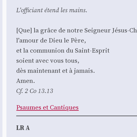
L’of­fi­ciant étend les mains.
[Que] la grâce de notre Sei­gneur Jésus-Ch
l’a­mour de Dieu le Père,
et la com­mu­nion du Saint-Esprit
soient avec vous tous,
dès main­te­nant et à jamais.
Amen.
Cf. 2 Co 13.13
Psaumes et Can­tiques
LR A