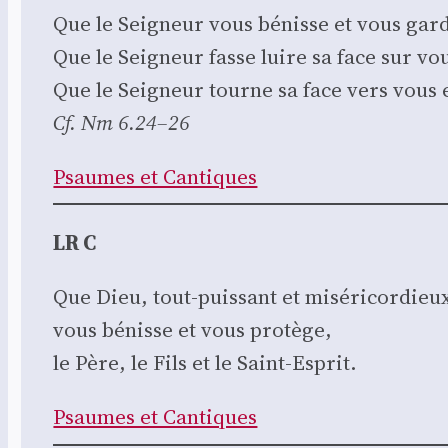
Que le Sei­gneur vous bénisse et vous gar
Que le Sei­gneur fasse luire sa face sur v
Que le Sei­gneur tourne sa face vers vous 
Cf. Nm 6.24–26
Psaumes et Can­tiques
LR C
Que Dieu, tout-puis­sant et misé­ri­cor­dieu
vous bénisse et vous pro­tège,
le Père, le Fils et le Saint-Esprit.
Psaumes et Can­tiques