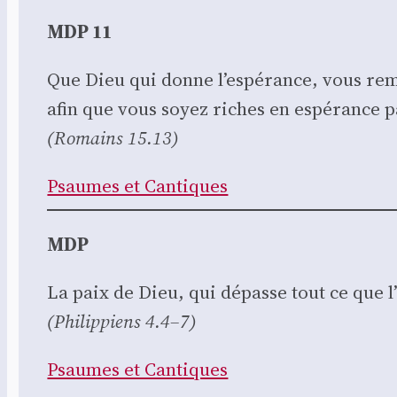
MDP 11
Que Dieu qui donne l’es­pé­rance, vous rem­
afin que vous soyez riches en espé­rance pa
(Romains 15.13)
Psaumes et Can­tiques
MDP
La paix de Dieu, qui dépasse tout ce que l
(Phi­lip­piens 4.4–7)
Psaumes et Can­tiques