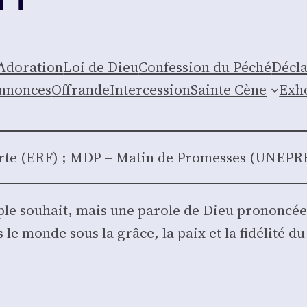
Ado­ra­tion
Loi de Dieu
Confes­sion du Péché
Décla
nnonces
Offrande
Inter­ces­sion
Sainte Cène
Exho
Verte (ERF) ; MDP = Matin de Pro­messes (UNEPR
ple sou­hait, mais une parole de Dieu pro­non­cée 
e monde sous la grâce, la paix et la fidé­li­té du