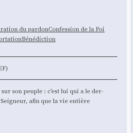
­ra­tion du par­don
Confes­sion de la Foi
r­ta­tion
Béné­dic­tion
EF)
sur son peuple : c’est lui qui a le der­
 Sei­gneur, afin que la vie entière