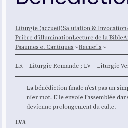
Litur­gie (accueil)
Salu­ta­tion & Invo­ca­tion
Prière d’illumination
Lec­ture de la Bible
A
Psaumes et Can­tiques
Recueils
LR = Litur­gie Romande ; LV = Litur­gie 
La béné­dic­tion finale n’est pas un sim
nier mot. Elle envoie l’assemblée dans l
devienne pro­lon­ge­ment du culte.
LVA