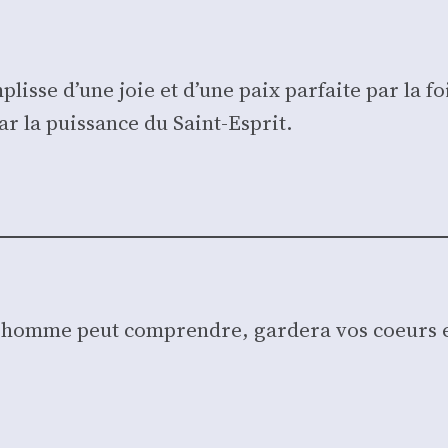
plisse d’une joie et d’une paix par­faite par la f
r la puis­sance du Saint-Esprit.
’homme peut com­prendre, gar­de­ra vos coeurs e