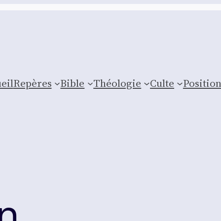
eil
Repères
Bible
Théologie
Culte
Posi­tio
n