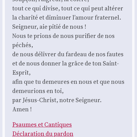
tout ce qui divise, tout ce qui peut alté­rer
la cha­ri­té et dimi­nuer l’a­mour fra­ter­nel.
Sei­gneur, aie pitié de nous !
Nous te prions de nous puri­fier de nos
péchés,
de nous déli­vrer du far­deau de nos fautes
et de nous don­ner la grâce de ton Saint-
Esprit,
afin que tu demeures en nous et que nous
demeu­rions en toi,
par Jésus-Christ, notre Sei­gneur.
Amen !
Psaumes et Can­tiques
Décla­ra­tion du par­don