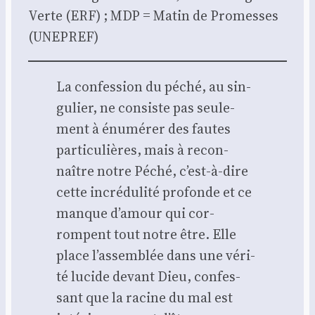
Verte (ERF) ; MDP = Matin de Pro­messes
(UNEPREF)
La confes­sion du péché, au sin­
gu­lier, ne consiste pas seule­
ment à énu­mé­rer des fautes
par­ti­cu­lières, mais à recon­
naître notre Péché, c’est-à-dire
cette incré­du­li­té pro­fonde et ce
manque d’amour qui cor­
rompent tout notre être. Elle
place l’assemblée dans une véri­
té lucide devant Dieu, confes­
sant que la racine du mal est