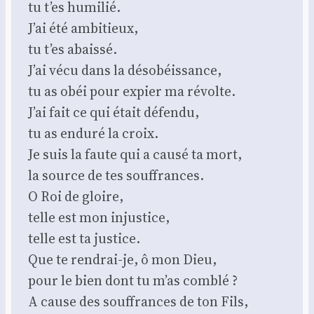
tu t’es humi­lié.
J’ai été ambi­tieux,
tu t’es abais­sé.
J’ai vécu dans la déso­béis­sance,
tu as obéi pour expier ma révolte.
J’ai fait ce qui était défen­du,
tu as endu­ré la croix.
Je suis la faute qui a cau­sé ta mort,
la source de tes souf­frances.
O Roi de gloire,
telle est mon injus­tice,
telle est ta jus­tice.
Que te ren­drai-je, ô mon Dieu,
pour le bien dont tu m’as com­blé ?
A cause des souf­frances de ton Fils,