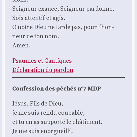
Sei­gneur exauce, Sei­gneur par­donne.
Sois atten­tif et agis.
O notre Dieu ne tarde pas, pour l’hon­
neur de ton nom.
Amen.
Psaumes et Can­tiques
Décla­ra­tion du par­don
Confes­sion des péchés n°7 MDP
Jésus, Fils de Dieu,
je me suis ren­du cou­pable,
et tu en as sup­por­té le châ­ti­ment.
Je me suis enor­gueilli,