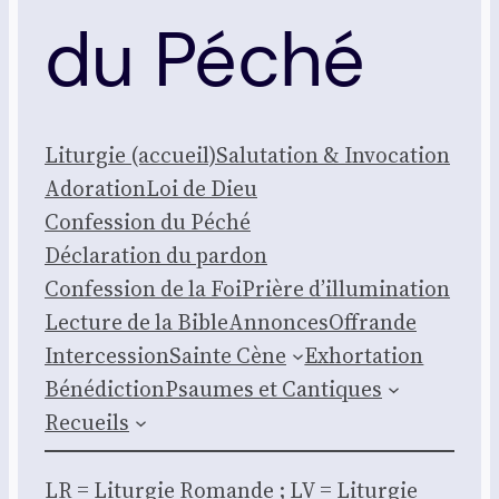
du Péché
Litur­gie (accueil)
Salu­ta­tion & Invo­ca­tion
Ado­ra­tion
Loi de Dieu
Confes­sion du Péché
Décla­ra­tion du par­don
Confes­sion de la Foi
Prière d’illumination
Lec­ture de la Bible
Annonces
Offrande
Inter­ces­sion
Sainte Cène
Exhor­ta­tion
Béné­dic­tion
Psaumes et Can­tiques
Recueils
LR = Litur­gie Romande ; LV = Litur­gie