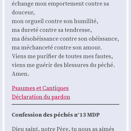
échange mon empor­te­ment contre sa
dou­ceur,
mon orgueil contre son humi­li­té,
ma dure­té contre sa ten­dresse,
ma déso­béis­sance contre son obéis­sance,
ma méchan­ce­té contre son amour.
Viens me puri­fier de toutes mes fautes,
viens me gué­rir des bles­sures du péché.
Amen.
Psaumes et Can­tiques
Décla­ra­tion du par­don
Confes­sion des péchés n°13 MDP
Dieu saint, notre Père, tu nous as aimés