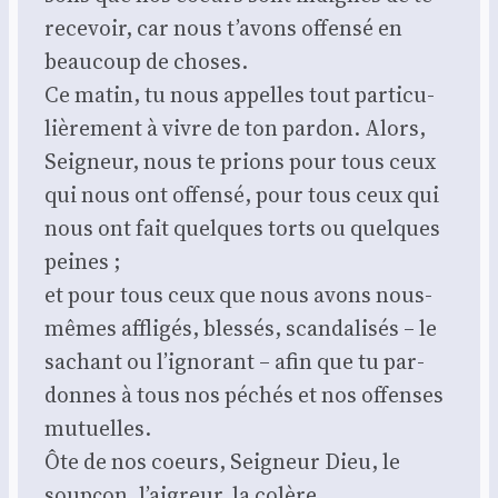
rece­voir, car nous t’a­vons offen­sé en
beau­coup de choses.
Ce matin, tu nous appelles tout par­ti­cu­
liè­re­ment à vivre de ton par­don. Alors,
Sei­gneur, nous te prions pour tous ceux
qui nous ont offen­sé, pour tous ceux qui
nous ont fait quelques torts ou quelques
peines ;
et pour tous ceux que nous avons nous-
mêmes affli­gés, bles­sés, scan­da­li­sés – le
sachant ou l’i­gno­rant – afin que tu par­
donnes à tous nos péchés et nos offenses
mutuelles.
Ôte de nos coeurs, Sei­gneur Dieu, le
soup­çon, l’ai­greur, la colère,