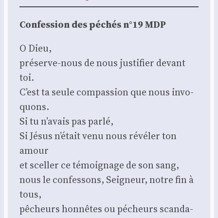
Confes­sion des péchés n°19 MDP
O Dieu,
pré­serve-nous de nous jus­ti­fier devant
toi.
C’est ta seule com­pas­sion que nous invo­
quons.
Si tu n’a­vais pas par­lé,
Si Jésus n’é­tait venu nous révé­ler ton
amour
et scel­ler ce témoi­gnage de son sang,
nous le confes­sons, Sei­gneur, notre fin à
tous,
pêcheurs hon­nêtes ou pécheurs scan­da­