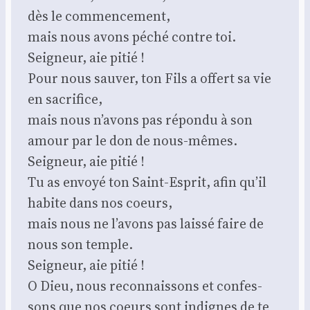
dès le com­men­ce­ment,
mais nous avons péché contre toi.
Sei­gneur, aie pitié !
Pour nous sau­ver, ton Fils a offert sa vie
en sacri­fice,
mais nous n’a­vons pas répon­du à son
amour par le don de nous-mêmes.
Sei­gneur, aie pitié !
Tu as envoyé ton Saint-Esprit, afin qu’il
habite dans nos coeurs,
mais nous ne l’a­vons pas lais­sé faire de
nous son temple.
Sei­gneur, aie pitié !
O Dieu, nous recon­nais­sons et confes­
sons que nos coeurs sont indignes de te