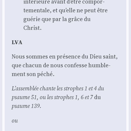
inté­rieure avant d’être com­por­
te­men­tale, et qu’elle ne peut être
gué­rie que par la grâce du
Christ.
LVA
Nous sommes en pré­sence du Dieu saint,
que cha­cun de nous confesse hum­ble­
ment son péché.
L’as­sem­blée chante les strophes 1 et 4 du
psaume 51, ou les strophes 1, 6 et 7
du
psaume 139.
ou