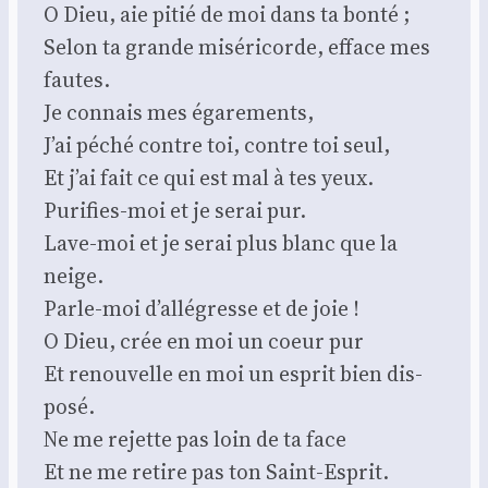
O Dieu, aie pitié de moi dans ta bon­té ;
Selon ta grande misé­ri­corde, efface mes
fautes.
Je connais mes éga­re­ments,
J’ai péché contre toi, contre toi seul,
Et j’ai fait ce qui est mal à tes yeux.
Puri­fies-moi et je serai pur.
Lave-moi et je serai plus blanc que la
neige.
Parle-moi d’al­lé­gresse et de joie !
O Dieu, crée en moi un coeur pur
Et renou­velle en moi un esprit bien dis­
po­sé.
Ne me rejette pas loin de ta face
Et ne me retire pas ton Saint-Esprit.