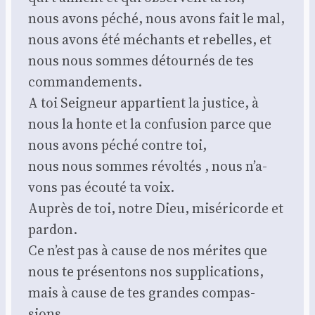
nous avons péché, nous avons fait le mal,
nous avons été méchants et rebelles, et
nous nous sommes détour­nés de tes
com­man­de­ments.
A toi Sei­gneur appar­tient la jus­tice, à
nous la honte et la confu­sion parce que
nous avons péché contre toi,
nous nous sommes révol­tés , nous n’a­
vons pas écou­té ta voix.
Auprès de toi, notre Dieu, misé­ri­corde et
par­don.
Ce n’est pas à cause de nos mérites que
nous te pré­sen­tons nos sup­pli­ca­tions,
mais à cause de tes grandes com­pas­
sions.