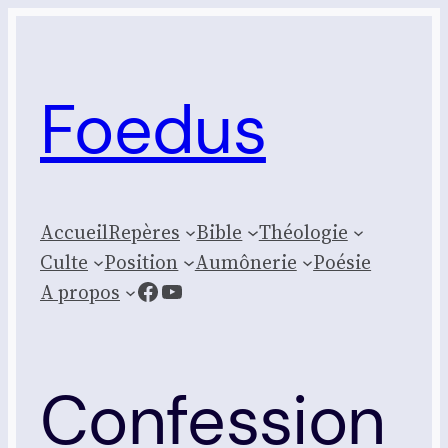
Aller
au
contenu
Foedus
Accueil
Repères
Bible
Théologie
Culte
Posi­tion
Aumônerie
Poésie
Facebook
YouTube
A propos
Confession