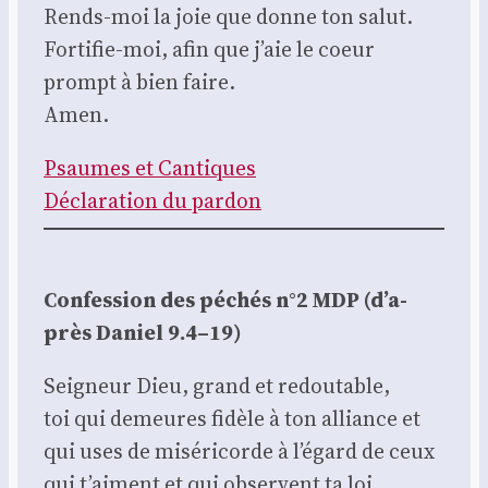
Rends-moi la joie que donne ton salut.
For­ti­fie-moi, afin que j’aie le coeur
prompt à bien faire.
Amen.
Psaumes et Can­tiques
Décla­ra­tion du par­don
Confes­sion des péchés n°2 MDP (d’a­
près Daniel 9.4–19)
Sei­gneur Dieu, grand et redou­table,
toi qui demeures fidèle à ton alliance et
qui uses de misé­ri­corde à l’é­gard de ceux
qui t’aiment et qui observent ta loi,