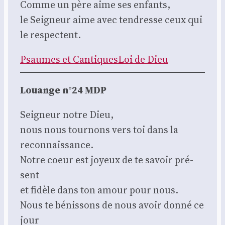
Comme un père aime ses enfants,
le Sei­gneur aime avec ten­dresse ceux qui
le res­pectent.
Psaumes et Can­tiques
Loi de Dieu
Louange n°24 MDP
Sei­gneur notre Dieu,
nous nous tour­nons vers toi dans la
recon­nais­sance.
Notre coeur est joyeux de te savoir pré­
sent
et fidèle dans ton amour pour nous.
Nous te bénis­sons de nous avoir don­né ce
jour