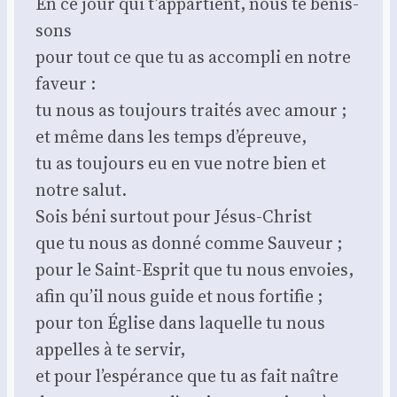
En ce jour qui t’ap­par­tient, nous te bénis­
sons
pour tout ce que tu as accom­pli en notre
faveur :
tu nous as tou­jours trai­tés avec amour ;
et même dans les temps d’é­preuve,
tu as tou­jours eu en vue notre bien et
notre salut.
Sois béni sur­tout pour Jésus-Christ
que tu nous as don­né comme Sau­veur ;
pour le Saint-Esprit que tu nous envoies,
afin qu’il nous guide et nous for­ti­fie ;
pour ton Église dans laquelle tu nous
appelles à te ser­vir,
et pour l’es­pé­rance que tu as fait naître