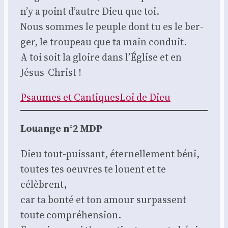
n’y a point d’autre Dieu que toi.
Nous sommes le peuple dont tu es le ber­
ger, le trou­peau que ta main conduit.
A toi soit la gloire dans l’É­glise et en
Jésus-Christ !
Psaumes et Can­tiques
Loi de Dieu
Louange n°2 MDP
Dieu tout-puis­sant, éter­nel­le­ment béni,
toutes tes oeuvres te louent et te
célèbrent,
car ta bon­té et ton amour sur­passent
toute com­pré­hen­sion.