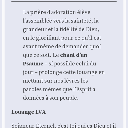
La prière d’adoration élève
l’assemblée vers la sain­te­té, la
gran­deur et la fidé­li­té de Dieu,
en le glo­ri­fiant pour ce qu’il est
avant même de deman­der quoi
que ce soit. Le
chant d’un
Psaume
– si pos­sible celui du
jour – pro­longe cette louange en
met­tant sur nos lèvres les
paroles mêmes que l’Esprit a
don­nées à son peuple.
Louange LVA
Sei­gneur Éter­nel, c’est toi qui es Dieu et il