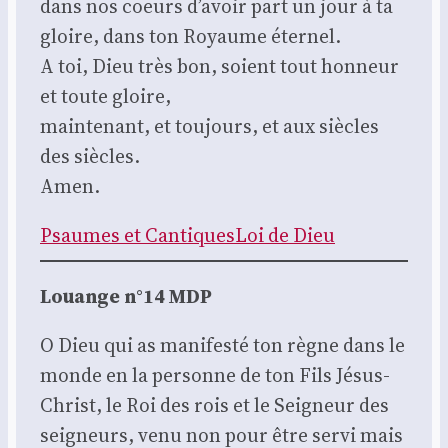
dans nos coeurs d’a­voir part un jour à ta
gloire, dans ton Royaume éter­nel.
A toi, Dieu très bon, soient tout hon­neur
et toute gloire,
main­te­nant, et tou­jours, et aux siècles
des siècles.
Amen.
Psaumes et Can­tiques
Loi de Dieu
Louange n°14 MDP
O Dieu qui as mani­fes­té ton règne dans le
monde en la per­sonne de ton Fils Jésus-
Christ, le Roi des rois et le Sei­gneur des
sei­gneurs, venu non pour être ser­vi mais