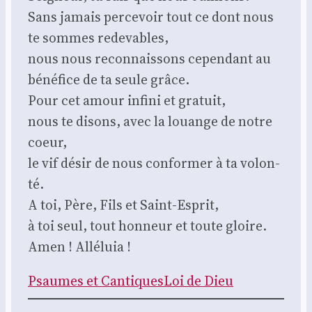
Sans jamais per­ce­voir tout ce dont nous
te sommes rede­vables,
nous nous recon­nais­sons cepen­dant au
béné­fice de ta seule grâce.
Pour cet amour infi­ni et gra­tuit,
nous te disons, avec la louange de notre
coeur,
le vif désir de nous confor­mer à ta volon­
té.
A toi, Père, Fils et Saint-Esprit,
à toi seul, tout hon­neur et toute gloire.
Amen ! Allé­luia !
Psaumes et Can­tiques
Loi de Dieu