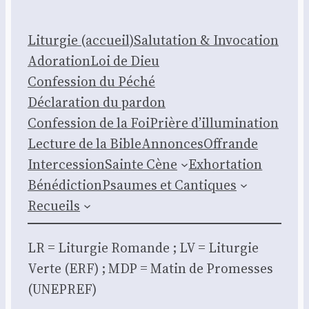
Litur­gie (accueil)
Salu­ta­tion & Invo­ca­tion
Ado­ra­tion
Loi de Dieu
Confes­sion du Péché
Décla­ra­tion du par­don
Confes­sion de la Foi
Prière d’illumination
Lec­ture de la Bible
Annonces
Offrande
Inter­ces­sion
Sainte Cène
Exhor­ta­tion
Béné­dic­tion
Psaumes et Can­tiques
Recueils
LR = Litur­gie Romande ; LV = Litur­gie
Verte (ERF) ; MDP = Matin de Pro­messes
(UNEPREF)