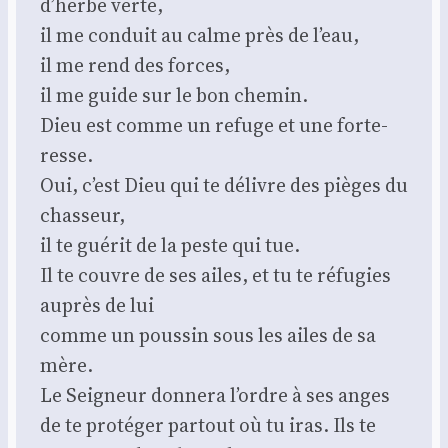
d’herbe verte,
il me conduit au calme près de l’eau,
il me rend des forces,
il me guide sur le bon che­min.
Dieu est comme un refuge et une for­te­
resse.
Oui, c’est Dieu qui te délivre des pièges du
chas­seur,
il te gué­rit de la peste qui tue.
Il te couvre de ses ailes, et tu te réfu­gies
auprès de lui
comme un pous­sin sous les ailes de sa
mère.
Le Sei­gneur don­ne­ra l’ordre à ses anges
de te pro­té­ger par­tout où tu iras. Ils te