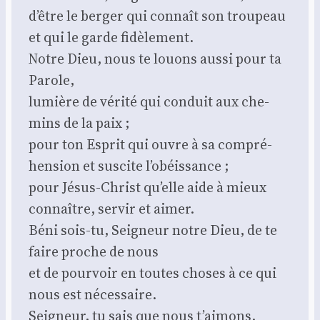
d’être le ber­ger qui connaît son trou­peau
et qui le garde fidè­le­ment.
Notre Dieu, nous te louons aus­si pour ta
Parole,
lumière de véri­té qui conduit aux che­
mins de la paix ;
pour ton Esprit qui ouvre à sa com­pré­
hen­sion et sus­cite l’o­béis­sance ;
pour Jésus-Christ qu’elle aide à mieux
connaître, ser­vir et aimer.
Béni sois-tu, Sei­gneur notre Dieu, de te
faire proche de nous
et de pour­voir en toutes choses à ce qui
nous est néces­saire.
Sei­gneur, tu sais que nous t’ai­mons.