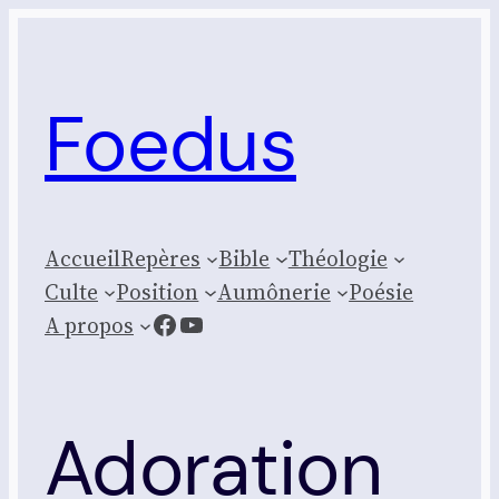
Aller
au
contenu
Foedus
Accueil
Repères
Bible
Théologie
Culte
Posi­tion
Aumônerie
Poésie
Facebook
YouTube
A propos
Adoration