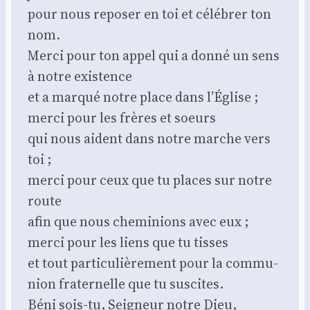
pour nous repo­ser en toi et célé­brer ton
nom.
Mer­ci pour ton appel qui a don­né un sens
à notre exis­tence
et a mar­qué notre place dans l’É­glise ;
mer­ci pour les frères et soeurs
qui nous aident dans notre marche vers
toi ;
mer­ci pour ceux que tu places sur notre
route
afin que nous che­mi­nions avec eux ;
mer­ci pour les liens que tu tisses
et tout par­ti­cu­liè­re­ment pour la com­mu­
nion fra­ter­nelle que tu sus­cites.
Béni sois-tu, Sei­gneur notre Dieu,