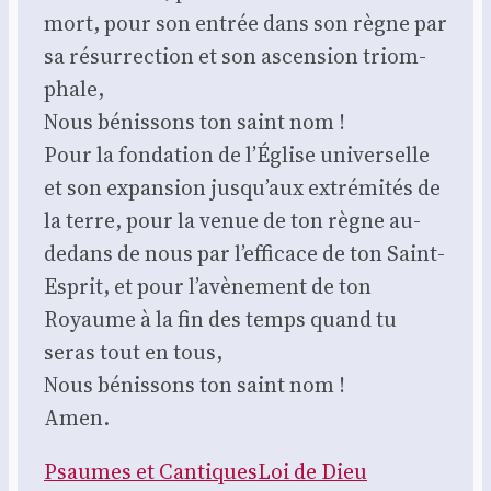
mort, pour son entrée dans son règne par
sa résur­rec­tion et son ascen­sion triom­
phale,
Nous bénis­sons ton saint nom !
Pour la fon­da­tion de l’É­glise uni­ver­selle
et son expan­sion jus­qu’aux extré­mi­tés de
la terre, pour la venue de ton règne au-
dedans de nous par l’ef­fi­cace de ton Saint-
Esprit, et pour l’a­vè­ne­ment de ton
Royaume à la fin des temps quand tu
seras tout en tous,
Nous bénis­sons ton saint nom !
Amen.
Psaumes et Can­tiques
Loi de Dieu