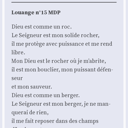
Louange n°15 MDP
Dieu est comme un roc.
Le Sei­gneur est mon solide rocher,
il me pro­tège avec puis­sance et me rend
libre.
Mon Dieu est le rocher où je m’a­brite,
il est mon bou­clier, mon puis­sant défen­
seur
et mon sau­veur.
Dieu est comme un ber­ger.
Le Sei­gneur est mon ber­ger, je ne man­
que­rai de rien,
il me fait repo­ser dans des champs