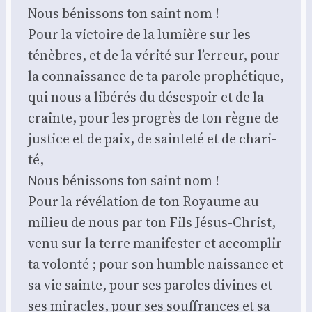
Nous bénis­sons ton saint nom !
Pour la vic­toire de la lumière sur les
ténèbres, et de la véri­té sur l’er­reur, pour
la connais­sance de ta parole pro­phé­tique,
qui nous a libé­rés du déses­poir et de la
crainte, pour les pro­grès de ton règne de
jus­tice et de paix, de sain­te­té et de cha­ri­
té,
Nous bénis­sons ton saint nom !
Pour la révé­la­tion de ton Royaume au
milieu de nous par ton Fils Jésus-Christ,
venu sur la terre mani­fes­ter et accom­plir
ta volon­té ; pour son humble nais­sance et
sa vie sainte, pour ses paroles divines et
ses miracles, pour ses souf­frances et sa