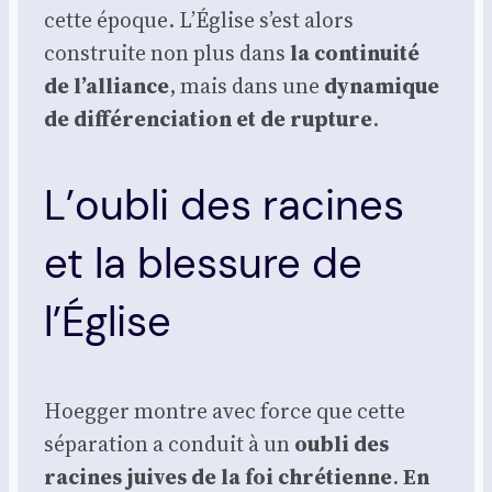
cette époque. L’Église s’est alors
construite non plus dans
la conti­nui­té
de l’alliance
, mais dans une
dyna­mique
de dif­fé­ren­cia­tion et de rup­ture
.
L’oubli des racines
et la blessure de
l’Église
Hoeg­ger montre avec force que cette
sépa­ra­tion a conduit à un
oubli des
racines juives de la foi chré­tienne
.
En