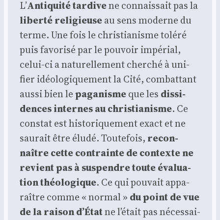
L’
Anti­qui­té tar­dive
ne connais­sait pas la
liber­té reli­gieuse
au sens moderne du
terme. Une fois le chris­tia­nisme tolé­ré
puis favo­ri­sé par le pou­voir impé­rial,
celui-ci a natu­rel­le­ment cher­ché à uni­
fier idéo­lo­gi­que­ment la Cité, com­bat­tant
aus­si bien le
paga­nisme
que les
dis­si­
dences internes au chris­tia­nisme
. Ce
constat est his­to­ri­que­ment exact et ne
sau­rait être élu­dé. Tou­te­fois,
recon­
naître cette contrainte de contexte ne
revient pas à sus­pendre toute éva­lua­
tion théo­lo­gique
. Ce qui pou­vait appa­
raître comme « nor­mal »
du point de vue
de la rai­son d’État
ne l’était pas néces­sai­