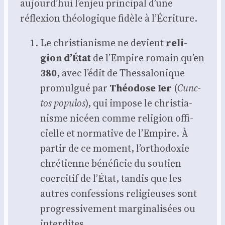
aujourd’hui l’enjeu prin­ci­pal d’une
réflexion théo­lo­gique fidèle à l’Écriture.
Le chris­tia­nisme ne devient
reli­
gion d’État
de l’Empire romain qu’en
380
, avec l’édit de Thes­sa­lo­nique
pro­mul­gué par
Théo­dose Ier
(
Cunc­
tos popu­los
), qui impose le chris­tia­
nisme nicéen comme reli­gion offi­
cielle et nor­ma­tive de l’Empire. À
par­tir de ce moment, l’orthodoxie
chré­tienne béné­fi­cie du sou­tien
coer­ci­tif de l’État, tan­dis que les
autres confes­sions reli­gieuses sont
pro­gres­si­ve­ment mar­gi­na­li­sées ou
inter­dites.