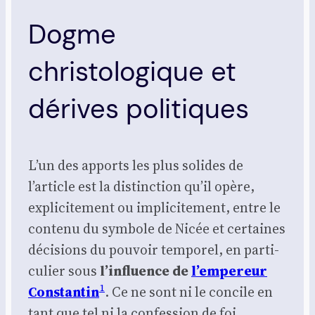
Dogme
christologique et
dérives politiques
L’un des apports les plus solides de
l’article est la dis­tinc­tion qu’il opère,
expli­ci­te­ment ou impli­ci­te­ment, entre le
conte­nu du sym­bole de Nicée et cer­taines
déci­sions du pou­voir tem­po­rel, en par­ti­
cu­lier sous
l’influence de
l’empereur
1
Constan­tin
. Ce ne sont ni le concile en
tant que tel ni la confes­sion de foi