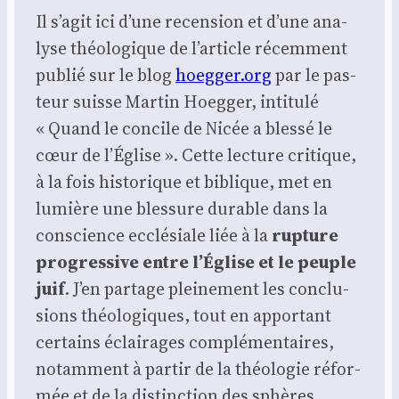
Il s’agit ici d’une recen­sion et d’une ana­
lyse théo­lo­gique de l’article récem­ment
publié sur le blog
hoegger.org
par le pas­
teur suisse Mar­tin Hoeg­ger, inti­tu­lé
« Quand le concile de Nicée a bles­sé le
cœur de l’Église ». Cette lec­ture cri­tique,
à la fois his­to­rique et biblique, met en
lumière une bles­sure durable dans la
conscience ecclé­siale liée à la
rup­ture
pro­gres­sive entre l’Église et le peuple
juif
. J’en par­tage plei­ne­ment les conclu­
sions théo­lo­giques, tout en appor­tant
cer­tains éclai­rages com­plé­men­taires,
notam­ment à par­tir de la théo­lo­gie réfor­
mée et de la dis­tinc­tion des sphères