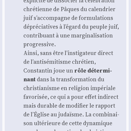
expli­cite de dis­so­cier la célé­bra­tion
chré­tienne de Pâques du calen­drier
juif s’accompagne de for­mu­la­tions
dépré­cia­tives à l’égard du peuple juif,
contri­buant à une mar­gi­na­li­sa­tion
pro­gres­sive.
Ain­si, sans être l’instigateur direct
de l’antisémitisme chré­tien,
Constan­tin joue un
rôle déter­mi­
nant
dans la trans­for­ma­tion du
chris­tia­nisme en reli­gion impé­riale
favo­ri­sée, ce qui a pour effet indi­rect
mais durable de modi­fier le rap­port
de l’Église au judaïsme. La com­bi­nai­
son ulté­rieure de cette dyna­mique