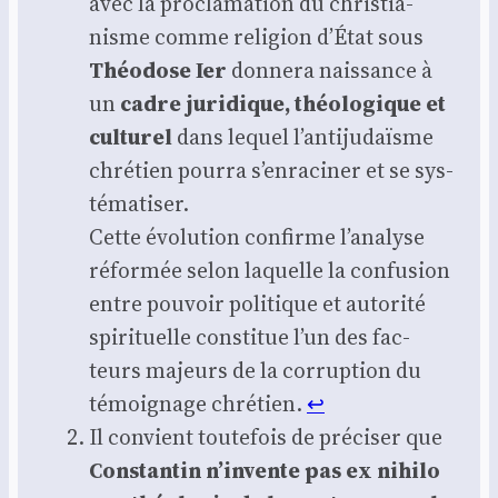
avec la pro­cla­ma­tion du chris­tia­
nisme comme reli­gion d’État sous
Théo­dose Ier
don­ne­ra nais­sance à
un
cadre juri­dique, théo­lo­gique et
cultu­rel
dans lequel l’antijudaïsme
chré­tien pour­ra s’enraciner et se sys­
té­ma­ti­ser.
Cette évo­lu­tion confirme l’analyse
réfor­mée selon laquelle la confu­sion
entre pou­voir poli­tique et auto­ri­té
spi­ri­tuelle consti­tue l’un des fac­
teurs majeurs de la cor­rup­tion du
témoi­gnage chré­tien.
↩︎
Il convient tou­te­fois de pré­ci­ser que
Constan­tin n’invente pas ex nihi­lo