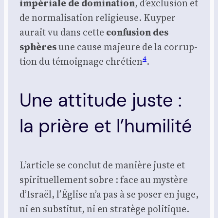
impé­riale de domi­na­tion
, d’exclusion et
de nor­ma­li­sa­tion reli­gieuse. Kuy­per
aurait vu dans cette
confu­sion des
sphères
une cause majeure de la cor­rup­
4
tion du témoi­gnage chré­tien
.
Une attitude juste :
la prière et l’humilité
L’article se conclut de manière juste et
spi­ri­tuel­le­ment sobre : face au mys­tère
d’Israël, l’Église n’a pas à se poser en juge,
ni en sub­sti­tut, ni en stra­tège poli­tique.