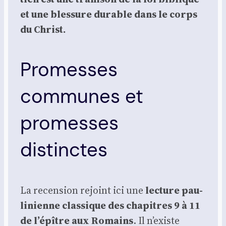
et une bles­sure durable dans le corps
du Christ.
Promesses
communes et
promesses
distinctes
La recen­sion rejoint ici une
lec­ture pau­
li­nienne clas­sique des cha­pitres 9 à 11
de l’épître aux Romains
. Il n’existe