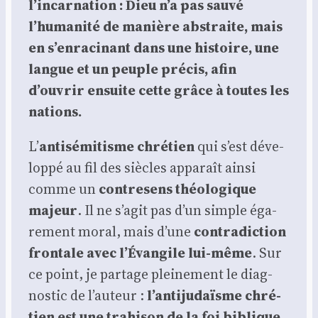
l’incarnation : Dieu n’a pas sau­vé
l’humanité de manière abs­traite, mais
en s’enracinant dans une his­toire, une
langue et un peuple pré­cis, afin
d’ouvrir ensuite cette grâce à toutes les
nations.
L’
anti­sé­mi­tisme chré­tien
qui s’est déve­
lop­pé au fil des siècles appa­raît ain­si
comme un
contre­sens théo­lo­gique
majeur
. Il ne s’agit pas d’un simple éga­
re­ment moral, mais d’une
contra­dic­tion
fron­tale avec l’Évangile lui-même
. Sur
ce point, je par­tage plei­ne­ment le diag­
nos­tic de l’auteur :
l’antijudaïsme chré­
tien est une tra­hi­son de la foi biblique