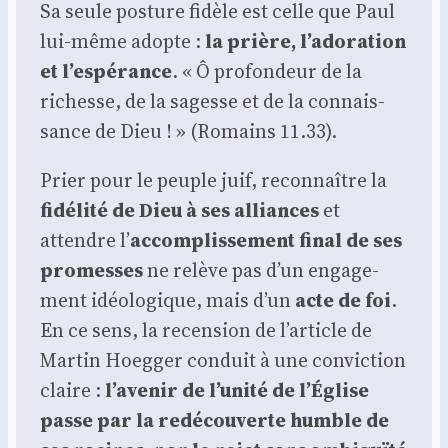
Sa seule pos­ture fidèle est celle que Paul
lui-même adopte :
la prière, l’adoration
et l’espérance
. « Ô pro­fon­deur de la
richesse, de la sagesse et de la connais­
sance de Dieu ! » (Romains 11.33).
Prier pour le peuple juif, recon­naître la
fidé­li­té de Dieu à ses alliances
et
attendre l’
accom­plis­se­ment final de ses
pro­messes
ne relève pas d’un enga­ge­
ment idéo­lo­gique, mais d’un
acte de foi
.
En ce sens, la recen­sion de l’article de
Mar­tin Hoeg­ger conduit à une convic­tion
claire :
l’avenir de l’unité de l’Église
passe par la redé­cou­verte humble de