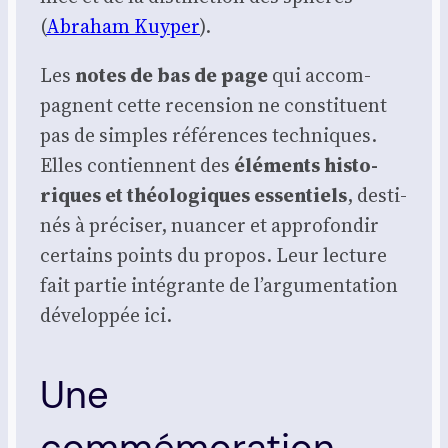
(
Abra­ham Kuy­per
).
Les
notes de bas de page
qui accom­
pagnent cette recen­sion ne consti­tuent
pas de simples réfé­rences tech­niques.
Elles contiennent des
élé­ments his­to­
riques et théo­lo­giques essen­tiels
, des­ti­
nés à pré­ci­ser, nuan­cer et appro­fon­dir
cer­tains points du pro­pos. Leur lec­ture
fait par­tie inté­grante de l’argumentation
déve­lop­pée ici.
Une
commémoration