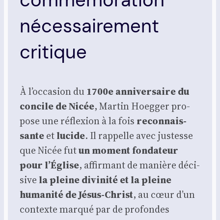
nécessairement
critique
À l’occasion du
1700e anni­ver­saire du
concile de Nicée
, Mar­tin Hoeg­ger pro­
pose une réflexion à la fois
recon­nais­
sante
et
lucide
. Il rap­pelle avec jus­tesse
que Nicée fut
un moment fon­da­teur
pour l’Église
, affir­mant de manière déci­
sive
la pleine divi­ni­té et la pleine
huma­ni­té de Jésus-Christ
, au cœur d’un
contexte mar­qué par de pro­fondes