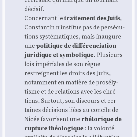
déci­sif.
Concer­nant le
trai­te­ment des Juifs
,
Constan­tin n’institue pas de per­sé­cu­
tions sys­té­ma­tiques, mais inau­gure
une
poli­tique de dif­fé­ren­cia­tion
juri­dique et sym­bo­lique
. Plu­sieurs
lois impé­riales de son règne
restreignent les droits des Juifs,
notam­ment en matière de pro­sé­ly­
tisme et de rela­tions avec les chré­
tiens. Sur­tout, son dis­cours et cer­
taines déci­sions liées au concile de
Nicée favo­risent une
rhé­to­rique de
rup­ture théo­lo­gique
: la volon­té