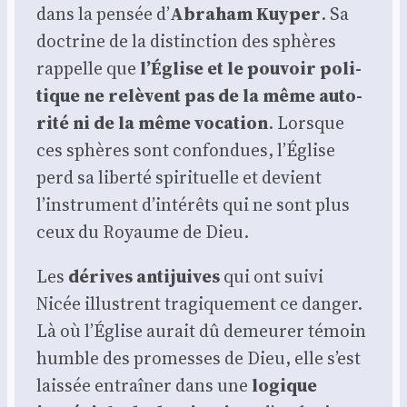
dans la pen­sée d’
Abra­ham Kuy­per
. Sa
doc­trine de la dis­tinc­tion des sphères
rap­pelle que
l’Église et le pou­voir poli­
tique ne relèvent pas de la même auto­
ri­té ni de la même voca­tion
. Lorsque
ces sphères sont confon­dues, l’Église
perd sa liber­té spi­ri­tuelle et devient
l’instrument d’intérêts qui ne sont plus
ceux du Royaume de Dieu.
Les
dérives anti­juives
qui ont sui­vi
Nicée illus­trent tra­gi­que­ment ce dan­ger.
Là où l’Église aurait dû demeu­rer témoin
humble des pro­messes de Dieu, elle s’est
lais­sée entraî­ner dans une
logique