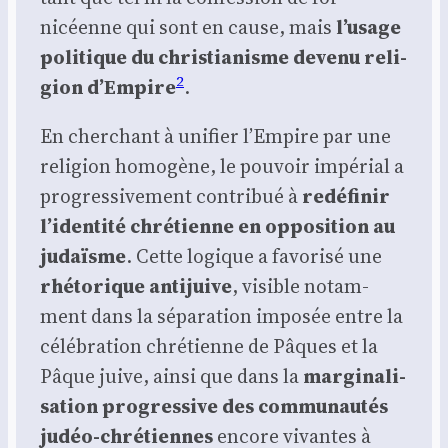
nicéenne qui sont en cause, mais
l’usage
poli­tique du chris­tia­nisme deve­nu reli­
2
gion d’Empire
.
En cher­chant à uni­fier l’Empire par une
reli­gion homo­gène, le pou­voir impé­rial a
pro­gres­si­ve­ment contri­bué à
redé­fi­nir
l’identité chré­tienne en oppo­si­tion au
judaïsme
. Cette logique a favo­ri­sé une
rhé­to­rique anti­juive
, visible notam­
ment dans la sépa­ra­tion impo­sée entre la
célé­bra­tion chré­tienne de Pâques et la
Pâque juive, ain­si que dans la
mar­gi­na­li­
sa­tion pro­gres­sive des com­mu­nau­tés
judéo-chré­tiennes
encore vivantes à