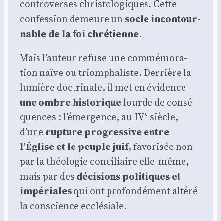
contro­verses chris­to­lo­giques. Cette
confes­sion demeure un
socle incon­tour­
nable de la foi chré­tienne
.
Mais l’auteur refuse une com­mé­mo­ra­
tion naïve ou triom­pha­liste. Der­rière la
lumière doc­tri­nale, il met en évi­dence
une ombre his­to­rique
lourde de consé­
quences : l’émergence, au IVᵉ siècle,
d’une
rup­ture pro­gres­sive entre
l’Église et le peuple juif
, favo­ri­sée non
par la théo­lo­gie conci­liaire elle-même,
mais par des
déci­sions poli­tiques et
impé­riales
qui ont pro­fon­dé­ment alté­ré
la conscience ecclé­siale.