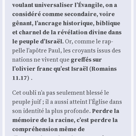
vou­lant uni­ver­sa­li­ser l’Évangile, on a
consi­dé­ré comme secon­daire, voire
gênant, l’ancrage his­to­rique, biblique
et char­nel de la révé­la­tion divine dans
le peuple d’Israël.
Or, comme le rap­
pelle l’apôtre Paul, les croyants issus des
nations ne vivent que
gref­fés sur
l’olivier franc qu’est Israël (Romains
11.17)
.
Cet oubli n’a pas seule­ment bles­sé le
peuple juif ; il a aus­si atteint l’Église dans
son iden­ti­té la plus pro­fonde.
Perdre la
mémoire de la racine, c’est perdre la
com­pré­hen­sion même de