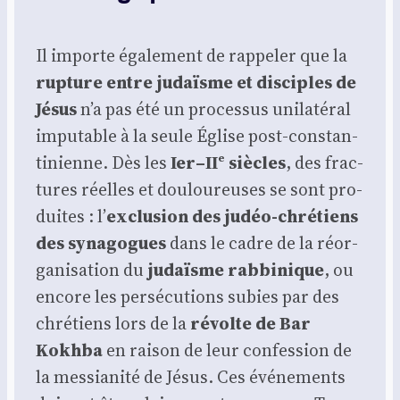
Il importe éga­le­ment de rap­pe­ler que la
rup­ture entre judaïsme et dis­ciples de
Jésus
n’a pas été un pro­ces­sus uni­la­té­ral
impu­table à la seule Église post-constan­
ti­nienne. Dès les
Ier–IIᵉ siècles
, des frac­
tures réelles et dou­lou­reuses se sont pro­
duites : l’
exclu­sion des judéo-chré­tiens
des syna­gogues
dans le cadre de la réor­
ga­ni­sa­tion du
judaïsme rab­bi­nique
, ou
encore les per­sé­cu­tions subies par des
chré­tiens lors de la
révolte de Bar
Kokh­ba
en rai­son de leur confes­sion de
la mes­sia­ni­té de Jésus. Ces évé­ne­ments