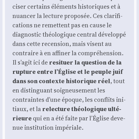
ci­ser cer­tains élé­ments his­to­riques et à
nuan­cer la lec­ture pro­po­sée. Ces cla­ri­fi­
ca­tions ne remettent pas en cause le
diag­nos­tic théo­lo­gique cen­tral déve­lop­pé
dans cette recen­sion, mais visent au
contraire à en affi­ner la com­pré­hen­sion.
Il s’agit ici de
resi­tuer la ques­tion de la
rup­ture entre l’Église et le peuple juif
dans son contexte his­to­rique réel
, tout
en dis­tin­guant soi­gneu­se­ment les
contraintes d’une époque, les conflits ini­
tiaux, et la
relec­ture théo­lo­gique ulté­
rieure
qui en a été faite par l’Église deve­
nue ins­ti­tu­tion impé­riale.