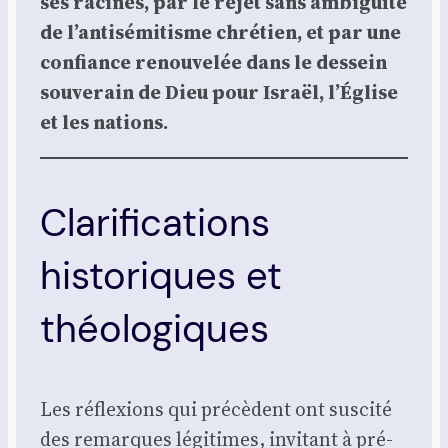
ses racines, par le rejet sans ambi­guï­té
de l’antisémitisme chré­tien, et par une
confiance renou­ve­lée dans le des­sein
sou­ve­rain de Dieu pour Israël, l’Église
et les nations.
Clarifications
historiques et
théologiques
Les réflexions qui pré­cèdent ont sus­ci­té
des remarques légi­times, invi­tant à pré­