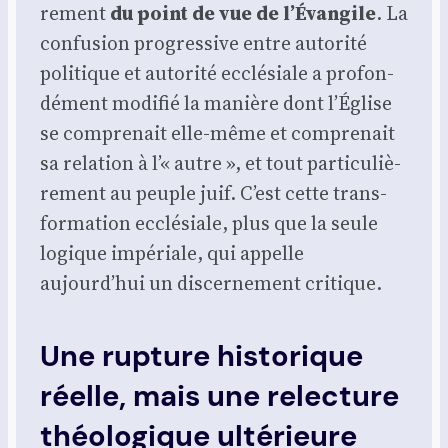
re­ment
du point de vue de l’Évangile
. La
confu­sion pro­gres­sive entre auto­ri­té
poli­tique et auto­ri­té ecclé­siale a pro­fon­
dé­ment modi­fié la manière dont l’Église
se com­pre­nait elle-même et com­pre­nait
sa rela­tion à l’« autre », et tout par­ti­cu­liè­
re­ment au peuple juif. C’est cette trans­
for­ma­tion ecclé­siale, plus que la seule
logique impé­riale, qui appelle
aujourd’hui un dis­cer­ne­ment cri­tique.
Une rupture historique
réelle, mais une relecture
théologique ultérieure