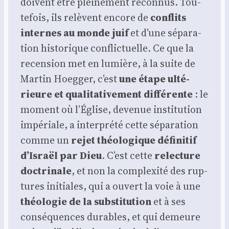
doivent être plei­ne­ment recon­nus. Tou­
te­fois, ils relèvent encore de
conflits
internes au monde juif
et d’une sépa­ra­
tion his­to­rique conflic­tuelle. Ce que la
recen­sion met en lumière, à la suite de
Mar­tin Hoeg­ger, c’est
une étape ulté­
rieure et qua­li­ta­ti­ve­ment dif­fé­rente
: le
moment où l’Église, deve­nue ins­ti­tu­tion
impé­riale, a inter­pré­té cette sépa­ra­tion
comme un
rejet théo­lo­gique défi­ni­tif
d’Israël par Dieu
. C’est cette
relec­ture
doc­tri­nale
, et non la com­plexi­té des rup­
tures ini­tiales, qui a ouvert la voie à une
théo­lo­gie de la sub­sti­tu­tion
et à ses
consé­quences durables, et qui demeure