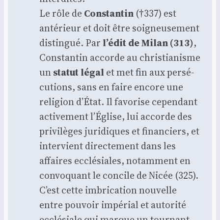
Le rôle de
Constan­tin
(†337) est
anté­rieur et doit être soi­gneu­se­ment
dis­tin­gué. Par
l’édit de Milan (313)
,
Constan­tin accorde au chris­tia­nisme
un
sta­tut légal
et met fin aux per­sé­
cu­tions, sans en faire encore une
reli­gion d’État. Il favo­rise cepen­dant
acti­ve­ment l’Église, lui accorde des
pri­vi­lèges juri­diques et finan­ciers, et
inter­vient direc­te­ment dans les
affaires ecclé­siales, notam­ment en
convo­quant le concile de Nicée (325).
C’est cette imbri­ca­tion nou­velle
entre pou­voir impé­rial et auto­ri­té
ecclé­siale qui marque un tour­nant