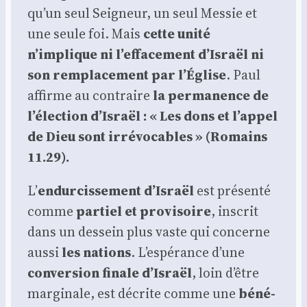
qu’un seul Sei­gneur, un seul Mes­sie et
une seule foi. Mais
cette uni­té
n’implique ni l’effacement d’Israël ni
son rem­pla­ce­ment par l’Église
. Paul
affirme au contraire
la per­ma­nence de
l’élection d’Israël : « Les dons et l’appel
de Dieu sont irré­vo­cables » (Romains
11.29).
L’
endur­cis­se­ment d’Israël
est pré­sen­té
comme
par­tiel et pro­vi­soire
, ins­crit
dans un des­sein plus vaste qui concerne
aus­si
les nations
. L’espérance d’une
conver­sion finale d’Israël
, loin d’être
mar­gi­nale, est décrite comme une
béné­