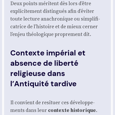
Deux points méritent dès lors d’être
expli­ci­te­ment dis­tin­gués afin d’éviter
toute lec­ture ana­chro­nique ou sim­pli­fi­
ca­trice de l’histoire et de mieux cer­ner
l’enjeu théo­lo­gique pro­pre­ment dit.
Contexte impérial et
absence de liberté
religieuse dans
l’Antiquité tardive
Il convient de resi­tuer ces déve­lop­pe­
ments dans leur
contexte his­to­rique
.