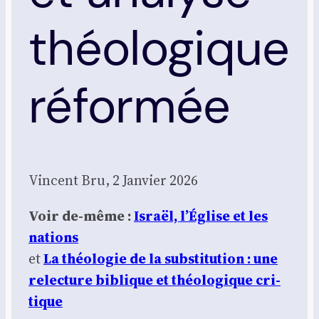
théologique
réformée
Vincent Bru, 2 Jan­vier 2026
Voir de-même :
Israël, l’Église et les
nations
et
La théo­lo­gie de la sub­sti­tu­tion : une
relec­ture biblique et théo­lo­gique cri­
tique