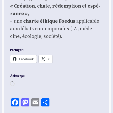
« Créa­tion, chute, rédemp­tion et espé­
rance »
,
– une
charte éthique Foe­dus
appli­cable
aux débats contem­po­rains (IA, méde­
cine, éco­lo­gie, socié­té).
Partager :
Face­book
X
J’aime ça :
Char­
ge­
ment…
Facebook
Mastodon
Email
Share