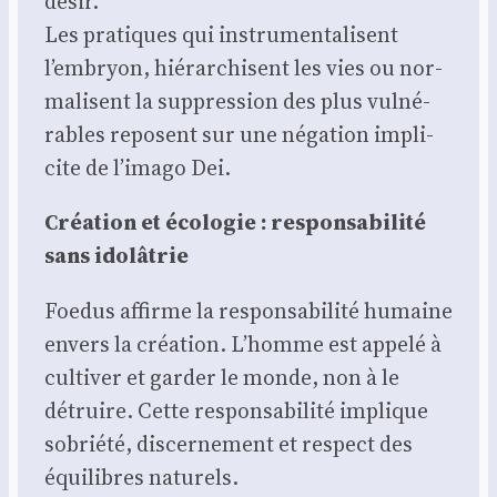
désir.
Les pra­tiques qui ins­tru­men­ta­lisent
l’embryon, hié­rar­chisent les vies ou nor­
ma­lisent la sup­pres­sion des plus vul­né­
rables reposent sur une néga­tion impli­
cite de l’imago Dei.
Créa­tion et éco­lo­gie : res­pon­sa­bi­li­té
sans ido­lâ­trie
Foe­dus affirme la res­pon­sa­bi­li­té humaine
envers la créa­tion. L’homme est appe­lé à
culti­ver et gar­der le monde, non à le
détruire. Cette res­pon­sa­bi­li­té implique
sobrié­té, dis­cer­ne­ment et res­pect des
équi­libres natu­rels.