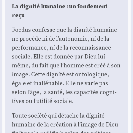
La digni­té humaine : un fon­de­ment
reçu
Foe­dus confesse que la digni­té humaine
ne pro­cède ni de l’autonomie, ni de la
per­for­mance, ni de la recon­nais­sance
sociale. Elle est don­née par Dieu lui-
même, du fait que l’homme est créé à son
image. Cette digni­té est onto­lo­gique,
égale et inalié­nable. Elle ne varie pas
selon l’âge, la san­té, les capa­ci­tés cog­ni­
tives ou l’utilité sociale.
Toute socié­té qui détache la digni­té
humaine de la créa­tion à l’image de Dieu