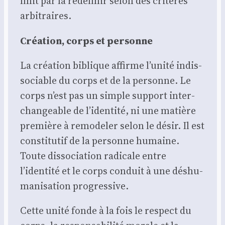
finit par la redé­fi­nir selon des cri­tères
arbi­traires.
Créa­tion, corps et per­sonne
La créa­tion biblique affirme l’unité indis­
so­ciable du corps et de la per­sonne. Le
corps n’est pas un simple sup­port inter­
chan­geable de l’identité, ni une matière
pre­mière à remo­de­ler selon le désir. Il est
consti­tu­tif de la per­sonne humaine.
Toute dis­so­cia­tion radi­cale entre
l’identité et le corps conduit à une déshu­
ma­ni­sa­tion pro­gres­sive.
Cette uni­té fonde à la fois le res­pect du