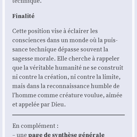
tech­nique.
Fina­li­té
Cette posi­tion vise à éclai­rer les
consciences dans un monde où la puis­
sance tech­nique dépasse sou­vent la
sagesse morale. Elle cherche à rap­pe­ler
que la véri­table huma­ni­té ne se construit
ni contre la créa­tion, ni contre la limite,
mais dans la recon­nais­sance humble de
l’homme comme créa­ture vou­lue, aimée
et appe­lée par Dieu.
En com­plé­ment :
– une
page de syn­thèse géné­rale