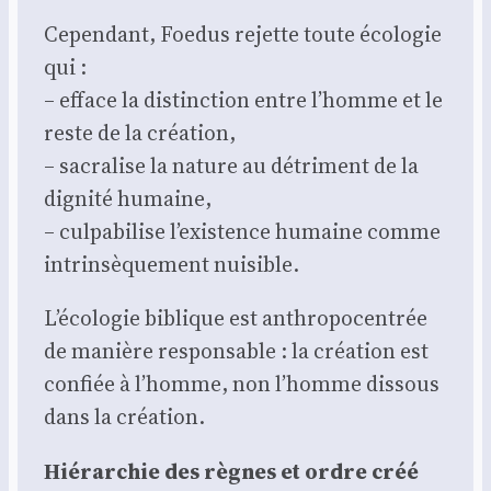
Cepen­dant, Foe­dus rejette toute éco­lo­gie
qui :
– efface la dis­tinc­tion entre l’homme et le
reste de la créa­tion,
– sacra­lise la nature au détri­ment de la
digni­té humaine,
– culpa­bi­lise l’existence humaine comme
intrin­sè­que­ment nui­sible.
L’écologie biblique est anthro­po­cen­trée
de manière res­pon­sable : la créa­tion est
confiée à l’homme, non l’homme dis­sous
dans la créa­tion.
Hié­rar­chie des règnes et ordre créé