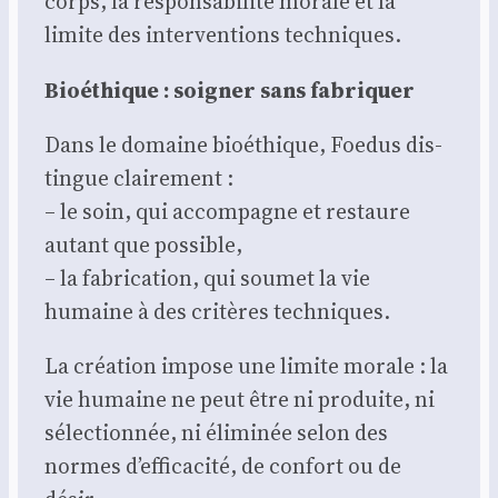
corps, la res­pon­sa­bi­li­té morale et la
limite des inter­ven­tions tech­niques.
Bioé­thique : soi­gner sans fabri­quer
Dans le domaine bioé­thique, Foe­dus dis­
tingue clai­re­ment :
– le soin, qui accom­pagne et res­taure
autant que pos­sible,
– la fabri­ca­tion, qui sou­met la vie
humaine à des cri­tères tech­niques.
La créa­tion impose une limite morale : la
vie humaine ne peut être ni pro­duite, ni
sélec­tion­née, ni éli­mi­née selon des
normes d’efficacité, de confort ou de