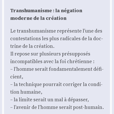
Trans­hu­ma­nisme : la néga­tion
moderne de la créa­tion
Le trans­hu­ma­nisme repré­sente l’une des
contes­ta­tions les plus radi­cales de la doc­
trine de la créa­tion.
Il repose sur plu­sieurs pré­sup­po­sés
incom­pa­tibles avec la foi chré­tienne :
– l’homme serait fon­da­men­ta­le­ment défi­
cient,
– la tech­nique pour­rait cor­ri­ger la condi­
tion humaine,
– la limite serait un mal à dépas­ser,
– l’avenir de l’homme serait post-humain.