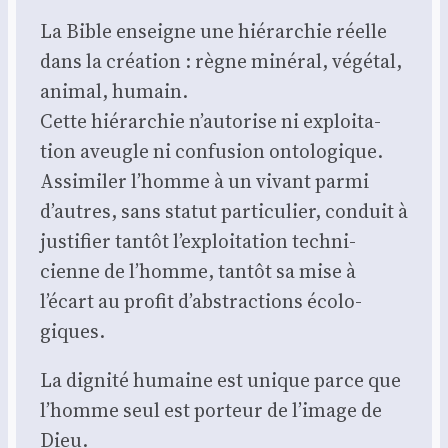
La Bible enseigne une hié­rar­chie réelle
dans la créa­tion : règne miné­ral, végé­tal,
ani­mal, humain.
Cette hié­rar­chie n’autorise ni exploi­ta­
tion aveugle ni confu­sion onto­lo­gique.
Assi­mi­ler l’homme à un vivant par­mi
d’autres, sans sta­tut par­ti­cu­lier, conduit à
jus­ti­fier tan­tôt l’exploitation tech­ni­
cienne de l’homme, tan­tôt sa mise à
l’écart au pro­fit d’abstractions éco­lo­
giques.
La digni­té humaine est unique parce que
l’homme seul est por­teur de l’image de
Dieu.