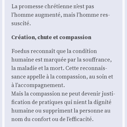
La pro­messe chré­tienne n’est pas
l’homme aug­men­té, mais l’homme res­
sus­ci­té.
Créa­tion, chute et com­pas­sion
Foe­dus recon­naît que la condi­tion
humaine est mar­quée par la souf­france,
la mala­die et la mort. Cette recon­nais­
sance appelle à la com­pas­sion, au soin et
à l’accompagnement.
Mais la com­pas­sion ne peut deve­nir jus­ti­
fi­ca­tion de pra­tiques qui nient la digni­té
humaine ou sup­priment la per­sonne au
nom du confort ou de l’efficacité.