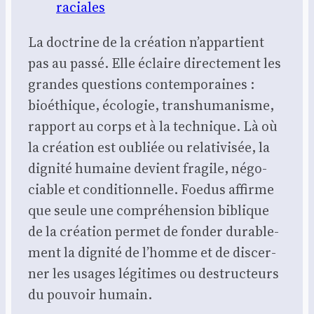
raciales
La doc­trine de la créa­tion n’appartient
pas au pas­sé. Elle éclaire direc­te­ment les
grandes ques­tions contem­po­raines :
bioé­thique, éco­lo­gie, trans­hu­ma­nisme,
rap­port au corps et à la tech­nique. Là où
la créa­tion est oubliée ou rela­ti­vi­sée, la
digni­té humaine devient fra­gile, négo­
ciable et condi­tion­nelle. Foe­dus affirme
que seule une com­pré­hen­sion biblique
de la créa­tion per­met de fon­der dura­ble­
ment la digni­té de l’homme et de dis­cer­
ner les usages légi­times ou des­truc­teurs
du pou­voir humain.