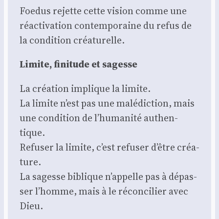
Foe­dus rejette cette vision comme une
réac­ti­va­tion contem­po­raine du refus de
la condi­tion créa­tu­relle.
Limite, fini­tude et sagesse
La créa­tion implique la limite.
La limite n’est pas une malé­dic­tion, mais
une condi­tion de l’humanité authen­
tique.
Refu­ser la limite, c’est refu­ser d’être créa­
ture.
La sagesse biblique n’appelle pas à dépas­
ser l’homme, mais à le récon­ci­lier avec
Dieu.