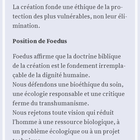
La créa­tion fonde une éthique de la pro­
tec­tion des plus vul­né­rables, non leur éli­
mi­na­tion.
Posi­tion de Foe­dus
Foe­dus affirme que la doc­trine biblique
de la créa­tion est le fon­de­ment irrem­pla­
çable de la digni­té humaine.
Nous défen­dons une bioé­thique du soin,
une éco­lo­gie res­pon­sable et une cri­tique
ferme du trans­hu­ma­nisme.
Nous reje­tons toute vision qui réduit
l’homme à une res­source bio­lo­gique, à
un pro­blème éco­lo­gique ou à un pro­jet