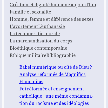
Créa­tion et digni­té humaine aujourd’hui
Famille et sexua­li­té
Homme, femme et dif­fé­rence des sexes
L’avortement
L’euthanasie
La tech­no­cra­tie morale
La mar­chan­di­sa­tion du corps
Bioé­thique contem­po­raine
Ethique mili­taire
Biblio­gra­phie
Babel numé­rique ou cité de Dieu ?
Ana­lyse réfor­mée de Magni­fi­ca
Huma­ni­tas
Foi réfor­mée et ensei­gne­ment
catho­lique : une même condam­na­
tion du racisme et des idéo­lo­gies