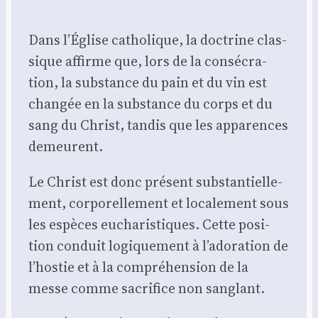
Dans l’Église catho­lique, la doc­trine clas­
sique affirme que, lors de la consé­cra­
tion, la sub­stance du pain et du vin est
chan­gée en la sub­stance du corps et du
sang du Christ, tan­dis que les appa­rences
demeurent.
Le Christ est donc pré­sent sub­stan­tiel­le­
ment, cor­po­rel­le­ment et loca­le­ment sous
les espèces eucha­ris­tiques. Cette posi­
tion conduit logi­que­ment à l’adoration de
l’hostie et à la com­pré­hen­sion de la
messe comme sacri­fice non san­glant.