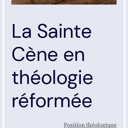
La Sainte
Cène en
théologie
réformée
Posi­tion théo­lo­gique