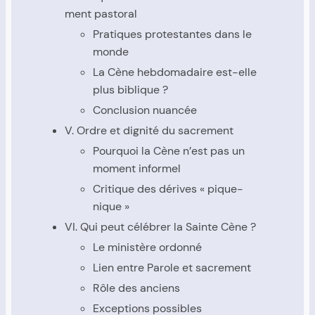
ment pas­to­ral
Pra­tiques pro­tes­tantes dans le
monde
La Cène heb­do­ma­daire est-elle
plus biblique ?
Conclu­sion nuan­cée
V. Ordre et digni­té du sacre­ment
Pour­quoi la Cène n’est pas un
moment infor­mel
Cri­tique des dérives « pique-
nique »
VI. Qui peut célé­brer la Sainte Cène ?
Le minis­tère ordon­né
Lien entre Parole et sacre­ment
Rôle des anciens
Excep­tions pos­sibles