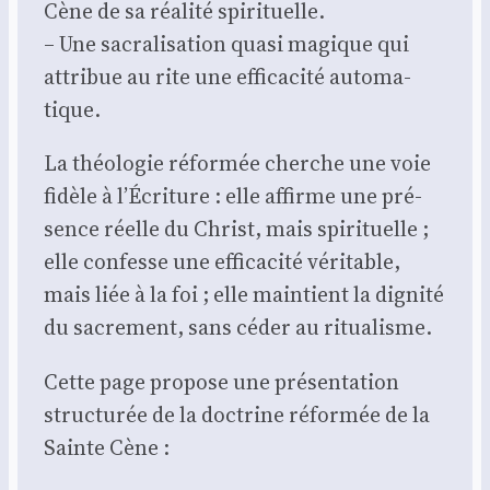
Cène de sa réa­li­té spi­ri­tuelle.
– Une sacra­li­sa­tion qua­si magique qui
attri­bue au rite une effi­ca­ci­té auto­ma­
tique.
La théo­lo­gie réfor­mée cherche une voie
fidèle à l’Écriture : elle affirme une pré­
sence réelle du Christ, mais spi­ri­tuelle ;
elle confesse une effi­ca­ci­té véri­table,
mais liée à la foi ; elle main­tient la digni­té
du sacre­ment, sans céder au ritua­lisme.
Cette page pro­pose une pré­sen­ta­tion
struc­tu­rée de la doc­trine réfor­mée de la
Sainte Cène :