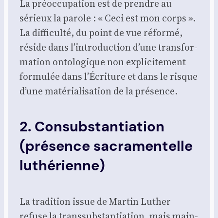
La pré­oc­cu­pa­tion est de prendre au
sérieux la parole : « Ceci est mon corps ».
La dif­fi­cul­té, du point de vue réfor­mé,
réside dans l’introduction d’une trans­for­
ma­tion onto­lo­gique non expli­ci­te­ment
for­mu­lée dans l’Écriture et dans le risque
d’une maté­ria­li­sa­tion de la pré­sence.
2. Consubstantiation
(présence sacramentelle
luthérienne)
La tra­di­tion issue de Mar­tin Luther
refuse la trans­sub­stan­tia­tion, mais main­