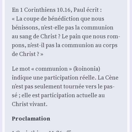
En 1 Corin­thiens 10.16, Paul écrit :
« La coupe de béné­dic­tion que nous
bénis­sons, n’est-elle pas la com­mu­nion
au sang de Christ ? Le pain que nous rom­
pons, n’est-il pas la com­mu­nion au corps
de Christ ? »
Le mot « com­mu­nion » (koi­no­nia)
indique une par­ti­ci­pa­tion réelle. La Cène
n’est pas seule­ment tour­née vers le pas­
sé ; elle est par­ti­ci­pa­tion actuelle au
Christ vivant.
Pro­cla­ma­tion