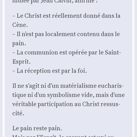
mu­lée par Jean Cal­vin, affirme :
– Le Christ est réel­le­ment don­né dans la
Cène.
– Il n’est pas loca­le­ment conte­nu dans le
pain.
– La com­mu­nion est opé­rée par le Saint-
Esprit.
– La récep­tion est par la foi.
Il ne s’agit ni d’un maté­ria­lisme eucha­ris­
tique ni d’un sym­bo­lisme vide, mais d’une
véri­table par­ti­ci­pa­tion au Christ res­sus­
ci­té.
Le pain reste pain.