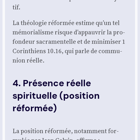
tif.
La théo­lo­gie réfor­mée estime qu’un tel
mémo­ria­lisme risque d’appauvrir la pro­
fon­deur sacra­men­telle et de mini­mi­ser 1
Corin­thiens 10.16, qui parle de com­mu­
nion réelle.
4. Présence réelle
spirituelle (position
réformée)
La posi­tion réfor­mée, notam­ment for­