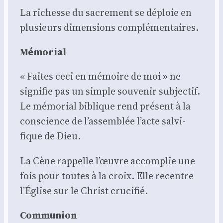
La richesse du sacre­ment se déploie en
plu­sieurs dimen­sions com­plé­men­taires.
Mémo­rial
« Faites ceci en mémoire de moi » ne
signi­fie pas un simple sou­ve­nir sub­jec­tif.
Le mémo­rial biblique rend pré­sent à la
conscience de l’assemblée l’acte sal­vi­
fique de Dieu.
La Cène rap­pelle l’œuvre accom­plie une
fois pour toutes à la croix. Elle recentre
l’Église sur le Christ cru­ci­fié.
Com­mu­nion