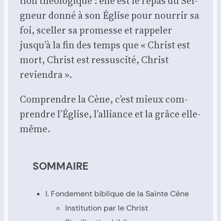
tion théo­lo­gique : elle est le repas du Sei­
gneur don­né à son Église pour nour­rir sa
foi, scel­ler sa pro­messe et rap­pe­ler
jusqu’à la fin des temps que « Christ est
mort, Christ est res­sus­ci­té, Christ
revien­dra ».
Com­prendre la Cène, c’est mieux com­
prendre l’Église, l’alliance et la grâce elle-
même.
SOMMAIRE
I. Fon­de­ment biblique de la Sainte Cène
Ins­ti­tu­tion par le Christ