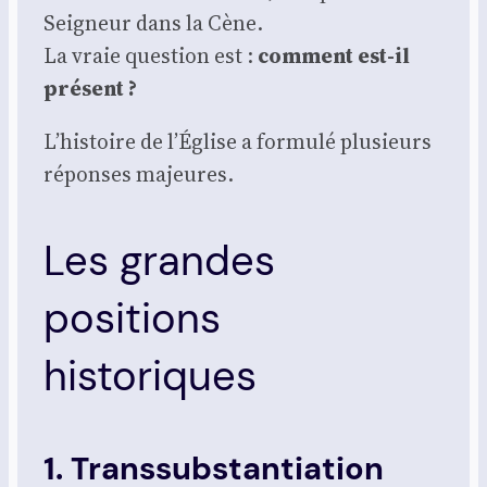
Sei­gneur dans la Cène.
La vraie ques­tion est :
com­ment est-il
pré­sent ?
L’histoire de l’Église a for­mu­lé plu­sieurs
réponses majeures.
Les grandes
positions
historiques
1. Transsubstantiation