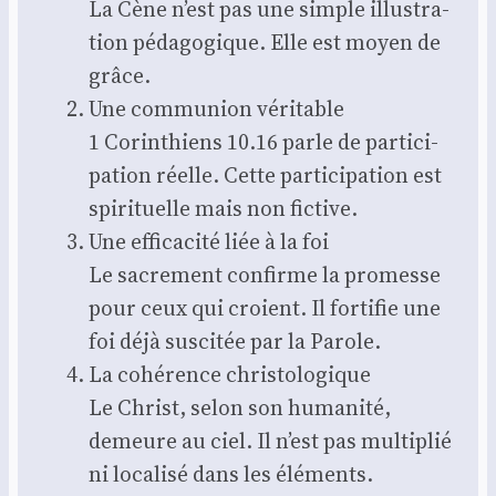
La Cène n’est pas une simple illus­tra­
tion péda­go­gique. Elle est moyen de
grâce.
Une com­mu­nion véri­table
1 Corin­thiens 10.16 parle de par­ti­ci­
pa­tion réelle. Cette par­ti­ci­pa­tion est
spi­ri­tuelle mais non fic­tive.
Une effi­ca­ci­té liée à la foi
Le sacre­ment confirme la pro­messe
pour ceux qui croient. Il for­ti­fie une
foi déjà sus­ci­tée par la Parole.
La cohé­rence chris­to­lo­gique
Le Christ, selon son huma­ni­té,
demeure au ciel. Il n’est pas mul­ti­plié
ni loca­li­sé dans les élé­ments.