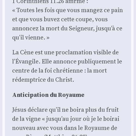
1 Corin­thiens 11.26 affirme :
« Toutes les fois que vous man­gez ce pain
et que vous buvez cette coupe, vous
annon­cez la mort du Sei­gneur, jusqu’à ce
qu’il vienne. »
La Cène est une pro­cla­ma­tion visible de
l’Évangile. Elle annonce publi­que­ment le
centre de la foi chré­tienne : la mort
rédemp­trice du Christ.
Anti­ci­pa­tion du Royaume
Jésus déclare qu’il ne boi­ra plus du fruit
de la vigne « jusqu’au jour où je le boi­rai
nou­veau avec vous dans le Royaume de