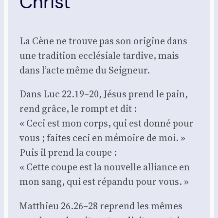
Christ
La Cène ne trouve pas son ori­gine dans
une tra­di­tion ecclé­siale tar­dive, mais
dans l’acte même du Sei­gneur.
Dans Luc 22.19–20, Jésus prend le pain,
rend grâce, le rompt et dit :
« Ceci est mon corps, qui est don­né pour
vous ; faites ceci en mémoire de moi. »
Puis il prend la coupe :
« Cette coupe est la nou­velle alliance en
mon sang, qui est répan­du pour vous. »
Mat­thieu 26.26–28 reprend les mêmes