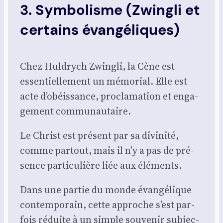
3. Symbolisme (Zwingli et
certains évangéliques)
Chez Hul­drych Zwin­gli, la Cène est
essen­tiel­le­ment un mémo­rial. Elle est
acte d’obéissance, pro­cla­ma­tion et enga­
ge­ment com­mu­nau­taire.
Le Christ est pré­sent par sa divi­ni­té,
comme par­tout, mais il n’y a pas de pré­
sence par­ti­cu­lière liée aux élé­ments.
Dans une par­tie du monde évan­gé­lique
contem­po­rain, cette approche s’est par­
fois réduite à un simple sou­ve­nir sub­jec­