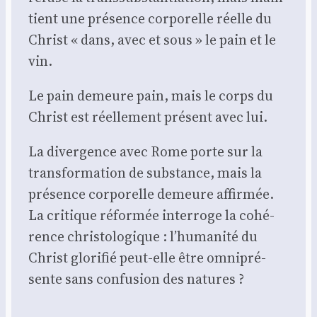
tient une pré­sence cor­po­relle réelle du
Christ « dans, avec et sous » le pain et le
vin.
Le pain demeure pain, mais le corps du
Christ est réel­le­ment pré­sent avec lui.
La diver­gence avec Rome porte sur la
trans­for­ma­tion de sub­stance, mais la
pré­sence cor­po­relle demeure affir­mée.
La cri­tique réfor­mée inter­roge la cohé­
rence chris­to­lo­gique : l’humanité du
Christ glo­ri­fié peut-elle être omni­pré­
sente sans confu­sion des natures ?