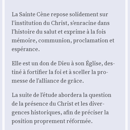
La Sainte Cène repose soli­de­ment sur
l’institution du Christ, s’enracine dans
l’histoire du salut et exprime à la fois
mémoire, com­mu­nion, pro­cla­ma­tion et
espé­rance.
Elle est un don de Dieu à son Église, des­
ti­né à for­ti­fier la foi et à scel­ler la pro­
messe de l’alliance de grâce.
La suite de l’étude abor­de­ra la ques­tion
de la pré­sence du Christ et les diver­
gences his­to­riques, afin de pré­ci­ser la
posi­tion pro­pre­ment réfor­mée.