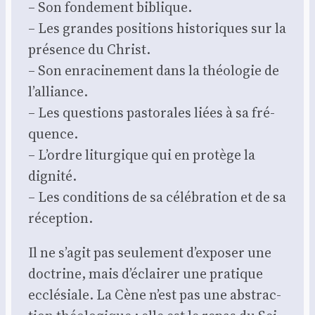
– Son fon­de­ment biblique.
– Les grandes posi­tions his­to­riques sur la
pré­sence du Christ.
– Son enra­ci­ne­ment dans la théo­lo­gie de
l’alliance.
– Les ques­tions pas­to­rales liées à sa fré­
quence.
– L’ordre litur­gique qui en pro­tège la
digni­té.
– Les condi­tions de sa célé­bra­tion et de sa
récep­tion.
Il ne s’agit pas seule­ment d’exposer une
doc­trine, mais d’éclairer une pra­tique
ecclé­siale. La Cène n’est pas une abs­trac­