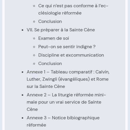
Ce qui n’est pas conforme à l’ec­
clé­sio­lo­gie réfor­mée
Conclu­sion
VII. Se pré­pa­rer à la Sainte Cène
Exa­men de soi
Peut-on se sen­tir indigne ?
Dis­ci­pline et excom­mu­ni­ca­tion
Conclu­sion
Annexe 1 – Tableau com­pa­ra­tif : Cal­vin,
Luther, Zwin­gli (évan­gé­liques) et Rome
sur la Sainte Cène
Annexe 2 – La litur­gie réfor­mée mini­
male pour un vrai ser­vice de Sainte
Cène
Annexe 3 – Notice bibio­gra­phique
réfor­mée