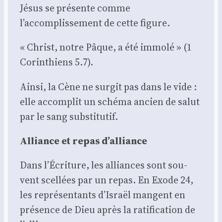
Jésus se pré­sente comme
l’accomplissement de cette figure.
« Christ, notre Pâque, a été immo­lé » (1
Corin­thiens 5.7).
Ain­si, la Cène ne sur­git pas dans le vide :
elle accom­plit un sché­ma ancien de salut
par le sang sub­sti­tu­tif.
Alliance et repas d’alliance
Dans l’Écriture, les alliances sont sou­
vent scel­lées par un repas. En Exode 24,
les repré­sen­tants d’Israël mangent en
pré­sence de Dieu après la rati­fi­ca­tion de