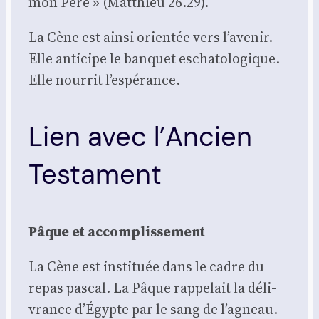
mon Père » (Mat­thieu 26.29).
La Cène est ain­si orien­tée vers l’avenir.
Elle anti­cipe le ban­quet escha­to­lo­gique.
Elle nour­rit l’espérance.
Lien avec l’Ancien
Testament
Pâque et accom­plis­se­ment
La Cène est ins­ti­tuée dans le cadre du
repas pas­cal. La Pâque rap­pe­lait la déli­
vrance d’Égypte par le sang de l’agneau.