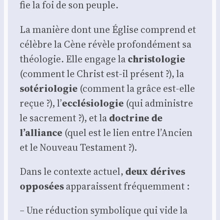
fie la foi de son peuple.
La manière dont une Église com­prend et
célèbre la Cène révèle pro­fon­dé­ment sa
théo­lo­gie. Elle engage la
chris­to­lo­gie
(com­ment le Christ est-il pré­sent ?), la
soté­rio­lo­gie
(com­ment la grâce est-elle
reçue ?), l’
ecclé­sio­lo­gie
(qui admi­nistre
le sacre­ment ?), et la
doc­trine de
l’alliance
(quel est le lien entre l’Ancien
et le Nou­veau Tes­ta­ment ?).
Dans le contexte actuel,
deux dérives
oppo­sées
appa­raissent fré­quem­ment :
– Une réduc­tion sym­bo­lique qui vide la