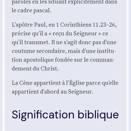
paroles en les situant expli­ci­te­ment dans
le cadre pas­cal.
L’apôtre Paul, en 1 Corin­thiens 11.23–26,
pré­cise qu’il a « reçu du Sei­gneur » ce
qu’il trans­met. Il ne s’agit donc pas d’une
cou­tume secon­daire, mais d’une ins­ti­tu­
tion apos­to­lique fon­dée sur le com­man­
de­ment du Christ.
La Cène appar­tient à l’Église parce qu’elle
appar­tient d’abord au Sei­gneur.
Signification biblique