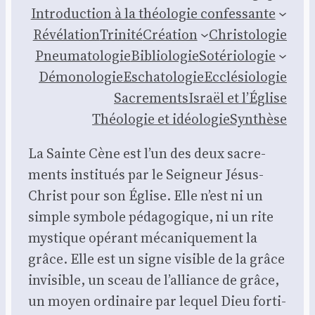
Intro­duc­tion à la théo­lo­gie confes­sante
Révé­la­tion
Tri­ni­té
Créa­tion
Chris­to­lo­gie
Pneu­ma­to­lo­gie
Biblio­lo­gie
Soté­rio­lo­gie
Démo­no­lo­gie
Escha­to­lo­gie
Ecclé­sio­lo­gie
Sacre­ments
Israël et l’Église
Théo­lo­gie et idéo­lo­gie
Syn­thèse
La Sainte Cène est l’un des deux sacre­
ments ins­ti­tués par le Sei­gneur Jésus-
Christ pour son Église. Elle n’est ni un
simple sym­bole péda­go­gique, ni un rite
mys­tique opé­rant méca­ni­que­ment la
grâce. Elle est un signe visible de la grâce
invi­sible, un sceau de l’alliance de grâce,
un moyen ordi­naire par lequel Dieu for­ti­