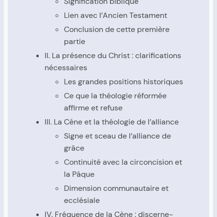
Signi­fi­ca­tion biblique
Lien avec l’An­cien Tes­ta­ment
Conclu­sion de cette pre­mière
par­tie
II. La pré­sence du Christ : cla­ri­fi­ca­tions
néces­saires
Les grandes posi­tions his­to­riques
Ce que la théo­lo­gie réfor­mée
affirme et refuse
III. La Cène et la théo­lo­gie de l’al­liance
Signe et sceau de l’al­liance de
grâce
Conti­nui­té avec la cir­con­ci­sion et
la Pâque
Dimen­sion com­mu­nau­taire et
ecclé­siale
IV. Fré­quence de la Cène : dis­cer­ne­