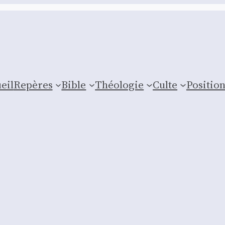
eil
Repères
Bible
Théologie
Culte
Posi­tio