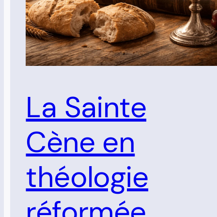
La Sainte
Cène en
théologie
réformée