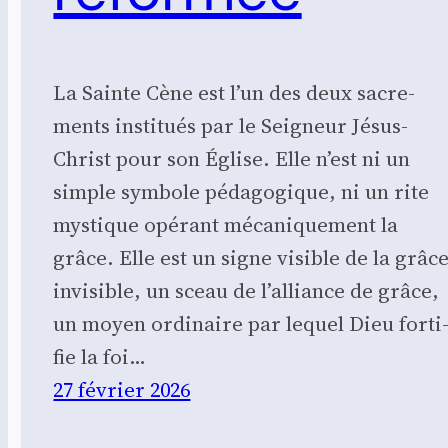
La Sainte Cène est l’un des deux sacre­
ments ins­ti­tués par le Sei­gneur Jésus-
Christ pour son Église. Elle n’est ni un
simple sym­bole péda­go­gique, ni un rite
mys­tique opé­rant méca­ni­que­ment la
grâce. Elle est un signe visible de la grâc
invi­sible, un sceau de l’alliance de grâce,
un moyen ordi­naire par lequel Dieu for­ti
fie la foi…
27 février 2026