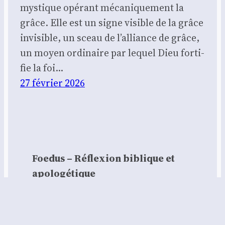
mys­tique opé­rant méca­ni­que­ment la
grâce. Elle est un signe visible de la grâce
invi­sible, un sceau de l’alliance de grâce,
un moyen ordi­naire par lequel Dieu for­ti­
fie la foi…
27 février 2026
Foedus – Réflexion biblique et
apologétique
Contact :
contact@foedus.fr
https://foedus.fr⁠