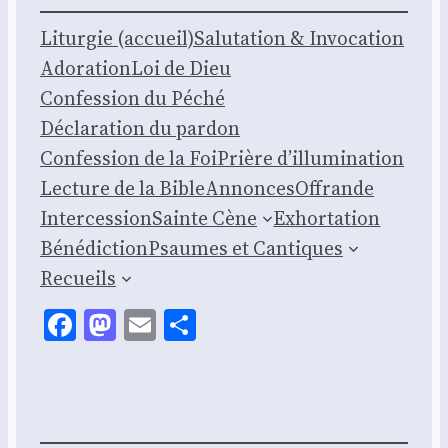
Litur­gie (accueil)
Salu­ta­tion & Invo­ca­tion
Ado­ra­tion
Loi de Dieu
Confes­sion du Péché
Décla­ra­tion du par­don
Confes­sion de la Foi
Prière d’illumination
Lec­ture de la Bible
Annonces
Offrande
Inter­ces­sion
Sainte Cène
Exhor­ta­tion
Béné­dic­tion
Psaumes et Can­tiques
Recueils
Facebook
Mastodon
Email
Share