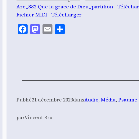
Arc_882 Que la grace de Dieu_partition
Télé­char
Fichier MIDI
Télé­char­ger
Facebook
Mastodon
Email
Share
Publié
21 décembre 2023
dans
Audio
, 
Média
, 
Psaume 
par
Vincent Bru