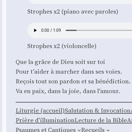
Strophes x2 (pia­no avec paroles)
Strophes x2 (vio­lon­celle)
Que la grâce de Dieu soit sur toi
Pour t’aider à mar­cher dans ses voies.
Reçois tout son par­don et sa béné­dic­tion.
Va en paix, dans la joie, dans l’amour.
Litur­gie (accueil)
Salu­ta­tion & Invo­ca­tion
Prière d’illumination
Lec­ture de la Bible
A
Psaumes et Can­tiques
Recueils