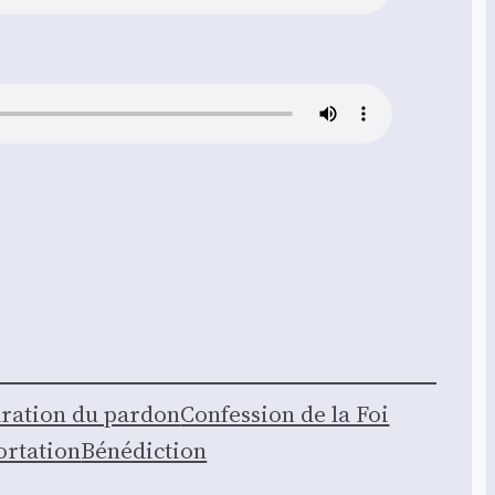
­ra­tion du par­don
Confes­sion de la Foi
r­ta­tion
Béné­dic­tion