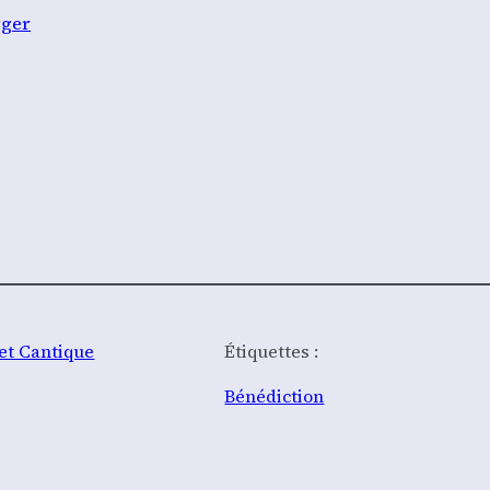
­ger
et Cantique
Étiquettes :
Bénédiction