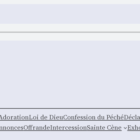
Ado­ra­tion
Loi de Dieu
Confes­sion du Péché
Décla
nnonces
Offrande
Inter­ces­sion
Sainte Cène
Exho