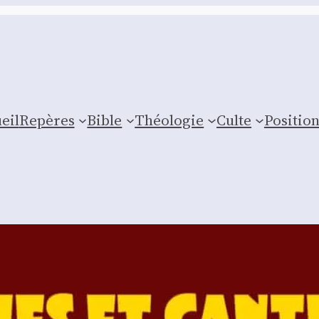
eil
Repères
Bible
Théologie
Culte
Posi­tio