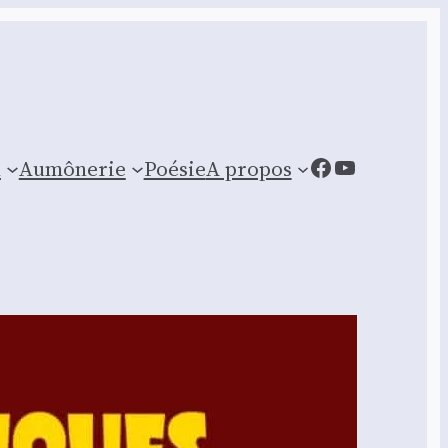
Facebook
YouTube
n
Aumônerie
Poésie
A propos