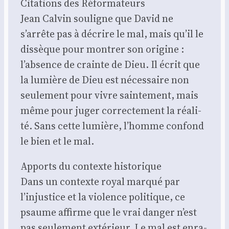
Cita­tions des Réfor­ma­teurs
Jean Cal­vin sou­ligne que David ne
s’arrête pas à décrire le mal, mais qu’il le
dis­sèque pour mon­trer son ori­gine :
l’absence de crainte de Dieu. Il écrit que
la lumière de Dieu est néces­saire non
seule­ment pour vivre sain­te­ment, mais
même pour juger cor­rec­te­ment la réa­li­
té. Sans cette lumière, l’homme confond
le bien et le mal.
Apports du contexte his­to­rique
Dans un contexte royal mar­qué par
l’injustice et la vio­lence poli­tique, ce
psaume affirme que le vrai dan­ger n’est
pas seule­ment exté­rieur. Le mal est enra­