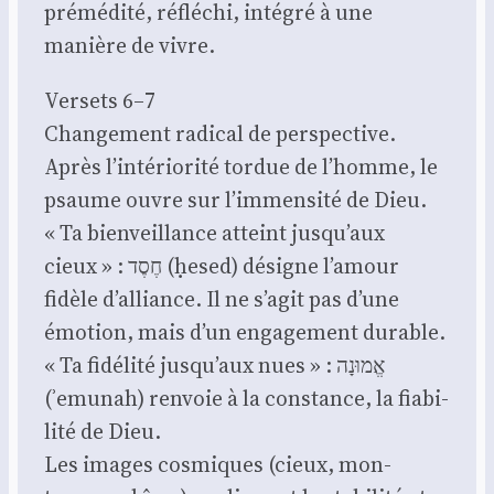
pré­mé­di­té, réflé­chi, inté­gré à une
manière de vivre.
Ver­sets 6–7
Chan­ge­ment radi­cal de pers­pec­tive.
Après l’intériorité tor­due de l’homme, le
psaume ouvre sur l’immensité de Dieu.
« Ta bien­veillance atteint jusqu’aux
cieux » : חֶסֶד (ḥesed) désigne l’amour
fidèle d’alliance. Il ne s’agit pas d’une
émo­tion, mais d’un enga­ge­ment durable.
« Ta fidé­li­té jusqu’aux nues » : אֱמוּנָה
(ʾemu­nah) ren­voie à la constance, la fia­bi­
li­té de Dieu.
Les images cos­miques (cieux, mon­