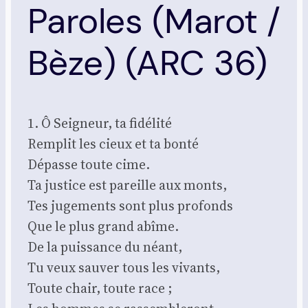
Paroles (Marot /
Bèze) (ARC 36)
1. Ô Sei­gneur, ta fidé­li­té
Rem­plit les cieux et ta bon­té
Dépasse toute cime.
Ta jus­tice est pareille aux monts,
Tes juge­ments sont plus pro­fonds
Que le plus grand abîme.
De la puis­sance du néant,
Tu veux sau­ver tous les vivants,
Toute chair, toute race ;