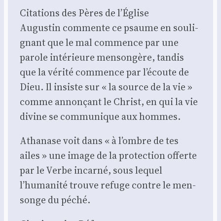
Cita­tions des Pères de l’Église
Augus­tin com­mente ce psaume en sou­li­
gnant que le mal com­mence par une
parole inté­rieure men­son­gère, tan­dis
que la véri­té com­mence par l’écoute de
Dieu. Il insiste sur « la source de la vie »
comme annon­çant le Christ, en qui la vie
divine se com­mu­nique aux hommes.
Atha­nase voit dans « à l’ombre de tes
ailes » une image de la pro­tec­tion offerte
par le Verbe incar­né, sous lequel
l’humanité trouve refuge contre le men­
songe du péché.