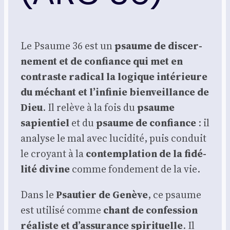
Le Psaume 36 est un
psaume de dis­cer­
ne­ment et de confiance
qui met en
contraste radi­cal la logique inté­rieure
du méchant et l’infinie bien­veillance de
Dieu
. Il relève à la fois du
psaume
sapien­tiel
et du
psaume de confiance
: il
ana­lyse le mal avec luci­di­té, puis conduit
le croyant à la
contem­pla­tion de la fidé­
li­té divine
comme fon­de­ment de la vie.
Dans le
Psau­tier de Genève
, ce psaume
est uti­li­sé comme
chant de confes­sion
réa­liste et d’assurance spi­ri­tuelle
. Il