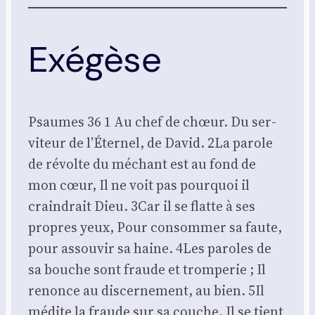
Exégèse
Psaumes 36 1 Au chef de chœur. Du ser­
vi­teur de l’Éternel, de David. 2La parole
de révolte du méchant est au fond de
mon cœur, Il ne voit pas pour­quoi il
crain­drait Dieu. 3Car il se flatte à ses
propres yeux, Pour consom­mer sa faute,
pour assou­vir sa haine. 4Les paroles de
sa bouche sont fraude et trom­pe­rie ; Il
renonce au dis­cer­ne­ment, au bien. 5Il
médite la fraude sur sa couche, Il se tient