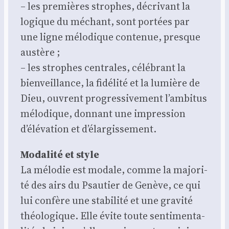
– les pre­mières strophes, décri­vant la
logique du méchant, sont por­tées par
une ligne mélo­dique conte­nue, presque
aus­tère ;
– les strophes cen­trales, célé­brant la
bien­veillance, la fidé­li­té et la lumière de
Dieu, ouvrent pro­gres­si­ve­ment l’ambitus
mélo­dique, don­nant une impres­sion
d’élévation et d’élargissement.
Moda­li­té et style
La mélo­die est modale, comme la majo­ri­
té des airs du Psau­tier de Genève, ce qui
lui confère une sta­bi­li­té et une gra­vi­té
théo­lo­gique. Elle évite toute sen­ti­men­ta­