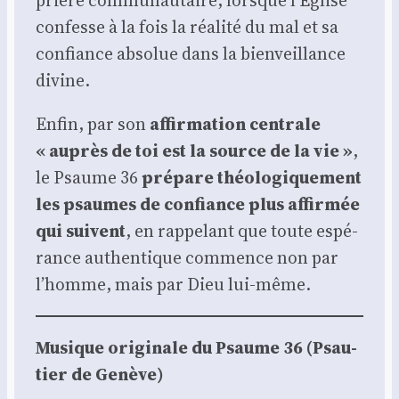
prière com­mu­nau­taire, lorsque l’Église
confesse à la fois la réa­li­té du mal et sa
confiance abso­lue dans la bien­veillance
divine.
Enfin, par son
affir­ma­tion cen­trale
« auprès de toi est la source de la vie »
,
le Psaume 36
pré­pare théo­lo­gi­que­ment
les psaumes de confiance plus affir­mée
qui suivent
, en rap­pe­lant que toute espé­
rance authen­tique com­mence non par
l’homme, mais par Dieu lui-même.
Musique ori­gi­nale du Psaume 36 (Psau­
tier de Genève)