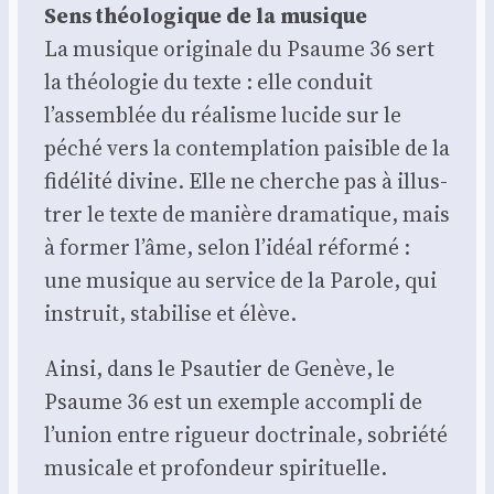
Sens théo­lo­gique de la musique
La musique ori­gi­nale du Psaume 36 sert
la théo­lo­gie du texte : elle conduit
l’assemblée du réa­lisme lucide sur le
péché vers la contem­pla­tion pai­sible de la
fidé­li­té divine. Elle ne cherche pas à illus­
trer le texte de manière dra­ma­tique, mais
à for­mer l’âme, selon l’idéal réfor­mé :
une musique au ser­vice de la Parole, qui
ins­truit, sta­bi­lise et élève.
Ain­si, dans le Psau­tier de Genève, le
Psaume 36 est un exemple accom­pli de
l’union entre rigueur doc­tri­nale, sobrié­té
musi­cale et pro­fon­deur spi­ri­tuelle.