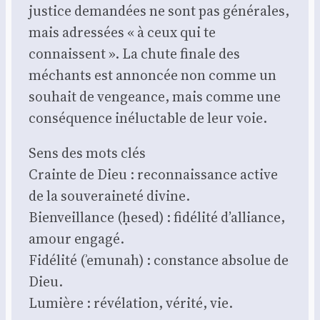
jus­tice deman­dées ne sont pas géné­rales,
mais adres­sées « à ceux qui te
connaissent ». La chute finale des
méchants est annon­cée non comme un
sou­hait de ven­geance, mais comme une
consé­quence iné­luc­table de leur voie.
Sens des mots clés
Crainte de Dieu : recon­nais­sance active
de la sou­ve­rai­ne­té divine.
Bien­veillance (ḥesed) : fidé­li­té d’alliance,
amour enga­gé.
Fidé­li­té (ʾemu­nah) : constance abso­lue de
Dieu.
Lumière : révé­la­tion, véri­té, vie.