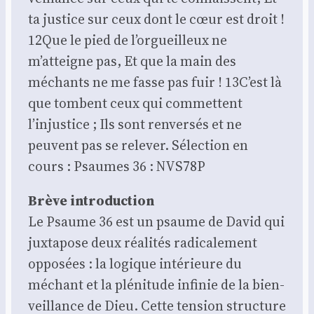
ta jus­tice sur ceux dont le cœur est droit !
12Que le pied de l’orgueilleux ne
m’atteigne pas, Et que la main des
méchants ne me fasse pas fuir ! 13C’est là
que tombent ceux qui com­mettent
l’injustice ; Ils sont ren­ver­sés et ne
peuvent pas se rele­ver. Sélec­tion en
cours : Psaumes 36 : NVS78P
Brève intro­duc­tion
Le Psaume 36 est un psaume de David qui
jux­ta­pose deux réa­li­tés radi­ca­le­ment
oppo­sées : la logique inté­rieure du
méchant et la plé­ni­tude infi­nie de la bien­
veillance de Dieu. Cette ten­sion struc­ture