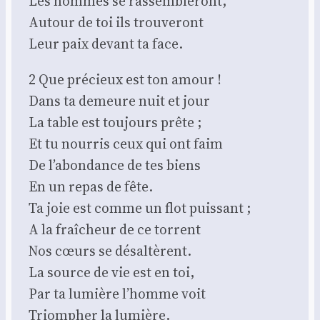
Les hommes se ras­sem­ble­ront,
Autour de toi ils trou­ve­ront
Leur paix devant ta face.
2 Que pré­cieux est ton amour !
Dans ta demeure nuit et jour
La table est tou­jours prête ;
Et tu nour­ris ceux qui ont faim
De l’abondance de tes biens
En un repas de fête.
Ta joie est comme un flot puis­sant ;
A la fraî­cheur de ce tor­rent
Nos cœurs se désal­tèrent.
La source de vie est en toi,
Par ta lumière l’homme voit
Triom­pher la lumière.