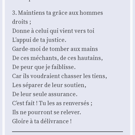
3. Main­tiens ta grâce aux hommes
droits ;
Donne à celui qui vient vers toi
L’appui de ta jus­tice.
Garde-moi de tom­ber aux mains
De ces méchants, de ces hau­tains,
De peur que je fai­blisse.
Car ils vou­draient chas­ser les tiens,
Les sépa­rer de leur sou­tien,
De leur seule assu­rance.
C’est fait ! Tu les as ren­ver­sés ;
Ils ne pour­ront se rele­ver.
Gloire à ta déli­vrance !