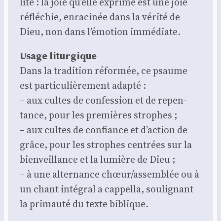
li­té : la joie qu’elle exprime est une joie
réflé­chie, enra­ci­née dans la véri­té de
Dieu, non dans l’émotion immé­diate.
Usage litur­gique
Dans la tra­di­tion réfor­mée, ce psaume
est par­ti­cu­liè­re­ment adap­té :
– aux cultes de confes­sion et de repen­
tance, pour les pre­mières strophes ;
– aux cultes de confiance et d’action de
grâce, pour les strophes cen­trées sur la
bien­veillance et la lumière de Dieu ;
– à une alter­nance chœur/assemblée ou à
un chant inté­gral a cap­pel­la, sou­li­gnant
la pri­mau­té du texte biblique.