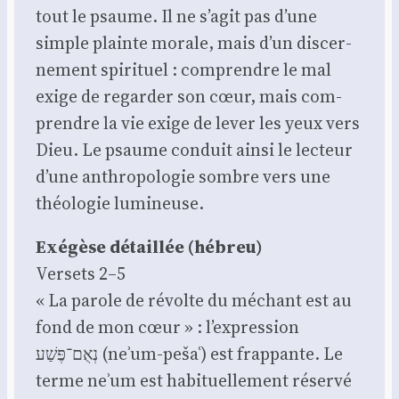
tout le psaume. Il ne s’agit pas d’une
simple plainte morale, mais d’un dis­cer­
ne­ment spi­ri­tuel : com­prendre le mal
exige de regar­der son cœur, mais com­
prendre la vie exige de lever les yeux vers
Dieu. Le psaume conduit ain­si le lec­teur
d’une anthro­po­lo­gie sombre vers une
théo­lo­gie lumi­neuse.
Exé­gèse détaillée (hébreu)
Ver­sets 2–5
« La parole de révolte du méchant est au
fond de mon cœur » : l’expression
נְאֻם־פֶּשַׁע (neʾum-pešaʿ) est frap­pante. Le
terme neʾum est habi­tuel­le­ment réser­vé