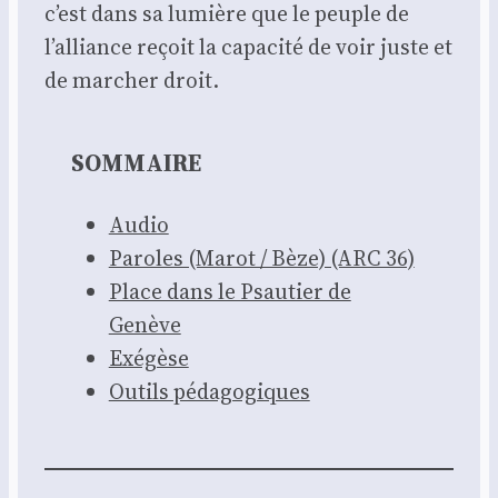
c’est dans sa lumière que le peuple de
l’alliance reçoit la capa­ci­té de voir juste et
de mar­cher droit.
SOMMAIRE
Audio
Paroles (Marot / Bèze) (ARC 36)
Place dans le Psau­tier de
Genève
Exé­gèse
Outils péda­go­giques