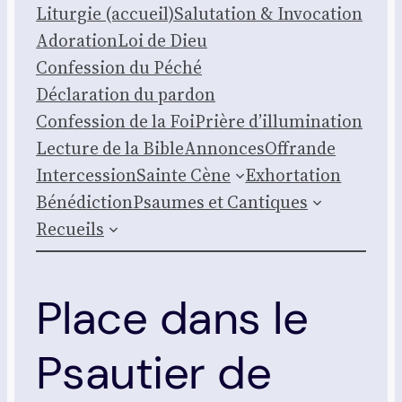
Litur­gie (accueil)
Salu­ta­tion & Invo­ca­tion
Ado­ra­tion
Loi de Dieu
Confes­sion du Péché
Décla­ra­tion du par­don
Confes­sion de la Foi
Prière d’illumination
Lec­ture de la Bible
Annonces
Offrande
Inter­ces­sion
Sainte Cène
Exhor­ta­tion
Béné­dic­tion
Psaumes et Can­tiques
Recueils
Place dans le
Psautier de