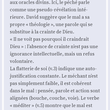
aux oracles divins. Ici, le péché parle
comme une pseu­do-révé­la­tion inté­
rieure. David sug­gère que le mal a sa
propre « théo­lo­gie », une parole qui se
sub­sti­tue à la crainte de Dieu.
« Il ne voit pas pour­quoi il crain­drait
Dieu » : l’absence de crainte n’est pas une
igno­rance intel­lec­tuelle, mais un refus
volon­taire.
La flat­te­rie de soi (v.3) indique une auto-
jus­ti­fi­ca­tion constante. Le méchant n’est
pas sim­ple­ment faible, il est cohé­rent
dans le mal : pen­sée, parole et action sont
ali­gnées (bouche, couche, voie). Le verbe
« médi­ter » (v.5) montre que le mal est