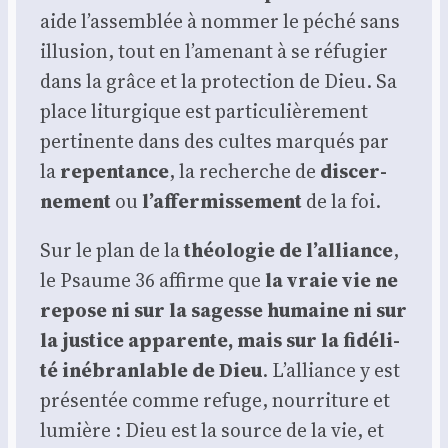
aide l’assemblée à nom­mer le péché sans
illu­sion, tout en l’amenant à se réfu­gier
dans la grâce et la pro­tec­tion de Dieu. Sa
place litur­gique est par­ti­cu­liè­re­ment
per­ti­nente dans des cultes mar­qués par
la
repen­tance
, la recherche de
dis­cer­
ne­ment
ou
l’affermissement
de la foi.
Sur le plan de la
théo­lo­gie de l’alliance
,
le Psaume 36 affirme que
la vraie vie ne
repose ni sur la sagesse humaine ni sur
la jus­tice appa­rente, mais sur la fidé­li­
té inébran­lable de Dieu
. L’alliance y est
pré­sen­tée comme refuge, nour­ri­ture et
lumière : Dieu est la source de la vie, et