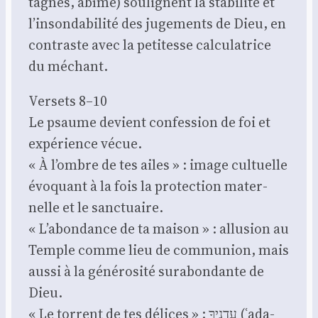
tagnes, abîme) sou­lignent la sta­bi­li­té et
l’insondabilité des juge­ments de Dieu, en
contraste avec la peti­tesse cal­cu­la­trice
du méchant.
Ver­sets 8–10
Le psaume devient confes­sion de foi et
expé­rience vécue.
« À l’ombre de tes ailes » : image cultuelle
évo­quant à la fois la pro­tec­tion mater­
nelle et le sanc­tuaire.
« L’abondance de ta mai­son » : allu­sion au
Temple comme lieu de com­mu­nion, mais
aus­si à la géné­ro­si­té sur­abon­dante de
Dieu.
« Le tor­rent de tes délices » : עֲדָנֶיךָ (ʿada­