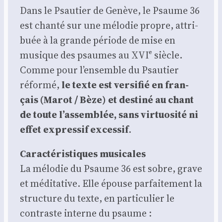
Dans le Psau­tier de Genève, le Psaume 36
est chan­té sur une mélo­die propre, attri­
buée à la grande période de mise en
musique des psaumes au XVIᵉ siècle.
Comme pour l’ensemble du Psau­tier
réfor­mé,
le texte est ver­si­fié en fran­
çais (Marot / Bèze) et des­ti­né au chant
de toute l’assemblée, sans vir­tuo­si­té ni
effet expres­sif exces­sif
.
Carac­té­ris­tiques musi­cales
La mélo­die du Psaume 36 est sobre, grave
et médi­ta­tive. Elle épouse par­fai­te­ment la
struc­ture du texte, en par­ti­cu­lier le
contraste interne du psaume :