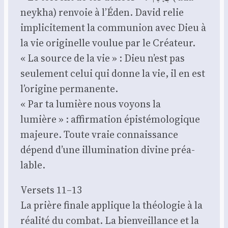
ney­kha) ren­voie à l’Éden. David relie
impli­ci­te­ment la com­mu­nion avec Dieu à
la vie ori­gi­nelle vou­lue par le Créa­teur.
« La source de la vie » : Dieu n’est pas
seule­ment celui qui donne la vie, il en est
l’origine per­ma­nente.
« Par ta lumière nous voyons la
lumière » : affir­ma­tion épis­té­mo­lo­gique
majeure. Toute vraie connais­sance
dépend d’une illu­mi­na­tion divine préa­
lable.
Ver­sets 11–13
La prière finale applique la théo­lo­gie à la
réa­li­té du com­bat. La bien­veillance et la