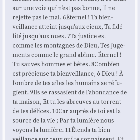
sur une voie qui n’est pas bonne, Il ne
rejette pas le mal. 6Éternel ! Ta bien­
veillance atteint jusqu’aux cieux, Ta fidé­
li­té jusqu’aux nues. 7Ta jus­tice est
comme les mon­tagnes de Dieu, Tes juge­
ments comme le grand abîme. Éter­nel !
Tu sauves hommes et bêtes. 8Combien
est pré­cieuse ta bien­veillance, ô Dieu ! À
l’ombre de tes ailes les humains se réfu­
gient. 9Ils se ras­sa­sient de l’abondance de
ta mai­son, Et tu les abreuves au tor­rent
de tes délices. 10Car auprès de toi est la
source de la vie ; Par ta lumière nous
voyons la lumière. 11Étends ta bien­
veillance sur ceux qui te connaissent, Et