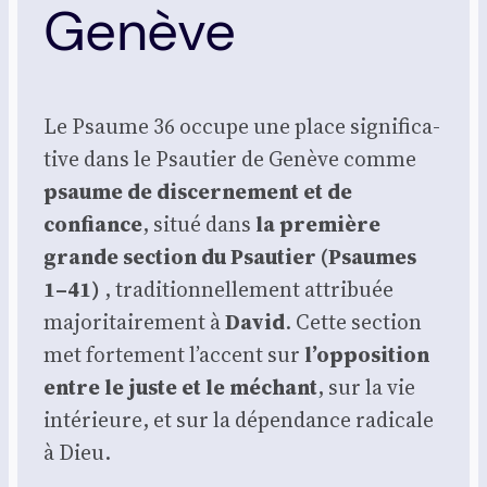
Genève
Le Psaume 36 occupe une place signi­fi­ca­
tive dans le Psau­tier de Genève comme
psaume de dis­cer­ne­ment et de
confiance
, situé dans
la pre­mière
grande sec­tion du Psau­tier (Psaumes
1–41)
, tra­di­tion­nel­le­ment attri­buée
majo­ri­tai­re­ment à
David
. Cette sec­tion
met for­te­ment l’accent sur
l’opposition
entre le juste et le méchant
, sur la vie
inté­rieure, et sur la dépen­dance radi­cale
à Dieu.