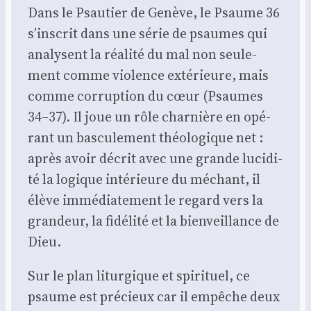
Dans le Psau­tier de Genève, le Psaume 36
s’inscrit dans une série de psaumes qui
ana­lysent la réa­li­té du mal non seule­
ment comme vio­lence exté­rieure, mais
comme cor­rup­tion du cœur (Psaumes
34–37). Il joue un rôle char­nière en opé­
rant un bas­cu­le­ment théo­lo­gique net :
après avoir décrit avec une grande luci­di­
té la logique inté­rieure du méchant, il
élève immé­dia­te­ment le regard vers la
gran­deur, la fidé­li­té et la bien­veillance de
Dieu.
Sur le plan litur­gique et spi­ri­tuel, ce
psaume est pré­cieux car il empêche deux