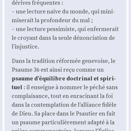
dérives fré­quentes :
– une lec­ture naïve du monde, qui mini­
mi­se­rait la pro­fon­deur du mal ;
– une lec­ture pes­si­miste, qui enfer­me­rait
le croyant dans la seule dénon­cia­tion de
l’injustice.
Dans la tra­di­tion réfor­mée gene­voise, le
Psaume 36 est ain­si reçu comme un
psaume d’équilibre doc­tri­nal et spi­ri­
tuel
: il enseigne à nom­mer le péché sans
com­plai­sance, tout en enra­ci­nant la foi
dans la contem­pla­tion de l’alliance fidèle
de Dieu. Sa place dans le Psau­tier en fait
un psaume par­ti­cu­liè­re­ment adap­té à la