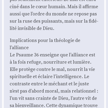
ci­né dans le cœur humain. Mais il affirme
aus­si que l’ordre du monde ne repose pas
sur la ruse des puis­sants, mais sur la fidé­
li­té invi­sible de Dieu.
Impli­ca­tions pour la théo­lo­gie de
l’alliance
Le Psaume 36 enseigne que l’alliance est
à la fois refuge, nour­ri­ture et lumière.
Elle pro­tège contre le mal, nour­rit la vie
spi­ri­tuelle et éclaire l’intelligence. Le
contraste entre le méchant et le juste
n’est pas d’abord moral, mais rela­tion­nel :
l’un vit sans crainte de Dieu, l’autre vit de
sa bien­veillance. Cette dyna­mique trouve