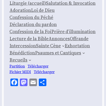
Litur­gie (accueil)
Salu­ta­tion & Invo­ca­tion
Ado­ra­tion
Loi de Dieu
Confes­sion du Péché
Décla­ra­tion du par­don
Confes­sion de la Foi
Prière d’illumination
Lec­ture de la Bible
Annonces
Offrande
Inter­ces­sion
Sainte Cène
Exhor­ta­tion
Béné­dic­tion
Psaumes et Can­tiques
Recueils
Par­ti­tion
Télé­char­ger
Fichier MIDI
Télé­char­ger
Facebook
Mastodon
Email
Share