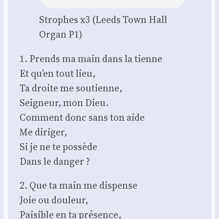
Strophes x3 (Leeds Town Hall
Organ P1)
1. Prends ma main dans la tienne
Et qu’en tout lieu,
Ta droite me sou­tienne,
Sei­gneur, mon Dieu.
Com­ment donc sans ton aide
Me diri­ger,
Si je ne te pos­sède
Dans le dan­ger ?
2. Que ta main me dis­pense
Joie ou dou­leur,
Pai­sible en ta pré­sence,