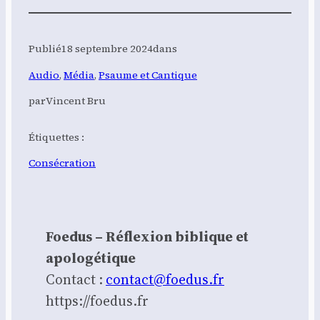
Publié
18 septembre 2024
dans
Audio
, 
Média
, 
Psaume et Cantique
par
Vincent Bru
Étiquettes :
Consécration
Foedus – Réflexion biblique et
apologétique
Contact :
contact@foedus.fr
https://foedus.fr⁠