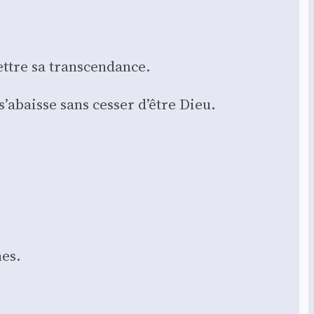
ettre sa trans­cen­dance.
 s’abaisse sans ces­ser d’être Dieu.
nes.