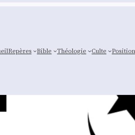
eil
Repères
Bible
Théologie
Culte
Posi­tio