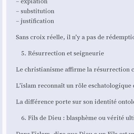
– expia­tion
– sub­sti­tu­tion
– jus­ti­fi­ca­tion
Sans croix réelle, il n’y a pas de rédemp­ti
Résur­rec­tion et sei­gneu­rie
Le chris­tia­nisme affirme la résur­rec­tion 
L’islam recon­naît un rôle escha­to­lo­gique
La dif­fé­rence porte sur son iden­ti­té onto­
Fils de Dieu : blas­phème ou véri­té ul
Dans l’islam, dire que Dieu a un Fils est une