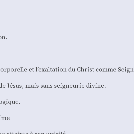
on.
cor­po­relle et l’exaltation du Christ comme Sei­gn
 de Jésus, mais sans sei­gneu­rie divine.
lo­gique.
time
 atteinte à son uni­ci­té.