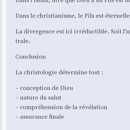
Dans le chris­tia­nisme, le Fils est éter­nel
La diver­gence est ici irré­duc­tible. Soit l
trale.
Conclu­sion
La chris­to­lo­gie déter­mine tout :
– concep­tion de Dieu
– nature du salut
– com­pré­hen­sion de la révé­la­tion
– assu­rance finale