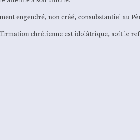
­le­ment engen­dré, non créé, consub­stan­tiel au Pè
’affirmation chré­tienne est ido­lâ­trique, soit le r