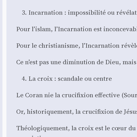
Incar­na­tion : impos­si­bi­li­té ou révé­la­
Pour l’islam, l’Incarnation est incon­ce­vab
Pour le chris­tia­nisme, l’Incarnation révèle
Ce n’est pas une dimi­nu­tion de Dieu, mai
La croix : scan­dale ou centre
Le Coran nie la cru­ci­fixion effec­tive (Sou­
Or, his­to­ri­que­ment, la cru­ci­fixion de Jé
Théo­lo­gi­que­ment, la croix est le cœur du 