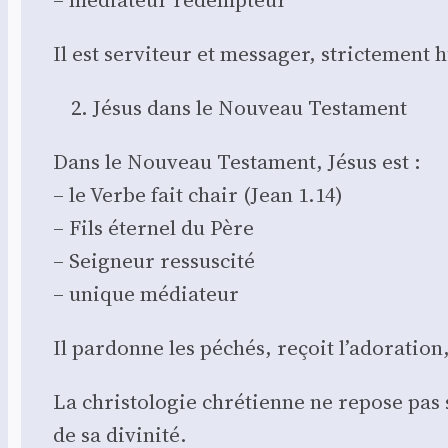
Il est ser­vi­teur et mes­sa­ger, stric­te­ment
Jésus dans le Nou­veau Tes­ta­ment
Dans le Nou­veau Tes­ta­ment, Jésus est :
– le Verbe fait chair (Jean 1.14)
– Fils éter­nel du Père
– Sei­gneur res­sus­ci­té
– unique média­teur
Il par­donne les péchés, reçoit l’adoration,
La chris­to­lo­gie chré­tienne ne repose pas
de sa divi­ni­té.