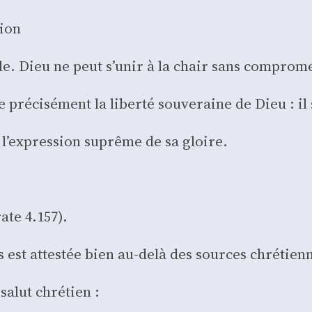
tion
le. Dieu ne peut s’unir à la chair sans com­pro­m
 pré­ci­sé­ment la liber­té sou­ve­raine de Dieu : il
s l’expression suprême de sa gloire.
rate 4.157).
sus est attes­tée bien au-delà des sources chré­tien
salut chré­tien :