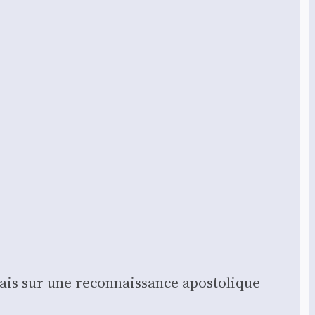
mais sur une recon­nais­sance apos­to­lique