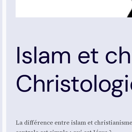
Islam et ch
Christolog
La dif­fé­rence entre islam et chris­tia­nism