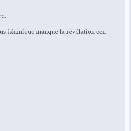
re.
efus isla­mique manque la révé­la­tion cen­