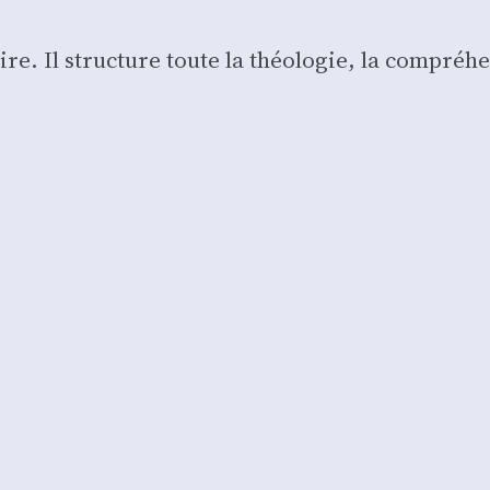
e. Il struc­ture toute la théo­lo­gie, la com­pré­h