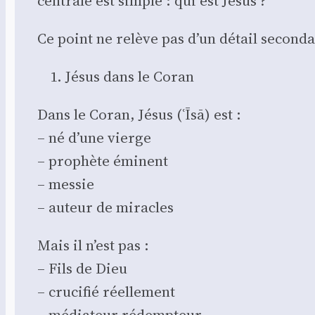
cen­trale est simple : qui est Jésus ?
Ce point ne relève pas d’un détail secon­dair
Jésus dans le Coran
Dans le Coran, Jésus (ʿĪsā) est :
– né d’une vierge
– pro­phète émi­nent
– mes­sie
– auteur de miracles
Mais il n’est pas :
– Fils de Dieu
– cru­ci­fié réel­le­ment
– média­teur rédemp­teur