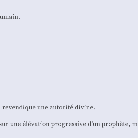
 humain.
 reven­dique une auto­ri­té divine.
 sur une élé­va­tion pro­gres­sive d’un pro­phète, 