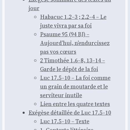
jour
Haba­cuc 1.2–3 ; 2.2–4 – Le
juste vivra par sa foi
Psaume 95 (94 BJ) –
Aujourd’­hui, n’en­dur­cis­sez
pas vos cœurs
2 Timo­thée 1.6–8, 13–14 –
Garde le dépôt de la foi
Luc 17.5–10 – La foi comme
un grain de mou­tarde et le
ser­vi­teur inutile
Lien entre les quatre textes
Exé­gèse détaillée de Luc 17.5–10
Luc 17.5–10 – Texte
1. Contexte lit­té­raire