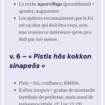
Le verbe
προστίθημι
(pros­ti­the­mi) =
ajou­ter, aug­men­ter.
Les apôtres recon­naissent que la foi
est un don qui doit être reçu, non
une res­source inté­rieure qu’on pro­
duit par soi-même.
v. 6 –
« Pistis hōs kokkon
sinapeōs »
Pis­tis
= foi, confiance, fidé­li­té.
Kok­kos sina­peōs
= graine de mou­tarde
(sym­bole de peti­tesse, mais aus­si de
puis­sance vitale, cf. Luc 13.19).