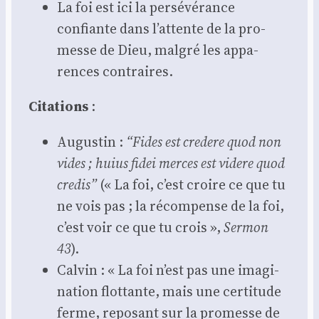
La foi est ici la per­sé­vé­rance
confiante dans l’attente de la pro­
messe de Dieu, mal­gré les appa­
rences contraires.
Cita­tions
:
Augus­tin :
“Fides est cre­dere quod non
vides ; huius fidei merces est videre quod
cre­dis”
(« La foi, c’est croire ce que tu
ne vois pas ; la récom­pense de la foi,
c’est voir ce que tu crois »,
Ser­mon
43
).
Cal­vin : « La foi n’est pas une ima­gi­
na­tion flot­tante, mais une cer­ti­tude
ferme, repo­sant sur la pro­messe de