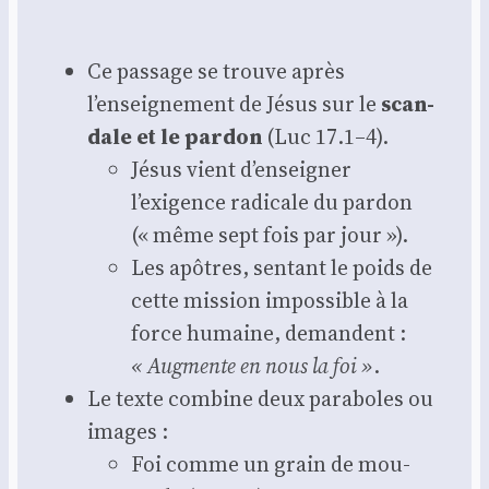
Ce pas­sage se trouve après
l’enseignement de Jésus sur le
scan­
dale et le par­don
(Luc 17.1–4).
Jésus vient d’enseigner
l’exigence radi­cale du par­don
(« même sept fois par jour »).
Les apôtres, sen­tant le poids de
cette mis­sion impos­sible à la
force humaine, demandent :
« Aug­mente en nous la foi »
.
Le texte com­bine deux para­boles ou
images :
Foi comme un grain de mou­