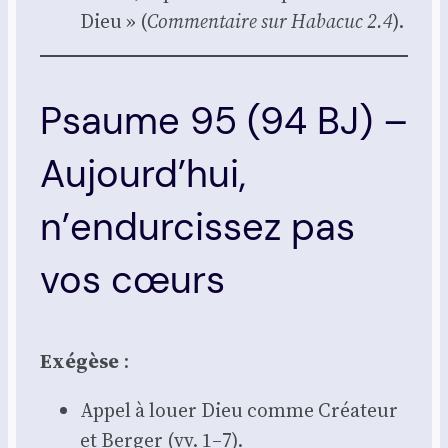
Dieu » (
Com­men­taire sur Haba­cuc 2.4
).
Psaume 95 (94 BJ) –
Aujourd’hui,
n’endurcissez pas
vos cœurs
Exé­gèse
:
Appel à louer Dieu comme Créa­teur
et Ber­ger (vv. 1–7).