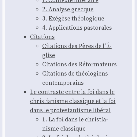
2. Ana­lyse grecque
3. Exé­gèse théo­lo­gique
4. Appli­ca­tions pas­to­rales
Cita­tions
Cita­tions des Pères de l’É­
glise
Cita­tions des Réfor­ma­teurs
Cita­tions de théo­lo­giens
contem­po­rains
Le contraste entre la foi dans le
chris­tia­nisme clas­sique et la foi
dans le pro­tes­tan­tisme libé­ral
1. La foi dans le chris­tia­
nisme clas­sique