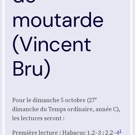
moutarde
(Vincent
Bru)
Pour le dimanche 5 octobre (27ᵉ
dimanche du Temps ordi­naire, année C),
les lec­tures seront :
1
Pre­mière lec­ture : Haba­cuc 1.2–3 ; 2.2–4