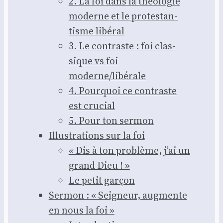
2. La foi dans la théo­lo­gie
moderne et le pro­tes­tan­
tisme libé­ral
3. Le contraste : foi clas­
sique vs foi
moderne/libérale
4. Pour­quoi ce contraste
est cru­cial
5. Pour ton ser­mon
Illus­tra­tions sur la foi
« Dis à ton pro­blème, j’ai un
grand Dieu ! »
Le petit gar­çon
Ser­mon : « Sei­gneur, aug­mente
en nous la foi »