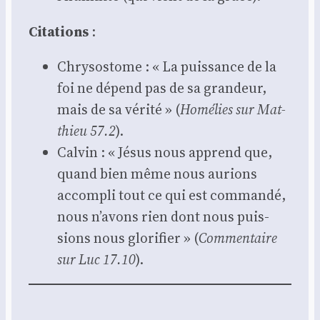
Cita­tions
:
Chry­so­stome : « La puis­sance de la
foi ne dépend pas de sa gran­deur,
mais de sa véri­té » (
Homé­lies sur Mat­
thieu 57.2
).
Cal­vin : « Jésus nous apprend que,
quand bien même nous aurions
accom­pli tout ce qui est com­man­dé,
nous n’avons rien dont nous puis­
sions nous glo­ri­fier » (
Com­men­taire
sur Luc 17.10
).