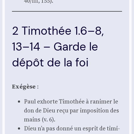
40/III, 155).
2 Timothée 1.6–8,
13–14 – Garde le
dépôt de la foi
Exé­gèse
:
Paul exhorte Timo­thée à rani­mer le
don de Dieu reçu par impo­si­tion des
mains (v. 6).
Dieu n’a pas don­né un esprit de timi­