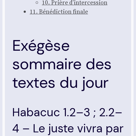
10. Prière d’in­ter­ces­sion
11. Béné­dic­tion finale
Exégèse
sommaire des
textes du jour
Habacuc 1.2–3 ; 2.2–
4 – Le juste vivra par