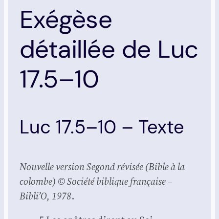
Exégèse
détaillée de Luc
17.5–10
Luc 17.5–10 – Texte
Nou­velle ver­sion Segond révi­sée (Bible à la
colombe) © Socié­té biblique fran­çaise –
Bibli’O, 1978
.