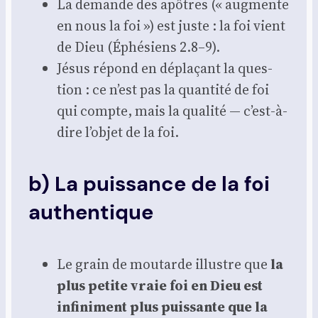
La demande des apôtres (« aug­mente
en nous la foi ») est juste : la foi vient
de Dieu (Éphé­siens 2.8–9).
Jésus répond en dépla­çant la ques­
tion : ce n’est pas la quan­ti­té de foi
qui compte, mais la qua­li­té — c’est-à-
dire l’objet de la foi.
b) La puissance de la foi
authentique
Le grain de mou­tarde illustre que
la
plus petite vraie foi en Dieu est
infi­ni­ment plus puis­sante que la