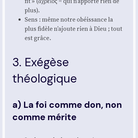
fit » (ἀχρεῖος = qui n’apporte rien de
plus).
Sens : même notre obéis­sance la
plus fidèle n’ajoute rien à Dieu ; tout
est grâce.
3. Exégèse
théologique
a) La foi comme don, non
comme mérite