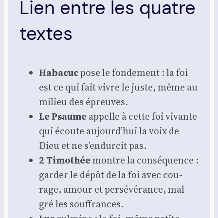
Lien entre les quatre
textes
Haba­cuc
pose le fon­de­ment : la foi
est ce qui fait vivre le juste, même au
milieu des épreuves.
Le Psaume
appelle à cette foi vivante
qui écoute aujourd’hui la voix de
Dieu et ne s’endurcit pas.
2 Timo­thée
montre la consé­quence :
gar­der le dépôt de la foi avec cou­
rage, amour et per­sé­vé­rance, mal­
gré les souf­frances.