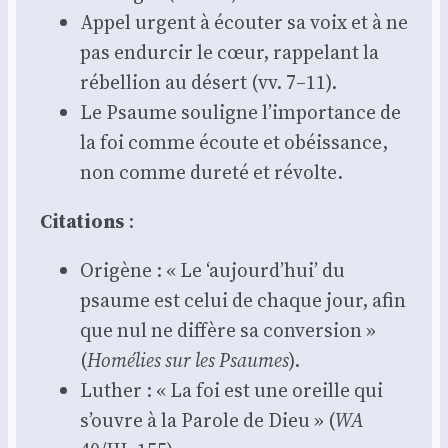
Appel urgent à écou­ter sa voix et à ne
pas endur­cir le cœur, rap­pe­lant la
rébel­lion au désert (vv. 7–11).
Le Psaume sou­ligne l’importance de
la foi comme écoute et obéis­sance,
non comme dure­té et révolte.
Cita­tions
:
Ori­gène : « Le ‘aujourd’hui’ du
psaume est celui de chaque jour, afin
que nul ne dif­fère sa conver­sion »
(
Homé­lies sur les Psaumes
).
Luther : « La foi est une oreille qui
s’ouvre à la Parole de Dieu » (
WA