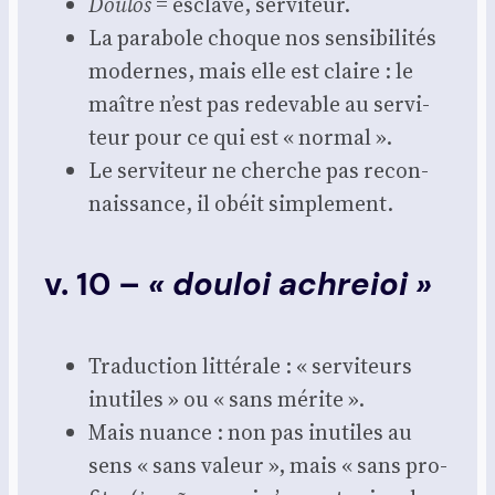
Dou­los
= esclave, ser­vi­teur.
La para­bole choque nos sen­si­bi­li­tés
modernes, mais elle est claire : le
maître n’est pas rede­vable au ser­vi­
teur pour ce qui est « nor­mal ».
Le ser­vi­teur ne cherche pas recon­
nais­sance, il obéit sim­ple­ment.
v. 10 –
« douloi achreioi »
Tra­duc­tion lit­té­rale : « ser­vi­teurs
inutiles » ou « sans mérite ».
Mais nuance : non pas inutiles au
sens « sans valeur », mais « sans pro­