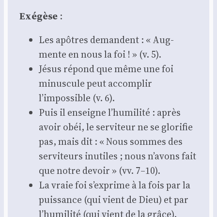
Exé­gèse
:
Les apôtres demandent : « Aug­
mente en nous la foi ! » (v. 5).
Jésus répond que même une foi
minus­cule peut accom­plir
l’impossible (v. 6).
Puis il enseigne l’humilité : après
avoir obéi, le ser­vi­teur ne se glo­ri­fie
pas, mais dit : « Nous sommes des
ser­vi­teurs inutiles ; nous n’avons fait
que notre devoir » (vv. 7–10).
La vraie foi s’exprime à la fois par la
puis­sance (qui vient de Dieu) et par
l’humilité (qui vient de la grâce).