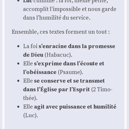
Luc
culmine : la foi, même petite,
accom­plit l’impossible et nous garde
dans l’humilité du ser­vice.
Ensemble, ces textes forment un tout :
La foi
s’enracine dans la pro­messe
de Dieu
(Haba­cuc).
Elle
s’exprime dans l’écoute et
l’obéissance
(Psaume).
Elle
se conserve et se trans­met
dans l’Église par l’Esprit
(2 Timo­
thée).
Elle
agit avec puis­sance et humi­li­té
(Luc).