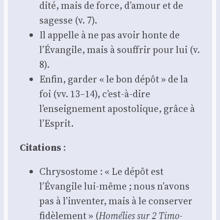
di­té, mais de force, d’amour et de
sagesse (v. 7).
Il appelle à ne pas avoir honte de
l’Évangile, mais à souf­frir pour lui (v.
8).
Enfin, gar­der « le bon dépôt » de la
foi (vv. 13–14), c’est-à-dire
l’enseignement apos­to­lique, grâce à
l’Esprit.
Cita­tions
:
Chry­so­stome : « Le dépôt est
l’Évangile lui-même ; nous n’avons
pas à l’inventer, mais à le conser­ver
fidè­le­ment » (
Homé­lies sur 2 Timo­