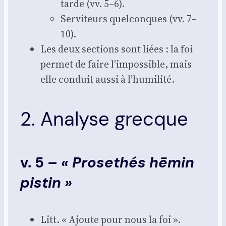
tarde (vv. 5–6).
Ser­vi­teurs quel­conques (vv. 7–
10).
Les deux sec­tions sont liées : la foi
per­met de faire l’impossible, mais
elle conduit aus­si à l’humilité.
2. Analyse grecque
v. 5 –
« Prosethés hēmin
pistin »
Litt. « Ajoute pour nous la foi ».