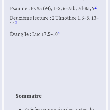
2
Psaume : Ps 95 (94), 1–2, 6–7ab, 7d-8a, 9
Deuxième lec­ture : 2 Timo­thée 1.6–8, 13–
3
14
4
Évan­gile : Luc 17.5–10
Som­maire
Exé­gèse som­maire des textes du