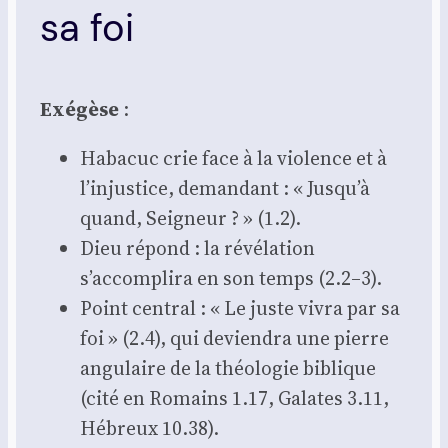
sa foi
Exé­gèse
:
Haba­cuc crie face à la vio­lence et à
l’injustice, deman­dant : « Jusqu’à
quand, Sei­gneur ? » (1.2).
Dieu répond : la révé­la­tion
s’accomplira en son temps (2.2–3).
Point cen­tral : « Le juste vivra par sa
foi » (2.4), qui devien­dra une pierre
angu­laire de la théo­lo­gie biblique
(cité en Romains 1.17, Galates 3.11,
Hébreux 10.38).