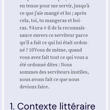
en tenue pour me ser­vir, jus­qu’à
ce que j’aie man­gé et bu ; après
cela, toi, tu man­ge­ras et boi­
ras. 9Au­ra-t-il de la recon­nais­
sance envers ce ser­vi­teur parce
qu’il a fait ce qui lui était ordon­
né ? 10Vous de même, quand
vous avez fait tout ce qui vous a
été ordon­né dites : Nous
sommes des ser­vi­teurs inutiles,
nous avons fait ce que nous
devions faire.
1. Contexte littéraire