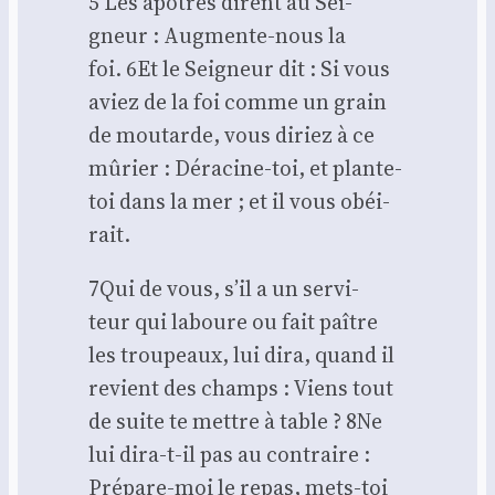
5 Les apôtres dirent au Sei­
gneur : Aug­mente-nous la
foi. 6Et le Sei­gneur dit : Si vous
aviez de la foi comme un grain
de mou­tarde, vous diriez à ce
mûrier : Déra­cine-toi, et plante-
toi dans la mer ; et il vous obéi­
rait.
7Qui de vous, s’il a un ser­vi­
teur qui laboure ou fait paître
les trou­peaux, lui dira, quand il
revient des champs : Viens tout
de suite te mettre à table ? 8Ne
lui dira-t-il pas au contraire :
Pré­pare-moi le repas, mets-toi