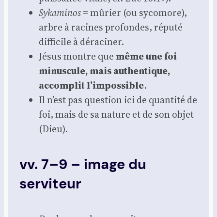
Syka­mi­nos
= mûrier (ou syco­more),
arbre à racines pro­fondes, répu­té
dif­fi­cile à déra­ci­ner.
Jésus montre que
même une foi
minus­cule, mais authen­tique,
accom­plit l’impossible
.
Il n’est pas ques­tion ici de quan­ti­té de
foi, mais de sa nature et de son objet
(Dieu).
vv. 7–9 – image du
serviteur