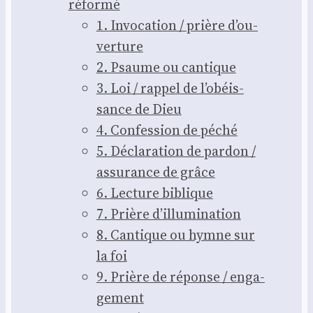
réfor­mé
1. Invo­ca­tion / prière d’ou­
ver­ture
2. Psaume ou can­tique
3. Loi / rap­pel de l’o­béis­
sance de Dieu
4. Confes­sion de péché
5. Décla­ra­tion de par­don /
assu­rance de grâce
6. Lec­ture biblique
7. Prière d’illu­mi­na­tion
8. Can­tique ou hymne sur
la foi
9. Prière de réponse / enga­
ge­ment