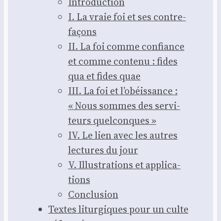
Intro­duc­tion
I. La vraie foi et ses contre­
fa­çons
II. La foi comme confiance
et comme conte­nu : fides
qua et fides quae
III. La foi et l’o­béis­sance :
« Nous sommes des ser­vi­
teurs quel­conques »
IV. Le lien avec les autres
lec­tures du jour
V. Illus­tra­tions et appli­ca­
tions
Conclu­sion
Textes litur­giques pour un culte