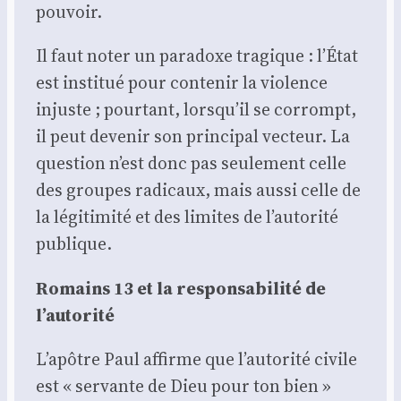
pou­voir.
Il faut noter un para­doxe tra­gique : l’État
est ins­ti­tué pour conte­nir la vio­lence
injuste ; pour­tant, lorsqu’il se cor­rompt,
il peut deve­nir son prin­ci­pal vec­teur. La
ques­tion n’est donc pas seule­ment celle
des groupes radi­caux, mais aus­si celle de
la légi­ti­mi­té et des limites de l’autorité
publique.
Romains 13 et la res­pon­sa­bi­li­té de
l’autorité
L’apôtre Paul affirme que l’autorité civile
est « ser­vante de Dieu pour ton bien »