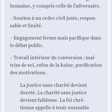
humaine, y com­pris celle de l’adversaire.
– Sou­tien à un ordre civil juste, res­pon­
sable et limi­té.
– Enga­ge­ment ferme mais paci­fique dans
le débat public.
– Tra­vail inté­rieur de conver­sion : maî­
trise de soi, refus de la haine, puri­fi­ca­tion
des moti­va­tions.
La jus­tice sans cha­ri­té devient
dure­té. La cha­ri­té sans jus­tice
devient fai­blesse. La foi chré­
tienne appelle à tenir ensemble