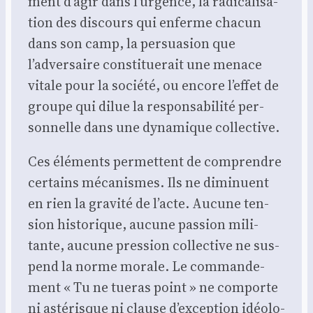
ment d’agir dans l’urgence, la radi­ca­li­sa­
tion des dis­cours qui enferme cha­cun
dans son camp, la per­sua­sion que
l’adversaire consti­tue­rait une menace
vitale pour la socié­té, ou encore l’effet de
groupe qui dilue la res­pon­sa­bi­li­té per­
son­nelle dans une dyna­mique col­lec­tive.
Ces élé­ments per­mettent de com­prendre
cer­tains méca­nismes. Ils ne dimi­nuent
en rien la gra­vi­té de l’acte. Aucune ten­
sion his­to­rique, aucune pas­sion mili­
tante, aucune pres­sion col­lec­tive ne sus­
pend la norme morale. Le com­man­de­
ment « Tu ne tue­ras point » ne com­porte
ni asté­risque ni clause d’exception idéo­lo­