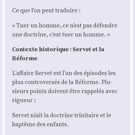
Ce que l’on peut tra­duire :
« Tuer un homme, ce n’est pas défendre
une doc­trine, c’est tuer un homme. »
Contexte his­to­rique : Ser­vet et la
Réforme
L’affaire Ser­vet est l’un des épi­sodes les
plus contro­ver­sés de la Réforme. Plu­
sieurs points doivent être rap­pe­lés avec
rigueur :
Ser­vet niait la doc­trine tri­ni­taire et le
bap­tême des enfants.