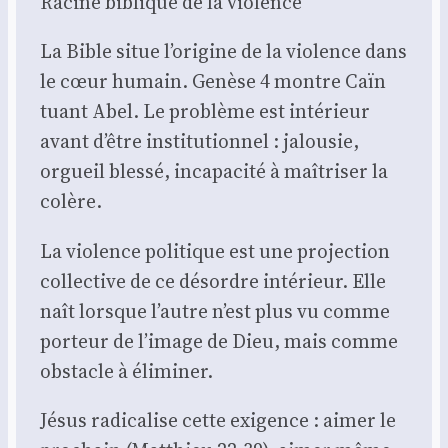
Racine biblique de la vio­lence
La Bible situe l’origine de la vio­lence dans
le cœur humain. Genèse 4 montre Caïn
tuant Abel. Le pro­blème est inté­rieur
avant d’être ins­ti­tu­tion­nel : jalou­sie,
orgueil bles­sé, inca­pa­ci­té à maî­tri­ser la
colère.
La vio­lence poli­tique est une pro­jec­tion
col­lec­tive de ce désordre inté­rieur. Elle
naît lorsque l’autre n’est plus vu comme
por­teur de l’image de Dieu, mais comme
obs­tacle à éli­mi­ner.
Jésus radi­ca­lise cette exi­gence : aimer le