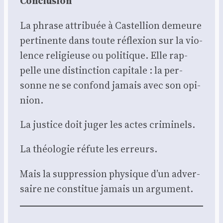
Conclu­sion
La phrase attri­buée à Cas­tel­lion demeure
per­ti­nente dans toute réflexion sur la vio­
lence reli­gieuse ou poli­tique. Elle rap­
pelle une dis­tinc­tion capi­tale : la per­
sonne ne se confond jamais avec son opi­
nion.
La jus­tice doit juger les actes cri­mi­nels.
La théo­lo­gie réfute les erreurs.
Mais la sup­pres­sion phy­sique d’un adver­
saire ne consti­tue jamais un argu­ment.