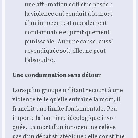
une affir­ma­tion doit être posée :
la vio­lence qui conduit à la mort
d’un inno­cent est mora­le­ment
condam­nable et juri­di­que­ment
punis­sable. Aucune cause, aus­si
reven­di­quée soit-elle, ne peut
l’absoudre.
Une condam­na­tion sans détour
Lorsqu’un groupe mili­tant recourt à une
vio­lence telle qu’elle entraîne la mort, il
fran­chit une limite fon­da­men­tale. Peu
importe la ban­nière idéo­lo­gique invo­
quée. La mort d’un inno­cent ne relève
pas d’un débat stra­té­gique ; elle consti­tue