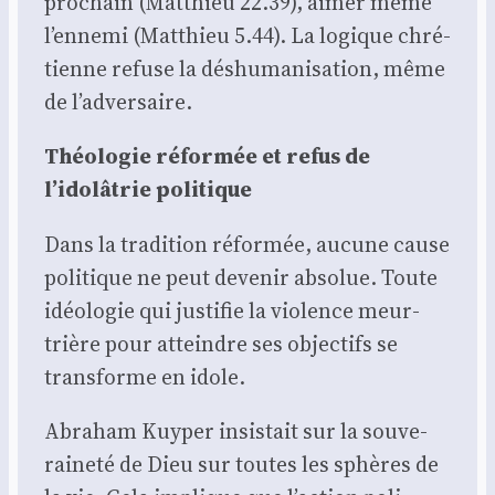
pro­chain (Mat­thieu 22.39), aimer même
l’ennemi (Mat­thieu 5.44). La logique chré­
tienne refuse la déshu­ma­ni­sa­tion, même
de l’adversaire.
Théo­lo­gie réfor­mée et refus de
l’idolâtrie poli­tique
Dans la tra­di­tion réfor­mée, aucune cause
poli­tique ne peut deve­nir abso­lue. Toute
idéo­lo­gie qui jus­ti­fie la vio­lence meur­
trière pour atteindre ses objec­tifs se
trans­forme en idole.
Abra­ham Kuy­per insis­tait sur la sou­ve­
rai­ne­té de Dieu sur toutes les sphères de