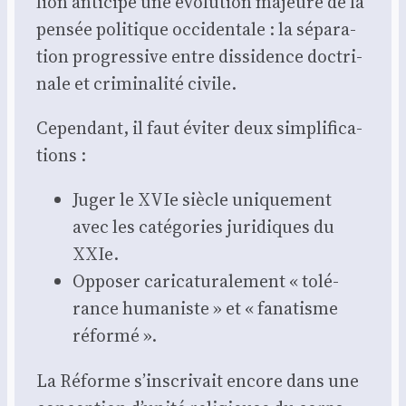
lion anti­cipe une évo­lu­tion majeure de la
pen­sée poli­tique occi­den­tale : la sépa­ra­
tion pro­gres­sive entre dis­si­dence doc­tri­
nale et cri­mi­na­li­té civile.
Cepen­dant, il faut évi­ter deux sim­pli­fi­ca­
tions :
Juger le XVIe siècle uni­que­ment
avec les caté­go­ries juri­diques du
XXIe.
Oppo­ser cari­ca­tu­ra­le­ment « tolé­
rance huma­niste » et « fana­tisme
réfor­mé ».
La Réforme s’inscrivait encore dans une