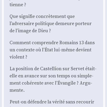
tienne ?
Que signi­fie concrè­te­ment que
l’adversaire poli­tique demeure por­teur
de l’image de Dieu ?
Com­ment com­prendre Romains 13 dans
un contexte où l’État lui-même devient
violent ?
La posi­tion de Cas­tel­lion sur Ser­vet était-
elle en avance sur son temps ou sim­ple­
ment cohé­rente avec l’Évangile ? Argu­
mente.
Peut-on défendre la véri­té sans recou­rir