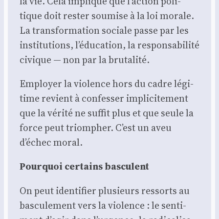
la vie. Cela implique que l’action poli­
tique doit res­ter sou­mise à la loi morale.
La trans­for­ma­tion sociale passe par les
ins­ti­tu­tions, l’éducation, la res­pon­sa­bi­li­té
civique — non par la bru­ta­li­té.
Employer la vio­lence hors du cadre légi­
time revient à confes­ser impli­ci­te­ment
que la véri­té ne suf­fit plus et que seule la
force peut triom­pher. C’est un aveu
d’échec moral.
Pour­quoi cer­tains bas­culent
On peut iden­ti­fier plu­sieurs res­sorts au
bas­cu­le­ment vers la vio­lence : le sen­ti­