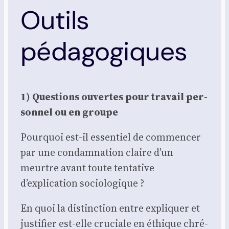
Outils
pédagogiques
1) Ques­tions ouvertes pour tra­vail per­
son­nel ou en groupe
Pour­quoi est-il essen­tiel de com­men­cer
par une condam­na­tion claire d’un
meurtre avant toute ten­ta­tive
d’explication socio­lo­gique ?
En quoi la dis­tinc­tion entre expli­quer et
jus­ti­fier est-elle cru­ciale en éthique chré­