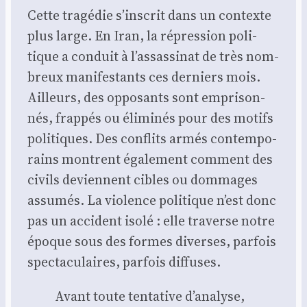
Cette tra­gé­die s’inscrit dans un contexte
plus large. En Iran, la répres­sion poli­
tique a conduit à l’assassinat de très nom­
breux mani­fes­tants ces der­niers mois.
Ailleurs, des oppo­sants sont empri­son­
nés, frap­pés ou éli­mi­nés pour des motifs
poli­tiques. Des conflits armés contem­po­
rains montrent éga­le­ment com­ment des
civils deviennent cibles ou dom­mages
assu­més. La vio­lence poli­tique n’est donc
pas un acci­dent iso­lé : elle tra­verse notre
époque sous des formes diverses, par­fois
spec­ta­cu­laires, par­fois dif­fuses.
Avant toute ten­ta­tive d’analyse,