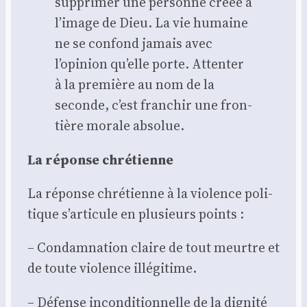
sup­pri­mer une per­sonne créée à
l’image de Dieu. La vie humaine
ne se confond jamais avec
l’opinion qu’elle porte. Atten­ter
à la pre­mière au nom de la
seconde, c’est fran­chir une fron­
tière morale abso­lue.
La réponse chré­tienne
La réponse chré­tienne à la vio­lence poli­
tique s’articule en plu­sieurs points :
– Condam­na­tion claire de tout meurtre et
de toute vio­lence illé­gi­time.
– Défense incon­di­tion­nelle de la digni­té