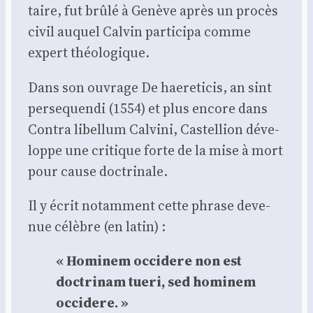
taire, fut brû­lé à Genève après un pro­cès
civil auquel Cal­vin par­ti­ci­pa comme
expert théo­lo­gique.
Dans son ouvrage De hae­re­ti­cis, an sint
per­se­quen­di (1554) et plus encore dans
Contra libel­lum Cal­vi­ni, Cas­tel­lion déve­
loppe une cri­tique forte de la mise à mort
pour cause doc­tri­nale.
Il y écrit notam­ment cette phrase deve­
nue célèbre (en latin) :
« Homi­nem occi­dere non est
doc­tri­nam tue­ri, sed homi­nem
occi­dere. »