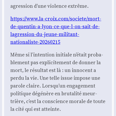
agres­sion d’une vio­lence extrême.
https://www.la-croix.com/societe/mort-
de-quentin-a-lyon-ce-que-l-on-sait-de-
lagression-du-jeune-militant-
nationaliste-20260215
Même si l’intention ini­tiale n’était pro­ba­
ble­ment pas expli­ci­te­ment de don­ner la
mort, le résul­tat est là : un inno­cent a
per­du la vie. Une telle issue impose une
parole claire. Lorsqu’un enga­ge­ment
poli­tique dégé­nère en bru­ta­li­té meur­
trière, c’est la conscience morale de toute
la cité qui est atteinte.