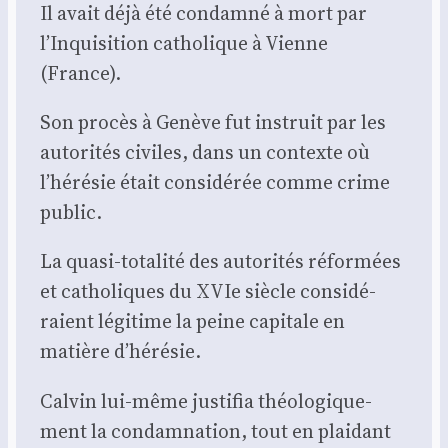
Il avait déjà été condam­né à mort par
l’Inquisition catho­lique à Vienne
(France).
Son pro­cès à Genève fut ins­truit par les
auto­ri­tés civiles, dans un contexte où
l’hérésie était consi­dé­rée comme crime
public.
La qua­si-tota­li­té des auto­ri­tés réfor­mées
et catho­liques du XVIe siècle consi­dé­
raient légi­time la peine capi­tale en
matière d’hérésie.
Cal­vin lui-même jus­ti­fia théo­lo­gi­que­
ment la condam­na­tion, tout en plai­dant