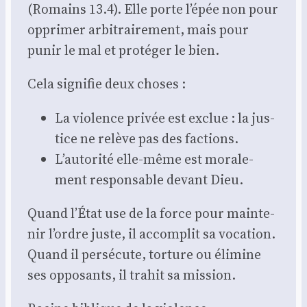
(Romains 13.4). Elle porte l’épée non pour
oppri­mer arbi­trai­re­ment, mais pour
punir le mal et pro­té­ger le bien.
Cela signi­fie deux choses :
La vio­lence pri­vée est exclue : la jus­
tice ne relève pas des fac­tions.
L’autorité elle-même est mora­le­
ment res­pon­sable devant Dieu.
Quand l’État use de la force pour main­te­
nir l’ordre juste, il accom­plit sa voca­tion.
Quand il per­sé­cute, tor­ture ou éli­mine
ses oppo­sants, il tra­hit sa mis­sion.