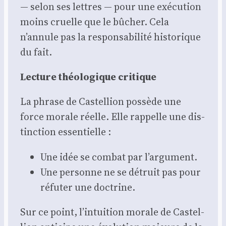
— selon ses lettres — pour une exé­cu­tion
moins cruelle que le bûcher. Cela
n’annule pas la res­pon­sa­bi­li­té his­to­rique
du fait.
Lec­ture théo­lo­gique cri­tique
La phrase de Cas­tel­lion pos­sède une
force morale réelle. Elle rap­pelle une dis­
tinc­tion essen­tielle :
Une idée se com­bat par l’argument.
Une per­sonne ne se détruit pas pour
réfu­ter une doc­trine.
Sur ce point, l’intuition morale de Cas­tel­