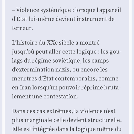
– Vio­lence sys­té­mique : lorsque l’appareil
d’État lui-même devient ins­tru­ment de
ter­reur.
L’histoire du XXe siècle a mon­tré
jusqu’où peut aller cette logique : les gou­
lags du régime sovié­tique, les camps
d’extermination nazis, ou encore les
meurtres d’État contem­po­rains, comme
en Iran lorsqu’un pou­voir réprime bru­ta­
le­ment une contes­ta­tion.
Dans ces cas extrêmes, la vio­lence n’est
plus mar­gi­nale : elle devient struc­tu­relle.
Elle est inté­grée dans la logique même du