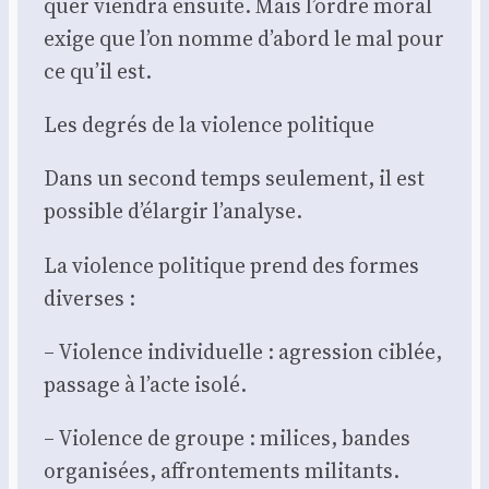
quer vien­dra ensuite. Mais l’ordre moral
exige que l’on nomme d’abord le mal pour
ce qu’il est.
Les degrés de la vio­lence poli­tique
Dans un second temps seule­ment, il est
pos­sible d’élargir l’analyse.
La vio­lence poli­tique prend des formes
diverses :
– Vio­lence indi­vi­duelle : agres­sion ciblée,
pas­sage à l’acte iso­lé.
– Vio­lence de groupe : milices, bandes
orga­ni­sées, affron­te­ments mili­tants.