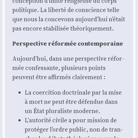
concep­tion d’unité reli­gieuse du corps
poli­tique. La liber­té de conscience telle
que nous la conce­vons aujourd’hui n’était
pas encore sta­bi­li­sée théo­ri­que­ment.
Pers­pec­tive réfor­mée contem­po­raine
Aujourd’hui, dans une pers­pec­tive réfor­
mée confes­sante, plu­sieurs points
peuvent être affir­més clai­re­ment :
La coer­ci­tion doc­tri­nale par la mise
à mort ne peut être défen­due dans
un État plu­ra­liste moderne.
L’autorité civile a pour mis­sion de
pro­té­ger l’ordre public, non de tran­