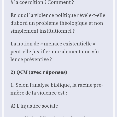
à la coer­ci­tion ? Com­ment ?
En quoi la vio­lence poli­tique révèle-t-elle
d’abord un pro­blème théo­lo­gique et non
sim­ple­ment ins­ti­tu­tion­nel ?
La notion de « menace exis­ten­tielle »
peut-elle jus­ti­fier mora­le­ment une vio­
lence pré­ven­tive ?
2) QCM (avec réponses)
1. Selon l’analyse biblique, la racine pre­
mière de la vio­lence est :
A) L’injustice sociale