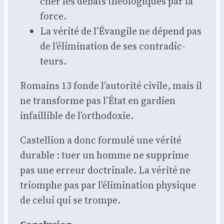
cher les débats théo­lo­giques par la
force.
La véri­té de l’Évangile ne dépend pas
de l’élimination de ses contra­dic­
teurs.
Romains 13 fonde l’autorité civile, mais il
ne trans­forme pas l’État en gar­dien
infaillible de l’orthodoxie.
Cas­tel­lion a donc for­mu­lé une véri­té
durable : tuer un homme ne sup­prime
pas une erreur doc­tri­nale. La véri­té ne
triomphe pas par l’élimination phy­sique
de celui qui se trompe.