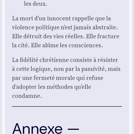
les deux.
La mort d’un inno­cent rap­pelle que la
vio­lence poli­tique n’est jamais abs­traite.
Elle détruit des vies réelles. Elle frac­ture
la cité. Elle abîme les consciences.
La fidé­li­té chré­tienne consiste à résis­ter
à cette logique, non par la pas­si­vi­té, mais
par une fer­me­té morale qui refuse
d’adopter les méthodes qu’elle
condamne.
Annexe —