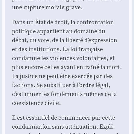
une rup­ture morale grave.
Dans un État de droit, la confron­ta­tion
poli­tique appar­tient au domaine du
débat, du vote, de la liber­té d’expression
et des ins­ti­tu­tions. La loi fran­çaise
condamne les vio­lences volon­taires, et
plus encore celles ayant entraî­né la mort.
La jus­tice ne peut être exer­cée par des
fac­tions. Se sub­sti­tuer à l’ordre légal,
c’est miner les fon­de­ments mêmes de la
coexis­tence civile.
Il est essen­tiel de com­men­cer par cette
condam­na­tion sans atté­nua­tion. Expli­