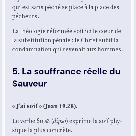
qui est sans péché se place à la place des
pécheurs.
La théo­lo­gie réfor­mée voit ici le cœur de
la sub­sti­tu­tion pénale : le Christ subit la
condam­na­tion qui reve­nait aux hommes.
5. La souffrance réelle du
Sauveur
« J’ai soif » (Jean 19.28).
Le verbe διψῶ (
dipsō
) exprime la soif phy­
sique la plus concrète.