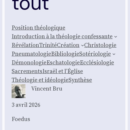
tout
Posi­tion théo­lo­gique
Intro­duc­tion à la théo­lo­gie confes­sante
Révé­la­tion
Tri­ni­té
Créa­tion
Chris­to­lo­gie
Pneu­ma­to­lo­gie
Biblio­lo­gie
Soté­rio­lo­gie
Démo­no­lo­gie
Escha­to­lo­gie
Ecclé­sio­lo­gie
Sacre­ments
Israël et l’Église
Théo­lo­gie et idéo­lo­gie
Syn­thèse
Vincent Bru
3 avril 2026
Foe­dus