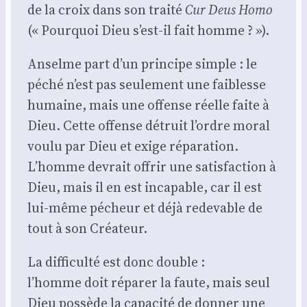
de la croix dans son trai­té
Cur Deus Homo
(« Pour­quoi Dieu s’est-il fait homme ? »).
Anselme part d’un prin­cipe simple : le
péché n’est pas seule­ment une fai­blesse
humaine, mais une offense réelle faite à
Dieu. Cette offense détruit l’ordre moral
vou­lu par Dieu et exige répa­ra­tion.
L’homme devrait offrir une satis­fac­tion à
Dieu, mais il en est inca­pable, car il est
lui-même pécheur et déjà rede­vable de
tout à son Créa­teur.
La dif­fi­cul­té est donc double :
l’homme doit répa­rer la faute, mais seul
Dieu pos­sède la capa­ci­té de don­ner une