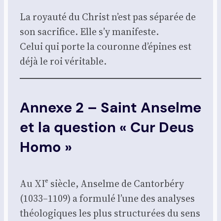
La royau­té du Christ n’est pas sépa­rée de
son sacri­fice. Elle s’y mani­feste.
Celui qui porte la cou­ronne d’épines est
déjà le roi véri­table.
Annexe 2 – Saint Anselme
et la question « Cur Deus
Homo »
Au XIᵉ siècle, Anselme de Can­tor­bé­ry
(1033–1109) a for­mu­lé l’une des ana­lyses
théo­lo­giques les plus struc­tu­rées du sens