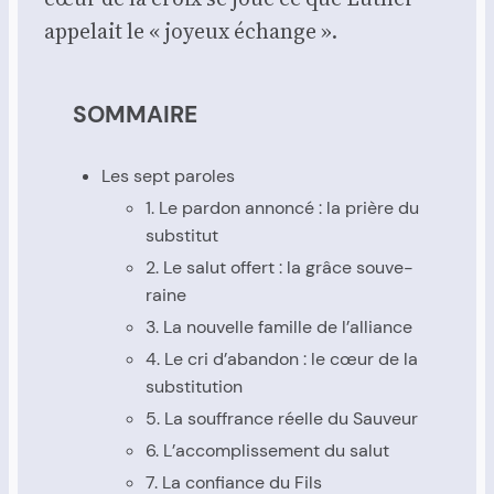
appe­lait le « joyeux échange ».
SOMMAIRE
Les sept paroles
1. Le par­don annon­cé : la prière du
sub­sti­tut
2. Le salut offert : la grâce sou­ve­
raine
3. La nou­velle famille de l’al­liance
4. Le cri d’a­ban­don : le cœur de la
sub­sti­tu­tion
5. La souf­france réelle du Sau­veur
6. L’ac­com­plis­se­ment du salut
7. La confiance du Fils