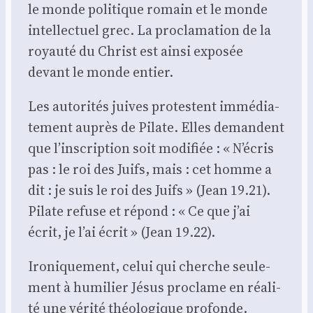
le monde poli­tique romain et le monde
intel­lec­tuel grec. La pro­cla­ma­tion de la
royau­té du Christ est ain­si expo­sée
devant le monde entier.
Les auto­ri­tés juives pro­testent immé­dia­
te­ment auprès de Pilate. Elles demandent
que l’inscription soit modi­fiée : « N’écris
pas : le roi des Juifs, mais : cet homme a
dit : je suis le roi des Juifs » (Jean 19.21).
Pilate refuse et répond : « Ce que j’ai
écrit, je l’ai écrit » (Jean 19.22).
Iro­ni­que­ment, celui qui cherche seule­
ment à humi­lier Jésus pro­clame en réa­li­
té une véri­té théo­lo­gique pro­fonde.