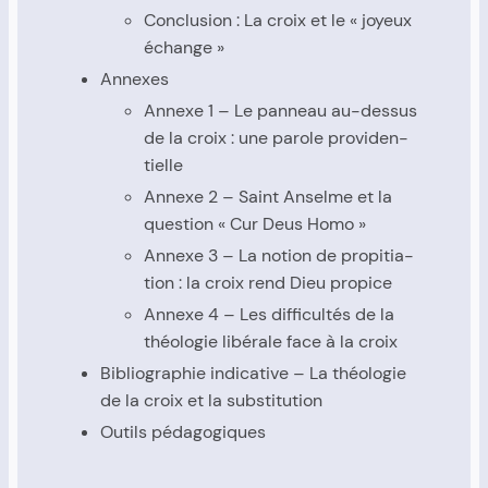
Conclu­sion : La croix et le « joyeux
échange »
Annexes
Annexe 1 – Le pan­neau au-des­sus
de la croix : une parole pro­vi­den­
tielle
Annexe 2 – Saint Anselme et la
ques­tion « Cur Deus Homo »
Annexe 3 – La notion de pro­pi­tia­
tion : la croix rend Dieu pro­pice
Annexe 4 – Les dif­fi­cul­tés de la
théo­lo­gie libé­rale face à la croix
Biblio­gra­phie indi­ca­tive – La théo­lo­gie
de la croix et la sub­sti­tu­tion
Outils péda­go­giques