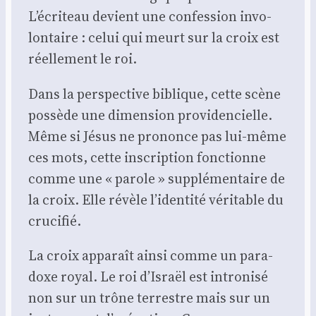
L’écriteau devient une confes­sion invo­
lon­taire : celui qui meurt sur la croix est
réel­le­ment le roi.
Dans la pers­pec­tive biblique, cette scène
pos­sède une dimen­sion pro­vi­den­cielle.
Même si Jésus ne pro­nonce pas lui-même
ces mots, cette ins­crip­tion fonc­tionne
comme une « parole » sup­plé­men­taire de
la croix. Elle révèle l’identité véri­table du
cru­ci­fié.
La croix appa­raît ain­si comme un para­
doxe royal. Le roi d’Israël est intro­ni­sé
non sur un trône ter­restre mais sur un