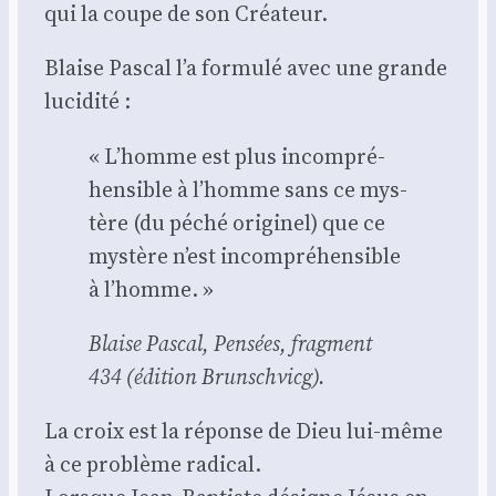
qui la coupe de son Créa­teur.
Blaise Pas­cal l’a for­mu­lé avec une grande
luci­di­té :
« L’homme est plus incom­pré­
hen­sible à l’homme sans ce mys­
tère (du péché ori­gi­nel) que ce
mys­tère n’est incom­pré­hen­sible
à l’homme. »
Blaise Pas­cal, Pen­sées
, frag­ment
434 (édi­tion Brun­sch­vicg).
La croix est la réponse de Dieu lui-même
à ce pro­blème radi­cal.