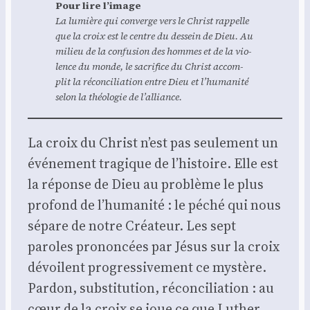
Pour lire l’i­mage
La lumière qui converge vers le Christ rap­pelle
que la croix est le centre du des­sein de Dieu. Au
milieu de la confu­sion des hommes et de la vio­
lence du monde, le sacri­fice du Christ accom­
plit la récon­ci­lia­tion entre Dieu et l’humanité
selon la théo­lo­gie de l’alliance.
La croix du Christ n’est pas seule­ment un
évé­ne­ment tra­gique de l’histoire. Elle est
la réponse de Dieu au pro­blème le plus
pro­fond de l’humanité : le péché qui nous
sépare de notre Créa­teur. Les sept
paroles pro­non­cées par Jésus sur la croix
dévoilent pro­gres­si­ve­ment ce mys­tère.
Par­don, sub­sti­tu­tion, récon­ci­lia­tion : au
cœur de la croix se joue ce que Luther