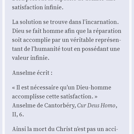
satis­fac­tion infi­nie.
La solu­tion se trouve dans l’incarnation.
Dieu se fait homme afin que la répa­ra­tion
soit accom­plie par un véri­table repré­sen­
tant de l’humanité tout en pos­sé­dant une
valeur infi­nie.
Anselme écrit :
« Il est néces­saire qu’un Dieu-homme
accom­plisse cette satis­fac­tion. »
Anselme de Can­tor­bé­ry,
Cur Deus Homo
,
II, 6.
Ain­si la mort du Christ n’est pas un acci­