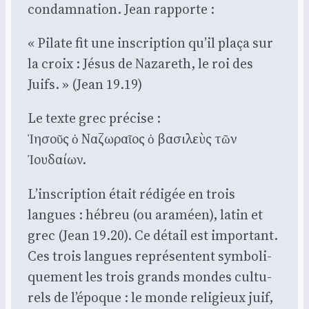
condam­na­tion. Jean rap­porte :
« Pilate fit une ins­crip­tion qu’il pla­ça sur
la croix : Jésus de Naza­reth, le roi des
Juifs. » (Jean 19.19)
Le texte grec pré­cise :
Ἰησοῦς ὁ Ναζωραῖος ὁ βασιλεὺς τῶν
Ἰουδαίων.
L’inscription était rédi­gée en trois
langues : hébreu (ou ara­méen), latin et
grec (Jean 19.20). Ce détail est impor­tant.
Ces trois langues repré­sentent sym­bo­li­
que­ment les trois grands mondes cultu­
rels de l’époque : le monde reli­gieux juif,