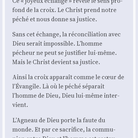
Ce « joyeux échange » révèle le sens pro­
fond de la croix. Le Christ prend notre
péché et nous donne sa jus­tice.
Sans cet échange, la récon­ci­lia­tion avec
Dieu serait impos­sible. L’homme
pécheur ne peut se jus­ti­fier lui-même.
Mais le Christ devient sa jus­tice.
Ain­si la croix appa­raît comme le cœur de
l’Évangile. Là où le péché sépa­rait
l’homme de Dieu, Dieu lui-même inter­
vient.
L’Agneau de Dieu porte la faute du
monde. Et par ce sacri­fice, la com­mu­