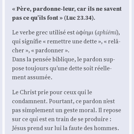
« Père, par­donne-leur, car ils ne savent
pas ce qu’ils font » (Luc 23.34).
Le verbe grec uti­li­sé est ἀφίημι (
aphiē­mi
),
qui signi­fie « remettre une dette », « relâ­
cher », « par­don­ner ».
Dans la pen­sée biblique, le par­don sup­
pose tou­jours qu’une dette soit réel­le­
ment assu­mée.
Le Christ prie pour ceux qui le
condamnent. Pour­tant, ce par­don n’est
pas sim­ple­ment un geste moral. Il repose
sur ce qui est en train de se pro­duire :
Jésus prend sur lui la faute des hommes.