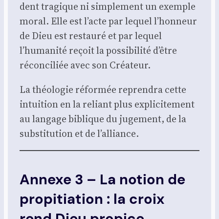
dent tra­gique ni sim­ple­ment un exemple
moral. Elle est l’acte par lequel l’honneur
de Dieu est res­tau­ré et par lequel
l’humanité reçoit la pos­si­bi­li­té d’être
récon­ci­liée avec son Créa­teur.
La théo­lo­gie réfor­mée repren­dra cette
intui­tion en la reliant plus expli­ci­te­ment
au lan­gage biblique du juge­ment, de la
sub­sti­tu­tion et de l’alliance.
Annexe 3 – La notion de
propitiation : la croix
rend Dieu propice