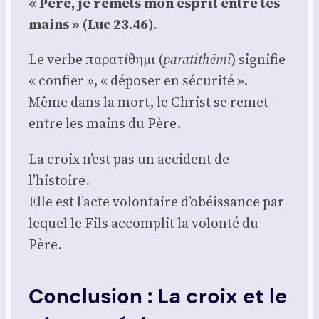
« Père, je remets mon esprit entre tes
mains » (Luc 23.46).
Le verbe παρατίθημι (
para­ti­thē­mi
) signi­fie
« confier », « dépo­ser en sécu­ri­té ».
Même dans la mort, le Christ se remet
entre les mains du Père.
La croix n’est pas un acci­dent de
l’histoire.
Elle est l’acte volon­taire d’obéissance par
lequel le Fils accom­plit la volon­té du
Père.
Conclusion : La croix et le