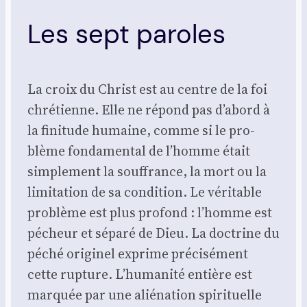
Les sept paroles
La croix du Christ est au centre de la foi
chré­tienne. Elle ne répond pas d’abord à
la fini­tude humaine, comme si le pro­
blème fon­da­men­tal de l’homme était
sim­ple­ment la souf­france, la mort ou la
limi­ta­tion de sa condi­tion. Le véri­table
pro­blème est plus pro­fond : l’homme est
pécheur et sépa­ré de Dieu. La doc­trine du
péché ori­gi­nel exprime pré­ci­sé­ment
cette rup­ture. L’humanité entière est
mar­quée par une alié­na­tion spi­ri­tuelle