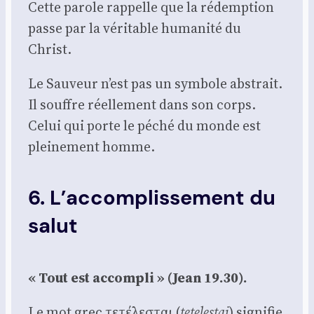
Cette parole rap­pelle que la rédemp­tion
passe par la véri­table huma­ni­té du
Christ.
Le Sau­veur n’est pas un sym­bole abs­trait.
Il souffre réel­le­ment dans son corps.
Celui qui porte le péché du monde est
plei­ne­ment homme.
6. L’accomplissement du
salut
« Tout est accom­pli » (Jean 19.30).
Le mot grec τετέλεσται (
tete­les­tai
) signi­fie