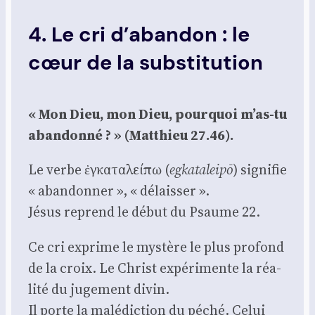
4. Le cri d’abandon : le
cœur de la substitution
« Mon Dieu, mon Dieu, pour­quoi m’as-tu
aban­don­né ? » (Mat­thieu 27.46).
Le verbe ἐγκαταλείπω (
egka­ta­leipō
) signi­fie
« aban­don­ner », « délais­ser ».
Jésus reprend le début du Psaume 22.
Ce cri exprime le mys­tère le plus pro­fond
de la croix. Le Christ expé­ri­mente la réa­
li­té du juge­ment divin.
Il porte la malé­dic­tion du péché. Celui