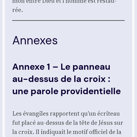
nion entre Dieu et l’homme est res­tau­
rée.
Annexes
Annexe 1 – Le panneau
au-dessus de la croix :
une parole providentielle
Les évan­giles rap­portent qu’un écri­teau
fut pla­cé au-des­sus de la tête de Jésus sur
la croix. Il indi­quait le motif offi­ciel de la