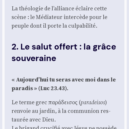
La théo­lo­gie de l’alliance éclaire cette
scène : le Média­teur inter­cède pour le
peuple dont il porte la culpa­bi­li­té.
2. Le salut offert : la grâce
souveraine
« Aujourd’hui tu seras avec moi dans le
para­dis » (Luc 23.43).
Le terme grec παράδεισος (
para­dei­sos
)
ren­voie au jar­din, à la com­mu­nion res­
tau­rée avec Dieu.
Le bri­gand cru­ci­fié avec Jésus ne pos­sède