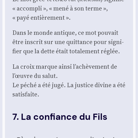
« accom­pli », « mené à son terme »,
« payé entiè­re­ment ».
Dans le monde antique, ce mot pou­vait
être ins­crit sur une quit­tance pour signi­
fier que la dette était tota­le­ment réglée.
La croix marque ain­si l’achèvement de
l’œuvre du salut.
Le péché a été jugé. La jus­tice divine a été
satis­faite.
7. La confiance du Fils