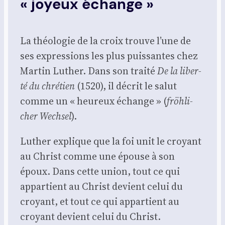
« joyeux échange »
La théo­lo­gie de la croix trouve l’une de
ses expres­sions les plus puis­santes chez
Mar­tin Luther. Dans son trai­té
De la liber­
té du chré­tien
(1520), il décrit le salut
comme un « heu­reux échange » (
fröh­li­
cher Wech­sel
).
Luther explique que la foi unit le croyant
au Christ comme une épouse à son
époux. Dans cette union, tout ce qui
appar­tient au Christ devient celui du
croyant, et tout ce qui appar­tient au
croyant devient celui du Christ.