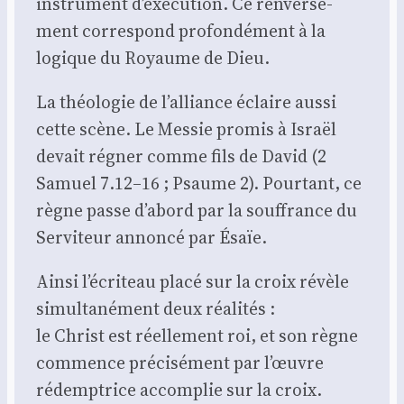
ins­tru­ment d’exécution. Ce ren­ver­se­
ment cor­res­pond pro­fon­dé­ment à la
logique du Royaume de Dieu.
La théo­lo­gie de l’alliance éclaire aus­si
cette scène. Le Mes­sie pro­mis à Israël
devait régner comme fils de David (2
Samuel 7.12–16 ; Psaume 2). Pour­tant, ce
règne passe d’abord par la souf­france du
Ser­vi­teur annon­cé par Ésaïe.
Ain­si l’écriteau pla­cé sur la croix révèle
simul­ta­né­ment deux réa­li­tés :
le Christ est réel­le­ment roi, et son règne
com­mence pré­ci­sé­ment par l’œuvre
rédemp­trice accom­plie sur la croix.