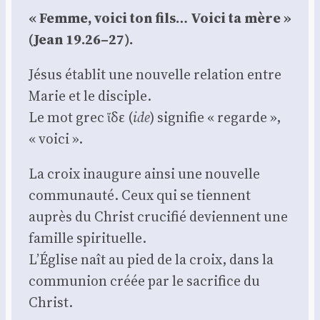
« Femme, voi­ci ton fils… Voi­ci ta mère »
(Jean 19.26–27).
Jésus éta­blit une nou­velle rela­tion entre
Marie et le dis­ciple.
Le mot grec ἴδε (
ide
) signi­fie « regarde »,
« voi­ci ».
La croix inau­gure ain­si une nou­velle
com­mu­nau­té. Ceux qui se tiennent
auprès du Christ cru­ci­fié deviennent une
famille spi­ri­tuelle.
L’Église naît au pied de la croix, dans la
com­mu­nion créée par le sacri­fice du
Christ.