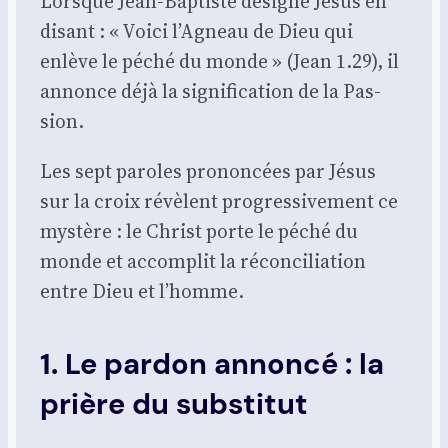
Lorsque Jean-Bap­tiste désigne Jésus en
disant : « Voi­ci l’Agneau de Dieu qui
enlève le péché du monde » (Jean 1.29), il
annonce déjà la signi­fi­ca­tion de la Pas­
sion.
Les sept paroles pro­non­cées par Jésus
sur la croix révèlent pro­gres­si­ve­ment ce
mys­tère : le Christ porte le péché du
monde et accom­plit la récon­ci­lia­tion
entre Dieu et l’homme.
1. Le pardon annoncé : la
prière du substitut