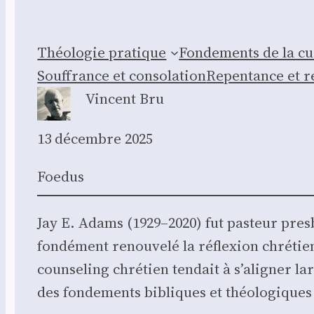
Théo­lo­gie pra­tique
Fon­de­ments de la c
Souf­france et conso­la­tion
Repen­tance et re
Vincent Bru
13 décembre 2025
Foe­dus
Jay E. Adams (1929–2020) fut pas­teur pres­by
fon­dé­ment renou­ve­lé la réflexion chré­t
coun­se­ling chré­tien ten­dait à s’aligner 
des fon­de­ments bibliques et théo­lo­giques