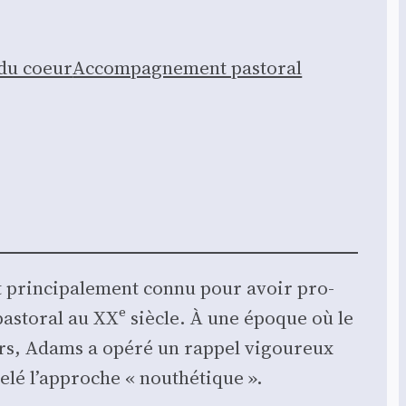
 du coeur
Accom­pa­gne­ment pas­to­ral
st prin­ci­pa­le­ment connu pour avoir pro­
pas­to­ral au XXᵉ siècle. À une époque où le
iers, Adams a opé­ré un rap­pel vigou­reux
­lé l’approche « nou­thé­tique ».