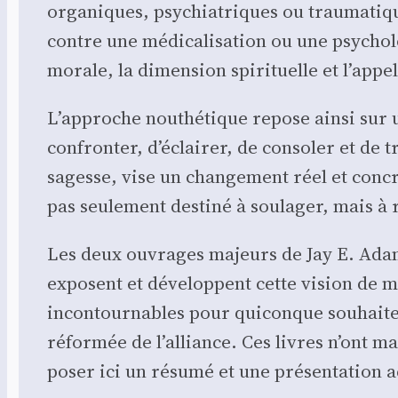
orga­niques, psy­chia­triques ou trau­ma­tiq
contre une médi­ca­li­sa­tion ou une psy­cho­l
morale, la dimen­sion spi­ri­tuelle et l’appel
L’approche nou­thé­tique repose ain­si sur 
confron­ter, d’éclairer, de conso­ler et de 
sagesse, vise un chan­ge­ment réel et concret
pas seule­ment des­ti­né à sou­la­ger, mais à
Les deux ouvrages majeurs de Jay E. Adams
exposent et déve­loppent cette vision de ma
incon­tour­nables pour qui­conque sou­haite r
réfor­mée de l’alliance. Ces livres n’ont mal
po­ser ici un résu­mé et une pré­sen­ta­tion 