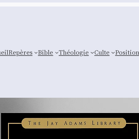
eil
Repères
Bible
Théologie
Culte
Posi­tio