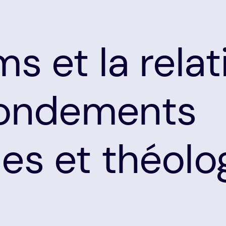
s et la relat
 fondements
es et théolo