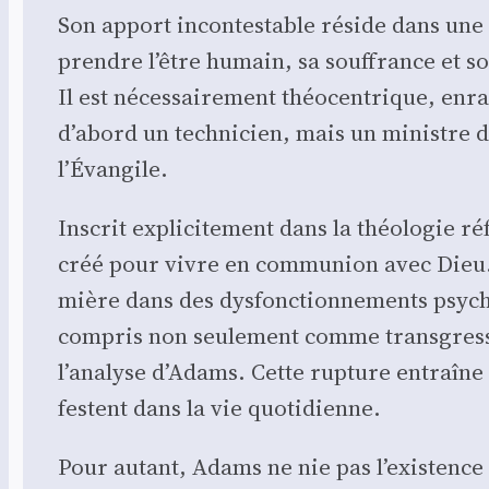
Son apport incon­tes­table réside dans une af
prendre l’être humain, sa souf­france et s
Il est néces­sai­re­ment théo­cen­trique, enra
d’abord un tech­ni­cien, mais un ministre de
l’Évangile.
Ins­crit expli­ci­te­ment dans la théo­lo­gi
créé pour vivre en com­mu­nion avec Dieu. 
mière dans des dys­fonc­tion­ne­ments psy­ch
com­pris non seule­ment comme trans­gres
l’analyse d’Adams. Cette rup­ture entraîne de
festent dans la vie quo­ti­dienne.
Pour autant, Adams ne nie pas l’existence de 