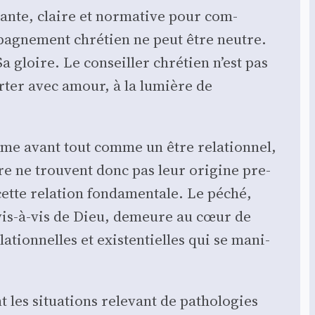
­sante, claire et nor­ma­tive pour com­
mpagnement chré­tien ne peut être neutre.
 Sa gloire. Le conseiller chré­tien n’est pas
or­ter avec amour, à la lumière de
homme avant tout comme un être rela­tion­nel,
re ne trouvent donc pas leur ori­gine pre­
ette rela­tion fon­da­men­tale. Le péché,
vis-à-vis de Dieu, demeure au cœur de
­tion­nelles et exis­ten­tielles qui se mani­
 les situa­tions rele­vant de patho­lo­gies