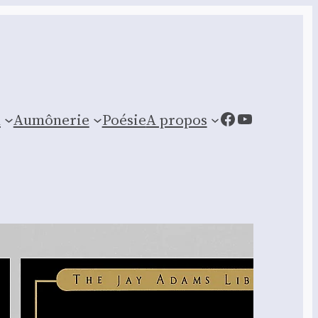
Facebook
YouTube
n
Aumônerie
Poésie
A propos