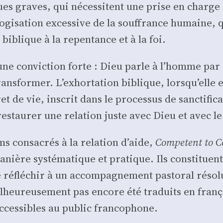
ues graves, qui néces­sitent une prise en charge s
o­gi­sa­tion exces­sive de la souf­france humaine, qui
 biblique à la repen­tance et à la foi.
une convic­tion forte : Dieu parle à l’homme par 
trans­for­mer. L’exhortation biblique, lorsqu’elle
 de vie, ins­crit dans le pro­ces­sus de sanc­ti­fi
 res­tau­rer une rela­tion juste avec Dieu et avec l
 consa­crés à la rela­tion d’aide,
Com­petent to C
nière sys­té­ma­tique et pra­tique. Ils consti­tue
éflé­chir à un accom­pa­gne­ment pas­to­ral réso­lu
­heu­reu­se­ment pas encore été tra­duits en fran­ç
acces­sibles au public fran­co­phone.