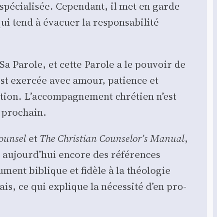
pé­cia­li­sée. Cepen­dant, il met en garde
 tend à éva­cuer la res­pon­sa­bi­li­té
Sa Parole, et cette Parole a le pou­voir de
 est exer­cée avec amour, patience et
­ca­tion. L’accompagnement chré­tien n’est
e pro­chain.
oun­sel
et
The Chris­tian Counselor’s Manual
,
nt aujourd’hui encore des réfé­rences
­ment biblique et fidèle à la théo­lo­gie
ais, ce qui explique la néces­si­té d’en pro­