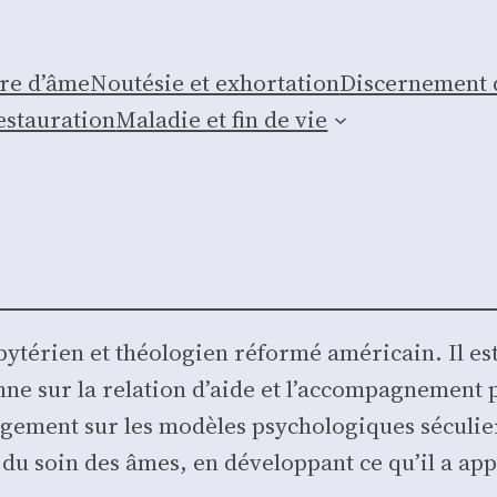
ure d’âme
Nou­té­sie et exhor­ta­tion
Dis­cer­ne­ment
s­tau­ra­tion
Mala­die et fin de vie
­té­rien et théo­lo­gien réfor­mé amé­ri­cain. Il e
ienne sur la rela­tion d’aide et l’accompagnement 
lar­ge­ment sur les modèles psy­cho­lo­giques sécu­l
 du soin des âmes, en déve­lop­pant ce qu’il a appe