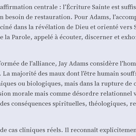
fir­ma­tion cen­trale : l’Écriture Sainte est suf­fi
on besoin de res­tau­ra­tion. Pour Adams, l’acco
­ci­né dans la révé­la­tion de Dieu et orien­té vers
 la Parole, appe­lé à écou­ter, dis­cer­ner et exh
e réfor­mée de l’alliance, Jay Adams consi­dère l’
La majo­ri­té des maux dont l’être humain souff
iques ou bio­lo­giques, mais dans la rup­ture de c
­sion morale mais comme désordre rela­tion­nel 
s consé­quences spi­ri­tuelles, théo­lo­giques, rela
cas cli­niques réels. Il recon­naît expli­ci­te­ment