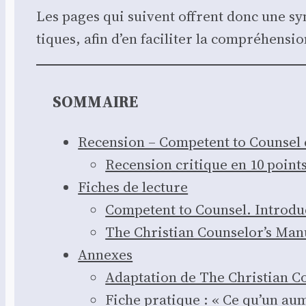
Les pages qui suivent offrent donc une syn
tiques, afin d’en faci­li­ter la com­pré­hen­s
SOMMAIRE
Recen­sion – Com­petent to Coun­sel 
Recen­sion cri­tique en 10 point
Fiches de lec­ture
Com­petent to Coun­sel. Intro­duc
The Chris­tian Coun­se­lor’s Man
Annexes
Adap­ta­tion de The Chris­tian Co
Fiche pra­tique : « Ce qu’un aum