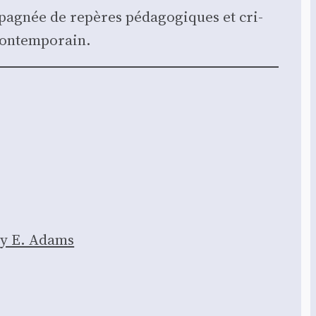
pa­gnée de repères péda­go­giques et cri­
 contem­po­rain.
Jay E. Adams