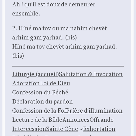
Ah ! qu’il est doux de demeu­rer
ensemble.
2. Hiné ma tov ou ma nahim chevët
arhim gam yarhad. (bis)
Hiné ma tov chevët arhim gam yarhad.
(bis)
Litur­gie (accueil)
Salu­ta­tion & Invo­ca­tion
Ado­ra­tion
Loi de Dieu
Confes­sion du Péché
Décla­ra­tion du par­don
Confes­sion de la Foi
Prière d’illumination
Lec­ture de la Bible
Annonces
Offrande
Inter­ces­sion
Sainte Cène
Exhor­ta­tion