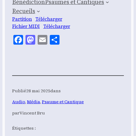
Béné­dic­tion
Psaumes et Can­tiques
Recueils
Par­ti­tion
Télé­char­ger
Fichier MIDI
Télé­char­ger
Facebook
Mastodon
Email
Share
Publié
28 mai 2025
dans
Audio
, 
Média
, 
Psaume et Cantique
par
Vincent Bru
Étiquettes :