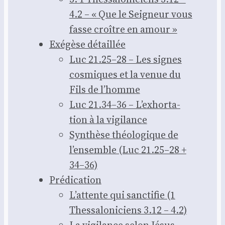
4.2 – « Que le Sei­gneur vous
fasse croître en amour »
Exé­gèse détaillée
Luc 21.25–28 – Les signes
cos­miques et la venue du
Fils de l’homme
Luc 21.34–36 – L’ex­hor­ta­
tion à la vigi­lance
Syn­thèse théo­lo­gique de
l’en­semble (Luc 21.25–28 +
34–36)
Pré­di­ca­tion
L’at­tente qui sanc­ti­fie (1
Thes­sa­lo­ni­ciens 3.12 – 4.2)
La vigi­lance selon Jésus