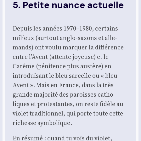
5. Petite nuance actuelle
Depuis les années 1970–1980, cer­tains
milieux (sur­tout anglo-saxons et alle­
mands) ont vou­lu mar­quer la dif­fé­rence
entre l’Avent (attente joyeuse) et le
Carême (péni­tence plus aus­tère) en
intro­dui­sant le bleu sar­celle ou « bleu
Avent ». Mais en France, dans la très
grande majo­ri­té des paroisses catho­
liques et pro­tes­tantes, on reste fidèle au
vio­let tra­di­tion­nel, qui porte toute cette
richesse sym­bo­lique.
En résu­mé : quand tu vois du vio­let,