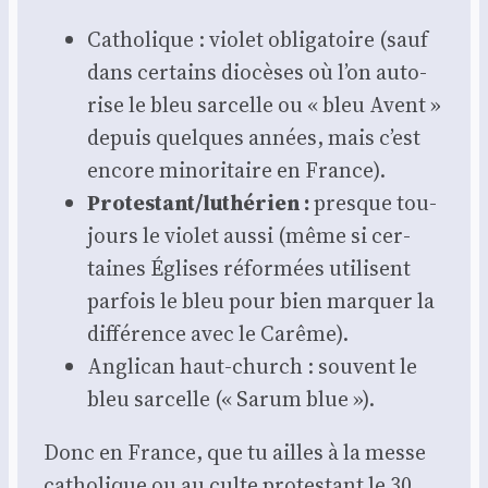
Catho­lique : vio­let obli­ga­toire (sauf
dans cer­tains dio­cèses où l’on auto­
rise le bleu sar­celle ou « bleu Avent »
depuis quelques années, mais c’est
encore mino­ri­taire en France).
Protestant/luthérien :
presque tou­
jours le vio­let aus­si (même si cer­
taines Églises réfor­mées uti­lisent
par­fois le bleu pour bien mar­quer la
dif­fé­rence avec le Carême).
Angli­can haut-church : sou­vent le
bleu sar­celle (« Sarum blue »).
Donc en France, que tu ailles à la messe
catho­lique ou au culte pro­tes­tant le 30