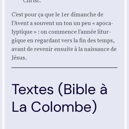
Christ.
C’est pour ça que le 1er dimanche de
l’Avent a sou­vent un ton un peu « apo­ca­
lyp­tique » : on com­mence l’année litur­
gique en regar­dant vers la fin des temps,
avant de reve­nir ensuite à la nais­sance de
Jésus.
Textes (Bible à
La Colombe)