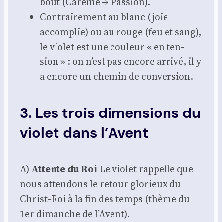
bout (Carême → Pas­sion).
Contrai­re­ment au blanc (joie
accom­plie) ou au rouge (feu et sang),
le vio­let est une cou­leur « en ten­
sion » : on n’est pas encore arri­vé, il y
a encore un che­min de conver­sion.
3. Les trois dimensions du
violet dans l’Avent
A)
Attente du Roi
Le vio­let rap­pelle que
nous atten­dons le retour glo­rieux du
Christ-Roi à la fin des temps (thème du
1er dimanche de l’Avent).