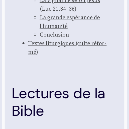
(Luc 21.34–36)
La grande espé­rance de
l’hu­ma­ni­té
Conclu­sion
Textes litur­giques (culte réfor­
mé)
Lectures de la
Bible