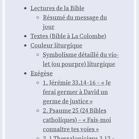
Lec­tures de la Bible
Résu­mé du mes­sage du
jour
Textes (Bible à La Colombe)
Cou­leur litur­gique
Sym­bo­lisme détaillé du vio­
let (ou pourpre) litur­gique
Exé­gèse
1. Jéré­mie 33.14–16 – « Je
ferai ger­mer à David un
germe de jus­tice »
2. Psaume 25 (24 Bibles
catho­liques) – « Fais-moi
connaître tes voies »
3. 1 Thes­sa­lo­ni­ciens 3.12 –