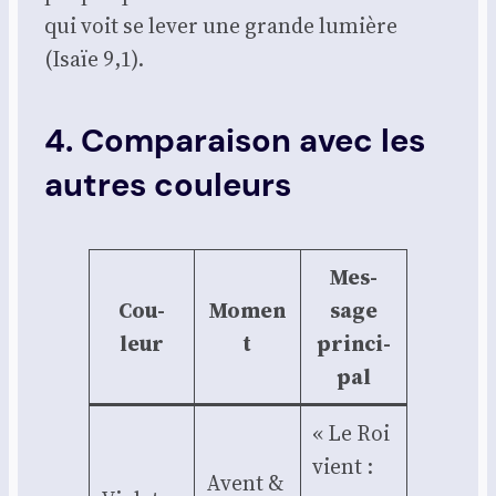
qui voit se lever une grande lumière
(Isaïe 9,1).
4. Comparaison avec les
autres couleurs
Mes­
Cou­
Momen
sage
leur
t
prin­ci­
pal
« Le Roi
vient :
Avent &