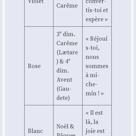
Vio­let
conver­
Carême
tis-toi et
espère »
3ᵉ dim.
« Réjoui
Carême
s-toi,
(Lætare
nous
) & 4ᵉ
Rose
sommes
dim.
à mi-
Avent
che­
(Gau­
min ! »
dete)
« Il est
là, la
Noël &
Blanc
joie est
Pâques