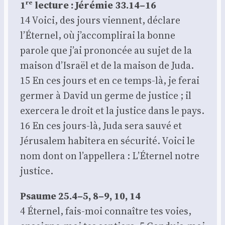
1ʳᵉ lec­ture : Jéré­mie 33.14–16
14 Voi­ci, des jours viennent, déclare
l’Éternel, où j’accomplirai la bonne
parole que j’ai pro­non­cée au sujet de la
mai­son d’Israël et de la mai­son de Juda.
15 En ces jours et en ce temps-là, je ferai
ger­mer à David un germe de jus­tice ; il
exer­ce­ra le droit et la jus­tice dans le pays.
16 En ces jours-là, Juda sera sau­vé et
Jéru­sa­lem habi­te­ra en sécu­ri­té. Voi­ci le
nom dont on l’appellera : L’Éternel notre
jus­tice.
Psaume 25.4–5, 8–9, 10, 14
4 Éter­nel, fais-moi connaître tes voies,