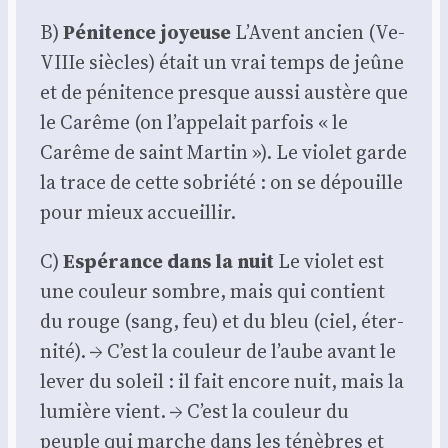
B)
Péni­tence joyeuse
L’Avent ancien (Ve-
VIIIe siècles) était un vrai temps de jeûne
et de péni­tence presque aus­si aus­tère que
le Carême (on l’appelait par­fois « le
Carême de saint Mar­tin »). Le vio­let garde
la trace de cette sobrié­té : on se dépouille
pour mieux accueillir.
C)
Espé­rance dans la nuit
Le vio­let est
une cou­leur sombre, mais qui contient
du rouge (sang, feu) et du bleu (ciel, éter­
ni­té). → C’est la cou­leur de l’aube avant le
lever du soleil : il fait encore nuit, mais la
lumière vient. → C’est la cou­leur du
peuple qui marche dans les ténèbres et