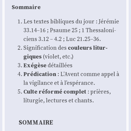
Som­maire
Les textes bibliques du jour : Jéré­mie
33.14–16 ; Psaume 25 ; 1 Thes­sa­lo­ni­
ciens 3.12 – 4.2 ; Luc 21.25–36.
Signi­fi­ca­tion des
cou­leurs litur­
giques
(vio­let, etc.)
Exé­gèse
détaillées
Pré­di­ca­tion
: L’Avent comme appel à
la vigi­lance et à l’espérance.
Culte réfor­mé com­plet
: prières,
litur­gie, lec­tures et chants.
SOMMAIRE