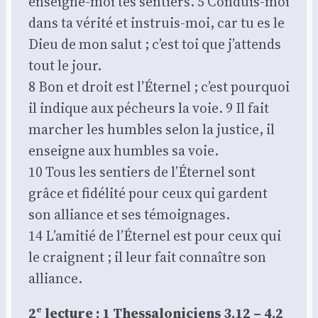
enseigne-moi tes sen­tiers. 5 Conduis-moi
dans ta véri­té et ins­truis-moi, car tu es le
Dieu de mon salut ; c’est toi que j’attends
tout le jour.
8 Bon et droit est l’Éternel ; c’est pour­quoi
il indique aux pécheurs la voie. 9 Il fait
mar­cher les humbles selon la jus­tice, il
enseigne aux humbles sa voie.
10 Tous les sen­tiers de l’Éternel sont
grâce et fidé­li­té pour ceux qui gardent
son alliance et ses témoi­gnages.
14 L’amitié de l’Éternel est pour ceux qui
le craignent ; il leur fait connaître son
alliance.
2ᵉ lec­ture : 1 Thes­sa­lo­ni­ciens 3.12 – 4.2