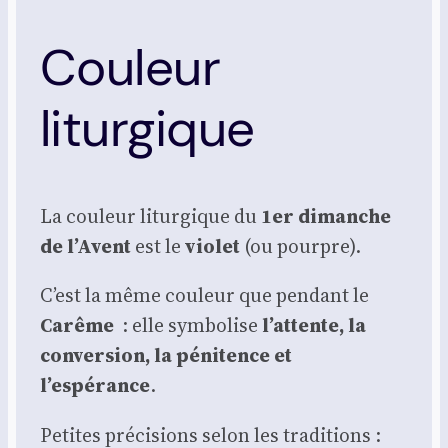
Couleur
liturgique
La cou­leur litur­gique du
1er dimanche
de l’Avent
est le
vio­let
(ou pourpre).
C’est la même cou­leur que pen­dant le
Carême
: elle sym­bo­lise
l’attente, la
conver­sion, la péni­tence et
l’espérance
.
Petites pré­ci­sions selon les tra­di­tions :