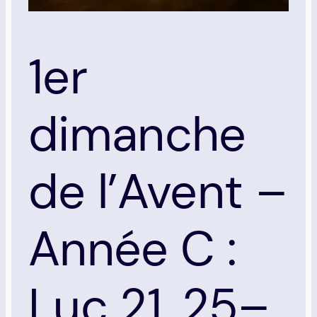
1er
dimanche
de l’Avent –
Année C :
Luc 21, 25–