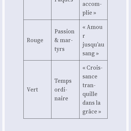
accom­
plie »
« Amou
Pas­sion
r
Rouge
& mar­
jusqu’au
tyrs
sang »
« Crois­
sance
Temps
tran­
Vert
ordi­
quille
naire
dans la
grâce »