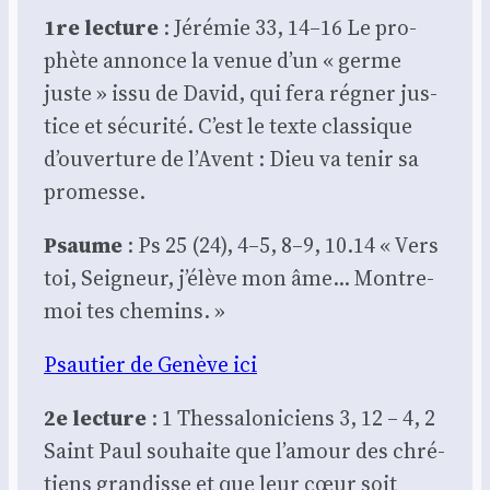
1re lec­ture
: Jéré­mie 33, 14–16 Le pro­
phète annonce la venue d’un « germe
juste » issu de David, qui fera régner jus­
tice et sécu­ri­té. C’est le texte clas­sique
d’ouverture de l’Avent : Dieu va tenir sa
pro­messe.
Psaume
: Ps 25 (24), 4–5, 8–9, 10.14 « Vers
toi, Sei­gneur, j’élève mon âme… Montre-
moi tes che­mins. »
Psau­tier de Genève ici
2e lec­ture
: 1 Thes­sa­lo­ni­ciens 3, 12 – 4, 2
Saint Paul sou­haite que l’amour des chré­
tiens gran­disse et que leur cœur soit