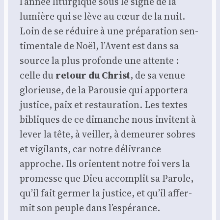
l’année litur­gique sous le signe de la
lumière qui se lève au cœur de la nuit.
Loin de se réduire à une pré­pa­ra­tion sen­
ti­men­tale de Noël, l’Avent est dans sa
source la plus pro­fonde une attente :
celle du
retour du Christ
, de sa venue
glo­rieuse, de la Parou­sie qui appor­te­ra
jus­tice, paix et res­tau­ra­tion. Les textes
bibliques de ce dimanche nous invitent à
lever la tête, à veiller, à demeu­rer sobres
et vigi­lants, car notre déli­vrance
approche. Ils orientent notre foi vers la
pro­messe que Dieu accom­plit sa Parole,
qu’il fait ger­mer la jus­tice, et qu’il affer­
mit son peuple dans l’espérance.