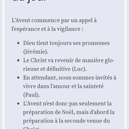
L’Avent com­mence par un appel à
l’espérance et à la vigi­lance :
Dieu tient tou­jours ses pro­messes
(Jéré­mie).
Le Christ va reve­nir de manière glo­
rieuse et défi­ni­tive (Luc).
En atten­dant, nous sommes invi­tés à
vivre dans l’amour et la sain­te­té
(Paul).
L’Avent n’est donc pas seule­ment la
pré­pa­ra­tion de Noël, mais d’abord la
pré­pa­ra­tion à la seconde venue du