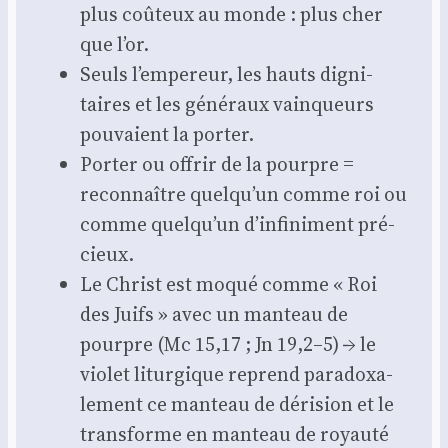
plus coû­teux au monde : plus cher
que l’or.
Seuls l’empereur, les hauts digni­
taires et les géné­raux vain­queurs
pou­vaient la por­ter.
Por­ter ou offrir de la pourpre =
recon­naître quelqu’un comme roi ou
comme quelqu’un d’infiniment pré­
cieux.
Le Christ est moqué comme « Roi
des Juifs » avec un man­teau de
pourpre (Mc 15,17 ; Jn 19,2–5) → le
vio­let litur­gique reprend para­doxa­
le­ment ce man­teau de déri­sion et le
trans­forme en man­teau de royau­té