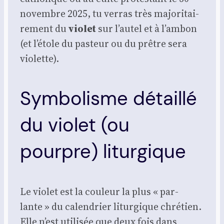
novembre 2025, tu ver­ras très majo­ri­tai­
re­ment du
vio­let
sur l’autel et à l’ambon
(et l’étole du pas­teur ou du prêtre sera
vio­lette).
Symbolisme détaillé
du violet (ou
pourpre) liturgique
Le vio­let est la cou­leur la plus « par­
lante » du calen­drier litur­gique chré­tien.
Elle n’est uti­li­sée que deux fois dans