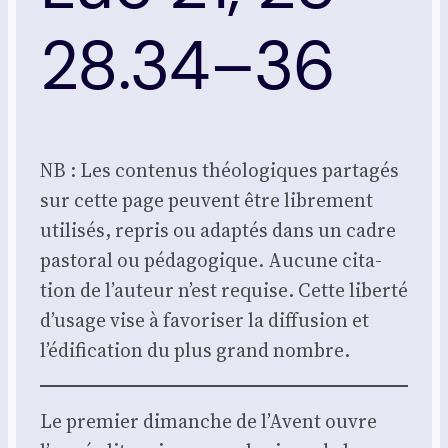
28.34–36
NB : Les conte­nus théo­lo­giques par­ta­gés
sur cette page peuvent être libre­ment
uti­li­sés, repris ou adap­tés dans un cadre
pas­to­ral ou péda­go­gique. Aucune cita­
tion de l’auteur n’est requise. Cette liber­té
d’usage vise à favo­ri­ser la dif­fu­sion et
l’édification du plus grand nombre.
Le pre­mier dimanche de l’Avent ouvre