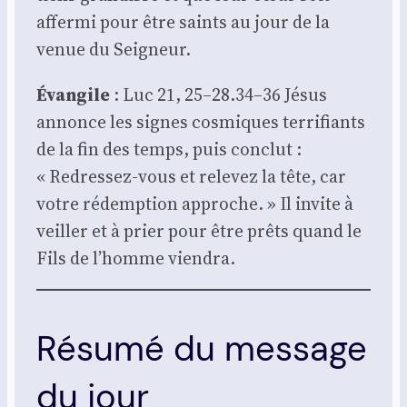
affer­mi pour être saints au jour de la
venue du Sei­gneur.
Évan­gile
: Luc 21, 25–28.34–36 Jésus
annonce les signes cos­miques ter­ri­fiants
de la fin des temps, puis conclut :
« Redres­sez-vous et rele­vez la tête, car
votre rédemp­tion approche. » Il invite à
veiller et à prier pour être prêts quand le
Fils de l’homme vien­dra.
Résumé du message
du jour